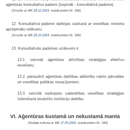
aģentūras konsultatīvo padomi (turpmāk - konsultatīvā padome).
(Grozīts ar MK
28.10.2003.
noteikumiem Nr. 596)
12. Konsultatīvā padome darbojas saskaņā ar veselības ministra
apstiprinātu nolikumu.
(Grozīts ar MK
28.10.2003.
noteikumiem Nr. 596)
13. Konsultatīvās padomes uzdevumi ir:
13.1. veicināt aģentūras attīstības stratēģijas efektīvu
ieviešanu;
13.2. pārraudzīt aģentūras darbības atbilstību valsts pārvaldes
un veselības politikas nosacījumiem;
13.3. veicināt saskaņotu sabiedrības veselības stratēģijas
īstenošanā iesaistīto institūciju darbību.
VI. Aģentūras kustamā un nekustamā manta
(Nodaļa svītrota ar MK
17.05.2005.
noteikumiem Nr. 340)