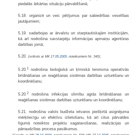
piedalās ārkārtas situāciju pārvaldīšanā;
5.18. organizē un veic pētījumus par sabiedrības veselības
jautājumiem;
5.19. sadarbojas ar ārvalstu un starptautiskajām institūcijām,
kā arī nodrošina savstarpēju informācijas apmaiņu aģentūras
darbības jomā;
5.20.
;
(svītrots ar MK
17.05.2005.
noteikumiem Nr. 340)
1
5.20.
nodrošina bioloģiskā un ķīmiskā terorisma operatīvās
brīdināšanas un reaģēšanas sistēmas darbības uzturēšanu un
koordinēšanu;
2
5.20.
nodrošina infekcijas slimību agrās brīdināšanas un
reaģēšanas sistēmas darbības uzturēšanu un koordinēšanu;
5.21. nodrošina valsts budžeta ietvaros piešķirtā asignējuma
mērķtiecīgu un efektīvu izlietošanu, kā arī citus pārvaldes
līgumā noteiktos projektu sagatavošanas, realizācijas un
pārraudzības procesa pasākumus.
(Grozīts ar MK
28.10.2003.
noteikumiem Nr. 596; MK
27.12.2005.
noteikumiem