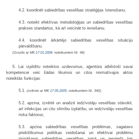
4.2. koordinēt sabiedrības veselības stratēģijas īstenošanu;
4.3. noteikt efektīvas metodoloģijas un sabiedrības veselības
prakses standartus, kā arī veicināt to ieviešanu;
4.4. koordinēt ārkārtējo sabiedrības veselības situāciju
pārvaldīšanu.
(Grozīts ar MK
17.01.2006.
noteikumiem Nr. 46)
5. Lai izpildītu noteiktos uzdevumus, aģentūra atbilstoši savai
kompetencei veic šādas likumos un citos normatīvajos aktos
noteiktās funkcijas:
5.1.
;
(svītrots ar MK
17.05.2005.
noteikumiem Nr. 340)
5.2. apzina, izvērtē un analizē iedzīvotāju veselības stāvokli,
arī infekcijas un citu slimību izplatību, un iedzīvotāju veselības
riska faktorus;
5.3. apzina sabiedrības veselības problēmas, sagatavo
priekšlikumus politikas veidošanai un efektīvai problēmu
risināšanai sabiedrības veselības jomā un iesniedz tos