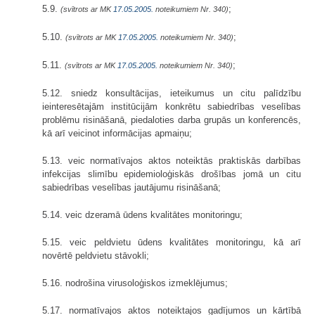
5.9.
;
(svītrots ar MK
17.05.2005.
noteikumiem Nr. 340)
5.10.
;
(svītrots ar MK
17.05.2005.
noteikumiem Nr. 340)
5.11.
;
(svītrots ar MK
17.05.2005.
noteikumiem Nr. 340)
5.12. sniedz konsultācijas, ieteikumus un citu palīdzību
ieinteresētajām institūcijām konkrētu sabiedrības veselības
problēmu risināšanā, piedaloties darba grupās un konferencēs,
kā arī veicinot informācijas apmaiņu;
5.13. veic normatīvajos aktos noteiktās praktiskās darbības
infekcijas slimību epidemioloģiskās drošības jomā un citu
sabiedrības veselības jautājumu risināšanā;
5.14. veic dzeramā ūdens kvalitātes monitoringu;
5.15. veic peldvietu ūdens kvalitātes monitoringu, kā arī
novērtē peldvietu stāvokli;
5.16. nodrošina virusoloģiskos izmeklējumus;
5.17. normatīvajos aktos noteiktajos gadījumos un kārtībā