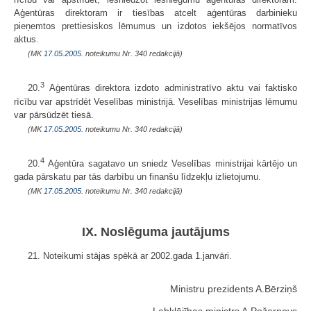
Aģentūras direktoram ir tiesības atcelt aģentūras darbinieku
pieņemtos prettiesiskos lēmumus un izdotos iekšējos normatīvos
aktus.
(MK
17.05.2005.
noteikumu Nr. 340 redakcijā)
3
20.
Aģentūras direktora izdoto administratīvo aktu vai faktisko
rīcību var apstrīdēt Veselības ministrijā. Veselības ministrijas lēmumu
var pārsūdzēt tiesā.
(MK
17.05.2005.
noteikumu Nr. 340 redakcijā)
4
20.
Aģentūra sagatavo un sniedz Veselības ministrijai kārtējo un
gada pārskatu par tās darbību un finanšu līdzekļu izlietojumu.
(MK
17.05.2005.
noteikumu Nr. 340 redakcijā)
IX. Noslēguma jautājums
21. Noteikumi stājas spēkā ar 2002.gada 1.janvāri.
Ministru prezidents A.Bērziņš
Labklājības ministrs A.Požarnovs