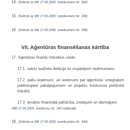
14.
(Svītrots ar MK
17.05.2005.
noteikumiem Nr. 340)
15.
(Svītrots ar MK
17.05.2005.
noteikumiem Nr. 340)
16.
(Svītrots ar MK
17.05.2005.
noteikumiem Nr. 340)
VII. Aģentūras finansēšanas kārtība
17. Aģentūras finanšu līdzekļus veido:
17.1. valsts budžeta dotācija no vispārējiem ieņēmumiem;
17.2. pašu ieņēmumi, arī ieņēmumi par aģentūras sniegtajiem
publiska­jiem pakalpojumiem un projektu konkursos piešķirtie
līdzekļi;
17.3. ārvalstu finansiālā palīdzība, ziedojumi un dāvinājumi.
(MK
17.05.2005.
noteikumu Nr. 340 redakcijā)
18.
(Svītrots ar MK
17.05.2005.
noteikumiem Nr. 340)