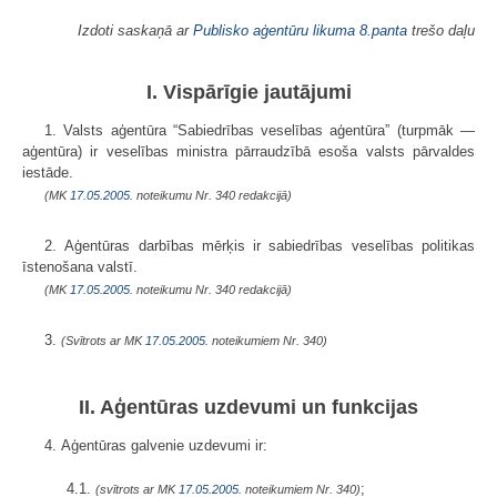
Izdoti saskaņā ar
Publisko aģentūru likuma
8.panta
trešo daļu
I. Vispārīgie jautājumi
1. Valsts aģentūra “Sabiedrības veselības aģentūra” (turpmāk —
aģentūra) ir veselības ministra pārraudzībā esoša valsts pārvaldes
iestāde.
(MK
17.05.2005.
noteikumu Nr. 340 redakcijā)
2. Aģentūras darbības mērķis ir sabiedrības veselības politikas
īstenošana valstī.
(MK
17.05.2005.
noteikumu Nr. 340 redakcijā)
3.
(Svītrots ar MK
17.05.2005.
noteikumiem Nr. 340)
II. Aģentūras uzdevumi un funkcijas
4. Aģentūras galvenie uzdevumi ir:
4.1.
;
(svītrots ar MK
17.05.2005.
noteikumiem Nr. 340)