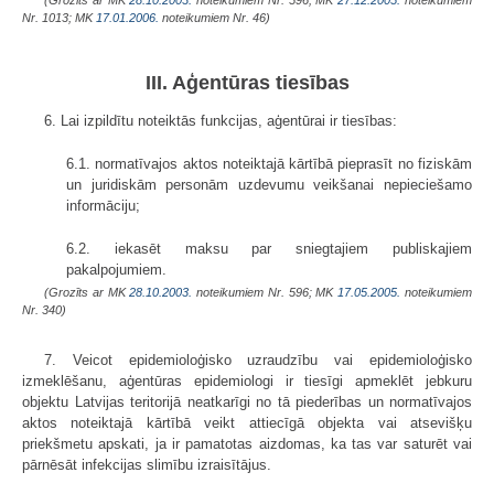
Nr. 1013; MK
17.01.2006.
noteikumiem Nr. 46)
III. Aģentūras tiesības
6. Lai izpildītu noteiktās funkcijas, aģentūrai ir tiesības:
6.1. normatīvajos aktos noteiktajā kārtībā pieprasīt no fiziskām
un juridiskām personām uzdevumu veikšanai nepieciešamo
informāciju;
6.2. iekasēt maksu par sniegtajiem publiskajiem
pakalpojumiem.
(Grozīts ar MK
28.10.2003.
noteikumiem Nr. 596; MK
17.05.2005.
noteikumiem
Nr. 340)
7. Veicot epidemioloģisko uzraudzību vai epidemioloģisko
izmeklēšanu, aģentūras epidemiologi ir tiesīgi apmeklēt jebkuru
objektu Latvijas teritorijā neatkarīgi no tā piederības un normatīvajos
aktos noteiktajā kārtībā veikt attiecīgā objekta vai atsevišķu
priekšmetu apskati, ja ir pamatotas aizdomas, ka tas var saturēt vai
pārnēsāt infekcijas slimību izraisītājus.