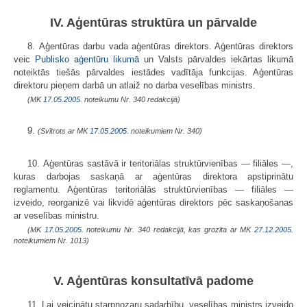
IV. Aģentūras struktūra un pārvalde
8. Aģentūras darbu vada aģentūras direktors. Aģentūras direktors
veic
Publisko aģentūru likumā
un Valsts pārvaldes iekārtas likumā
noteiktās tiešās pārvaldes iestādes vadītāja funkcijas. Aģentūras
direktoru pieņem darbā un atlaiž no darba veselības ministrs.
(MK
17.05.2005.
noteikumu Nr. 340 redakcijā)
9.
(Svītrots ar MK
17.05.2005.
noteikumiem Nr. 340)
10. Aģentūras sastāvā ir teritoriālas struktūrvienības — filiāles —,
kuras darbojas saskaņā ar aģentūras direktora apstiprinātu
reglamentu. Aģentūras teritoriālās struktūrvienības — filiāles —
izveido, reorganizē vai likvidē aģentūras direktors pēc saskaņošanas
ar veselības ministru.
(MK
17.05.2005.
noteikumu Nr. 340 redakcijā, kas grozīta ar MK
27.12.2005.
noteikumiem Nr. 1013)
V. Aģentūras konsultatīvā padome
11. Lai veicinātu starpnozaru sadarbību, veselības ministrs izveido