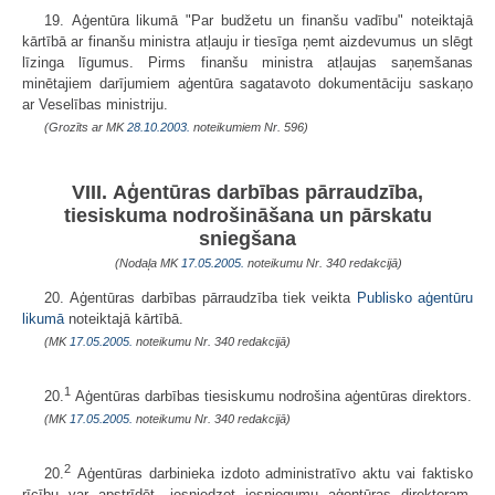
19. Aģentūra likumā "Par budžetu un finanšu vadību" noteiktajā
kārtībā ar finanšu ministra atļauju ir tiesīga ņemt aizdevumus un slēgt
līzinga līgumus. Pirms finanšu ministra atļaujas saņemšanas
minētajiem darījumiem aģentūra sagatavoto dokumentāciju saskaņo
ar Veselības ministriju.
(Grozīts ar MK
28.10.2003.
noteikumiem Nr. 596)
VIII. Aģentūras darbības pārraudzība,
tiesiskuma nodrošināšana un pārskatu
sniegšana
(Nodaļa MK
17.05.2005.
noteikumu Nr. 340 redakcijā)
20. Aģentūras darbības pārraudzība tiek veikta
Publisko aģentūru
likumā
noteiktajā kārtībā.
(MK
17.05.2005.
noteikumu Nr. 340 redakcijā)
1
20.
Aģentūras darbības tiesiskumu nodrošina aģentūras direktors.
(MK
17.05.2005.
noteikumu Nr. 340 redakcijā)
2
20.
Aģentūras darbinieka izdoto administratīvo aktu vai faktisko
rīcību var apstrīdēt, iesniedzot iesniegumu aģentūras direktoram.