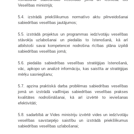
Veselības ministrijā;
5.4. izstrādā priekšlikumus normatīvo aktu pilnveidošanai
sabiedrības veselības jautājumos;
5.5. izstrādā projektus un programmas iedzīvotāju veselības
stāvokļa uzlabošanai un piedalās to īstenošanā, kā arī
atbilstoši savai kompetencei nodrošina rīcības plāna izpildi
sabiedrības veselības jomā;
5.6. piedalās sabiedrības veselības stratēģijas īstenošanā,
vāc, apkopo un analizē informāciju, kas saistīta ar stratēģijas
mērķu sasniegšanu;
5.7. apzina praktiskā darba problēmas sabiedrības veselības
jomā un izstrādā vadlīnijas sabiedrības veselības prakses
kvalitātes nodrošināšanai, kā arī izvērtē to ieviešanas
efektivitāti;
5.8. sadarbībā ar Vides ministriju izvērtē vides un iedzīvotāju
veselības savstarpējo saistību un izstrādā priekšlikumus
sabiedrības veselības uzlabošanai;