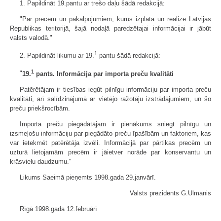
1. Papildināt 19.pantu ar trešo daļu šādā redakcijā:
"Par precēm un pakalpojumiem, kurus izplata un realizē Latvijas
Republikas teritorijā, šajā nodaļā paredzētajai informācijai ir jābūt
valsts valodā."
1
2. Papildināt likumu ar 19.
pantu šādā redakcijā:
1
"
19.
pants. Informācija par importa preču kvalitāti
Patērētājam ir tiesības iegūt pilnīgu informāciju par importa preču
kvalitāti, arī salīdzinājumā ar vietējo ražotāju izstrādājumiem, un šo
preču priekšrocībām.
Importa preču piegādātājam ir pienākums sniegt pilnīgu un
izsmeļošu informāciju par piegādāto preču īpašībām un faktoriem, kas
var ietekmēt patērētāja izvēli. Informācijā par pārtikas precēm un
uzturā lietojamām precēm ir jāietver norāde par konservantu un
krāsvielu daudzumu."
Likums Saeimā pieņemts 1998.gada 29.janvārī.
Valsts prezidents G.Ulmanis
Rīgā 1998.gada 12.februārī