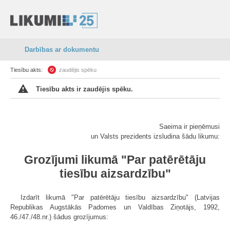
Darbības ar dokumentu
Tiesību akts:
zaudējis spēku
Tiesību akts ir zaudējis spēku.
Saeima ir pieņēmusi
un Valsts prezidents izsludina šādu likumu:
Grozījumi likumā "Par patērētāju
tiesību aizsardzību"
Izdarīt likumā "Par patērētāju tiesību aizsardzību" (Latvijas
Republikas Augstākās Padomes un Valdības Ziņotājs, 1992,
46./47./48.nr.) šādus grozījumus: