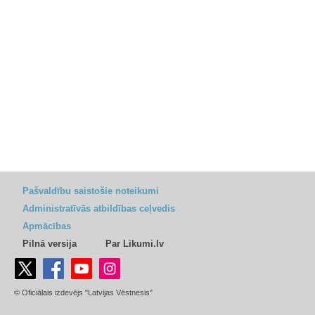
Pašvaldību saistošie noteikumi
Administratīvās atbildības ceļvedis
Apmācības
Pilnā versija
Par Likumi.lv
© Oficiālais izdevējs "Latvijas Vēstnesis"