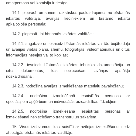
amatpersona vai komisija ir tiesīga:
14.1. pieprasīt un saņemt rakstiskus paskaidrojumus no bīstamās
iekārtas valdītāja, avārijas lieciniekiem un bīstamo iekārtu
apkalpojošā personāla;
14.2. pieprasīt, lai bīstamās iekārtas valdītājs:
14.2.1. sagatavo un iesniedz bīstamās iekārtas vai tās bojāto daļu
un avārijas vietas plānu, shēmu, fotogrāfijas, videomateriālus un citus
informācijas nesējus vai to kopijas;
14.2.2. iesniedz bīstamās iekārtas tehnisko dokumentāciju un
citus dokumentus, kas nepieciešami avārijas apstākļu
noskaidrošanai;
14.2.3. nodrošina avārijas izmeklēšanas materiālu pavairošanu;
14.2.4. nodrošina izmeklēšanā iesaistītās personas ar
speciālajiem apģērbiem un individuālās aizsardzības līdzekļiem;
14.2.5. nodrošina izmeklēšanā iesaistītās personas ar
izmeklēšanai nepieciešamo transportu un sakariem.
15. Visus izdevumus, kas saistīti ar avārijas izmeklēšanu, sedz
attiecīgās bīstamās iekārtas valdītājs.