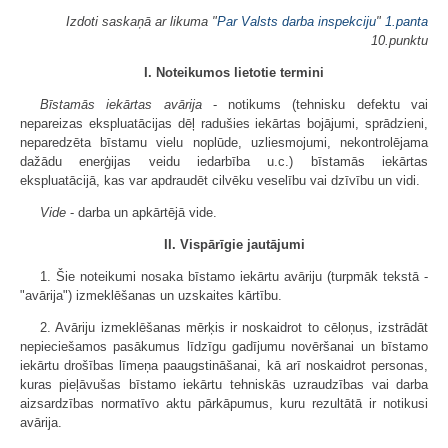
Izdoti saskaņā ar likuma "
Par Valsts darba inspekciju
"
1.panta
10.punktu
I. Noteikumos lietotie termini
Bīstamās iekārtas avārija
- notikums (tehnisku defektu vai
nepareizas ekspluatācijas dēļ radušies iekārtas bojājumi, sprādzieni,
neparedzēta bīstamu vielu noplūde, uzliesmojumi, nekontrolējama
dažādu enerģijas veidu iedarbība u.c.) bīstamās iekārtas
ekspluatācijā, kas var apdraudēt cilvēku veselību vai dzīvību un vidi.
Vide
- darba un apkārtējā vide.
II. Vispārīgie jautājumi
1. Šie noteikumi nosaka bīstamo iekārtu avāriju (turpmāk tekstā -
"avārija") izmeklēšanas un uzskaites kārtību.
2. Avāriju izmeklēšanas mērķis ir noskaidrot to cēloņus, izstrādāt
nepieciešamos pasākumus līdzīgu gadījumu novēršanai un bīstamo
iekārtu drošības līmeņa paaugstināšanai, kā arī noskaidrot personas,
kuras pieļāvušas bīstamo iekārtu tehniskās uzraudzības vai darba
aizsardzības normatīvo aktu pārkāpumus, kuru rezultātā ir notikusi
avārija.