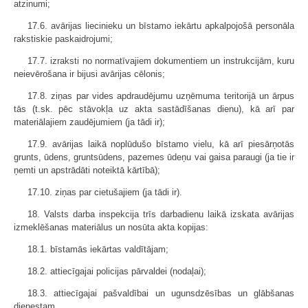
atzinumi;
17.6. avārijas liecinieku un bīstamo iekārtu apkalpojošā personāla
rakstiskie paskaidrojumi;
17.7. izraksti no normatīvajiem dokumentiem un instrukcijām, kuru
neievērošana ir bijusi avārijas cēlonis;
17.8. ziņas par vides apdraudējumu uzņēmuma teritorijā un ārpus
tās (t.sk. pēc stāvokļa uz akta sastādīšanas dienu), kā arī par
materiālajiem zaudējumiem (ja tādi ir);
17.9. avārijas laikā noplūdušo bīstamo vielu, kā arī piesārņotās
grunts, ūdens, gruntsūdens, pazemes ūdeņu vai gaisa paraugi (ja tie ir
ņemti un apstrādāti noteiktā kārtībā);
17.10. ziņas par cietušajiem (ja tādi ir).
18. Valsts darba inspekcija trīs darbadienu laikā izskata avārijas
izmeklēšanas materiālus un nosūta akta kopijas:
18.1. bīstamās iekārtas valdītājam;
18.2. attiecīgajai policijas pārvaldei (nodaļai);
18.3. attiecīgajai pašvaldībai un ugunsdzēsības un glābšanas
dienestam.