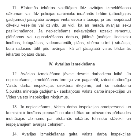
11. Bīstamās iekārtas valdītājam līdz avārijas izmeklēšanas
sākumam vai līdz policijas darbinieku ierašanās brīdim (attiecīgajos
gadījumos) jāsaglabā avārijas vietā esošā situācija, ja tas neapdraud
cilvēku veselību vai dzīvību un vidi, kā arī nerada avārijas seku
pasliktināšanos. Ja nepieciešams nekavējoties uzsākt remontu,
glābšanas vai ugunsdzēšanas darbus, jāfiksē (avārijas liecinieku
liecības, fotogrāfijas, videomateriāli, plāns, shēma u.tml.) situācija,
kura radusies tūlīt pēc avārijas, kā arī jāsaglabā visas bīstamās
iekārtas bojātās daļas.
IV. Avārijas izmeklēšana
12. Avārijas izmeklēšana jāveic desmit darbadienu laikā. Ja
nepieciešams, izmeklēšanas termiņu var pagarināt, izdodot attiecīgu
Valsts darba inspekcijas direktora rīkojumu, bet šo noteikumu
5.punktā minētajā gadījumā - saskaņotus Valsts darba inspekcijas un
Vides valsts inspekcijas rīkojumus.
13. Ja nepieciešams, Valsts darba inspekcijas amatpersonai un
komisijai ir tiesības pieprasīt no akreditētas un pilnvarotas pārbaudes
institūcijas atzinumu par bīstamās iekārtas tehnisko stāvokli un
iespējamajiem avārijas cēloņiem.
14. Avārijas izmeklēšanas gaitā Valsts darba inspekcijas