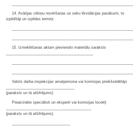
__________________________________________________________
14. Avārijas cēloņu novēršanas un seku likvidācijas pasākumi, to
izpildītāji un izpildes termiņi
__________________________________________________________
__________________________________________________________
15. Izmeklēšanas aktam pievienoto materiālu saraksts
__________________________________________
__________________________________________________________
__________________________________________________________
Valsts darba inspekcijas amatpersona vai komisijas priekšsēdētājs
_________________________________
(paraksts un tā atšifrējums)
Pieaicinātie speciālisti un eksperti vai komisijas locekļi
_________________________________________
(paraksts un tā atšifrējums)
____________________________
____________________________