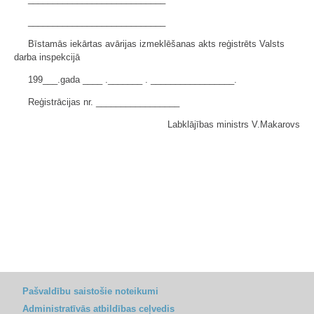
____________________________
Bīstamās iekārtas avārijas izmeklēšanas akts reģistrēts Valsts
darba inspekcijā
199___.gada ____ ._______ . _________________.
Reģistrācijas nr. _________________
Labklājības ministrs V.Makarovs
Pašvaldību saistošie noteikumi
Administratīvās atbildības ceļvedis