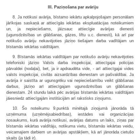
III. Paziņošana par avāriju
8. Ja notikusi avārija, bīstamo iekārtu apkalpojošajam personālam
jārīkojas saskaņā ar attiecīgās iekārtas ekspluatācijas noteikumiem
un, ja nepieciešams, jāizsauc attiecīgie avārijas dienesti
(ugunsdzēsības un glābšanas, gāzes, liftu u.c. dienesti), kā arī par
notikušo avāriju nekavējoties jāziņo tiešajam darba vadītājam un
bīstamās iekārtas valdītājam.
9. Bīstamās iekārtas valdītājam par notikušo avāriju nekavējoties
telefoniski jāziņo Valsts darba inspekcijai, attiecīgajai policijas
pārvaldei (nodaļai), bet, ja ir apdraudēta vide, - arī attiecīgajai vides
valsts inspekcijai, civilās aizsardzības dienestam un pašvaldībai. Ja
avārija ir saistīta ar ugunsgrēku vai nepieciešamību veikt glābšanas
darbus, jāziņo arī attiecīgajam ugunsdzēsības un glābšanas
dienestam. 24 stundu laikā pēc avārijas bīstamās iekārtas valdītājam
jāiesniedz attiecīgajām institūcijām arī rakstisks ziņojums.
10. Šo noteikumu 9.punktā minētajā ziņojumā jānorāda tā
uzņēmuma (uzņēmējsabiedrības), iestādes vai organizācijas
nosaukums, kurā avārija notikusi, avārijas datums un laiks, ziņas par
bīstamās iekārtas valdītāju, notikuma vietu, bīstamās iekārtas veidu,
veicamajiem darbiem un avārijas apstākļiem, kā arī jānorāda cietušo
skaits (ja tādi ir).