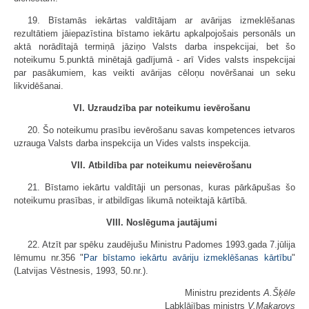
19. Bīstamās iekārtas valdītājam ar avārijas izmeklēšanas
rezultātiem jāiepazīstina bīstamo iekārtu apkalpojošais personāls un
aktā norādītajā termiņā jāziņo Valsts darba inspekcijai, bet šo
noteikumu 5.punktā minētajā gadījumā - arī Vides valsts inspekcijai
par pasākumiem, kas veikti avārijas cēloņu novēršanai un seku
likvidēšanai.
VI. Uzraudzība par noteikumu ievērošanu
20. Šo noteikumu prasību ievērošanu savas kompetences ietvaros
uzrauga Valsts darba inspekcija un Vides valsts inspekcija.
VII. Atbildība par noteikumu neievērošanu
21. Bīstamo iekārtu valdītāji un personas, kuras pārkāpušas šo
noteikumu prasības, ir atbildīgas likumā noteiktajā kārtībā.
VIII. Noslēguma jautājumi
22. Atzīt par spēku zaudējušu Ministru Padomes 1993.gada 7.jūlija
lēmumu nr.356 "
Par bīstamo iekārtu avāriju izmeklēšanas kārtību
"
(Latvijas Vēstnesis, 1993, 50.nr.).
Ministru prezidents
A.Šķēle
Labklājības ministrs
V.Makarovs