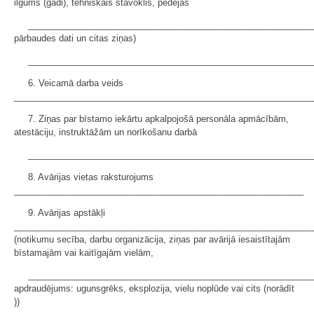
ilgums (gadi), tehniskais stāvoklis, pēdējās
__________________________________________________________
pārbaudes dati un citas ziņas)
__________________________________________________________
6. Veicamā darba veids
_____________________________________________________________
7. Ziņas par bīstamo iekārtu apkalpojošā personāla apmācībām,
atestāciju, instruktāžām un norīkošanu darbā
__________________________________________________________
8. Avārijas vietas raksturojums
___________________________________________________________
9. Avārijas apstākļi
_____________________________________________________________
(notikumu secība, darbu organizācija, ziņas par avārijā iesaistītajām
bīstamajām vai kaitīgajām vielām,
__________________________________________________________
apdraudējums: ugunsgrēks, eksplozija, vielu noplūde vai cits (norādīt
))