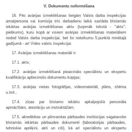
V. Dokumentu noformēšana
16. Pēc avārijas izmeklēšanas beigām Valsts darba inspekcijas
amatpersona vai komisija trīs darbadienu laikā sastāda bīstamās
iekārtas avārijas izmeklēšanas aktu (turpmāk tekstā - "akts";
pielikums), kuru kopā ar visiem avārijas izmeklēšanas materiāliem
nodod Valsts darba inspekcijai, bet šo noteikumu 5.punktā minētajā
gadījumā - arī Vides valsts inspekcijai.
17. Avārijas izmeklēšanas materiāli ir:
17.1. akts;
17.2. avārijas izmeklēšanā pieaicināto speciālistu un ekspertu
kvalifikāciju apliecinošo dokumentu kopijas;
17.3. avārijas vietas fotogrāfijas, videomateriāli, plāns, shēma
u.tml.;
17.4. ziņas par bīstamo iekārtu apkalpojošā personāla
apmācībām, atestāciju un instruktāžām;
17.5. akreditētas un pilnvarotas pārbaudes institūcijas sagatavotie
bīstamās iekārtas pārbaudes dokumenti (laboratorijas pārbaudes,
tehniskie aprēķini, akti un citi), kā arī speciālistu un ekspertu