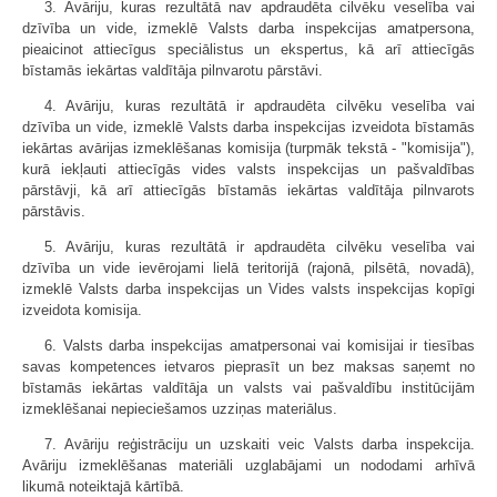
3. Avāriju, kuras rezultātā nav apdraudēta cilvēku veselība vai
dzīvība un vide, izmeklē Valsts darba inspekcijas amatpersona,
pieaicinot attiecīgus speciālistus un ekspertus, kā arī attiecīgās
bīstamās iekārtas valdītāja pilnvarotu pārstāvi.
4. Avāriju, kuras rezultātā ir apdraudēta cilvēku veselība vai
dzīvība un vide, izmeklē Valsts darba inspekcijas izveidota bīstamās
iekārtas avārijas izmeklēšanas komisija (turpmāk tekstā - "komisija"),
kurā iekļauti attiecīgās vides valsts inspekcijas un pašvaldības
pārstāvji, kā arī attiecīgās bīstamās iekārtas valdītāja pilnvarots
pārstāvis.
5. Avāriju, kuras rezultātā ir apdraudēta cilvēku veselība vai
dzīvība un vide ievērojami lielā teritorijā (rajonā, pilsētā, novadā),
izmeklē Valsts darba inspekcijas un Vides valsts inspekcijas kopīgi
izveidota komisija.
6. Valsts darba inspekcijas amatpersonai vai komisijai ir tiesības
savas kompetences ietvaros pieprasīt un bez maksas saņemt no
bīstamās iekārtas valdītāja un valsts vai pašvaldību institūcijām
izmeklēšanai nepieciešamos uzziņas materiālus.
7. Avāriju reģistrāciju un uzskaiti veic Valsts darba inspekcija.
Avāriju izmeklēšanas materiāli uzglabājami un nododami arhīvā
likumā noteiktajā kārtībā.