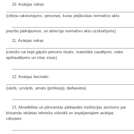
10. Avārijas cēloņi
_____________________________________________________________
(cēloņu raksturojums, personas, kuras pieļāvušas normatīvo aktu
__________________________________________________________
prasību pārkāpumus, un attiecīgo normatīvo aktu uzskaitījums)
11. Avārijas sekas
_____________________________________________________________
(cietušo vai bojā gājušo personu skaits, materiālie zaudējumi, vides
apdraudējums un citas ziņas)
__________________________________________________________
12. Avārijas liecinieki
_____________________________________________________________
(vārds, uzvārds, amats (profesija), darbavieta)
__________________________________________________________
13. Akreditētas un pilnvarotas pārbaudes institūcijas atzinums par
bīstamās iekārtas tehnisko stāvokli un iespējamajiem avārijas
cēloņiem
__________________________________________________________