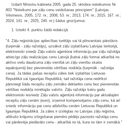
Izdarīt Ministru kabineta 2005. gada 25. oktobra noteikumos Nr.
803 "Noteikumi par zāļu cenu veidošanas principiem" (Latvijas
Vēstnesis, 2005, 172. nr.; 2008, 53. nr.; 2013, 174. nr.; 2015, 167. nr.;
2024, 141. nr.; 2025, 240. nr.) šādus grozījumus:
1. Izteikt 4. punktu šādā redakcijā:
"4. Zāļu reģistrācijas apliecības turētājs vai tā pilnvarotais pārstāvis
(turpmāk - zāļu ražotājs), uzsākot zāļu izplatīšanu Latvijas teritorijā,
elektroniski sniedz Zāļu valsts aģentūrai informāciju par zāļu ražotāja
attiecīgo zāļu realizācijas cenu Latvijā (katrai zāļu formai atkarībā no
aktīvo vielu daudzuma zāļu vienībā un zāļu vienību skaita
iepakojumā) bez pievienotās vērtības nodokļa (turpmāk - ražotāja
cena). Ja tādas pašas recepšu zāles tiek izplatītas Lietuvas
Republikā vai Igaunijas Republikā, tad ražotāja cena nedrīkst
pārsniegt šādu recepšu zāļu zemāko deklarēto cenu bez pievienotās
vērtības nodokļa minētajās valstīs. Zāļu ražotājs katru gadu
elektroniski iesniedz Zāļu valsts aģentūrā informāciju par aktuālajām
recepšu zāļu cenām (
euro
), izņemot kompensējamo zāļu cenu, kā arī
sniedz informāciju par cenu atbilstību cenām Lietuvas Republikā un
Igaunijas Republikā. Ja zāles ir izslēgtas no Latvijas zāļu reģistra,
atlikušo krājumu iztirgošanai piemēro pēdējo paziņoto ražotāja cenu
vai pārdevēja piedāvāto cenu - atkarībā no tā, kura no tām ir zemākā."