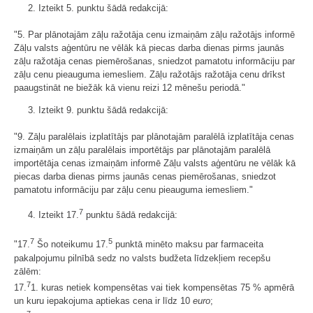
2. Izteikt 5. punktu šādā redakcijā:
"5. Par plānotajām zāļu ražotāja cenu izmaiņām zāļu ražotājs informē
Zāļu valsts aģentūru ne vēlāk kā piecas darba dienas pirms jaunās
zāļu ražotāja cenas piemērošanas, sniedzot pamatotu informāciju par
zāļu cenu pieauguma iemesliem. Zāļu ražotājs ražotāja cenu drīkst
paaugstināt ne biežāk kā vienu reizi 12 mēnešu periodā."
3. Izteikt 9. punktu šādā redakcijā:
"9. Zāļu paralēlais izplatītājs par plānotajām paralēlā izplatītāja cenas
izmaiņām un zāļu paralēlais importētājs par plānotajām paralēlā
importētāja cenas izmaiņām informē Zāļu valsts aģentūru ne vēlāk kā
piecas darba dienas pirms jaunās cenas piemērošanas, sniedzot
pamatotu informāciju par zāļu cenu pieauguma iemesliem."
7
4. Izteikt 17.
punktu šādā redakcijā:
7
5
"17.
Šo noteikumu 17.
punktā minēto maksu par farmaceita
pakalpojumu pilnībā sedz no valsts budžeta līdzekļiem recepšu
zālēm:
7
17.
1. kuras netiek kompensētas vai tiek kompensētas 75 % apmērā
un kuru iepakojuma aptiekas cena ir līdz 10
euro
;