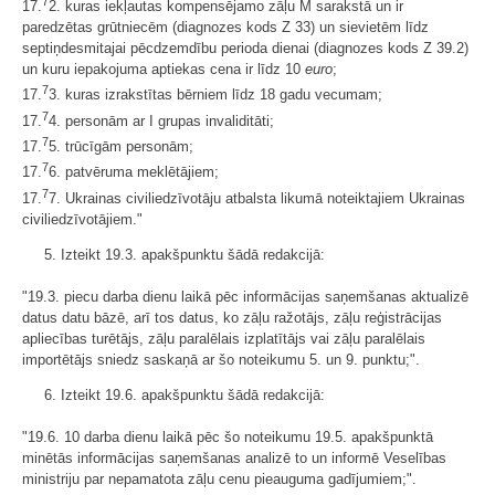
7
17.
2. kuras iekļautas kompensējamo zāļu M sarakstā un ir
paredzētas grūtniecēm (diagnozes kods Z 33) un sievietēm līdz
septiņdesmitajai pēcdzemdību perioda dienai (diagnozes kods Z 39.2)
un kuru iepakojuma aptiekas cena ir līdz 10
euro
;
7
17.
3. kuras izrakstītas bērniem līdz 18 gadu vecumam;
7
17.
4. personām ar I grupas invaliditāti;
7
17.
5. trūcīgām personām;
7
17.
6. patvēruma meklētājiem;
7
17.
7. Ukrainas civiliedzīvotāju atbalsta likumā noteiktajiem Ukrainas
civiliedzīvotājiem."
5. Izteikt 19.3. apakšpunktu šādā redakcijā:
"19.3. piecu darba dienu laikā pēc informācijas saņemšanas aktualizē
datus datu bāzē, arī tos datus, ko zāļu ražotājs, zāļu reģistrācijas
apliecības turētājs, zāļu paralēlais izplatītājs vai zāļu paralēlais
importētājs sniedz saskaņā ar šo noteikumu 5. un 9. punktu;".
6. Izteikt 19.6. apakšpunktu šādā redakcijā:
"19.6. 10 darba dienu laikā pēc šo noteikumu 19.5. apakšpunktā
minētās informācijas saņemšanas analizē to un informē Veselības
ministriju par nepamatota zāļu cenu pieauguma gadījumiem;".