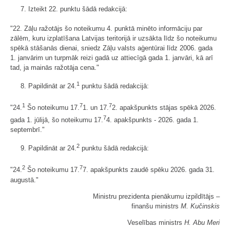
7. Izteikt 22. punktu šādā redakcijā:
"22. Zāļu ražotājs šo noteikumu 4. punktā minēto informāciju par
zālēm, kuru izplatīšana Latvijas teritorijā ir uzsākta līdz šo noteikumu
spēkā stāšanās dienai, sniedz Zāļu valsts aģentūrai līdz 2006. gada
1. janvārim un turpmāk reizi gadā uz attiecīgā gada 1. janvāri, kā arī
tad, ja mainās ražotāja cena."
1
8. Papildināt ar 24.
punktu šādā redakcijā:
1
7
7
"24.
Šo noteikumu 17.
1. un 17.
2. apakšpunkts stājas spēkā 2026.
7
gada 1. jūlijā, šo noteikumu 17.
4. apakšpunkts - 2026. gada 1.
septembrī."
2
9. Papildināt ar 24.
punktu šādā redakcijā:
2
7
"24.
Šo noteikumu 17.
7. apakšpunkts zaudē spēku 2026. gada 31.
augustā."
Ministru prezidenta pienākumu izpildītājs ‒
finanšu ministrs
M. Kučinskis
Veselības ministrs
H. Abu Meri