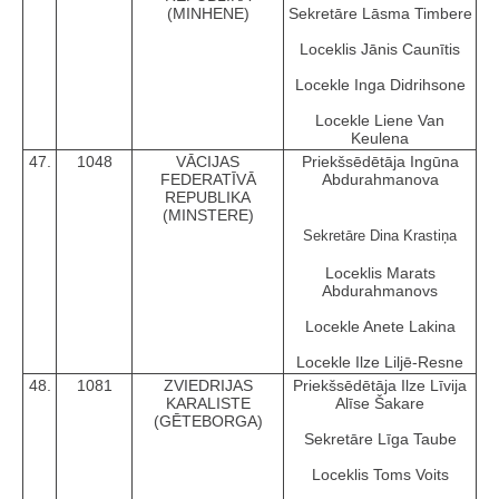
(MINHENE)
Sekretāre Lāsma Timbere
Loceklis Jānis Caunītis
Locekle Inga Didrihsone
Locekle Liene Van
Keulena
47.
1048
VĀCIJAS
Priekšsēdētāja Ingūna
FEDERATĪVĀ
Abdurahmanova
REPUBLIKA
(MINSTERE)
Sekretāre Dina Krastiņa
Loceklis Marats
Abdurahmanovs
Locekle Anete Lakina
Locekle Ilze Liljē-Resne
48.
1081
ZVIEDRIJAS
Priekšsēdētāja Ilze Līvija
KARALISTE
Alīse Šakare
(GĒTEBORGA)
Sekretāre Līga Taube
Loceklis Toms Voits