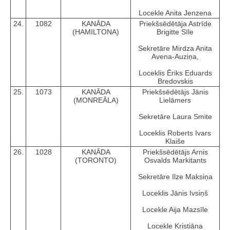
Locekle Anita Jenzena
24.
1082
KANĀDA
Priekšsēdētāja Astrīde
(HAMILTONA)
Brigitte Sīle
Sekretāre Mirdza Anita
Avena-Auziņa,
Loceklis Ēriks Eduards
Bredovskis
25.
1073
KANĀDA
Priekšsēdētājs Jānis
(MONREĀLA)
Lielāmers
Sekretāre Laura Smite
Loceklis Roberts Ivars
Klaiše
26.
1028
KANĀDA
Priekšsēdētājs Arnis
(TORONTO)
Osvalds Markitants
Sekretāre Ilze Maksiņa
Loceklis Jānis Ivsiņš
Locekle Aija Mazsīle
Locekle Kristiāna