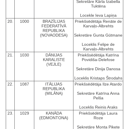
Sekretāre Kārla Izabella
Tuktēna
Locekle Ieva Lapiņa
20.
1000
BRAZĪLIJAS
Priekšsēdētāja Renāte de
FEDERATĪVĀ
Karvaļo-Albrehts
REPUBLIKA
(NOVAODESA)
Sekretāre Gunta Gūtmane
Loceklis Felipe de
Karvaļo-Albrehts
21.
1030
DĀNIJAS
Priekšsēdētāja Katrīna
KARALISTE
Povidiša-Delefose
(VEJLE)
Sekretāre Dinija Danosa
Loceklis Kristaps Štrodahs
22.
1087
ITĀLIJAS
Priekšsēdētāja Ilze Atardo
REPUBLIKA
(MILĀNA)
Sekretāre Katrīna Anna
Pelša
Loceklis Reinis Araks
23.
1029
KANĀDA
Priekšsēdētāja Laura
(EDMONTONA)
Roze
Sekretāre Monta Pikete