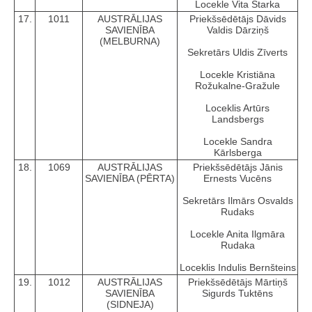
Locekle Vita Starka
17.
1011
AUSTRĀLIJAS
Priekšsēdētājs Dāvids
SAVIENĪBA
Valdis Dārziņš
(MELBURNA)
Sekretārs Uldis Zīverts
Locekle Kristiāna
Rožukalne-Gražule
Loceklis Artūrs
Landsbergs
Locekle Sandra
Kārlsberga
18.
1069
AUSTRĀLIJAS
Priekšsēdētājs Jānis
SAVIENĪBA (PĒRTA)
Ernests Vucēns
Sekretārs Ilmārs Osvalds
Rudaks
Locekle Anita Ilgmāra
Rudaka
Loceklis Indulis Bernšteins
19.
1012
AUSTRĀLIJAS
Priekšsēdētājs Mārtiņš
SAVIENĪBA
Sigurds Tuktēns
(SIDNEJA)