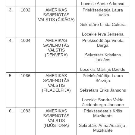
Locekle Anete Adamsa
3.
1002
AMERIKAS
Priekšsēdētāja Laura
SAVIENOTĀS
Ludika
VALSTIS (ČIKĀGA)
Sekretāre Linda Cukura
Locekle Ieva Jensena
4.
1004
AMERIKAS
Priekšsēdētāja Vineta
SAVIENOTĀS
Berga
VALSTIS
(DENVERA)
Sekretārs Kristians
Laicāns
Loceklis Mārtiņš Dzelde
5.
1066
AMERIKAS
Priekšsēdētāja Laura
SAVIENOTĀS
Bērziņa
VALSTIS
(FILADELFIJA)
Sekretārs Ēriks Jansons
Locekle Sandra Valda
Zeidenberga-Jansone
6.
1083
AMERIKAS
Priekšsēdētājs Krišs
SAVIENOTĀS
Muzikants
VALSTIS
(HJŪSTONA)
Sekretāre Anna Austriņa-
Muzikante