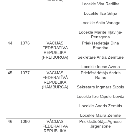
Locekle Vita Rēdliha
Locekle Ilze Siliņa
Locekle Anita Vanaga
Locekle Mārīte Kļaviņa-
Pēnsgena
44.
1076
VĀCIJAS
Priekšsēdētāja Dina
FEDERATĪVĀ
Emeriha
REPUBLIKA
(FREIBURGA)
Sekretāre Antra Zemture
Locekle Inese Avena
45.
1077
VĀCIJAS
Priekšsēdētājs Andris
FEDERATĪVĀ
Ratas
REPUBLIKA
(HAMBURGA)
Sekretārs Ingmārs Sīpols
Locekle Ilze Cipule-Levita
Loceklis Andris Zemītis
Locekle Maira Zemīte
46.
1080
VĀCIJAS
Priekšsēdētāja Agnese
FEDERATĪVĀ
Jirgensone
REPUBLIKA