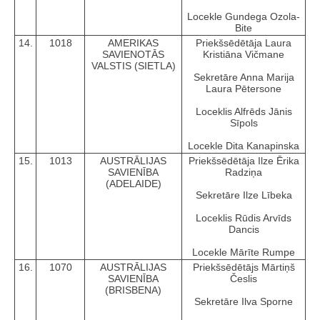
Locekle Gundega Ozola-
Bite
14.
1018
AMERIKAS
Priekšsēdētāja Laura
SAVIENOTĀS
Kristiāna Vičmane
VALSTIS (SIETLA)
Sekretāre Anna Marija
Laura Pētersone
Loceklis Alfrēds Jānis
Sīpols
Locekle Dita Kanapinska
15.
1013
AUSTRĀLIJAS
Priekšsēdētāja Ilze Ērika
SAVIENĪBA
Radziņa
(ADELAIDE)
Sekretāre Ilze Lībeka
Loceklis Rūdis Arvīds
Dancis
Locekle Mārīte Rumpe
16.
1070
AUSTRĀLIJAS
Priekšsēdētājs Mārtiņš
SAVIENĪBA
Česlis
(BRISBENA)
Sekretāre Ilva Sporne