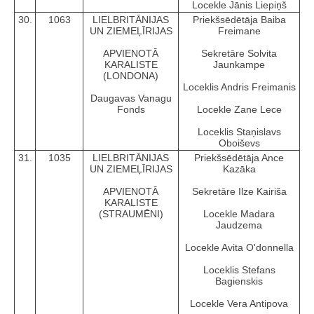
Locekle Jānis Liepiņš
30.
1063
LIELBRITĀNIJAS
Priekšsēdētāja Baiba
UN ZIEMEĻĪRIJAS
Freimane
APVIENOTĀ
Sekretāre Solvita
KARALISTE
Jaunkampe
(LONDONA)
Loceklis Andris Freimanis
Daugavas Vanagu
Fonds
Locekle Zane Lece
Loceklis Staņislavs
Oboiševs
31.
1035
LIELBRITĀNIJAS
Priekšsēdētāja Ance
UN ZIEMEĻĪRIJAS
Kazāka
APVIENOTĀ
Sekretāre Ilze Kairiša
KARALISTE
(STRAUMĒNI)
Locekle Madara
Jaudzema
Locekle Avita O'donnella
Loceklis Stefans
Bagienskis
Locekle Vera Antipova