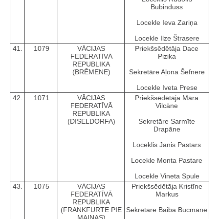
Bubinduss
Locekle Ieva Zariņa
Locekle Ilze Štrasere
41.
1079
VĀCIJAS
Priekšsēdētāja Dace
FEDERATĪVĀ
Pizika
REPUBLIKA
(BRĒMENE)
Sekretāre Aļona Šefnere
Locekle Iveta Prese
42.
1071
VĀCIJAS
Priekšsēdētāja Māra
FEDERATĪVĀ
Vilcāne
REPUBLIKA
(DISELDORFA)
Sekretāre Sarmīte
Drapāne
Loceklis Jānis Pastars
Locekle Monta Pastare
Locekle Vineta Spule
43.
1075
VĀCIJAS
Priekšsēdētāja Kristīne
FEDERATĪVĀ
Markus
REPUBLIKA
(FRANKFURTE PIE
Sekretāre Baiba Bucmane
MAINAS)