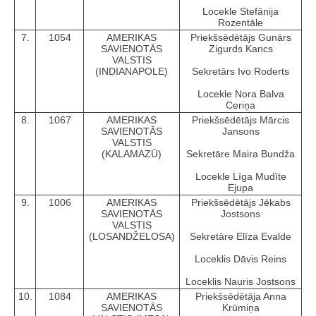
Locekle Stefānija
Rozentāle
7.
1054
AMERIKAS
Priekšsēdētājs Gunārs
SAVIENOTĀS
Zigurds Kancs
VALSTIS
(INDIANAPOLE)
Sekretārs Ivo Roderts
Locekle Nora Balva
Ceriņa
8.
1067
AMERIKAS
Priekšsēdētājs Mārcis
SAVIENOTĀS
Jansons
VALSTIS
(KALAMAZŪ)
Sekretāre Maira Bundža
Locekle Līga Mudīte
Ejupa
9.
1006
AMERIKAS
Priekšsēdētājs Jēkabs
SAVIENOTĀS
Jostsons
VALSTIS
(LOSANDŽELOSA)
Sekretāre Elīza Evalde
Loceklis Dāvis Reins
Loceklis Nauris Jostsons
10.
1084
AMERIKAS
Priekšsēdētāja Anna
SAVIENOTĀS
Krūmiņa