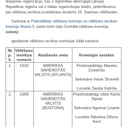
diasporas organizāciju, kas ir reģistrētas attiecīgajā Latvijas
Republikas reģistra vai ir šādas organizācijas biedrs, priekšlikumus
par vēlēšanu iecirkņa izveidošanu ārvalstīs 15. Saeimas vēlēšanām.
Saskaņā ar
Pašvaldības vēlēšanu komisiju un vēlēšanu iecirkņu
komisiju likuma
5.
panta trešo daļu Centrālā vēlēšanu komisija
nolemj:
apstiprināt vēlēšanu iecirkņu komisijas šādā sastāvā:
Nr.
Vēlēšanu
p.
iecirkņa
Atrašanās vieta
Komisijas sastāvs
k.
numurs
1.
1016
AMERIKAS
Priekšsēdētājs Mareks
SAVIENOTĀS
Zviedrītis
VALSTIS (ATLANTA)
Sekretāre Inese Stravelli
Locekle Sanita Kalnīte
2.
1008
AMERIKAS
Priekšsēdētājs Uldis Kārlis
SAVIENOTĀS
Sīpols
VALSTIS
(BOSTONA)
Sekretāre Agnese Linarte
Loceklis Nikolass Džons
Kenī