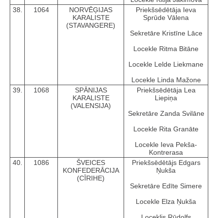
38.
1064
NORVĒĢIJAS
Priekšsēdētāja Ieva
KARALISTE
Sprūde Vālena
(STAVANGERE)
Sekretāre Kristīne Lāce
Locekle Ritma Bitāne
Locekle Lelde Liekmane
Locekle Linda Mažone
39.
1068
SPĀNIJAS
Priekšsēdētāja Lea
KARALISTE
Liepiņa
(VALENSIJA)
Sekretāre Zanda Svilāne
Locekle Rita Granāte
Locekle Ieva Pekša-
Kontrerasa
40.
1086
ŠVEICES
Priekšsēdētājs Edgars
KONFEDERĀCIJA
Ņukša
(CĪRIHE)
Sekretāre Edīte Simere
Locekle Elza Ņukša
Loceklis Rūdolfs