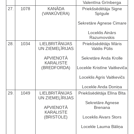
Valentīna Grīnberga
27.
1078
KANĀDA
Priekšsēdētāja Signe
(VANKŪVERA)
Spīgule
Sekretāre Agnese Cimare
Loceklis Ainārs
Razumovskis
28.
1034
LIELBRITĀNIJAS
Priekšsēdētājs Māris
UN ZIEMEĻĪRIJAS
Valdis Pūlis
APVIENOTĀ
Sekretāre Anda Krolle
KARALISTE
(BREDFORDA)
Locekle Kristīne Vaitkeviča
Loceklis Agris Vaitkevičs
Locekle Anda Doniņa
29.
1049
LIELBRITĀNIJAS
Priekšsēdētāja Elīna Bīta
UN ZIEMEĻĪRIJAS
Sekretāre Agnese
APVIENOTĀ
Brenana
KARALISTE
(BRISTOLE)
Loceklis Aivars Stors
Locekle Lauma Bāliņa