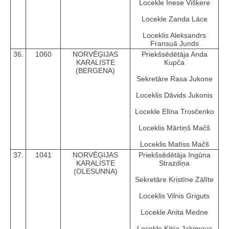
Locekle Inese Višķere
Locekle Zanda Lāce
Loceklis Aleksandrs
Fransuā Junds
36.
1060
NORVĒĢIJAS
Priekšsēdētāja Anda
KARALISTE
Kupča
(BERGENA)
Sekretāre Rasa Jukone
Loceklis Dāvids Jukonis
Locekle Elīna Trosčenko
Loceklis Mārtiņš Mačš
Loceklis Matīss Mačš
37.
1041
NORVĒĢIJAS
Priekšsēdētāja Ingūna
KARALISTE
Strazdiņa
(OLESUNNA)
Sekretāre Kristīne Zālīte
Loceklis Vilnis Griguts
Locekle Anita Medne
Locekle Kitija Jakimova