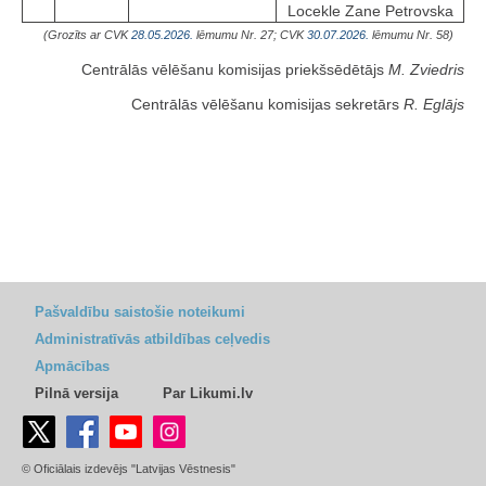
Locekle Zane Petrovska
(Grozīts ar CVK
28.05.2026.
lēmumu Nr. 27; CVK
30.07.2026.
lēmumu Nr. 58)
Centrālās vēlēšanu komisijas priekšsēdētājs
M. Zviedris
Centrālās vēlēšanu komisijas sekretārs
R. Eglājs
Pašvaldību saistošie noteikumi
Administratīvās atbildības ceļvedis
Apmācības
Pilnā versija
Par Likumi.lv
© Oficiālais izdevējs "Latvijas Vēstnesis"