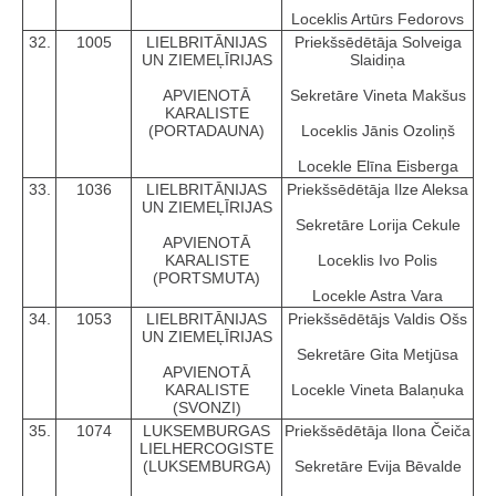
Loceklis Artūrs Fedorovs
32.
1005
LIELBRITĀNIJAS
Priekšsēdētāja Solveiga
UN ZIEMEĻĪRIJAS
Slaidiņa
APVIENOTĀ
Sekretāre Vineta Makšus
KARALISTE
(PORTADAUNA)
Loceklis Jānis Ozoliņš
Locekle Elīna Eisberga
33.
1036
LIELBRITĀNIJAS
Priekšsēdētāja Ilze Aleksa
UN ZIEMEĻĪRIJAS
Sekretāre Lorija Cekule
APVIENOTĀ
KARALISTE
Loceklis Ivo Polis
(PORTSMUTA)
Locekle Astra Vara
34.
1053
LIELBRITĀNIJAS
Priekšsēdētājs Valdis Ošs
UN ZIEMEĻĪRIJAS
Sekretāre Gita Metjūsa
APVIENOTĀ
KARALISTE
Locekle Vineta Balaņuka
(SVONZI)
35.
1074
LUKSEMBURGAS
Priekšsēdētāja Ilona Čeiča
LIELHERCOGISTE
(LUKSEMBURGA)
Sekretāre Evija Bēvalde