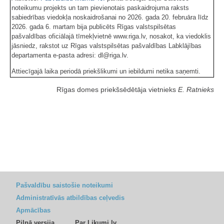
noteikumu projekts un tam pievienotais paskaidrojuma raksts
sabiedrības viedokļa noskaidrošanai no 2026. gada 20. februāra līdz
2026. gada 6. martam bija publicēts Rīgas valstspilsētas
pašvaldības oficiālajā tīmekļvietnē www.riga.lv, nosakot, ka viedoklis
jāsniedz, rakstot uz Rīgas valstspilsētas pašvaldības Labklājības
departamenta e-pasta adresi: dl@riga.lv.
Attiecīgajā laika periodā priekšlikumi un iebildumi netika saņemti.
Rīgas domes priekšsēdētāja vietnieks
E. Ratnieks
Pašvaldību saistošie noteikumi
Administratīvās atbildības ceļvedis
Apmācības
Pilnā versija
Par Likumi.lv