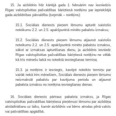
15. Ja aizbildnis līdz kārtējā gada 1. februārim nav iesniedzis
Rīgas valstspilsētas pašvaldības bāriņtiesā norēķinu par iepriekšējā
gada aizbildnības pārvaldību (turpmāk – norēķins):
15.1. Sociālais dienests pieņem lēmumu apturēt saistošo
noteikumu 2.2. un 2.5. apakšpunktā minēto pabalstu izmaksu;
15.2. Sociālais dienests pieņem lēmumu atjaunot saistošo
noteikumu 2.2. un 2.5. apakšpunktā minēto pabalstu izmaksu,
sākot ar izmaksas apturēšanas dienu, ja aizbildnis iesniedz
Rīgas valstspilsētas pašvaldības bāriņtiesā norēķinu ne vēlāk
kā trīs mēnešu laikā no noteiktā iesniegšanas termiņa;
15.3. ja norēķins ir iesniegts, kavējot noteikto termiņu par
vairāk nekā trim mēnešiem, Sociālais dienests pieņem lēmumu
neizmaksāt pabalstu par kavējuma periodu un atjaunot
pabalsta izmaksu no norēķina iesniegšanas dienas.
16. Sociālais dienests pārtrauc pabalsta izmaksu, ja Rīgas
valstspilsētas pašvaldības bāriņtiesa pieņēmusi lēmumu par aizbildņa
atstādināšanu uz laiku, kamēr aizbildnis vai bērns atrodas pilnā valsts
vai pašvaldības apgādībā.