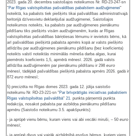
2023. gada 20. decembra saistošajos noteikumos Nr. RD-23-247-sn
"
Par Rīgas valstspilsētas pašvaldības pabalstiem audžuģimenei
"
noteiktā, ka pabalsts tiek piešķirts tikai pašvaldības administratīvajā
teritorijā dzīvesvietu deklarējušai audžugimenei, Saistošajos
noteikumos noteikts, ka pabalsts par audžuģimenes pienākumu
pildīšanu tiks piešķirts visām audžuģimenēm, kurās ar Rīgas
valstspilsētas pašvaldības bāriņtiesas lēmumu ir ievietots bērns, kā
arī pašvaldības piešķirtā pabalsta apmērs kopā ar valsts piešķirto
atlīdzību par audžuģimenes pienākumu pildīšanu (bez koeficienta)
noteikts valstī noteiktās minimālās mēneša darba algas, kurai
piemērots koeficients 1,5, apmērā mēnesī. 2026. gadā valsts
euro
atlīdzība audžuģimenēm par pienākumu pildīšanu ir 298
mēnesī, tādējādi pašvaldības piešķirtā pabalsta apmērs 2026. gadā ir
euro
872
mēnesī;
5) precizēta no Rīgas domes 2023. gada 12. jūlija saistošo
noteikumu Nr. RD-23-221-sn "
Par brīvprātīgās iniciatīvas pabalstiem
Rīgas valstspilsētas pašvaldībā
"
21.
punkta pārņemtā punkta
redakcija, nosakot pabalsta par aizbildņa pienākumu pildīšanu
apmēru (Saistošo noteikumu 3.5. apakšpunkts):
euro
- ja aprūpē vienu bērnu, kuram viens vai abi vecāki miruši, – 50
mēnesī;
- ja aprūpē divus vai vairāk aizbildnībā esošus bērnus, kuriem viens