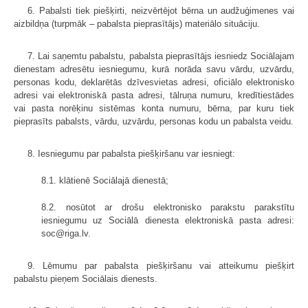
6. Pabalsti tiek piešķirti, neizvērtējot bērna un audžuģimenes vai
aizbildņa (turpmāk – pabalsta pieprasītājs) materiālo situāciju.
7. Lai saņemtu pabalstu, pabalsta pieprasītājs iesniedz Sociālajam
dienestam adresētu iesniegumu, kurā norāda savu vārdu, uzvārdu,
personas kodu, deklarētās dzīvesvietas adresi, oficiālo elektronisko
adresi vai elektroniskā pasta adresi, tālruņa numuru, kredītiestādes
vai pasta norēķinu sistēmas konta numuru, bērna, par kuru tiek
pieprasīts pabalsts, vārdu, uzvārdu, personas kodu un pabalsta veidu.
8. Iesniegumu par pabalsta piešķiršanu var iesniegt:
8.1. klātienē Sociālajā dienestā;
8.2. nosūtot ar drošu elektronisko parakstu parakstītu
iesniegumu uz Sociālā dienesta elektroniskā pasta adresi:
soc@riga.lv.
9. Lēmumu par pabalsta piešķiršanu vai atteikumu piešķirt
pabalstu pieņem Sociālais dienests.