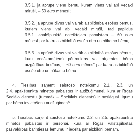
3.5.1. ja aprūpē vienu bērnu, kuram viens vai abi vecāki
miruši, – 50
euro
mēnesī;
3.5.2. ja aprūpē divus vai vairāk aizbildnībā esošus bērnus,
kuriem viens vai abi vecāki miruši, tad papildus
3.5.1. apakšpunktā noteiktajam pabalstam – 60
euro
mēnesī par katru aizbildnībā esošo otro un nākamo bērnu;
3.5.3. ja aprūpē divus vai vairāk aizbildnībā esošus bērnus,
kuru vecākam(-iem) pārtrauktas vai atņemtas bērna
aizgādības tiesības, – 60
euro
mēnesī par katru aizbildnībā
esošo otro un nākamo bērnu.
4. Tiesības saņemt saistošo noteikumu 2.1., 2.3. un
2.4. apakšpunktā minētos pabalstus ir audžuģimenei, kura ar Rīgas
Sociālo dienestu (turpmāk – Sociālais dienests) ir noslēgusi līgumu
par bērna ievietošanu audžuģimenē.
5. Tiesības saņemt saistošo noteikumu 2.2. un 2.5. apakšpunktā
minētos pabalstus ir personai, kura ar Rīgas valstspilsētas
pašvaldības bāriņtiesas lēmumu ir iecelta par aizbildni bērnam.