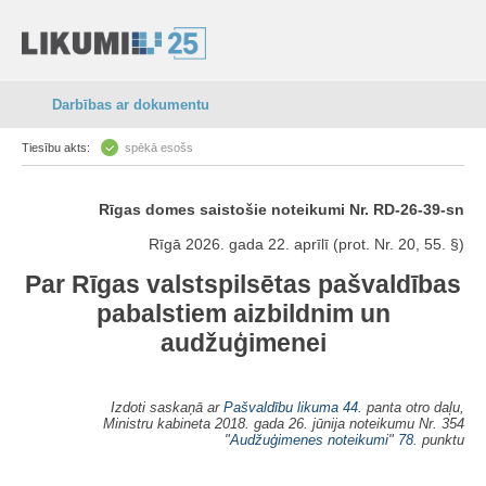
Darbības ar dokumentu
Tiesību akts:
spēkā esošs
Rīgas domes saistošie noteikumi Nr. RD-26-39-sn
Rīgā 2026. gada 22. aprīlī (prot. Nr. 20, 55. §)
Par Rīgas valstspilsētas pašvaldības
pabalstiem aizbildnim un
audžuģimenei
Izdoti saskaņā ar
Pašvaldību likuma
44.
panta otro daļu,
Ministru kabineta 2018. gada 26. jūnija noteikumu Nr. 354
"
Audžuģimenes noteikumi
"
78.
punktu