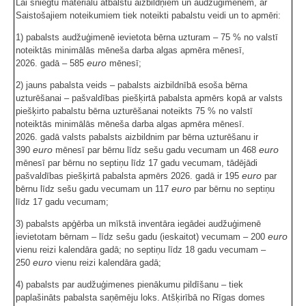
Lai sniegtu materiālu atbalstu aizbildņiem un audžuģimenēm, ar
Saistošajiem noteikumiem tiek noteikti pabalstu veidi un to apmēri:
1) pabalsts audžuģimenē ievietota bērna uzturam – 75 % no valstī
noteiktās minimālās mēneša darba algas apmēra mēnesī,
euro
2026. gadā – 585
mēnesī;
2) jauns pabalsta veids – pabalsts aizbildnībā esoša bērna
uzturēšanai – pašvaldības piešķirtā pabalsta apmērs kopā ar valsts
piešķirto pabalstu bērna uzturēšanai noteikts 75 % no valstī
noteiktās minimālās mēneša darba algas apmēra mēnesī.
2026. gadā valsts pabalsts aizbildnim par bērna uzturēšanu ir
euro
euro
390
mēnesī par bērnu līdz sešu gadu vecumam un 468
mēnesī par bērnu no septiņu līdz 17 gadu vecumam, tādējādi
euro
pašvaldības piešķirtā pabalsta apmērs 2026. gadā ir 195
par
euro
bērnu līdz sešu gadu vecumam un 117
par bērnu no septiņu
līdz 17 gadu vecumam;
3) pabalsts apģērba un mīkstā inventāra iegādei audžuģimenē
euro
ievietotam bērnam – līdz sešu gadu (ieskaitot) vecumam – 200
vienu reizi kalendāra gadā; no septiņu līdz 18 gadu vecumam –
euro
250
vienu reizi kalendāra gadā;
4) pabalsts par audžuģimenes pienākumu pildīšanu – tiek
paplašināts pabalsta saņēmēju loks. Atšķirībā no Rīgas domes