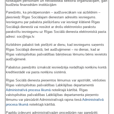
fiziskajām personām un nevalstiskā sektora organizācijām, gan
budžeta finansētām institūcijām
Paredzēts, ka privātpersonām – audžuvecākam vai aizbildnim –
jāiesniedz Rīgas Sociālajam dienestam adresēts iesniegums.
Iesniegumu par pabalsta piešķiršanu var iesniegt klātienē Rīgas
Sociālajā dienestā vai nosūtot ar drošu elektronisko parakstu
parakstītu iesniegumu uz Rīgas Sociālā dienesta elektroniskā pasta
adresi: soc@riga.lv.
Aizbildnim pabalsti tiek piešķirti ar dienu, kad iesniegums saņemts
Rīgas Sociālajā dienestā, bet audžuģimenei – no dienas, kad ar
Rīgas valstspilsētas pašvaldības bāriņtiesas lēmumu bērns ievietots
audžuģimenē.
Pabalstus paredzēts izmaksāt iesniedzēja norādītajā norēķinu kontā
kredītiestādē vai pasta norēķinu sistēmā.
Rīgas Sociālā dienesta pieņemtos lēmumus var apstrīdēt, vēršoties
Rīgas valstspilsētas pašvaldības Labklājības departamentā
Administratīvā procesa likumā
noteiktajā kārtībā. Rīgas
valstspilsētas pašvaldības Labklājības departamenta pieņemto
lēmumu var pārsūdzēt Administratīvajā rajona tiesā
Administratīvā
procesa likumā
noteiktajā kārtībā.
Papildu izdevumi administratīvajām procedūrām nav paredzēti.