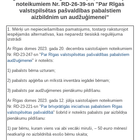
noteikumiem Nr. RD-26-39-sn "Par Rīgas
valstspilsētas pašvaldības pabalstiem
aizbildnim un audžuģimenei"
1. Mērķi un nepieciešamības pamatojums, tostarp raksturojot
iespējamās alternatīvas, kas neparedz tiesiskā regulējuma
izstrādi
Ar Rīgas domes 2023. gada 20. decembra saistošajiem noteikumiem
Nr. RD-23-247-sn "
Par Rīgas valstspilsētas pašvaldības pabalstiem
audžuģimenei
" ir noteikts:
1) pabalsts bērna uzturam;
2) pabalsts apģērba un mīkstā inventāra iegādei bērnam;
3) pabalsts par audžuģimenes pienākumu pildīšanu.
Ar Rīgas domes 2023. gada 12. jūlija saistošajiem noteikumiem
Nr. RD-23-221-sn "
Par brīvprātīgās iniciatīvas pabalstiem Rīgas
valstspilsētas pašvaldībā
" šobrīd ir noteikts pabalsts par aizbildņa
pienākumu pildīšanu:
euro
1) par bērnu, kuram viens vai abi vecāki miruši, – 50
mēnesī
neatkarīgi no aizbildnībā esošo bērnu skaita;