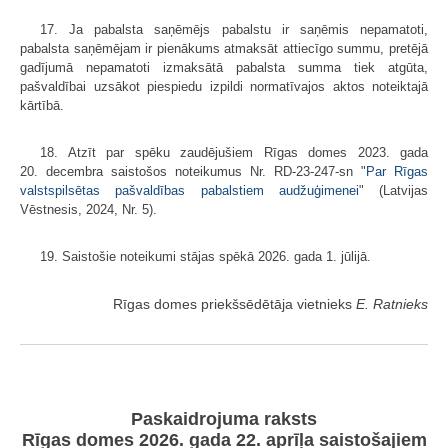
17. Ja pabalsta saņēmējs pabalstu ir saņēmis nepamatoti,
pabalsta saņēmējam ir pienākums atmaksāt attiecīgo summu, pretējā
gadījumā nepamatoti izmaksātā pabalsta summa tiek atgūta,
pašvaldībai uzsākot piespiedu izpildi normatīvajos aktos noteiktajā
kārtībā.
18. Atzīt par spēku zaudējušiem Rīgas domes 2023. gada
20. decembra saistošos noteikumus Nr. RD-23-247-sn "
Par Rīgas
valstspilsētas pašvaldības pabalstiem audžuģimenei
" (Latvijas
Vēstnesis, 2024, Nr. 5).
19. Saistošie noteikumi stājas spēkā 2026. gada 1. jūlijā.
Rīgas domes priekšsēdētāja vietnieks
E. Ratnieks
Paskaidrojuma raksts
Rīgas domes 2026. gada 22. aprīļa saistošajiem