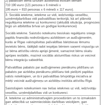
2) pabalstam bērna uzturam aizbildnībā esošam bērnam
euro
710 190
(121 persona x 6 mēneši x
euro
euro
195
+ 810 personas x 6 mēneši x 117
).
3. Sociālā ietekme, ietekme uz vidi, iedzīvotāju veselību,
uzņēmējdarbības vidi pašvaldības teritorijā, kā arī plānotā
regulējuma ietekme uz konkurenci (aktuālā situācija, prognozes
tirgū un atbilstība brīvai un godīgai konkurencei)
Sociālā ietekme. Saistošo noteikumu tiesiskais regulējums sniegs
papildu finansiālu nodrošinājumu aizbildņiem un audžuģimenēm,
kurās ar Rīgas valstspilsētas pašvaldības bāriņtiesas lēmumu
ievietots bērns, tādējādi radot iespējas bērniem saņemt vispusīgu un
uz bērna attīstību vērstu aprūpi ģimenē, samazinot bērnu skaitu
aprūpes iestādēs, mazinot sociālās atstumtības riskus un veicinot
bērnu integrāciju sabiedrībā.
Pašvaldības pabalsts par audžuģimenes pienākumu pildīšanu un
pabalsts par aizbildņa pienākumu pildīšanu tiek piešķirti papildus
valsts noteiktajiem, un tā ir pašvaldības brīvprātīga iniciatīva ar
mērķi veicināt audžuģimeņu un aizbildņu institūta attīstību Rīgā.
Saistošajiem noteikumiem nav tiešas ietekmes uz vidi, iedzīvotāju
veselību, uzņēmējdarbības vidi un konkurenci.
4. Ietekme uz administratīvajām procedūrām un to izmaksām
gan attiecībā uz saimnieciskās darbības veicējiem, gan