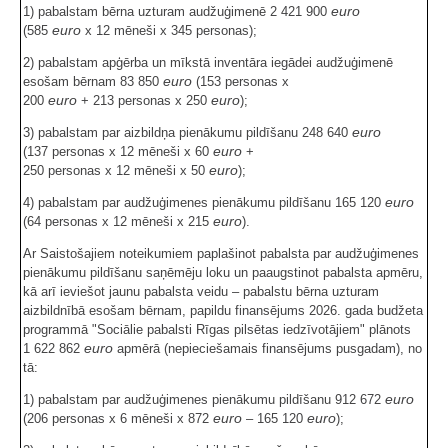
euro
1) pabalstam bērna uzturam audžuģimenē 2 421 900
euro
(585
x 12 mēneši x 345 personas);
2) pabalstam apģērba un mīkstā inventāra iegādei audžuģimenē
euro
esošam bērnam 83 850
(153 personas x
euro
euro
200
+ 213 personas x 250
);
euro
3) pabalstam par aizbildņa pienākumu pildīšanu 248 640
euro
(137 personas x 12 mēneši x 60
+
euro
250 personas x 12 mēneši x 50
);
euro
4) pabalstam par audžuģimenes pienākumu pildīšanu 165 120
euro
(64 personas x 12 mēneši x 215
).
Ar Saistošajiem noteikumiem paplašinot pabalsta par audžuģimenes
pienākumu pildīšanu saņēmēju loku un paaugstinot pabalsta apmēru,
kā arī ieviešot jaunu pabalsta veidu – pabalstu bērna uzturam
aizbildnībā esošam bērnam, papildu finansējums 2026. gada budžeta
programmā "Sociālie pabalsti Rīgas pilsētas iedzīvotājiem" plānots
euro
1 622 862
apmērā (nepieciešamais finansējums pusgadam), no
tā:
euro
1) pabalstam par audžuģimenes pienākumu pildīšanu 912 672
euro
euro
(206 personas x 6 mēneši x 872
– 165 120
);