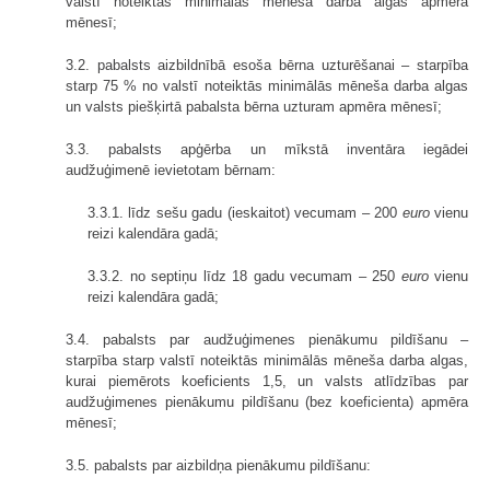
valstī noteiktās minimālās mēneša darba algas apmēra
mēnesī;
3.2. pabalsts aizbildnībā esoša bērna uzturēšanai – starpība
starp 75 % no valstī noteiktās minimālās mēneša darba algas
un valsts piešķirtā pabalsta bērna uzturam apmēra mēnesī;
3.3. pabalsts apģērba un mīkstā inventāra iegādei
audžuģimenē ievietotam bērnam:
3.3.1. līdz sešu gadu (ieskaitot) vecumam – 200
euro
vienu
reizi kalendāra gadā;
3.3.2. no septiņu līdz 18 gadu vecumam – 250
euro
vienu
reizi kalendāra gadā;
3.4. pabalsts par audžuģimenes pienākumu pildīšanu –
starpība starp valstī noteiktās minimālās mēneša darba algas,
kurai piemērots koeficients 1,5, un valsts atlīdzības par
audžuģimenes pienākumu pildīšanu (bez koeficienta) apmēra
mēnesī;
3.5. pabalsts par aizbildņa pienākumu pildīšanu: