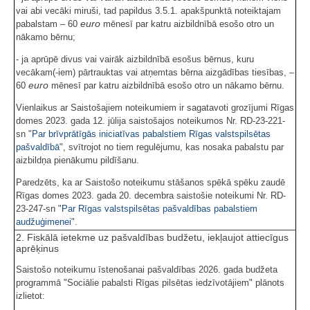
vai abi vecāki miruši, tad papildus 3.5.1. apakšpunktā noteiktajam
euro
pabalstam – 60
mēnesī par katru aizbildnībā esošo otro un
nākamo bērnu;
- ja aprūpē divus vai vairāk aizbildnībā esošus bērnus, kuru
vecākam(-iem) pārtrauktas vai atņemtas bērna aizgādības tiesības, –
euro
60
mēnesī par katru aizbildnībā esošo otro un nākamo bērnu.
Vienlaikus ar Saistošajiem noteikumiem ir sagatavoti grozījumi Rīgas
domes 2023. gada 12. jūlija saistošajos noteikumos Nr. RD-23-221-
sn "
Par brīvprātīgās iniciatīvas pabalstiem Rīgas valstspilsētas
pašvaldībā
", svītrojot no tiem regulējumu, kas nosaka pabalstu par
aizbildņa pienākumu pildīšanu.
Paredzēts, ka ar Saistošo noteikumu stāšanos spēkā spēku zaudē
Rīgas domes 2023. gada 20. decembra saistošie noteikumi Nr. RD-
23-247-sn "
Par Rīgas valstspilsētas pašvaldības pabalstiem
audžuģimenei
".
2. Fiskālā ietekme uz pašvaldības budžetu, iekļaujot attiecīgus
aprēķinus
Saistošo noteikumu īstenošanai pašvaldības 2026. gada budžeta
programmā "Sociālie pabalsti Rīgas pilsētas iedzīvotājiem" plānots
izlietot: