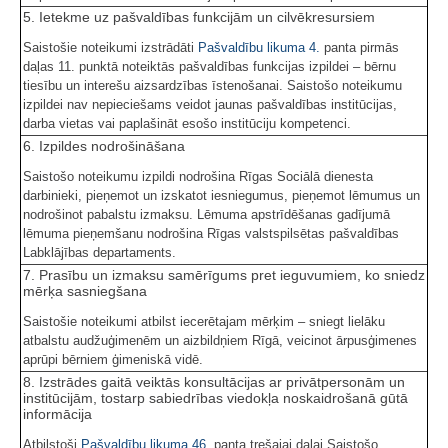
5. Ietekme uz pašvaldības funkcijām un cilvēkresursiem
Saistošie noteikumi izstrādāti
Pašvaldību likuma
4.
panta pirmās
daļas 11. punktā noteiktās pašvaldības funkcijas izpildei – bērnu
tiesību un interešu aizsardzības īstenošanai. Saistošo noteikumu
izpildei nav nepieciešams veidot jaunas pašvaldības institūcijas,
darba vietas vai paplašināt esošo institūciju kompetenci.
6. Izpildes nodrošināšana
Saistošo noteikumu izpildi nodrošina Rīgas Sociālā dienesta
darbinieki, pieņemot un izskatot iesniegumus, pieņemot lēmumus un
nodrošinot pabalstu izmaksu. Lēmuma apstrīdēšanas gadījumā
lēmuma pieņemšanu nodrošina Rīgas valstspilsētas pašvaldības
Labklājības departaments.
7. Prasību un izmaksu samērīgums pret ieguvumiem, ko sniedz
mērķa sasniegšana
Saistošie noteikumi atbilst iecerētajam mērķim – sniegt lielāku
atbalstu audžuģimenēm un aizbildņiem Rīgā, veicinot ārpusģimenes
aprūpi bērniem ģimeniskā vidē.
8. Izstrādes gaitā veiktās konsultācijas ar privātpersonām un
institūcijām, tostarp sabiedrības viedokļa noskaidrošanā gūtā
informācija
Atbilstoši
Pašvaldību likuma
46.
panta trešajai daļai Saistošo