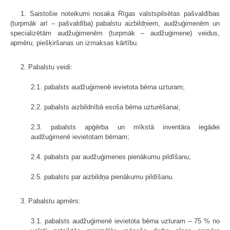
1. Saistošie noteikumi nosaka Rīgas valstspilsētas pašvaldības
(turpmāk arī – pašvaldība) pabalstu aizbildņiem, audžuģimenēm un
specializētām audžuģimenēm (turpmāk – audžuģimene) veidus,
apmēru, piešķiršanas un izmaksas kārtību.
2. Pabalstu veidi:
2.1. pabalsts audžuģimenē ievietota bērna uzturam;
2.2. pabalsts aizbildnībā esoša bērna uzturēšanai;
2.3. pabalsts apģērba un mīkstā inventāra iegādei
audžuģimenē ievietotam bērnam;
2.4. pabalsts par audžuģimenes pienākumu pildīšanu;
2.5. pabalsts par aizbildņa pienākumu pildīšanu.
3. Pabalstu apmērs:
3.1. pabalsts audžuģimenē ievietota bērna uzturam – 75 % no