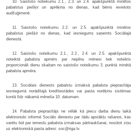
10. Saistošo noteikumu 2.1., 2.3. un 2.4. apakšpunktā minētos
pabalstus piešķir un aprēķina no dienas, kad bērns ievietots
audžuģimenē.
11. Saistošo noteikumu 2.2. un 2.5. apakšpunktā minētos
pabalstus piešķir no dienas, kad iesniegums saņemts Sociālajā
dienestā.
12. Saistošo noteikumu 2.1., 2.2., 2.4. un 2.5. apakšpunktā
noteiktā pabalsta apmērs par nepilnu mēnesi tiek noteikts
proporcionāli dienu skaitam no saistošo noteikumu 3. punktā minētā
pabalsta apmēra.
13. Sociālais dienests pabalstu izmaksā pabalsta pieprasītāja
iesniegumā norādītajā kredītiestādes vai pasta norēķinu sistēmas
kontā līdz nākamā mēneša 10. datumam.
14. Pabalsta pieprasītājs ne vēlāk kā piecu darba dienu laikā
elektroniski informē Sociālo dienestu par tādu apstākļu rašanos, kas
varētu būt par iemeslu pabalsta izmaksas pārtraukšanai, nosūtot ziņu
uz elektroniskā pasta adresi: soc@riga.lv.