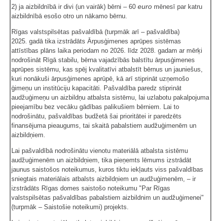
euro
2) ja aizbildnībā ir divi (un vairāk) bērni – 60
mēnesī par katru
aizbildnībā esošo otro un nākamo bērnu.
Rīgas valstspilsētas pašvaldībā (turpmāk arī – pašvaldība)
2025. gadā tika izstrādāts Ārpusģimenes aprūpes sistēmas
attīstības plāns laika periodam no 2026. līdz 2028. gadam ar mērķi
nodrošināt Rīgā stabilu, bērna vajadzībās balstītu ārpusģimenes
aprūpes sistēmu, kas spēj kvalitatīvi atbalstīt bērnus un jauniešus,
kuri nonākuši ārpusģimenes aprūpē, kā arī stiprināt uzņemošo
ģimeņu un institūciju kapacitāti. Pašvaldība paredz stiprināt
audžuģimeņu un aizbildņu atbalsta sistēmu, lai uzlabotu pakalpojuma
pieejamību bez vecāku gādības palikušiem bērniem. Lai to
nodrošinātu, pašvaldības budžetā šai prioritātei ir paredzēts
finansējuma pieaugums, tai skaitā pabalstiem audžuģimenēm un
aizbildņiem.
Lai pašvaldībā nodrošinātu vienotu materiālā atbalsta sistēmu
audžuģimenēm un aizbildņiem, tika pieņemts lēmums izstrādāt
jaunus saistošos noteikumus, kuros tiktu iekļauts viss pašvaldības
sniegtais materiālais atbalsts aizbildņiem un audžuģimenēm, – ir
izstrādāts Rīgas domes saistošo noteikumu "Par Rīgas
valstspilsētas pašvaldības pabalstiem aizbildnim un audžuģimenei"
(turpmāk – Saistošie noteikumi) projekts.