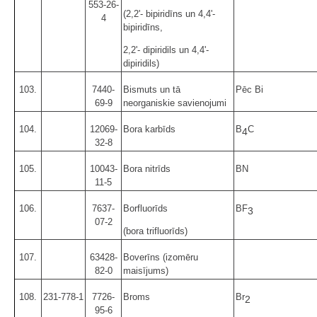
553-26-
(2,2'- bipiridīns un 4,4'-
4
bipiridīns,
2,2'- dipiridils un 4,4'-
dipiridils)
103.
7440-
Bismuts un tā
Pēc Bi
69-9
neorganiskie savienojumi
104.
12069-
Bora karbīds
B
C
4
32-8
105.
10043-
Bora nitrīds
BN
11-5
106.
7637-
Borfluorīds
BF
3
07-2
(bora trifluorīds)
107.
63428-
Boverīns (izomēru
82-0
maisījums)
108.
231-778-1
7726-
Broms
Br
2
95-6