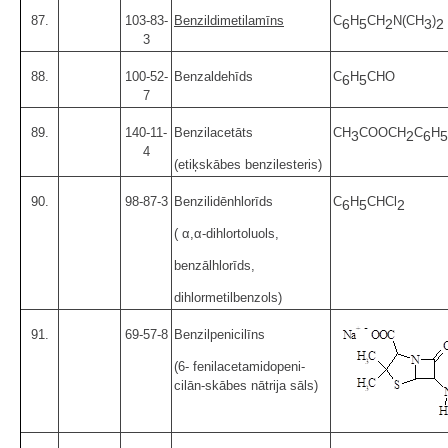
87.
103-83-
Benzildimetilamīns
C
H
CH
N(CH
)
6
5
2
3
2
3
88.
100-52-
Benzaldehīds
C
H
CHO
6
5
7
89.
140-11-
Benzilacetāts
CH
COOCH
C
H
3
2
6
5
4
(etiķskābes benzilesteris)
90.
98-87-3
Benzilidēnhlorīds
C
H
CHCl
6
5
2
( α,α-dihlortoluols,
benzālhlorīds,
dihlormetilbenzols)
91.
69-57-8
Benzilpenicilīns
(6- fenilacetamidopeni-
cilān-skābes nātrija sāls)