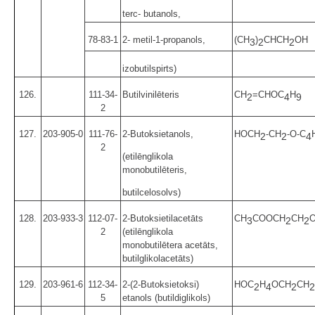
terc- butanols,
78-83-1
2- metil-1-propanols,
(CH
)
CHCH
OH
3
2
2
izobutilspirts)
126.
111-34-
Butilvinilēteris
CH
=CHOC
H
2
4
9
2
127.
203-905-0
111-76-
2-Butoksietanols,
HOCH
-CH
-O-C
2
2
4
2
(etilēnglikola
monobutilēteris,
butilcelosolvs)
128.
203-933-3
112-07-
2-Butoksietilacetāts
CH
COOCH
CH
O
3
2
2
2
(etilēnglikola
monobutilētera acetāts,
butilglikolacetāts)
129.
203-961-6
112-34-
2-(2-Butoksietoksi)
HOC
H
OCH
CH
2
4
2
2
5
etanols (butildiglikols)