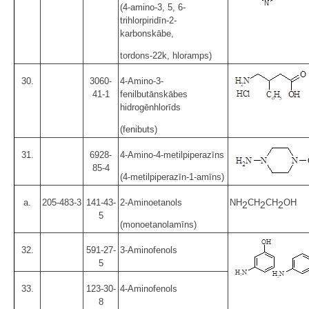
(4-amino-3, 5, 6-
trihlorpiridīn-2-
karbonskābe,
tordons-22k, hloramps)
30.
3060-
4-Amino-3-
41-1
fenilbutānskābes
hidrogēnhlorīds
(fenibuts)
31.
6928-
4-Amino-4-metilpiperazīns
85-4
(4-metilpiperazīn-1-amīns)
a.
205-483-3
141-43-
2-Aminoetanols
NH
CH
CH
OH
2
2
2
5
(monoetanolamīns)
32.
591-27-
3-Aminofenols
5
33.
123-30-
4-Aminofenols
8