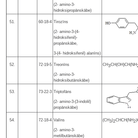
(2- amino-3-
hidroksipropānskābe)
51.
60-18-4
Tirozīns
(2- amino-3-(4-
hidroksifenil)-
propānskābe,
3-(4- hidroksifenil) alanīns)
52.
72-19-5
Treonīns
CH
CH(OH)CH(NH
3
(2- amino-3-
hidroksibutānskābe)
53.
73-22-3
Triptofāns
(2- amino-3-(3-indolil)
propānskābe)
54.
72-18-4
Valīns
(CH
)
CHCH(NH
3
2
2
(2- amino-3-
metilbutānskābe)