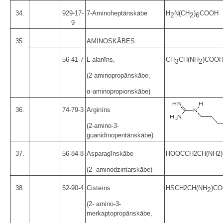
34.
929-17-
7-Aminoheptānskābe
H
N(CH
)
COOH
2
2
6
9
35.
AMINOSKĀBES
56-41-7
L-alanīns,
CH
CH(NH
)COO
3
2
(2-aminopropānskābe,
α-aminopropionskābe)
36.
74-79-3
Arginīns
(2-amino-3-
guanidīnopentānskābe)
37.
56-84-8
Asparagīnskābe
HOOCCH2CH(NH2
(2- aminodzintarskābe)
38.
52-90-4
Cisteīns
HSCH2CH(NH
)C
2
(2- amino-3-
merkaptopropānskābe,