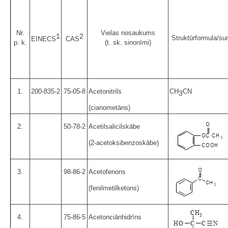
Nr.
Vielas nosaukums
1
2
Struktūrformula/s
EINECS
CAS
p. k.
(t. sk. sinonīmi)
1.
200-835-2
75-05-8
Acetonitrils
CH
CN
3
(cianometāns)
2.
50-78-2
Acetilsalicilskābe
(2-acetoksibenzoskābe)
3.
98-86-2
Acetofenons
(fenilmetilketons)
4.
75-86-5
Acetonciānhidrīns