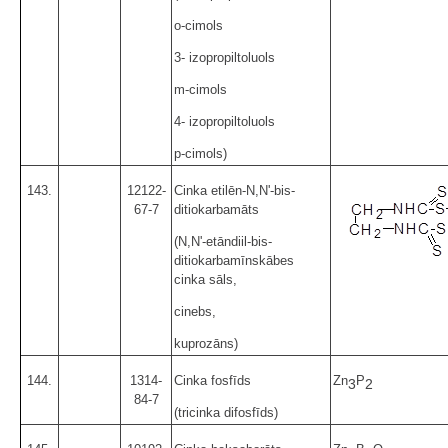
o-cimols
3- izopropiltoluols
m-cimols
4- izopropiltoluols
p-cimols)
143.
12122-
Cinka etilēn-N,N'-bis-
67-7
ditiokarbamāts
(N,N'-etāndiil-bis-
ditiokarbamīnskābes
cinka sāls,
cinebs,
kuprozāns)
144.
1314-
Cinka fosfīds
Zn
P
3
2
84-7
(tricinka difosfīds)