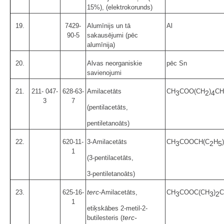
15%), (elektrokorunds)
19.
7429-
Alumīnijs un tā
Al
90-5
sakausējumi (pēc
alumīnija)
20.
Alvas neorganiskie
pēc Sn
savienojumi
21.
211- 047-
628-63-
Amilacetāts
CH
COO(CH
)
CH
3
2
4
3
7
(pentilacetāts,
pentiletanoāts)
22.
620-11-
3-Amilacetāts
CH
COOCH(C
H
)
3
2
5
1
(3-pentilacetāts,
3-pentiletanoāts)
terc
23.
625-16-
-Amilacetāts,
CH
COOC(CH
)
C
3
3
2
1
etiķskābes 2-metil-2-
terc-
butilesteris (