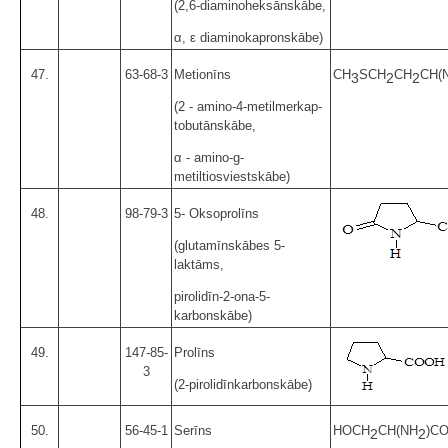
(2,6-diaminoheksānskābe,
α, ε diaminokapronskābe)
47.
63-68-3
Metionīns
CH
SCH
CH
CH(
3
2
2
(2 - amino-4-metilmerkap-
tobutānskābe,
α - amino-g-
metiltiosviestskābe)
48.
98-79-3
5- Oksoprolīns
(glutamīnskābes 5-
laktāms,
pirolidīn-2-ona-5-
karbonskābe)
49.
147-85-
Prolīns
3
(2-pirolidīnkarbonskābe)
50.
56-45-1
Serīns
HOCH
CH(NH
)C
2
2