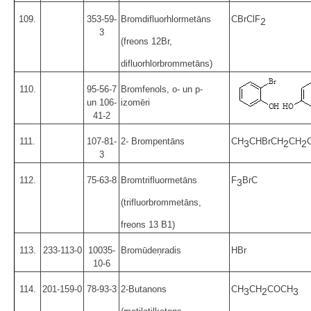
109.
353-59-
Bromdifluorhlormetāns
CBrClF
2
3
(freons 12Br,
difluorhlorbrommetāns)
110.
95-56-7
Bromfenols, o- un p-
un 106-
izomēri
41-2
111.
107-81-
2- Brompentāns
CH
CHBrCH
CH
3
2
2
3
112.
75-63-8
Bromtrifluormetāns
F
BrC
3
(trifluorbrommetāns,
freons 13 B1)
113.
233-113-0
10035-
Bromūdeņradis
HBr
10-6
114.
201-159-0
78-93-3
2-Butanons
CH
CH
COCH
3
2
3