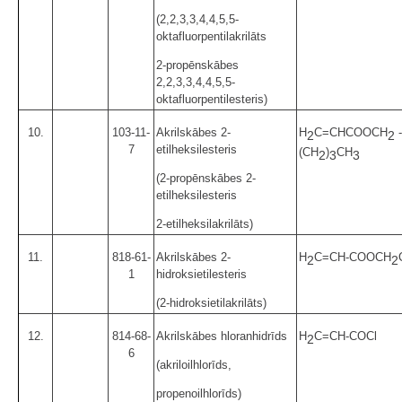
(2,2,3,3,4,4,5,5-
oktafluorpentilakrilāts
2-propēnskābes
2,2,3,3,4,4,5,5-
oktafluorpentilesteris)
10.
103-11-
Akrilskābes 2-
H
C=CHCOOCH
-
2
2
7
etilheksilesteris
(CH
)
CH
2
3
3
(2-propēnskābes 2-
etilheksilesteris
2-etilheksilakrilāts)
11.
818-61-
Akrilskābes 2-
H
C=CH-COOCH
2
2
1
hidroksietilesteris
(2-hidroksietilakrilāts)
12.
814-68-
Akrilskābes hloranhidrīds
H
C=CH-COCl
2
6
(akriloilhlorīds,
propenoilhlorīds)