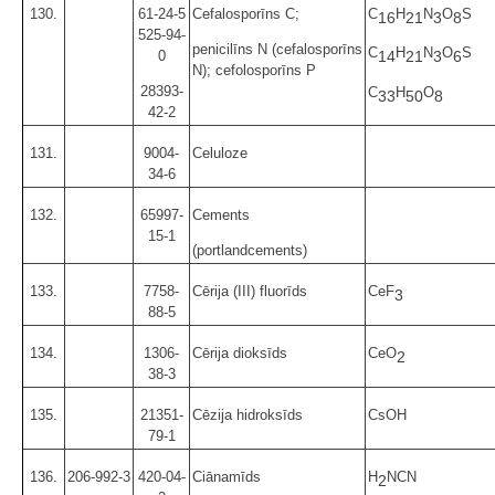
130.
61-24-5
Cefalosporīns C;
C
H
N
O
S
16
21
3
8
525-94-
penicilīns N (cefalosporīns
C
H
N
O
S
0
14
21
3
6
N); cefolosporīns P
28393-
C
H
O
33
50
8
42-2
131.
9004-
Celuloze
34-6
132.
65997-
Cements
15-1
(portlandcements)
133.
7758-
Cērija (III) fluorīds
CeF
3
88-5
134.
1306-
Cērija dioksīds
CeO
2
38-3
135.
21351-
Cēzija hidroksīds
CsOH
79-1
136.
206-992-3
420-04-
Ciānamīds
H
NCN
2