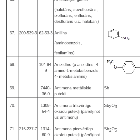
(halotāns, sevofluorāns,
izoflurāns, enflurāns,
desflurāns u.c. halokāni)
67.
200-539-3
62-53-3
Anilīns
(aminobenzols,
fenilamīns)
68.
104-94-
Anizidīns (p-anizidīns, 4-
9
amino-1-metoksibenzols,
4- metoksianilīns)
69.
7440-
Antimona metāliskie
Sb
36-0
putekļi
70.
1309-
Antimona trīsvērtīgo
Sb
O
2
3
64-4
oksīdu putekļi (pārrēķinot
uz antimonu)
71.
215-237-7
1314-
Antimona piecvērtīgo
Sb
O
2
5
60-9
oksīdu putekļi (pārrēķinot