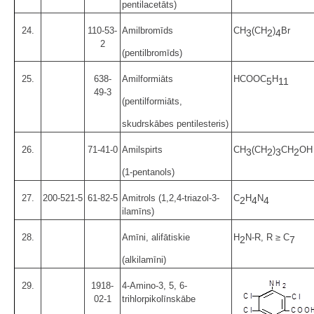
pentilacetāts)
24.
110-53-
Amilbromīds
CH
(CH
)
Br
3
2
4
2
(pentilbromīds)
25.
638-
Amilformiāts
HCOOC
H
5
11
49-3
(pentilformiāts,
skudrskābes pentilesteris)
26.
71-41-0
Amilspirts
CH
(CH
)
CH
OH
3
2
3
2
(1-pentanols)
27.
200-521-5
61-82-5
Amitrols (1,2,4-triazol-3-
C
H
N
2
4
4
ilamīns)
28.
Amīni, alifātiskie
H
N-R, R ≥ C
2
7
(alkilamīni)
29.
1918-
4-Amino-3, 5, 6-
02-1
trihlorpikolīnskābe