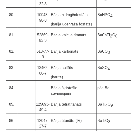
32-8
80.
10048-
Bārija hidrogēnfosfāts
BaHPO
4
98-3
(bārija ūdeņraža fosfāts)
81.
52869-
Bārija kalcija titanāts
BaCaTi
O
2
6
93-9
82.
513-77-
Bārija karbonāts
BaCO
3
9
83.
13462-
Bārija sulfāts
BaSO
4
86-7
(barīts)
84.
Bārija šķīstošie
pēc Ba
savienojumi
85.
125693-
Bārija tetratitanāts
BaTi
O
4
9
49-4
86.
12047-
Bārija titanāts (IV)
BaTiO
3
27-7