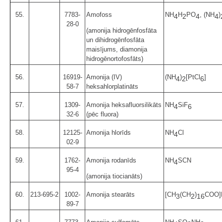
55.
7783-
Amofoss
NH
H
PO
, (NH
)
4
2
4
4
28-0
(amonija hidrogēnfosfāta
un dihidrogēnfosfāta
maisījums, diamonija
hidrogēnortofosfāts)
56.
16919-
Amonija (IV)
(NH
)
[PtCl
]
4
2
6
58-7
heksahlorplatināts
57.
1309-
Amonija heksafluorsilikāts
NH
SiF
4
6
32-6
(pēc fluora)
58.
12125-
Amonija hlorīds
NH
Cl
4
02-9
59.
1762-
Amonija rodanīds
NH
SCN
4
95-4
(amonija tiocianāts)
60.
213-695-2
1002-
Amonija stearāts
[CH
(CH
)
COO]
3
2
16
89-7