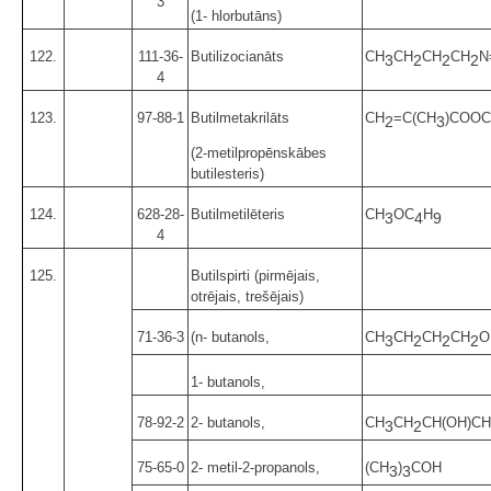
3
(1- hlorbutāns)
122.
111-36-
Butilizocianāts
CH
CH
CH
CH
N
3
2
2
2
4
123.
97-88-1
Butilmetakrilāts
CH
=C(CH
)COOC
2
3
(2-metilpropēnskābes
butilesteris)
124.
628-28-
Butilmetilēteris
CH
OC
H
3
4
9
4
125.
Butilspirti (pirmējais,
otrējais, trešējais)
71-36-3
(n- butanols,
CH
CH
CH
CH
O
3
2
2
2
1- butanols,
78-92-2
2- butanols,
CH
CH
CH(OH)CH
3
2
75-65-0
2- metil-2-propanols,
(CH
)
COH
3
3