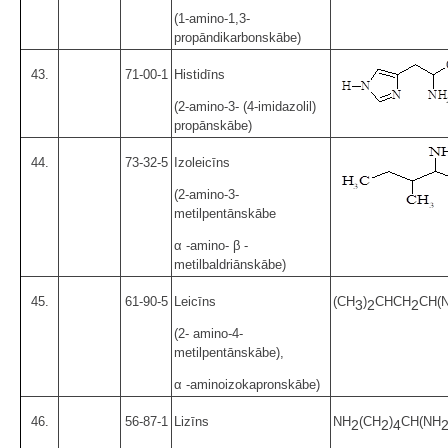
(1-amino-1,3-
propāndikarbonskābe)
43.
71-00-1
Histidīns
(2-amino-3- (4-imidazolil)
propānskābe)
44.
73-32-5
Izoleicīns
(2-amino-3-
metilpentānskābe
α -amino- β -
metilbaldriānskābe)
45.
61-90-5
Leicīns
(CH
)
CHCH
CH(
3
2
2
(2- amino-4-
metilpentānskābe),
α -aminoizokapronskābe)
46.
56-87-1
Lizīns
NH
(CH
)
CH(NH
2
2
4