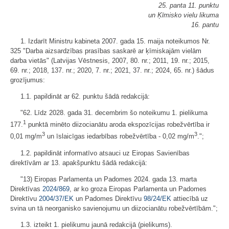
25. panta 11. punktu
un Ķīmisko vielu likuma
16. pantu
1. Izdarīt Ministru kabineta 2007. gada 15. maija noteikumos Nr.
325 "Darba aizsardzības prasības saskarē ar ķīmiskajām vielām
darba vietās" (Latvijas Vēstnesis, 2007, 80. nr.; 2011, 19. nr.; 2015,
69. nr.; 2018, 137. nr.; 2020, 7. nr.; 2021, 37. nr.; 2024, 65. nr.) šādus
grozījumus:
1.1. papildināt ar 62. punktu šādā redakcijā:
"62. Līdz 2028. gada 31. decembrim šo noteikumu 1. pielikuma
1
177.
punktā minēto diizocianātu aroda ekspozīcijas robežvērtība ir
3
3
0,01 mg/m
un īslaicīgas iedarbības robežvērtība - 0,02 mg/m
.";
1.2. papildināt informatīvo atsauci uz Eiropas Savienības
direktīvām ar 13. apakšpunktu šādā redakcijā:
"13) Eiropas Parlamenta un Padomes 2024. gada 13. marta
Direktīvas
2024/869
, ar ko groza Eiropas Parlamenta un Padomes
Direktīvu
2004/37/EK
un Padomes Direktīvu
98/24/EK
attiecībā uz
svina un tā neorganisko savienojumu un diizocianātu robežvērtībām.";
1.3. izteikt 1. pielikumu jaunā redakcijā (pielikums).