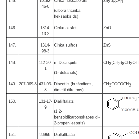
145.
10192-
Cinka heksaborāts
Zn
B
O
2
6
11
46-8
(dibora tricinka
heksaoksīds)
146.
1314-
Cinka oksīds
ZnO
13-2
147.
1314-
Cinka sulfīds
ZnS
98-3
148.
112-30-
n- Decilspirts
CH
(CH
)
CH
OH
3
2
8
2
1
(1- dekanols)
149.
207-069-8
431-03-
Diacetils (butāndions,
CH
COCOCH
3
3
8
dimetil diketons)
150.
131-17-
Dialilftalāts
9
(1,2-
benzoldikarbonskābes di-
2-propēnilesteris)
151.
83968-
Dialkilftalāti