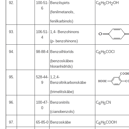
92.
100-51-
Benzilspirts
C
H
CH
OH
6
5
2
6
(fenilmetanols,
fenilkarbinols)
93.
106-51-
1,4- Benzohinons
4
(p- benzohinons)
94.
98-88-4
Benzoilhlorīds
C
H
COCl
6
5
(benzoskābes
hloranhidrīds)
95.
528-44-
1,2,4-
9
Benzoltrikarbonskābe
(trimelitskābe)
96.
100-47-
Benzonitrils
C
H
CN
6
5
0
(cianobenzols)
97.
65-85-0
Benzoskābe
C
H
COOH
6
5