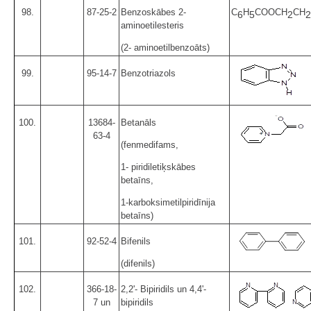
98.
87-25-2
Benzoskābes 2-
C
H
COOCH
CH
6
5
2
2
aminoetilesteris
(2- aminoetilbenzoāts)
99.
95-14-7
Benzotriazols
100.
13684-
Betanāls
63-4
(fenmedifams,
1- piridiletiķskābes
betaīns,
1-karboksimetilpiridīnija
betaīns)
101.
92-52-4
Bifenils
(difenils)
102.
366-18-
2,2'- Bipiridils un 4,4'-
7 un
bipiridils