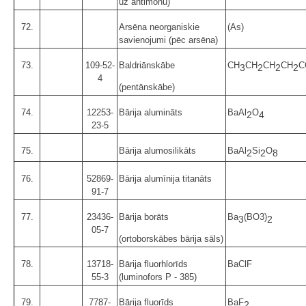
uz antimonu)
72.
Arsēna neorganiskie
(As)
savienojumi (pēc arsēna)
73.
109-52-
Baldriānskābe
CH
CH
CH
CH
C
3
2
2
2
4
(pentānskābe)
74.
12253-
Bārija alumināts
BaAl
O
2
4
23-5
75.
Bārija alumosilikāts
BaAl
Si
O
2
2
8
76.
52869-
Bārija alumīnija titanāts
91-7
77.
23436-
Bārija borāts
Ba
(BO3)
3
2
05-7
(ortoborskābes bārija sāls)
78.
13718-
Bārija fluorhlorīds
BaClF
55-3
(luminofors P - 385)
79.
7787-
Bārija fluorīds
BaF
2