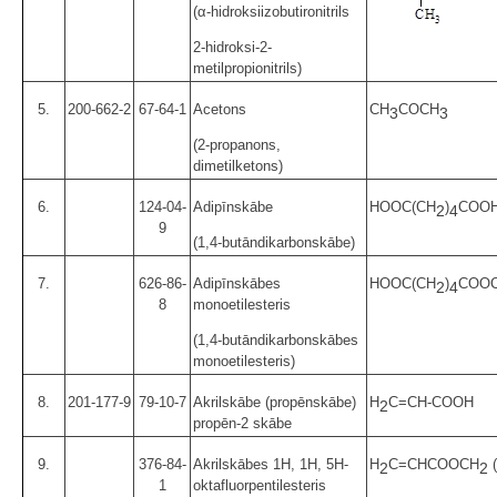
(α-hidroksiizobutironitrils
2-hidroksi-2-
metilpropionitrils)
5.
200-662-2
67-64-1
Acetons
CH
COCH
3
3
(2-propanons,
dimetilketons)
6.
124-04-
Adipīnskābe
HOOC(CH
)
COO
2
4
9
(1,4-butāndikarbonskābe)
7.
626-86-
Adipīnskābes
HOOC(CH
)
COO
2
4
8
monoetilesteris
(1,4-butāndikarbonskābes
monoetilesteris)
8.
201-177-9
79-10-7
Akrilskābe (propēnskābe)
H
C=CH-COOH
2
propēn-2 skābe
9.
376-84-
Akrilskābes 1H, 1H, 5H-
H
C=CHCOOCH
2
2
1
oktafluorpentilesteris