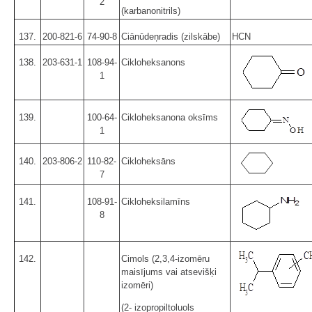
2
(karbanonitrils)
137.
200-821-6
74-90-8
Ciānūdeņradis (zilskābe)
HCN
138.
203-631-1
108-94-
Cikloheksanons
1
139.
100-64-
Cikloheksanona oksīms
1
140.
203-806-2
110-82-
Cikloheksāns
7
141.
108-91-
Cikloheksilamīns
8
142.
Cimols (2,3,4-izomēru
maisījums vai atsevišķi
izomēri)
(2- izopropiltoluols