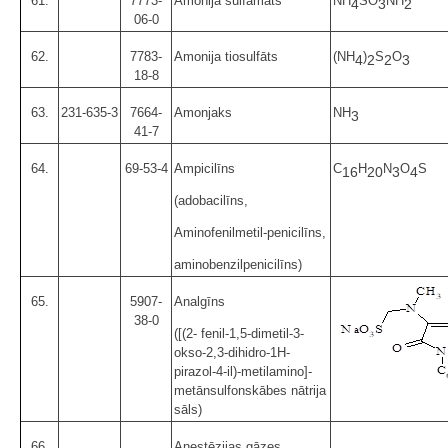
61.
7773-
Amonija sulfamāts
NH
SO
NH
4
3
2
06-0
62.
7783-
Amonija tiosulfāts
(NH
)
S
O
4
2
2
3
18-8
63.
231-635-3
7664-
Amonjaks
NH
3
41-7
64.
69-53-4
Ampicilīns
C
H
N
O
S
16
20
3
4
(adobacilīns,
Aminofenilmetil-penicilīns,
aminobenzilpenicilīns)
65.
5907-
Analgīns
38-0
([(2- fenil-1,5-dimetil-3-
okso-2,3-dihidro-1H-
pirazol-4-il)-metilamino]-
metānsulfonskābes nātrija
sāls)
66.
Anestēzijas gāzes