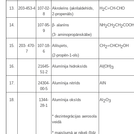
13.
203-453-4
107-02-
Akroleīns (akrilaldehīds,
H
C=CH-CHO
2
8
2-propenāls)
14.
107-95-
β- alanīns
NH
CH
CH
COO
2
2
2
9
(3- aminopropānskābe)
15.
203- 470-
107-18-
Alilspirts,
CH
=CHCH
OH
2
2
7
6
(2-propēn-1-ols)
16.
21645-
Alumīnija hidroksīds
Al(OH)
3
51-2
17.
24304-
Alumīnija nitrīds
AlN
00-5
18.
1344-
Alumīnija oksīds
Al
O
2
3
28-1
* dezintegrācijas aerosola
veidā
* maisījumā ar niķeli (līdz