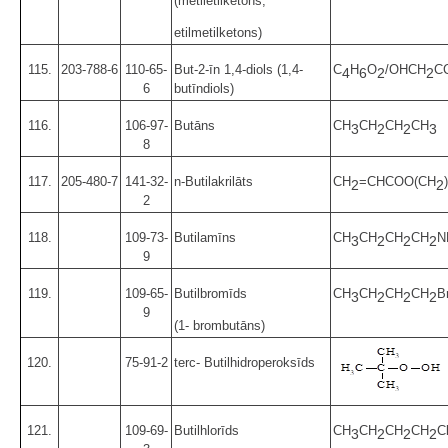
(metiletilketons,
etilmetilketons)
115.
203-788-6
110-65-
But-2-īn 1,4-diols (1,4-
C
H
O
/OHCH
C
4
6
2
2
6
butīndiols)
116.
106-97-
Butāns
CH
CH
CH
CH
3
2
2
3
8
117.
205-480-7
141-32-
n-Butilakrilāts
CH
=CHCOO(CH
)
2
2
2
118.
109-73-
Butilamīns
CH
CH
CH
CH
N
3
2
2
2
9
119.
109-65-
Butilbromīds
CH
CH
CH
CH
B
3
2
2
2
9
(1- brombutāns)
120.
75-91-2
terc- Butilhidroperoksīds
121.
109-69-
Butilhlorīds
CH
CH
CH
CH
C
3
2
2
2