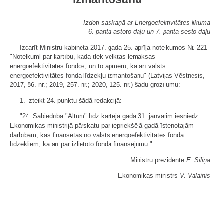
Izdoti saskaņā ar Energoefektivitātes likuma
6. panta astoto daļu un 7. panta sesto daļu
Izdarīt Ministru kabineta 2017. gada 25. aprīļa noteikumos Nr. 221
"Noteikumi par kārtību, kādā tiek veiktas iemaksas
energoefektivitātes fondos, un to apmēru, kā arī valsts
energoefektivitātes fonda līdzekļu izmantošanu" (Latvijas Vēstnesis,
2017, 86. nr.; 2019, 257. nr.; 2020, 125. nr.) šādu grozījumu:
1. Izteikt 24. punktu šādā redakcijā:
"24. Sabiedrība "Altum" līdz kārtējā gada 31. janvārim iesniedz
Ekonomikas ministrijā pārskatu par iepriekšējā gadā īstenotajām
darbībām, kas finansētas no valsts energoefektivitātes fonda
līdzekļiem, kā arī par izlietoto fonda finansējumu."
Ministru prezidente
E. Siliņa
Ekonomikas ministrs
V. Valainis