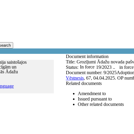
search
Document information
Title:
Grozījumi Ādažu novada pašva
ja saistošajos
ūcīgām un
In force
Status:
19/2023 ..
in force
jās Ādažu
Document number:
9/2025
Adoptio
Vēstnesis
, 67, 04.04.2025.
OP numb
Related documents
anguage
Amendment to
Issued pursuant to
Other related documents