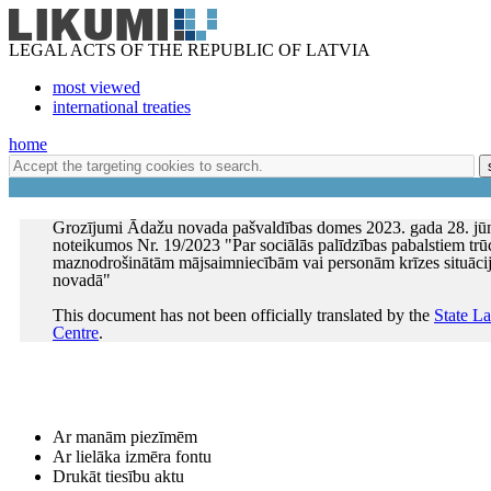
LEGAL ACTS OF THE REPUBLIC OF LATVIA
most viewed
international treaties
home
Grozījumi Ādažu novada pašvaldības domes 2023. gada 28. jūni
noteikumos Nr. 19/2023 "Par sociālās palīdzības pabalstiem tr
maznodrošinātām mājsaimniecībām vai personām krīzes situāci
novadā"
This document has not been officially translated by the
State L
Centre
.
Ar manām piezīmēm
Ar lielāka izmēra fontu
Drukāt tiesību aktu