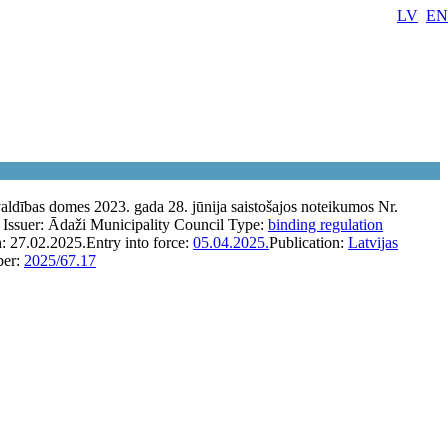
LV
EN
ldības domes 2023. gada 28. jūnija saistošajos noteikumos Nr.
Issuer:
Ādaži Municipality Council
Type:
binding regulation
n:
27.02.2025.
Entry into force:
05.04.2025.
Publication:
Latvijas
er:
2025/67.17