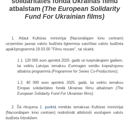
solidaritātes fondā Ukrainas filmu
atbalstam
(The European Solidarity
Fund For Ukrainian films)
1. Atļaut Kultūras ministrijai (Nacionālajam kino centram)
uzņemties jaunas valsts budžeta ilgtermiņa saistības valsts budžeta
apakšprogrammā 19.03.00 "Filmu nozare", tai skaitā:
1.1. 120 000
euro
apmērā 2025. gadā un turpmākajiem gadiem,
lai veiktu Latvijas iemaksu
Eurimages
seriālu kopražojumu
atbalsta programmā
(Programme for Series Co-Productions)
;
1.2. 40 000
euro
apmērā 2025. gadā, lai veiktu iemaksu
Eiropas solidaritātes fondā Ukrainas filmu atbalstam
(The
European Solidarity Fund For Ukrainian films)
.
2. Šā rīkojuma
1. punktā
minētās iemaksas Kultūras ministrijai
(Nacionālajam kino centram) nodrošināt atbilstoši esošajiem valsts
budžeta līdzekļiem.