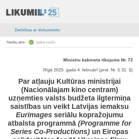
Darbības ar dokumentu
Tiesību akts:
spēkā esošs
Ministru kabineta rīkojums Nr. 72
Rīgā 2025. gada 4. februārī (prot. Nr. 5 31. §)
Par atļauju Kultūras ministrijai
(Nacionālajam kino centram)
uzņemties valsts budžeta ilgtermiņa
saistības un veikt Latvijas iemaksu
Eurimages
seriālu kopražojumu
atbalsta programmā
(Programme for
Series Co-Productions)
un Eiropas