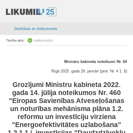
Darbības ar dokumentu
Tiesību akts:
spēkā esošs
Ministru kabineta noteikumi Nr. 60
Rīgā 2025. gada 28. janvārī (prot. Nr. 4 1. §)
Grozījumi Ministru kabineta 2022.
gada 14. jūlija noteikumos Nr. 460
"Eiropas Savienības Atveseļošanas
un noturības mehānisma plāna 1.2.
reformu un investīciju virziena
"Energoefektivitātes uzlabošana"
1.2.1.1.i. investīcijas "Daudzdzīvokļu