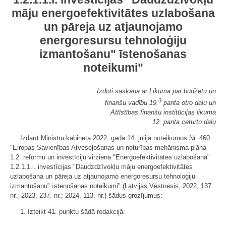
māju energoefektivitātes uzlabošana
un pāreja uz atjaunojamo
energoresursu tehnoloģiju
izmantošanu" īstenošanas
noteikumi"
Izdoti saskaņā ar Likuma par budžetu un
3
finanšu vadību 19.
panta otro daļu un
Attīstības finanšu institūcijas likuma
12. panta ceturto daļu
Izdarīt Ministru kabineta 2022. gada 14. jūlija noteikumos Nr. 460
"Eiropas Savienības Atveseļošanas un noturības mehānisma plāna
1.2. reformu un investīciju virziena "Energoefektivitātes uzlabošana"
1.2.1.1.i. investīcijas "Daudzdzīvokļu māju energoefektivitātes
uzlabošana un pāreja uz atjaunojamo energoresursu tehnoloģiju
izmantošanu" īstenošanas noteikumi" (Latvijas Vēstnesis, 2022, 137.
nr.; 2023, 237. nr.; 2024, 113. nr.) šādus grozījumus:
1. Izteikt 41. punktu šādā redakcijā: