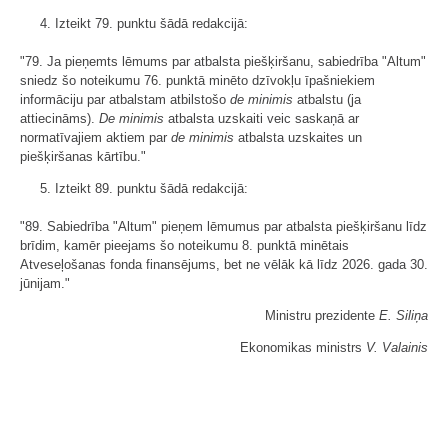
4. Izteikt 79. punktu šādā redakcijā:
"79. Ja pieņemts lēmums par atbalsta piešķiršanu, sabiedrība "Altum"
sniedz šo noteikumu 76. punktā minēto dzīvokļu īpašniekiem
informāciju par atbalstam atbilstošo
de minimis
atbalstu (ja
attiecināms).
De minimis
atbalsta uzskaiti veic saskaņā ar
normatīvajiem aktiem par
de minimis
atbalsta uzskaites un
piešķiršanas kārtību."
5. Izteikt 89. punktu šādā redakcijā:
"89. Sabiedrība "Altum" pieņem lēmumus par atbalsta piešķiršanu līdz
brīdim, kamēr pieejams šo noteikumu 8. punktā minētais
Atveseļošanas fonda finansējums, bet ne vēlāk kā līdz 2026. gada 30.
jūnijam."
Ministru prezidente
E. Siliņa
Ekonomikas ministrs
V. Valainis