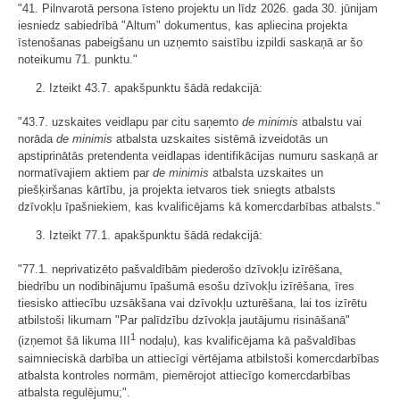
"41. Pilnvarotā persona īsteno projektu un līdz 2026. gada 30. jūnijam
iesniedz sabiedrībā "Altum" dokumentus, kas apliecina projekta
īstenošanas pabeigšanu un uzņemto saistību izpildi saskaņā ar šo
noteikumu 71. punktu."
2. Izteikt 43.7. apakšpunktu šādā redakcijā:
"43.7. uzskaites veidlapu par citu saņemto
de minimis
atbalstu vai
norāda
de minimis
atbalsta uzskaites sistēmā izveidotās un
apstiprinātās pretendenta veidlapas identifikācijas numuru saskaņā ar
normatīvajiem aktiem par
de minimis
atbalsta uzskaites un
piešķiršanas kārtību, ja projekta ietvaros tiek sniegts atbalsts
dzīvokļu īpašniekiem, kas kvalificējams kā komercdarbības atbalsts."
3. Izteikt 77.1. apakšpunktu šādā redakcijā:
"77.1. neprivatizēto pašvaldībām piederošo dzīvokļu izīrēšana,
biedrību un nodibinājumu īpašumā esošu dzīvokļu izīrēšana, īres
tiesisko attiecību uzsākšana vai dzīvokļu uzturēšana, lai tos izīrētu
atbilstoši likumam "Par palīdzību dzīvokļa jautājumu risināšanā"
1
(izņemot šā likuma III
nodaļu), kas kvalificējama kā pašvaldības
saimnieciskā darbība un attiecīgi vērtējama atbilstoši komercdarbības
atbalsta kontroles normām, piemērojot attiecīgo komercdarbības
atbalsta regulējumu;".