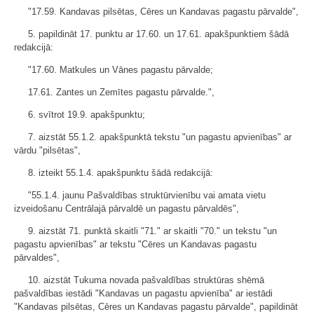
"17.59. Kandavas pilsētas, Cēres un Kandavas pagastu pārvalde",
5. papildināt 17. punktu ar 17.60. un 17.61. apakšpunktiem šādā
redakcijā:
"17.60. Matkules un Vānes pagastu pārvalde;
17.61. Zantes un Zemītes pagastu pārvalde.",
6. svītrot 19.9. apakšpunktu;
7. aizstāt 55.1.2. apakšpunktā tekstu "un pagastu apvienības" ar
vārdu "pilsētas",
8. izteikt 55.1.4. apakšpunktu šādā redakcijā:
"55.1.4. jaunu Pašvaldības struktūrvienību vai amata vietu
izveidošanu Centrālajā pārvaldē un pagastu pārvaldēs",
9. aizstāt 71. punktā skaitli "71." ar skaitli "70." un tekstu "un
pagastu apvienības" ar tekstu "Cēres un Kandavas pagastu
pārvaldes",
10. aizstāt Tukuma novada pašvaldības struktūras shēmā
pašvaldības iestādi "Kandavas un pagastu apvienība" ar iestādi
"Kandavas pilsētas, Cēres un Kandavas pagastu pārvalde", papildināt