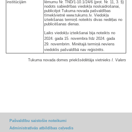
institūcijām
lēmumu Nr. TND/1-10.1/24/6 (prot. Nr. 11, 3. §)
nodots sabiedrības viedokļa noskaidrošanai,
publicējot Tukuma novada pašvaldības
tīmekļvietnē www.tukums.lv. Viedokļa
izteikšanas termiņš noteikts divas nedēļas no
publicēšanas dienas.
Laiks viedokļu izteikšanai bija noteikts no
2024. gada 15. novembra līdz 2024. gada
29. novembrim. Minētajā termiņā neviens
viedoklis pašvaldībā nav reģistrēts.
Tukuma novada domes priekšsēdētāja vietnieks
I. Valers
Pašvaldību saistošie noteikumi
Administratīvās atbildības ceļvedis