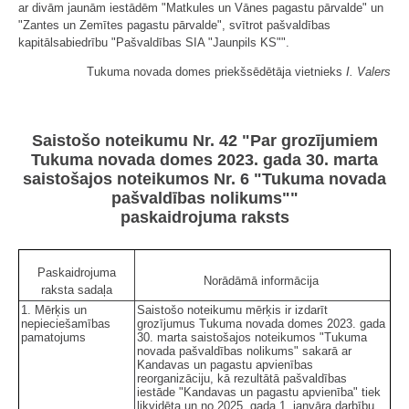
ar divām jaunām iestādēm "Matkules un Vānes pagastu pārvalde" un
"Zantes un Zemītes pagastu pārvalde", svītrot pašvaldības
kapitālsabiedrību "Pašvaldības SIA "Jaunpils KS"".
Tukuma novada domes priekšsēdētāja vietnieks
I. Valers
Saistošo noteikumu Nr. 42 "Par grozījumiem
Tukuma novada domes 2023. gada 30. marta
saistošajos noteikumos Nr. 6 "Tukuma novada
pašvaldības nolikums""
paskaidrojuma raksts
Paskaidrojuma
Norādāmā informācija
raksta sadaļa
1. Mērķis un
Saistošo noteikumu mērķis ir izdarīt
nepieciešamības
grozījumus Tukuma novada domes 2023. gada
pamatojums
30. marta saistošajos noteikumos "Tukuma
novada pašvaldības nolikums" sakarā ar
Kandavas un pagastu apvienības
reorganizāciju, kā rezultātā pašvaldības
iestāde "Kandavas un pagastu apvienība" tiek
likvidēta un no 2025. gada 1. janvāra darbību