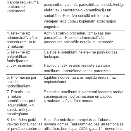
plānotā regulējuma
pieejamību, veicināt pašvaldības un iedzīvotāju
ietekme uz
efektīvāku savstarpējo komunikāciju un
konkurenci
sadarbību. Pozitīva sociālā ietekme uz
vietējām iedzīvotāju kopienām attiecīgajos
pagastos.
4. Ietekme uz
Administratīvo procedūru izmaksas nav
administratīvajām
paredzētas. Papildu administratīvās
procedūrām un to
procedūras saistošie noteikumi neparedz.
izmaksām
5. Ietekme uz
Saistošie noteikumi neietekmē pašvaldības
pašvaldības
funkcijas.
funkcijām un
cilvēkresursiem
Papildu cilvēkresursu iesaiste saistošo
noteikumu īstenošanā netiek paredzēta.
6. Informācija par
Izpildes nodrošināšanai papildu resursi nav
izpildes
nepieciešami.
nodrošināšanu
7. Prasību un
Saistošie noteikumi ir piemēroti iecerētā mērķa
izmaksu
sasniegšanas nodrošināšanai un papildu
samērīgums pret
izmaksas pašvaldībai nerada.
ieguvumiem, ko
sniedz mērķa
sasniegšana
8. Izstrādes gaitā
Saistošo noteikumu projekts ar Tukuma
veiktās konsultācijas
novada domes Tautsaimniecības un teritoriālās
ar privātpersonām un
attīstības komitejas 2024. gada 14. novembra