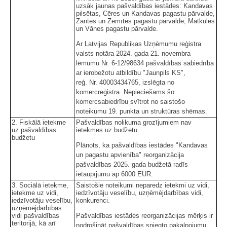
uzsāk jaunas pašvaldības iestādes: Kandavas
pilsētas, Cēres un Kandavas pagastu pārvalde,
Zantes un Zemītes pagastu pārvalde, Matkules
un Vānes pagastu pārvalde.
Ar Latvijas Republikas Uzņēmumu reģistra
valsts notāra 2024. gada 21. novembra
lēmumu Nr. 6-12/98634 pašvaldības sabiedrība
ar ierobežotu atbildību "Jaunpils KS",
reģ. Nr. 40003434765, izslēgta no
komercreģistra. Nepieciešams šo
komercsabiedrību svītrot no saistošo
noteikumu 19. punkta un struktūras shēmas.
2. Fiskālā ietekme
Pašvaldības nolikuma grozījumiem nav
uz pašvaldības
ietekmes uz budžetu.
budžetu
Plānots, ka pašvaldības iestādes "Kandavas
un pagastu apvienība" reorganizācija
pašvaldības 2025. gada budžetā radīs
ietaupījumu ap 6000 EUR.
3. Sociālā ietekme,
Saistošie noteikumi neparedz ietekmi uz vidi,
ietekme uz vidi,
iedzīvotāju veselību, uzņēmējdarbības vidi,
iedzīvotāju veselību,
konkurenci.
uzņēmējdarbības
vidi pašvaldības
Pašvaldības iestādes reorganizācijas mērķis ir
teritorijā, kā arī
nodrošināt pašvaldības sniegto pakalpojumu