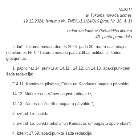
IZDOTI
ar Tukuma novada domes
19.12.2024. lēmumu Nr. TND/1-1.1/24/816 (prot. Nr. 18, 4. §)
Izdoti saskaņā ar Pašvaldību likuma
49. panta pirmo daļu
Izdarīt Tukuma novada domes 2023. gada 30. marta saistošajos
noteikumos Nr. 6 "Tukuma novada pašvaldības nolikums" šādus
grozījumus:
1. papildināt 14. punktu ar 14.11., 14.12. un 14.13. apakšpunktiem
šādā redakcijā:
"14.11. Kandavas pilsētas, Cēres un Kandavas pagastu pārvalde;
14.12. Matkules un Vānes pagastu pārvalde;
14.13. Zantes un Zemītes pagastu pārvalde.",
2. svītrot 15. punktu,
3. svītrot 16. punktā tekstu "un Kandavas un pagastu apvienības",
4. izteikt 17.59. apakšpunktu šādā redakcijā: