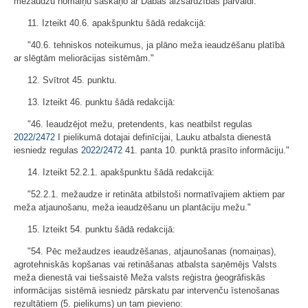
mežaudžu nomaiņu saskaņo ar Dabas aizsardzības pārvaldi."
11. Izteikt 40.6. apakšpunktu šādā redakcijā:
"40.6. tehniskos noteikumus, ja plāno meža ieaudzēšanu platībā
ar slēgtām meliorācijas sistēmām."
12. Svītrot 45. punktu.
13. Izteikt 46. punktu šādā redakcijā:
"46. Ieaudzējot mežu, pretendents, kas neatbilst regulas
2022/2472
I pielikumā dotajai definīcijai, Lauku atbalsta dienestā
iesniedz regulas
2022/2472
41. panta 10. punktā prasīto informāciju."
14. Izteikt 52.2.1. apakšpunktu šādā redakcijā:
"52.2.1. mežaudze ir retināta atbilstoši normatīvajiem aktiem par
meža atjaunošanu, meža ieaudzēšanu un plantāciju mežu."
15. Izteikt 54. punktu šādā redakcijā:
"54. Pēc mežaudzes ieaudzēšanas, atjaunošanas (nomaiņas),
agrotehniskās kopšanas vai retināšanas atbalsta saņēmējs Valsts
meža dienestā vai tiešsaistē Meža valsts reģistra ģeogrāfiskās
informācijas sistēmā iesniedz pārskatu par intervenču īstenošanas
rezultātiem (5. pielikums) un tam pievieno: