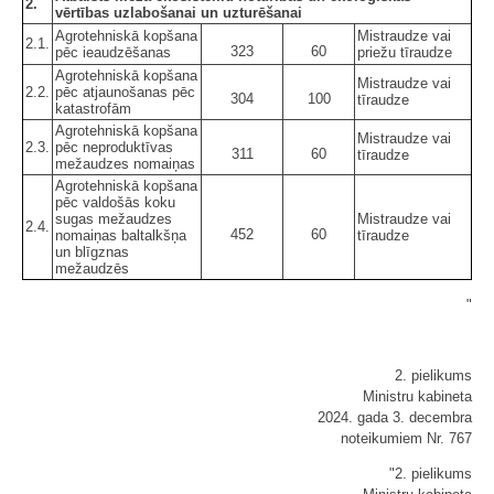
2.
vērtības uzlabošanai un uzturēšanai
Agrotehniskā kopšana
Mistraudze vai
2.1.
323
60
pēc ieaudzēšanas
priežu tīraudze
Agrotehniskā kopšana
Mistraudze vai
2.2.
pēc atjaunošanas pēc
304
100
tīraudze
katastrofām
Agrotehniskā kopšana
Mistraudze vai
2.3.
pēc neproduktīvas
311
60
tīraudze
mežaudzes nomaiņas
Agrotehniskā kopšana
pēc valdošās koku
sugas mežaudzes
Mistraudze vai
2.4.
452
60
nomaiņas baltalkšņa
tīraudze
un blīgznas
mežaudzēs
"
2. pielikums
Ministru kabineta
2024. gada 3. decembra
noteikumiem Nr. 767
"2. pielikums