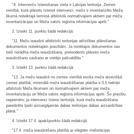
"4. Intervenču īstenošanas vieta ir Latvijas teritorija. Zemes
vienībā, kurā plānots īstenot intervenci, mežs ir inventarizēts Meža
likumā noteiktajā termiņā atbilstoši normatīvajiem aktiem par meža
inventarizācijas un Meža valsts reģistra informācijas apriti."
2. Izteikt 11. punktu šādā redakcijā:
"11. Mežu ieaudzē atbilstoši teritorijas attīstības plānošanas
dokumentos noteiktajām prasībām. Ja minētajos dokumentos nav
tieši norādīta meža ieaudzēšana, pretendents plānoto meža
ieaudzēšanu saskaņo ar vietējo pašvaldību."
3. Izteikt 13. punktu šādā redakcijā:
"13. Ja mežu ieaudzē no zemes vienībā esoša meža atsevišķā
zemes platībā, minimālā meža ieaudzēšanas platība ir 0,5 hektāri
atbilstoši Meža likumam un normatīvajiem aktiem par meža
inventarizāciju un Meža valsts reģistra informācijas apriti. Šo prasību
nepiemēro, ja intervenci īsteno teritorijā, kurā meža ieaudzēšana
paredzēta īpaši aizsargājamās dabas teritorijas dabas aizsardzības
plānā."
4. Izteikt 17.4. apakšpunktu šādā redakcijā:
"17.4. meža ieaudzēšanu platībā ar slēgtām meliorācijas