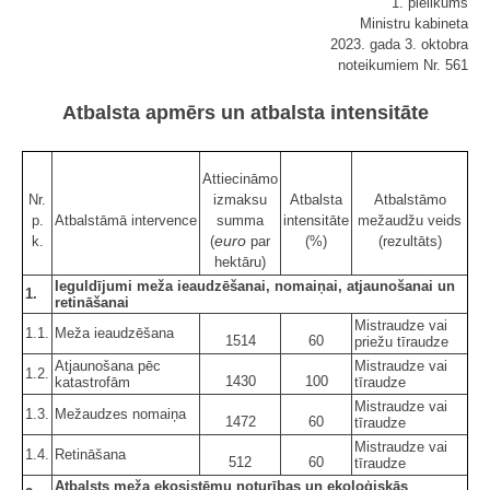
"1. pielikums
Ministru kabineta
2023. gada 3. oktobra
noteikumiem Nr. 561
Atbalsta apmērs un atbalsta intensitāte
Attiecināmo
Nr.
izmaksu
Atbalsta
Atbalstāmo
p.
Atbalstāmā intervence
summa
intensitāte
mežaudžu veids
euro
k.
(
par
(%)
(rezultāts)
hektāru)
Ieguldījumi meža ieaudzēšanai, nomaiņai, atjaunošanai un
1.
retināšanai
Mistraudze vai
1.1.
Meža ieaudzēšana
1514
60
priežu tīraudze
Atjaunošana pēc
Mistraudze vai
1.2.
1430
100
katastrofām
tīraudze
Mistraudze vai
1.3.
Mežaudzes nomaiņa
1472
60
tīraudze
Mistraudze vai
1.4.
Retināšana
512
60
tīraudze
Atbalsts meža ekosistēmu noturības un ekoloģiskās