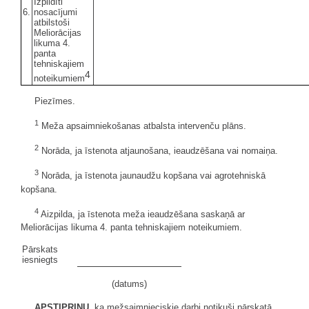
Izpildīti
6.
nosacījumi
atbilstoši
Meliorācijas
likuma 4.
panta
tehniskajiem
4
noteikumiem
Piezīmes.
1
Meža apsaimniekošanas atbalsta intervenču plāns.
2
Norāda, ja īstenota atjaunošana, ieaudzēšana vai nomaiņa.
3
Norāda, ja īstenota jaunaudžu kopšana vai agrotehniskā
kopšana.
4
Aizpilda, ja īstenota meža ieaudzēšana saskaņā ar
Meliorācijas likuma 4. panta tehniskajiem noteikumiem.
Pārskats
iesniegts
(datums)
APSTIPRINU
, ka mežsaimnieciskie darbi notikuši pārskatā