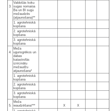
Valdošās koku
3.
sugas nomaiņa
Ba un Bl sugu
mežaudzēs
(atjaunošana)**
1. agrotehniskā
kopšana
2. agrotehniskā
kopšana
3. agrotehniskā
kopšana
Meža
4.
ugunsgrēkos un
dabas
katastrofās
iznīcinātu
mežaudžu
atjaunošana*
1. agrotehniskā
kopšana
2. agrotehniskā
kopšana
3. agrotehniskā
kopšana
Meža
5.
ieaudzēšana***
X
X
1. agrotehniskā