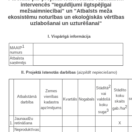
intervencēs "Ieguldījumi ilgtspējīgai
mežsaimniecībai" un "Atbalsts meža
ekosistēmu noturības un ekoloģiskās vērtības
uzlabošanai un uzturēšanai"
I. Vispārīgā informācija
1
MAAIP
numurs
Atbalsta
saņēmējs
II. Projektā īstenotās darbības
(
aizpildīt nepieciešamo
)
2
Stādītā
Stādīto
Zemes
vai
koku
Atbalstāmā
vienības
se
Kvartāls
Nogabals
valdošā
skaits
darbība
kadastra
koku
2
apzīmējums
gab./ha
3
suga
Jaunaudžu
1.
retināšana
X
Neproduktīvas