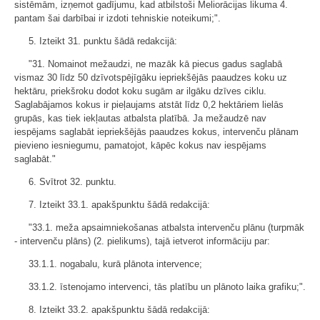
sistēmām, izņemot gadījumu, kad atbilstoši Meliorācijas likuma 4.
pantam šai darbībai ir izdoti tehniskie noteikumi;".
5. Izteikt 31. punktu šādā redakcijā:
"31. Nomainot mežaudzi, ne mazāk kā piecus gadus saglabā
vismaz 30 līdz 50 dzīvotspējīgāku iepriekšējās paaudzes koku uz
hektāru, priekšroku dodot koku sugām ar ilgāku dzīves ciklu.
Saglabājamos kokus ir pieļaujams atstāt līdz 0,2 hektāriem lielās
grupās, kas tiek iekļautas atbalsta platībā. Ja mežaudzē nav
iespējams saglabāt iepriekšējās paaudzes kokus, intervenču plānam
pievieno iesniegumu, pamatojot, kāpēc kokus nav iespējams
saglabāt."
6. Svītrot 32. punktu.
7. Izteikt 33.1. apakšpunktu šādā redakcijā:
"33.1. meža apsaimniekošanas atbalsta intervenču plānu (turpmāk
- intervenču plāns) (2. pielikums), tajā ietverot informāciju par:
33.1.1. nogabalu, kurā plānota intervence;
33.1.2. īstenojamo intervenci, tās platību un plānoto laika grafiku;".
8. Izteikt 33.2. apakšpunktu šādā redakcijā: