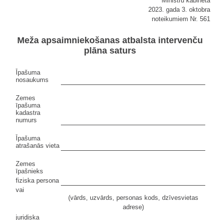
Ministru kabineta
2023. gada 3. oktobra
noteikumiem Nr. 561
Meža apsaimniekošanas atbalsta intervenču
plāna saturs
Īpašuma
nosaukums
Zemes
īpašuma
kadastra
numurs
Īpašuma
atrašanās vieta
Zemes
īpašnieks
fiziska persona
vai
(vārds, uzvārds, personas kods, dzīvesvietas
adrese)
juridiska