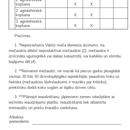
kopšana
X
X
2. agrotehniskā
kopšana
X
X
3. agrotehniskā
kopšana
X
X
Piezīmes.
1. *Nepieciešams Valsts meža dienesta atzinums, ka
mežaudze atbilst neproduktīvai mežaudzei (2), mežaudze ir
iznīcināta ugunsgrēkā vai dabas katastrofā, vai kaitēkļu un slimību
bojājumu dēļ (4).
2. **Nomainot mežaudzi, ne mazāk kā piecus gadus jāsaglabā
vismaz 30 līdz 50 dzīvotspējīgāko iepriekšējās paaudzes koku uz
hektāra (mežaudzes šķērslaukums ir mazāks par kritisko),
priekšroku dodot koku sugām ar ilgāku dzīves ciklu.
3. ***Plānojot ieaudzēšanu, jāpievieno zemes robežplāns ar
iezīmētu ieaudzējamo platību. Ieaudzēšanā tiek atbalstīta
mistraudžu un priežu tīraudžu veidošana.
Atbalsta
pretendents