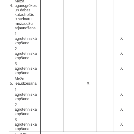
Meža
4.
ugunsgrēkos
un dabas
katastrofās
iznīcinātu
mežaudžu
atjaunošana
1.
agrotehniskā
X
kopšana
2.
agrotehniskā
X
kopšana
3.
agrotehniskā
X
kopšana
Meža
5.
ieaudzēšana
X
1.
agrotehniskā
X
kopšana
2.
agrotehniskā
X
kopšana
3.
agrotehniskā
X
kopšana