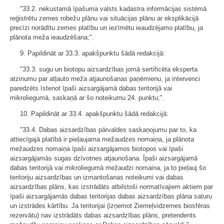
"33.2. nekustamā īpašuma valsts kadastra informācijas sistēmā
reģistrētu zemes robežu plānu vai situācijas plānu ar eksplikācijā
precīzi norādītu zemes platību un iezīmētu ieaudzējamo platību, ja
plānota meža ieaudzēšana;".
9. Papildināt ar 33.3. apakšpunktu šādā redakcijā:
"33.3. sugu un biotopu aizsardzības jomā sertificēta eksperta
atzinumu par atļauto meža atjaunošanas paņēmienu, ja intervenci
paredzēts īstenot īpaši aizsargājamā dabas teritorijā vai
mikroliegumā, saskaņā ar šo noteikumu 24. punktu;".
10. Papildināt ar 33.4. apakšpunktu šādā redakcijā:
"33.4. Dabas aizsardzības pārvaldes saskaņojumu par to, ka
attiecīgajā platībā ir pieļaujama mežaudzes nomaiņa, ja plānota
mežaudzes nomaiņa īpaši aizsargājamos biotopos vai īpaši
aizsargājamās sugas dzīvotnes atjaunošana. Īpaši aizsargājamā
dabas teritorijā vai mikroliegumā mežaudzi nomaina, ja to pieļauj šo
teritoriju aizsardzības un izmantošanas noteikumi vai dabas
aizsardzības plāns, kas izstrādāts atbilstoši normatīvajiem aktiem par
īpaši aizsargājamās dabas teritorijas dabas aizsardzības plāna saturu
un izstrādes kārtību. Ja teritorijai (izņemot Ziemeļvidzemes biosfēras
rezervātu) nav izstrādāts dabas aizsardzības plāns, pretendents