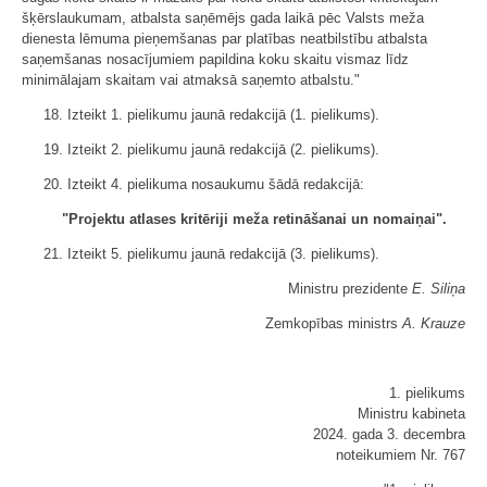
šķērslaukumam, atbalsta saņēmējs gada laikā pēc Valsts meža
dienesta lēmuma pieņemšanas par platības neatbilstību atbalsta
saņemšanas nosacījumiem papildina koku skaitu vismaz līdz
minimālajam skaitam vai atmaksā saņemto atbalstu."
18. Izteikt 1. pielikumu jaunā redakcijā (1. pielikums).
19. Izteikt 2. pielikumu jaunā redakcijā (2. pielikums).
20. Izteikt 4. pielikuma nosaukumu šādā redakcijā:
"Projektu atlases kritēriji meža retināšanai un nomaiņai".
21. Izteikt 5. pielikumu jaunā redakcijā (3. pielikums).
Ministru prezidente
E. Siliņa
Zemkopības ministrs
A. Krauze
1. pielikums
Ministru kabineta
2024. gada 3. decembra
noteikumiem Nr. 767