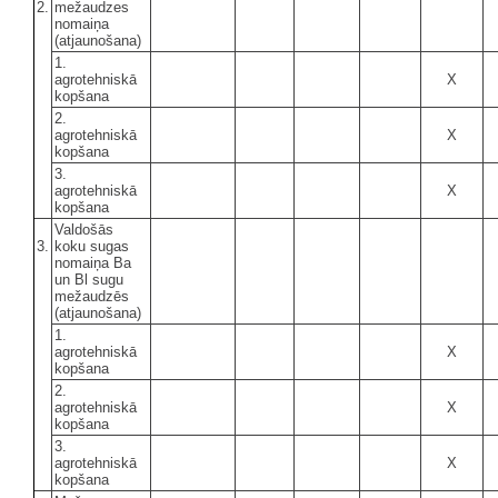
2.
mežaudzes
nomaiņa
(atjaunošana)
1.
agrotehniskā
X
kopšana
2.
agrotehniskā
X
kopšana
3.
agrotehniskā
X
kopšana
Valdošās
3.
koku sugas
nomaiņa Ba
un Bl sugu
mežaudzēs
(atjaunošana)
1.
agrotehniskā
X
kopšana
2.
agrotehniskā
X
kopšana
3.
agrotehniskā
X
kopšana