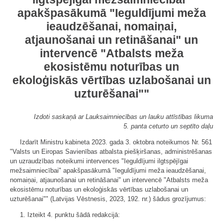
apakšpasākumā "Ieguldījumi meža
ieaudzēšanai, nomaiņai,
atjaunošanai un retināšanai" un
intervencē "Atbalsts meža
ekosistēmu noturības un
ekoloģiskās vērtības uzlabošanai un
uzturēšanai""
Izdoti saskaņā ar Lauksaimniecības un lauku attīstības likuma
5. panta ceturto un septīto daļu
Izdarīt Ministru kabineta 2023. gada 3. oktobra noteikumos Nr. 561
"Valsts un Eiropas Savienības atbalsta piešķiršanas, administrēšanas
un uzraudzības noteikumi intervences "Ieguldījumi ilgtspējīgai
mežsaimniecībai" apakšpasākumā "Ieguldījumi meža ieaudzēšanai,
nomaiņai, atjaunošanai un retināšanai" un intervencē "Atbalsts meža
ekosistēmu noturības un ekoloģiskās vērtības uzlabošanai un
uzturēšanai"" (Latvijas Vēstnesis, 2023, 192. nr.) šādus grozījumus:
1. Izteikt 4. punktu šādā redakcijā: