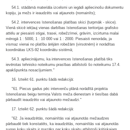
54.1. stādāmā materiāla izcelsmi un iegādi apliecinošu dokumentu
kopiju, ja mežs ir ieaudzēts vai atjaunots (nomainīts);
54.2. intervences īstenošanas platības skici (turpmāk - skice).
Vienā skicē iekļauj vienas darbības īstenošanas teritorijas grafisko
attēlu ar piesaisti stigai, trasei, robežzīmei, grāvim, izcirtuma malai
mērogā 1 : 5000, 1 : 10 000 vai 1 : 2000. Piesaisti nenorāda, ja
vismaz vienai no platību ārējām robežām (virsotnēm) ir norādītas
koordinātas LKS-92 koordinātu sistēmā;
54.3. apliecinājumu, ka intervences īstenošanas platībā tiks
ievērotas tehnisko noteikumu prasības atbilstoši šo noteikumu 17.4.
apakšpunkta nosacījumiem."
16. Izteikt 61. punktu šādā redakcijā:
"61. Piecus gadus pēc intervenču plānā norādītā projekta
īstenošanas beigu termiņa Valsts meža dienestam ir tiesības dabā
pārbaudīt ieaudzēto vai atjaunoto mežaudzi."
17. Izteikt 62. punktu šādā redakcijā:
"62. Ja ieaudzētās, nomainītās vai atjaunotās mežaudzes
pārbaudē tiek konstatēts, ka ieaudzētās, nomainītās vai atjaunotās
sugas koku skaits ir mazāks par koku skaitu atbilstoši kritiskajam