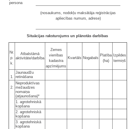
persona
(nosaukums, nodokļu maksātāja reģistrācijas
apliecības numurs, adrese)
Situācijas raksturojums un plānotās darbības
Zemes
Nr.
Atbalstāmā
vienības
Platība
Izpildes
p.
Kvartāls
Nogabals
aktivitāte/darbība
kadastra
(ha)
termiņš
k.
apzīmējums
Jaunaudžu
1.
retināšana
Neproduktīvas
2.
mežaudzes
nomaiņa
(atjaunošana)*
1. agrotehniskā
kopšana
2. agrotehniskā
kopšana
3. agrotehniskā
kopšana