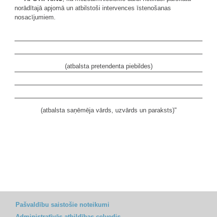
norādītajā apjomā un atbilstoši intervences īstenošanas
nosacījumiem.
(atbalsta pretendenta piebildes)
(atbalsta saņēmēja vārds, uzvārds un paraksts)"
Pašvaldību saistošie noteikumi
Administratīvās atbildības ceļvedis