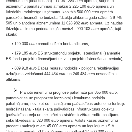
ieņēmumiem (finansēšana) - 17 061 284
euro
apmērā, saņemto
aizņēmumu pamatsummas atmaksu 2 226 100
euro
apmērā un
līdzdalību radniecīgo uzņēmumu kapitālā 500 000
euro
apmērā
paredzēts finansēt no budžeta līdzekļu atlikuma gada sākumā 9 748
505 un plānotiem aizņēmumiem 11 028 982
euro
apmērā. Uz naudas
līdzekļu atlikumu perioda beigās novirzīti 990 103
euro
apmērā, tajā
skaitā:
• 120 000
euro
pamatbudžeta konta atlikums,
• 179 185
euro
ES struktūrfondu projektu īstenošanai (saņemtie
ES fondu projektu finansējumi uz visu projektu īstenošanas periodu),
• 609 918
euro
Dabas resursu nodoklis - poligona rekultivācijas
uzkrājuma veidošanai 444 434
euro
un 246 484
euro
nesadalītais
atlikums,
Plānoto ieņēmumu prognoze palielināta par 865 000
euro
,
pamatojoties uz prognozēto iedzīvotāju ienākuma nodokļa
palielinājumu, novirzot šo finansējumu pašvaldības autonomo funkciju
nodrošināšanai - tajā skaitā pašvaldības infrastruktūras objektu
(pašvaldības ceļu un meliorācijas sistēmu) vētras radīto postījumu
seku likvidēšanai 320 000
euro
apmērā, Valsts kases aizņēmumu
procentu maksājumiem 45 000
euro
apmērā un ieguldījumu SIA
"Jelgavas novada KU" uzņēmuma pamatkapitālā 500 000
euro