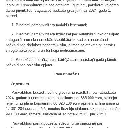
iepirkumu procedūrām un noslēgtajiem līgumiem, pārskatot veicamo
darbu prioritātes, sagatavoti budžeta grozījumi uz 2024. gada 1.
oktobri:
1. Precizēti pamatbudžeta nodokļu ieņēmumi;
2. Precizēti pamatbudžeta izdevumi pēc valdības funkcionālajām
kategorijām un ekonomiskās klasifikācijas kodiem, nodrošinot
pašvaldības darbības nepārtrauktību, primāri neietekmējot iestāžu
sniegto pakalpojumu un funkciju nodrošināšanu;
3. Precizēta informācija par kārtējā saimnieciskajā gadā plānoto
pašvaldības saistību apjomu.
Pamatbudžets
Ieņēmumi
Pašvaldības budžeta veikto grozījumu rezultātā, pamatbudžeta
2024. gadam ieņēmumu plāns palielināts par
865 000
euro
, veidojot
ieņēmumu plāna kopsummu
66 023 130
euro
apmērā ar finansēšanu
17 061 284
euro
apmērā, naudas līdzekļu atlikumu uz perioda beigām
990 103
euro
apmērā, saskaņā ar šo noteikumu 1. pielikumu.
Pašvaldības pamatbudžeta izdevumu pārsniegumu pār