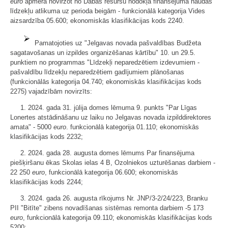
euro
apmērā novirzot no Dabas resursu nodokļa finansējuma naudas
līdzekļu atlikuma uz perioda beigām - funkcionālā kategorija Vides
aizsardzība 05.600; ekonomiskās klasifikācijas kods 2240.
Pamatojoties uz "Jelgavas novada pašvaldības Budžeta
sagatavošanas un izpildes organizēšanas kārtību" 10. un 29.5.
punktiem no programmas "Līdzekļi neparedzētiem izdevumiem -
pašvaldību līdzekļu neparedzētiem gadījumiem plānošanas
(funkcionālās kategorija 04.740; ekonomiskās klasifikācijas kods
2275) vajadzībām novirzīts:
1. 2024. gada 31. jūlija domes lēmuma 9. punkts "Par Līgas
Lonertes atstādināšanu uz laiku no Jelgavas novada izpilddirektores
amata" - 5000
euro
. funkcionālā kategorija 01.110; ekonomiskās
klasifikācijas kods 2232;
2. 2024. gada 28. augusta domes lēmums Par finansējuma
piešķiršanu ēkas Skolas ielas 4 B, Ozolniekos uzturēšanas darbiem -
22 250
euro
, funkcionālā kategorija 06.600; ekonomiskās
klasifikācijas kods 2244;
3. 2024. gada 26. augusta rīkojums Nr. JNP/3-2/24/223, Branku
PII "Bitīte" zibens novadīšanas sistēmas remonta darbiem -5 173
euro
, funkcionālā kategorija 09.110; ekonomiskās klasifikācijas kods
5200;