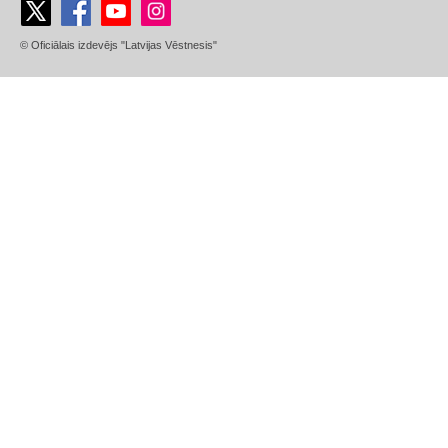
© Oficiālais izdevējs "Latvijas Vēstnesis"