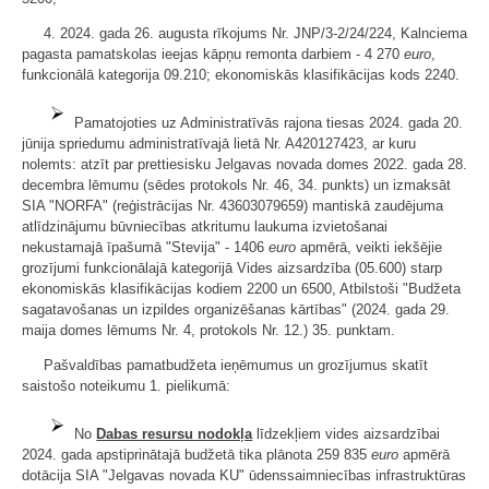
4. 2024. gada 26. augusta rīkojums Nr. JNP/3-2/24/224, Kalnciema
pagasta pamatskolas ieejas kāpņu remonta darbiem - 4 270
euro
,
funkcionālā kategorija 09.210; ekonomiskās klasifikācijas kods 2240.
Pamatojoties uz Administratīvās rajona tiesas 2024. gada 20.
jūnija spriedumu administratīvajā lietā Nr. A420127423, ar kuru
nolemts: atzīt par prettiesisku Jelgavas novada domes 2022. gada 28.
decembra lēmumu (sēdes protokols Nr. 46, 34. punkts) un izmaksāt
SIA "NORFA" (reģistrācijas Nr. 43603079659) mantiskā zaudējuma
atlīdzinājumu būvniecības atkritumu laukuma izvietošanai
nekustamajā īpašumā "Stevija" - 1406
euro
apmērā, veikti iekšējie
grozījumi funkcionālajā kategorijā Vides aizsardzība (05.600) starp
ekonomiskās klasifikācijas kodiem 2200 un 6500, Atbilstoši "Budžeta
sagatavošanas un izpildes organizēšanas kārtības" (2024. gada 29.
maija domes lēmums Nr. 4, protokols Nr. 12.) 35. punktam.
Pašvaldības pamatbudžeta ieņēmumus un grozījumus skatīt
saistošo noteikumu 1. pielikumā:
No
Dabas resursu nodokļa
līdzekļiem vides aizsardzībai
2024. gada apstiprinātajā budžetā tika plānota 259 835
euro
apmērā
dotācija SIA "Jelgavas novada KU" ūdenssaimniecības infrastruktūras