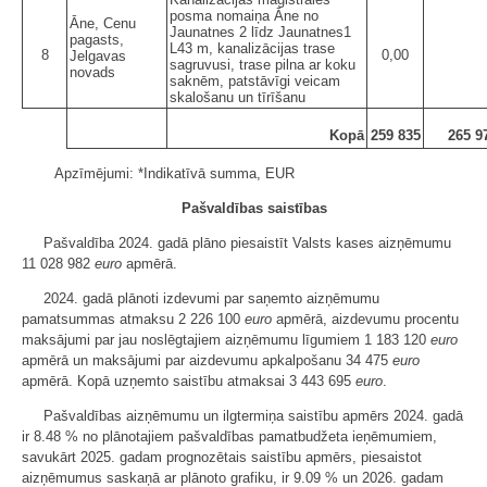
posma nomaiņa Āne no
Āne, Cenu
Jaunatnes 2 līdz Jaunatnes1
pagasts,
L43 m, kanalizācijas trase
8
0,00
Jelgavas
sagruvusi, trase pilna ar koku
novads
saknēm, patstāvīgi veicam
skalošanu un tīrīšanu
Kopā
259 835
265 9
Apzīmējumi: *Indikatīvā summa, EUR
Pašvaldības saistības
Pašvaldība 2024. gadā plāno piesaistīt Valsts kases aizņēmumu
11 028 982
euro
apmērā.
2024. gadā plānoti izdevumi par saņemto aizņēmumu
pamatsummas atmaksu 2 226 100
euro
apmērā, aizdevumu procentu
maksājumi par jau noslēgtajiem aizņēmumu līgumiem 1 183 120
euro
apmērā un maksājumi par aizdevumu apkalpošanu 34 475
euro
apmērā. Kopā uzņemto saistību atmaksai 3 443 695
euro
.
Pašvaldības aizņēmumu un ilgtermiņa saistību apmērs 2024. gadā
ir 8.48 % no plānotajiem pašvaldības pamatbudžeta ieņēmumiem,
savukārt 2025. gadam prognozētais saistību apmērs, piesaistot
aizņēmumus saskaņā ar plānoto grafiku, ir 9.09 % un 2026. gadam