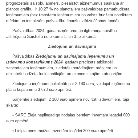
prognozētais saistību apmērs, piesaistot aizņēmumus saskaņā ar
plānoto grafiku, ir 10.27 % no plānotajiem pašvaldības pamatbudžeta
ieņēmumiem (bez transferta ieņēmumiem no valsts budžeta noteiktam
mērķim un iemaksām pašvaldību finanšu izlīdzināšanas fondā).
Pašvaldības 2024. gada aizņēmumu un ilgtermiņa saistību
atšifrējumu Saistošo noteikumu 1. un 3. pielikumā.
Ziedojumi un dāvinājumi
Pašvaldības
Ziedojumu un dāvinājumu ieņēmumu un
izdevumu kopsavilkums 2024. gadam
precizēts atbilstoši
saņemtajiem ieņēmumiem, ziedotāju norādītajiem mērķiem un
atbilstoši budžeta funkcionālajām un ekonomiskajām kategorijām.
Ziedojumu ieņēmumi palielināti par 2 180
euro
, veidojot ieņēmumu
plāna kopsummu 3 673
euro
apmērā.
Saņemtie ziedojumi 2 180
euro
apmērā novirzīti izdevumiem, tajā
skaitā:
• SARC Eleja nepilngadīgo nodaļas bērniem inventāra iegādei 600
euro
apmērā;
• Lielplatones muižas inventāra iegādei 300
euro
apmērā.