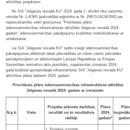
attīstības projektiem:
No SIA "Jelgavas novada KU" 2024. gada 1. oktobrī tika saņemta
vēstule Nr. 1-4/365 (pašvaldībā reģistrēta ar Nr. JNP/3-16/24/2592 par
nepieciešamību veikt grozījumus "Prioritārais plāns
ūdenssaimniecības infrastruktūras attīstībai Jelgavas novadā 2024.
gadam" ūdenssaimniecības pakalpojumu kvalitātes nodrošināšanai un
uzlabošanai.
Lai SIA "Jelgavas novada KU" spētu sniegt ūdenssaimniecības
pakalpojumus atbilstoši labas pārvaldības un citiem valsts pārvaldes
pamatprincipiem un atbilstošajām Latvijas Republikas un Eiropas
Savienības normatīvo aktu prasībām, sagatavotas izmaiņas 2024.
gada budžetā apstiprinātajā infrastruktūras SIA "Jelgavas novada KU"
attīstības plāna darbiem 2024. gadam.
Prioritārais plāns ūdenssaimniecības infrastruktūras attīstībai
Jelgavas novadā 2024. gadam ar izmaiņām
Projekta plānotie darbības
Plāns
Plān
N.p.k.
Vieta
rezultāti un to rezultatīvie
2024.
turpmāk
rādītāji
gadam*
gadie
1. Projekta izstrāde;