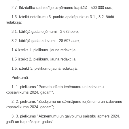
2.7. līdzdalība radniecīgo uzņēmumu kapitālā - 500 000
euro
;
1.3. izteikt noteikumu 3. punkta apakšpunktus 3.1., 3.2. šādā
redakcijā:
3.1. kārtējā gada ieņēmumi - 3 673
euro
;
3.2. kārtējā gada izdevumi - 28 697
euro
;
1.4 izteikt 1. pielikumu jaunā redakcijā.
1.5 izteikt 2. pielikumu jaunā redakcijā.
1.6. izteikt 3. pielikumu jaunā redakcijā.
Pielikumā:
1. 1. pielikums "Pamatbudžeta ieņēmumu un izdevumu
kopsavilkums 2024. gadam".
2. 2. pielikums "Ziedojumu un dāvinājumu ieņēmumu un izdevumu
kopsavilkums 2024. gadam";
3. 3. pielikums "Aizņēmumu un galvojumu saistību apmērs 2024.
gadā un turpmākajos gados".