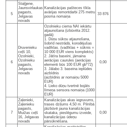
Staļģene,
Jaunsvirlaukas
Kanalizācijas pašteces tīkla
pagasts,
avārijas remontdarbi 275 metru
5
33 876
Jelgavas
posma nomaiņa
novads
Ozolnieku ciema NAI iekārtu
atjaunošana (izbūvēta 2012.
gadā):
1. Dūņu sūkņu atjaunošana,
šobrīd nestrādā, korodējušas
Druvenieku
vadīklas. (vadīklas + sūknis =
ceļš 10,
10 000 EUR viens komplekts)
Ozolnieki,
2. Jātīra baseini, jāmaina
Ozolnieku
aerācijas caurules (aerācijas
6
0,00
pagasts,
elementi būs 100 EUR gb*72)
Jelgavas
3. Jālabo 3. baseina ieplūdes
novads
aizbīdnis
(aizbīdnis ar nomaiņu 5000
EUR)
4. Lieko dūņu tvertnē bojāts
līmeņa sensora nomaiņa (1000
EUR)
Zaļenieki,
Kanalizācijas akas iegruvums,
Zaļenieku
trases dziļums 4,50 m. Pilnībā
pagasts,
jāizbūvē jauna kanalizācijas
7
0,00
Muižas ceļš
skataka, pieslēgumu izveide,
16, Jelgavas
kanalizācijas ūdeņu
novads
pārsūknēšana.
Kanalizācijas maģistrāles