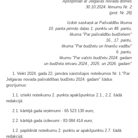
Apstiprināti ar Jelgavas novada domes
30.10.2024. lēmumu Nr. 2
(prot. Nr. 28)
Izdoti saskaņā ar Pašvaldību likuma
10. panta pirmās daļas 1. punktu un 48. pantu,
likuma "Par pašvaldību budžetiem"
16., 17. pantu,
likuma "Par budžetu un finanšu vadību"
6. pantu,
likumu "Par valsts budžetu 2024. gadam
un budžeta ietvaru 2024., 2025. un 2026. gadam"
1. Veikt 2024. gada 22. janvāra saistošajos noteikumos Nr. 1 "Par
Jelgavas novada pašvaldības budžetu 2024. gadam" šādus
grozījumus:
1.1. izteikt noteikumu 2. punkta apakšpunktus 2.1., 2.2. šādā
redakcijā:
2.1. kārtējā gada ieņēmumi - 65 523 130
euro
;
2.2. kārtējā gada izdevumi - 83 084 414
euro
;
1.2. papildināt noteikumu 2. punktu ar apakšpunktu 2.7. šādā
redakcijā: