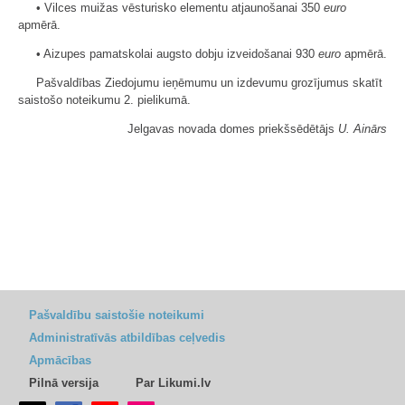
• Vilces muižas vēsturisko elementu atjaunošanai 350
euro
apmērā.
• Aizupes pamatskolai augsto dobju izveidošanai 930
euro
apmērā.
Pašvaldības Ziedojumu ieņēmumu un izdevumu grozījumus skatīt
saistošo noteikumu 2. pielikumā.
Jelgavas novada domes priekšsēdētājs
U. Ainārs
Pašvaldību saistošie noteikumi
Administratīvās atbildības ceļvedis
Apmācības
Pilnā versija
Par Likumi.lv