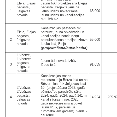
Eleja, Elejas
Jaunu NAI projektēšana Elejas
pagasts,
pagastā. Projektā jārisina
1
65 000
Jelgavas
lietus ūdens novadīšana,
novads
jaunu ūdens un kanalizācijas
tīklu izbūve
Kanalizācijas pašteces tīklu
Eleja, Elejas
pārbūve, jauna spiedvada un
pagasts,
kanalizācijas notekūdeņu
2
55 000
Jelgavas
pārsūknēšanas stacijas izbūve
novads
Lauku ielā, Elejā
(projektēšana/būvniecība)
Līvbērze,
Līvbērzes
Jauna ūdensvada izbūve
pagasts,
3
91 035
Ziedu ielā
Jelgavas
novads
Kanalizācijas trases
rekonstrukcija Bērzu ielā un no
Bērzu ielas līdz Jelgavas ielai
Līvbērze,
10, (projektēšana 2023. gadā,
Līvbērzes
būvniecību paredzēts sākt
pagasts,
2024. gadā. 2024. gadā 141 m
4
14 924
265 9
Jelgavas
kanalizācijas trase. 2025.
novads
gadā nepieciešams izbūvēt
jaunu KSS, pārējais uz
turpmākajiem gadiem). Veids -
caurdure.