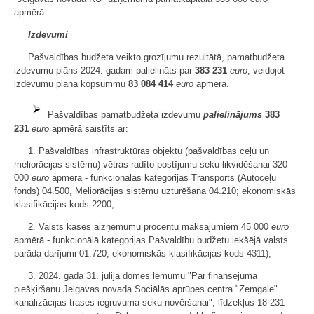
apmērā.
Izdevumi
Pašvaldības budžeta veikto grozījumu rezultātā, pamatbudžeta
izdevumu plāns 2024. gadam palielināts par
383 231
euro
, veidojot
izdevumu plāna kopsummu
83 084 414
euro
apmērā.
Pašvaldības pamatbudžeta izdevumu
palielinājums
383
231
euro
apmērā saistīts ar:
1. Pašvaldības infrastruktūras objektu (pašvaldības ceļu un
meliorācijas sistēmu) vētras radīto postījumu seku likvidēšanai 320
000
euro
apmērā - funkcionālās kategorijas Transports (Autoceļu
fonds) 04.500, Meliorācijas sistēmu uzturēšana 04.210; ekonomiskās
klasifikācijas kods 2200;
2. Valsts kases aizņēmumu procentu maksājumiem 45 000
euro
apmērā - funkcionālā kategorijas Pašvaldību budžetu iekšējā valsts
parāda darījumi 01.720; ekonomiskās klasifikācijas kods 4311);
3. 2024. gada 31. jūlija domes lēmumu "Par finansējuma
piešķiršanu Jelgavas novada Sociālās aprūpes centra "Zemgale"
kanalizācijas trases iegruvuma seku novēršanai", līdzekļus 18 231