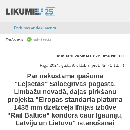
Darbības ar dokumentu
Tiesību akts:
spēkā esošs
Ministru kabineta rīkojums Nr. 811
Rīgā 2024. gada 8. oktobrī (prot. Nr. 41 12. §)
Par nekustamā īpašuma
"Lejsētas" Salacgrīvas pagastā,
Limbažu novadā, daļas pirkšanu
projekta "Eiropas standarta platuma
1435 mm dzelzceļa līnijas izbūve
"Rail Baltica" koridorā caur Igauniju,
Latviju un Lietuvu" īstenošanai