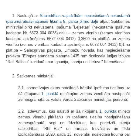
1. Saskaņā ar
Sabiedrības vajadzībām nepieciešamā nekustamā
īpašuma atsavināšanas likuma 9. panta pirmo daļu
atļaut Satiksmes
ministrijai pirkt nekustamā īpašuma "Lejsētas" (nekustamā īpašuma
kadastra Nr. 6672 004 0038) daļu – zemes vienību (zemes vienības
kadastra apzīmējums 6672 004 0412) 0,3609 ha platībā un zemes
vienību (zemes vienības kadastra apzīmējums 6672 004 0413) 0,1 ha
platībā – Salacgrīvas pagastā, Limbažu novadā, kas nepieciešama
projekta "Eiropas standarta platuma 1435 mm dzelzceļa līnijas izbūve
"Rail Baltica" koridorā caur Igauniju, Latviju un Lietuvu" īstenošanai.
2. Satiksmes ministrijai:
2.1. normatīvajos aktos noteiktajā kārtībā īpašuma tiesības uz
šā rīkojuma
1. punktā
minētajām zemes vienībām nostiprināt
zemesgrāmatā uz valsts vārda Satiksmes ministrijas personā;
2.2. izdevumus, kas saistīti ar šā rīkojuma
1. punktā
minēto
zemes vienību pirkšanu un īpašuma tiesību nostiprināšanu
zemesgrāmatā, segt no līdzekļiem, kas paredzēti akciju
sabiedrības "RB Rail" un Eiropas Inovācijas un tīklu
izpildaģentūras 2020. gada 13. novembrī noslēgtajā līgumā par