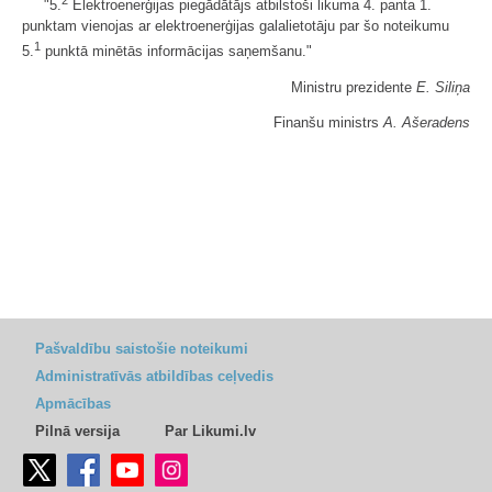
"5.
Elektroenerģijas piegādātājs atbilstoši likuma 4. panta 1.
punktam vienojas ar elektroenerģijas galalietotāju par šo noteikumu
1
5.
punktā minētās informācijas saņemšanu."
Ministru prezidente
E. Siliņa
Finanšu ministrs
A. Ašeradens
Pašvaldību saistošie noteikumi
Administratīvās atbildības ceļvedis
Apmācības
Pilnā versija
Par Likumi.lv