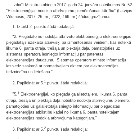
Izdarīt Ministru kabineta 2017. gada 24. janvāra noteikumos Nr. 52
"Elektroenerģijas nodokļa atbrīvojumu piemērošanas kārtība" (Latvijas
Vēstnesis, 2017, 26. nr.; 2022, 169. nr.) šādus grozījumus:
1. Izteikt 2. punktu šādā redakcijā:
"2. Piegādāto no nodokļa atbrīvoto elektroenerģiju elektroenerģijas
piegādātājs uzskaita atsevišķi pa izmantošanas veidiem, kas noteikti
likuma 6. panta otrajā, trešajā un piektajā daļā, pamatojoties uz
sistēmas operatora iesniegto informāciju par patērētās
elektroenerģijas daudzumu. Sistēmas operators minēto informāciju
iesniedz saskaņā ar normatīvajiem aktiem par elektroenerģijas
tirdzniecību un lietošanu."
1
2. Papildināt ar 5.
punktu šādā redakcijā:
1
"5.
Elektroenerģijai, ko piegādā galalietotājiem, likuma 6. panta
otrajā, trešajā un piektajā daļā noteikto nodokļa atbrīvojumu piemēro,
pamatojoties uz galalietotāja sniegto informāciju par piegādātās
elektroenerģijas atbilstību kādai no likuma 6. pantā noteiktajām
elektroenerģijas nodokļa atbrīvojuma kategorijām."
2
3. Papildināt ar 5.
punktu šādā redakcijā:
2