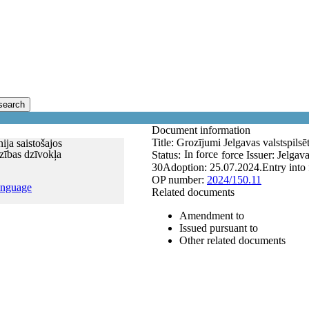
search
Document information
Title:
Grozījumi Jelgavas valstspilsē
ija saistošajos
dzības dzīvokļa
In force
Status:
force
Issuer:
Jelgav
30
Adoption:
25.07.2024.
Entry into
OP number:
2024/150.11
anguage
Related documents
Amendment to
Issued pursuant to
Other related documents