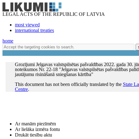
LEGAL ACTS OF THE REPUBLIC OF LATVIA
most viewed
international treaties
home
Grozījumi Jelgavas valstspilsētas pašvaldības 2022. gada 30. jūn
noteikumos Nr. 22-18 "Jelgavas valstspilsētas pašvaldības palī
jautājumu risināšanā sniegšanas kārtība"
This document has not been officially translated by the
State L
Centre
.
Ar manām piezīmēm
Ar lielāka izmēra fontu
Drukāt tiesību aktu