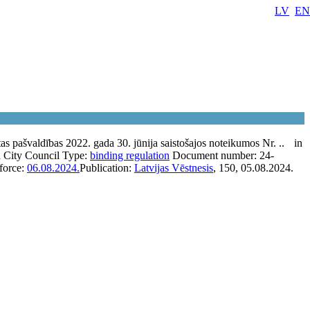
LV
EN
tas pašvaldības 2022. gada 30. jūnija saistošajos noteikumos Nr. ..
in
a City Council
Type:
binding regulation
Document number:
24-
 force:
06.08.2024.
Publication:
Latvijas Vēstnesis
, 150, 05.08.2024.