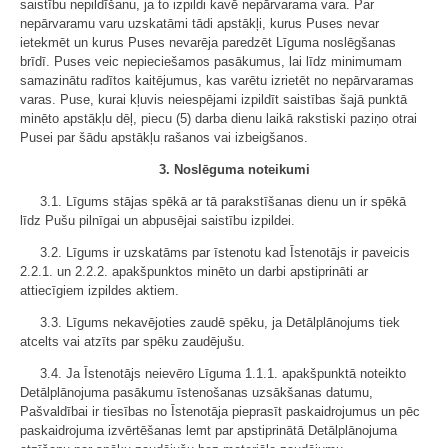
saistību nepildīšanu, ja to izpildi kavē nepārvarama vara. Par
nepārvaramu varu uzskatāmi tādi apstākļi, kurus Puses nevar
ietekmēt un kurus Puses nevarēja paredzēt Līguma noslēgšanas
brīdī. Puses veic nepieciešamos pasākumus, lai līdz minimumam
samazinātu radītos kaitējumus, kas varētu izrietēt no nepārvaramas
varas. Puse, kurai kļuvis neiespējami izpildīt saistības šajā punktā
minēto apstākļu dēļ, piecu (5) darba dienu laikā rakstiski paziņo otrai
Pusei par šādu apstākļu rašanos vai izbeigšanos.
3. Noslēguma noteikumi
3.1. Līgums stājas spēkā ar tā parakstīšanas dienu un ir spēkā
līdz Pušu pilnīgai un abpusējai saistību izpildei.
3.2. Līgums ir uzskatāms par īstenotu kad Īstenotājs ir paveicis
2.2.1. un 2.2.2. apakšpunktos minēto un darbi apstiprināti ar
attiecīgiem izpildes aktiem.
3.3. Līgums nekavējoties zaudē spēku, ja Detālplānojums tiek
atcelts vai atzīts par spēku zaudējušu.
3.4. Ja Īstenotājs neievēro Līguma 1.1.1. apakšpunktā noteikto
Detālplānojuma pasākumu īstenošanas uzsākšanas datumu,
Pašvaldībai ir tiesības no Īstenotāja pieprasīt paskaidrojumus un pēc
paskaidrojuma izvērtēšanas lemt par apstiprinātā Detālplānojuma