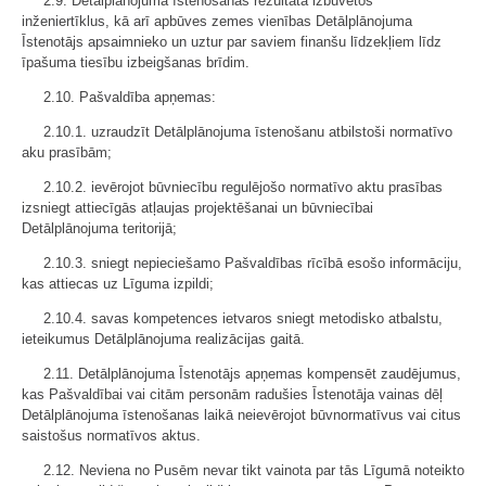
2.9. Detālplānojuma īstenošanas rezultātā izbūvētos
inženiertīklus, kā arī apbūves zemes vienības Detālplānojuma
Īstenotājs apsaimnieko un uztur par saviem finanšu līdzekļiem līdz
īpašuma tiesību izbeigšanas brīdim.
2.10. Pašvaldība apņemas:
2.10.1. uzraudzīt Detālplānojuma īstenošanu atbilstoši normatīvo
aku prasībām;
2.10.2. ievērojot būvniecību regulējošo normatīvo aktu prasības
izsniegt attiecīgās atļaujas projektēšanai un būvniecībai
Detālplānojuma teritorijā;
2.10.3. sniegt nepieciešamo Pašvaldības rīcībā esošo informāciju,
kas attiecas uz Līguma izpildi;
2.10.4. savas kompetences ietvaros sniegt metodisko atbalstu,
ieteikumus Detālplānojuma realizācijas gaitā.
2.11. Detālplānojuma Īstenotājs apņemas kompensēt zaudējumus,
kas Pašvaldībai vai citām personām radušies Īstenotāja vainas dēļ
Detālplānojuma īstenošanas laikā neievērojot būvnormatīvus vai citus
saistošus normatīvos aktus.
2.12. Neviena no Pusēm nevar tikt vainota par tās Līgumā noteikto