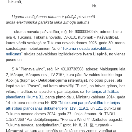
Tukumā,
Nr. _____________
Līguma noslēgšanas datums ir pēdējā pievienotā
droša elektroniskā paraksta laika zīmoga datums
Tukuma novada pašvaldība, reģ. Nr. 90000050975, adrese Talsu
iela 4, Tukums, Tukuma novads, LV-3101 (turpmāk -
Pašvaldība
),
kuras vārdā saskaņā ar Tukuma novada domes 2023. gada 30. marta
saistošajiem noteikumiem Nr. 6 "
Tukuma novada pašvaldības
nolikums
" rīkojas pašvaldības izpilddirektors
Ivars Liepiņš
, no vienas
puses un
SIA "Pienava wind", reģ. Ņr. 40103730508, adrese: Malduguņu iela
2, Mārupe, Mārupes nov., LV-2167, kuru pārstāv valdes locekle Inga
Āboliņa (turpmāk -
Detālplānojuma īstenotājs
), no otras puses, abi
kopā saukti "Puses", vai katrs atsevišķi "Puse", no brīvas gribas, bez
viltus, maldības un spaidiem, pamatojoties uz
Teritorijas attīstības
plānošanas likuma
31.
panta pirmo daļu, Ministru kabineta 2014. gada
14. oktobra noteikumu Nr. 628 "
Noteikumi par pašvaldību teritorijas
attīstības plānošanas dokumentiem
"
119.
,
119.1
. un
121.
punktu un
Tukuma novada domes 2024. gada 27. jūnija lēmumu Nr. TND/1-
1.1/24/368 "Par detālplānojuma "Pienava Wind 4" Džūkstes pagastā,
Tukuma novadā, apstiprināšanu" (prot. Nr. 8, 21. §), turpmāk -
Lēmums
), ar kuru apstiprināts detālplānojums zemes vienībai ar