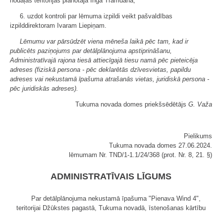
nodaļas teritorijas plānotāja Inga Tramdaha,
6. uzdot kontroli par lēmuma izpildi veikt pašvaldības
izpilddirektoram Ivaram Liepiņam.
Lēmumu var pārsūdzēt viena mēneša laikā pēc tam, kad ir
publicēts paziņojums par detālplānojuma apstiprināšanu,
Administratīvajā rajona tiesā attiecīgajā tiesu namā pēc pieteicēja
adreses (fiziskā persona - pēc deklarētās dzīvesvietas, papildu
adreses vai nekustamā īpašuma atrašanās vietas, juridiskā persona -
pēc juridiskās adreses).
Tukuma novada domes priekšsēdētājs
G. Važa
Pielikums
Tukuma novada domes 27.06.2024.
lēmumam Nr. TND/1-1.1/24/368 (prot. Nr. 8, 21. §)
ADMINISTRATĪVAIS LĪGUMS
Par detālplānojuma nekustamā īpašuma "Pienava Wind 4",
teritorijai Džūkstes pagastā, Tukuma novadā, īstenošanas kārtību