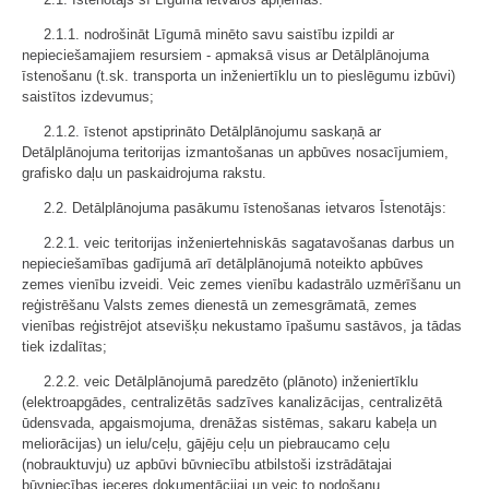
2.1.1. nodrošināt Līgumā minēto savu saistību izpildi ar
nepieciešamajiem resursiem - apmaksā visus ar Detālplānojuma
īstenošanu (t.sk. transporta un inženiertīklu un to pieslēgumu izbūvi)
saistītos izdevumus;
2.1.2. īstenot apstiprināto Detālplānojumu saskaņā ar
Detālplānojuma teritorijas izmantošanas un apbūves nosacījumiem,
grafisko daļu un paskaidrojuma rakstu.
2.2. Detālplānojuma pasākumu īstenošanas ietvaros Īstenotājs:
2.2.1. veic teritorijas inženiertehniskās sagatavošanas darbus un
nepieciešamības gadījumā arī detālplānojumā noteikto apbūves
zemes vienību izveidi. Veic zemes vienību kadastrālo uzmērīšanu un
reģistrēšanu Valsts zemes dienestā un zemesgrāmatā, zemes
vienības reģistrējot atsevišķu nekustamo īpašumu sastāvos, ja tādas
tiek izdalītas;
2.2.2. veic Detālplānojumā paredzēto (plānoto) inženiertīklu
(elektroapgādes, centralizētās sadzīves kanalizācijas, centralizētā
ūdensvada, apgaismojuma, drenāžas sistēmas, sakaru kabeļa un
meliorācijas) un ielu/ceļu, gājēju ceļu un piebraucamo ceļu
(nobrauktuvju) uz apbūvi būvniecību atbilstoši izstrādātajai
būvniecības ieceres dokumentācijai un veic to nodošanu