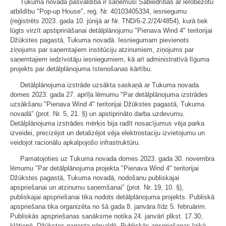
Tukuma novada pašvaldība ir saņēmusi Sabiedrības ar ierobežotu
atbildību "Pop-up House", reģ. Nr. 40103405334, iesniegumu
(reģistrēts 2023. gada 10. jūnijā ar Nr. TND/6-2.2/24/4854), kurā tiek
lūgts virzīt apstiprināšanai detālplānojumu "Pienava Wind 4" teritorijai
Džūkstes pagastā, Tukuma novadā. Iesniegumam pievienots
ziņojums par saņemtajiem institūciju atzinumiem, ziņojums par
saņemtajiem iedzīvotāju iesniegumiem, kā arī administratīvā līguma
projekts par detālplānojuma īstenošanas kārtību.
Detālplānojuma izstrāde uzsākta saskaņā ar Tukuma novada
domes 2023. gada 27. aprīļa lēmumu "Par detālplānojuma izstrādes
uzsākšanu "Pienava Wind 4" teritorijai Džūkstes pagastā, Tukuma
novadā" (prot. Nr. 5, 21. §) un apstiprināto darba uzdevumu.
Detālplānojuma izstrādes mērķis bija radīt nosacījumus vēja parka
izveidei, precizējot un detalizējot vēja elektrostaciju izvietojumu un
veidojot racionālu apkalpojošo infrastruktūru.
Pamatojoties uz Tukuma novada domes 2023. gada 30. novembra
lēmumu "Par detālplānojuma projekta "Pienava Wind 4" teritorijai
Džūkstes pagastā, Tukuma novadā, nodošanu publiskajai
apspriešanai un atzinumu saņemšanai" (prot. Nr. 19, 10. §),
publiskajai apspriešanai tika nodots detālplānojuma projekts. Publiskā
apspriešana tika organizēta no šā gada 8. janvāra līdz 5. februārim.
Publiskās apspriešanas sanāksme notika 24. janvārī plkst. 17.30,
klātienē, Džūkstes pagasta pārvaldē. Publiskās apspriešanas laikā