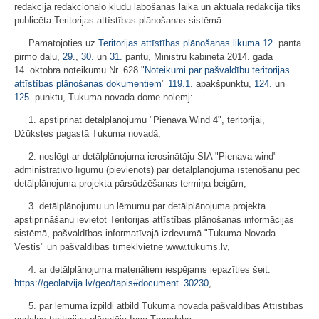
redakcijā redakcionālo kļūdu labošanas laikā un aktuālā redakcija tiks
publicēta Teritorijas attīstības plānošanas sistēmā.
Pamatojoties uz
Teritorijas attīstības plānošanas likuma
12.
panta
pirmo daļu,
29.
,
30.
un
31.
pantu, Ministru kabineta 2014. gada
14. oktobra noteikumu Nr. 628 "
Noteikumi par pašvaldību teritorijas
attīstības plānošanas dokumentiem
"
119.1
. apakšpunktu,
124.
un
125.
punktu, Tukuma novada dome nolemj:
1. apstiprināt detālplānojumu "Pienava Wind 4", teritorijai,
Džūkstes pagastā Tukuma novadā,
2. noslēgt ar detālplānojuma ierosinātāju SIA "Pienava wind"
administratīvo līgumu (pievienots) par detālplānojuma īstenošanu pēc
detālplānojuma projekta pārsūdzēšanas termiņa beigām,
3. detālplānojumu un lēmumu par detālplānojuma projekta
apstiprināšanu ievietot Teritorijas attīstības plānošanas informācijas
sistēmā, pašvaldības informatīvajā izdevumā "Tukuma Novada
Vēstis" un pašvaldības tīmekļvietnē www.tukums.lv,
4. ar detālplānojuma materiāliem iespējams iepazīties šeit:
https://geolatvija.lv/geo/tapis#document_30230
,
5. par lēmuma izpildi atbild Tukuma novada pašvaldības Attīstības