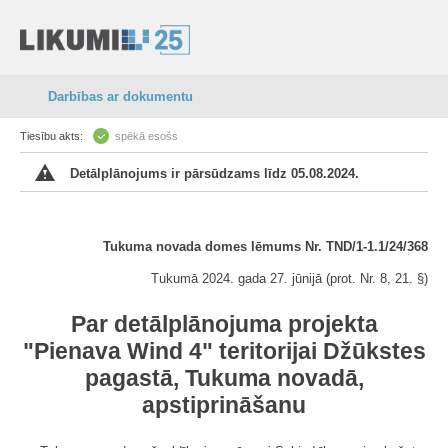
Darbības ar dokumentu
Tiesību akts:
spēkā esošs
Detālplānojums ir pārsūdzams līdz 05.08.2024.
Tukuma novada domes lēmums Nr. TND/1-1.1/24/368
Tukumā 2024. gada 27. jūnijā (prot. Nr. 8, 21. §)
Par detālplānojuma projekta
"Pienava Wind 4" teritorijai Džūkstes
pagastā, Tukuma novadā,
apstiprināšanu