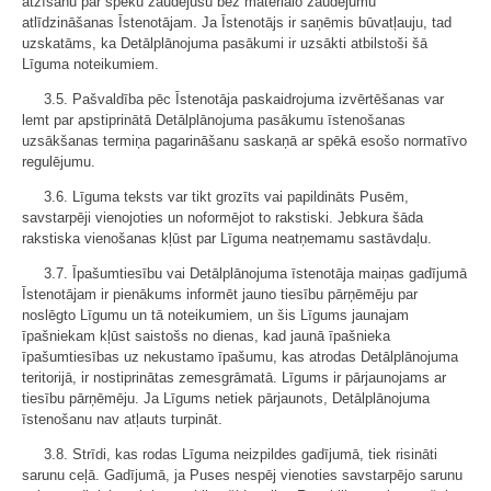
atzīšanu par spēku zaudējušu bez materiālo zaudējumu
atlīdzināšanas Īstenotājam. Ja Īstenotājs ir saņēmis būvatļauju, tad
uzskatāms, ka Detālplānojuma pasākumi ir uzsākti atbilstoši šā
Līguma noteikumiem.
3.5. Pašvaldība pēc Īstenotāja paskaidrojuma izvērtēšanas var
lemt par apstiprinātā Detālplānojuma pasākumu īstenošanas
uzsākšanas termiņa pagarināšanu saskaņā ar spēkā esošo normatīvo
regulējumu.
3.6. Līguma teksts var tikt grozīts vai papildināts Pusēm,
savstarpēji vienojoties un noformējot to rakstiski. Jebkura šāda
rakstiska vienošanas kļūst par Līguma neatņemamu sastāvdaļu.
3.7. Īpašumtiesību vai Detālplānojuma īstenotāja maiņas gadījumā
Īstenotājam ir pienākums informēt jauno tiesību pārņēmēju par
noslēgto Līgumu un tā noteikumiem, un šis Līgums jaunajam
īpašniekam kļūst saistošs no dienas, kad jaunā īpašnieka
īpašumtiesības uz nekustamo īpašumu, kas atrodas Detālplānojuma
teritorijā, ir nostiprinātas zemesgrāmatā. Līgums ir pārjaunojams ar
tiesību pārņēmēju. Ja Līgums netiek pārjaunots, Detālplānojuma
īstenošanu nav atļauts turpināt.
3.8. Strīdi, kas rodas Līguma neizpildes gadījumā, tiek risināti
sarunu ceļā. Gadījumā, ja Puses nespēj vienoties savstarpējo sarunu