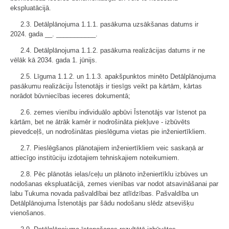
ekspluatācijā.
2.3. Detālplānojuma 1.1.1. pasākuma uzsākšanas datums ir
2024. gada __. ___________.
2.4. Detālplānojuma 1.1.2. pasākuma realizācijas datums ir ne
vēlāk kā 2034. gada 1. jūnijs.
2.5. Līguma 1.1.2. un 1.1.3. apakšpunktos minēto Detālplānojuma
pasākumu realizāciju Īstenotājs ir tiesīgs veikt pa kārtām, kārtas
norādot būvniecības ieceres dokumentā;
2.6. zemes vienību individuālo apbūvi Īstenotājs var īstenot pa
kārtām, bet ne ātrāk kamēr ir nodrošināta piekļuve - izbūvēts
pievedceļš, un nodrošinātas pieslēguma vietas pie inženiertīkliem.
2.7. Pieslēgšanos plānotajiem inženiertīkliem veic saskaņā ar
attiecīgo institūciju izdotajiem tehniskajiem noteikumiem.
2.8. Pēc plānotās ielas/ceļu un plānoto inženiertīklu izbūves un
nodošanas ekspluatācijā, zemes vienības var nodot atsavināšanai par
labu Tukuma novada pašvaldībai bez atlīdzības. Pašvaldība un
Detālplānojuma Īstenotājs par šādu nodošanu slēdz atsevišķu
vienošanos.