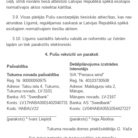
ceļā, strīdi risināmi tiesā atbilstoši Latvijas Republikā spēkā esošajos
normatīvajos aktos noteiktai kārtībai.
3.9. Visas pārējās Pušu savstarpējās tiesiskās attiecības, kas nav
atrunātas Līgumā, regulējamas saskaņā ar Latvijas Republikā spēkā
esošajiem normatīvajiem tiesību aktiem.
3.10. Līgums sastādīts latviešu valodā un noformēts uz četrām
lapām un tiek parakstīts elektroniski.
4. Pušu rekvizīti un paraksti
:
Detālplānojuma izstrādes
Pašvaldība
īstenotājs
Tukuma novada pašvaldība
SIA "Pienava wind"
Reģ. Nr. 90000050975
Reģ. Nr. 40103730508
Adrese: Talsu iela 4, Tukums,
Adrese: Malduguņu iela 2,
Tukuma novads, LV-3101
Mārupe,
Banka: AS "Swedbank"
Mārupes novads, LV-2167
Konts: LV17HABA0001402040731
Banka: AS "Swedbank"
Kods: HABALV22
Konts: LV04HABA0551054427227
_______________________
________________________
(paraksts) * Ivars Liepiņš
(paraksts) * Inga Āboliņa
Tukuma novada domes priekšsēdētājs
G. Važa