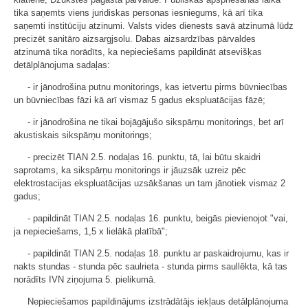
tika saņemts viens juridiskas personas iesniegums, kā arī tika
saņemti institūciju atzinumi. Valsts vides dienests savā atzinumā lūdz
precizēt sanitāro aizsargjsolu. Dabas aizsardzības pārvaldes
atzinumā tika norādīts, ka nepieciešams papildināt atsevišķas
detālplānojuma sadaļas:
- ir jānodrošina putnu monitorings, kas ietvertu pirms būvniecības
un būvniecības fāzi kā arī vismaz 5 gadus ekspluatācijas fāzē;
- ir jānodrošina ne tikai bojāgājušo sikspārņu monitorings, bet arī
akustiskais sikspārņu monitorings;
- precizēt TIAN 2.5. nodaļas 16. punktu, tā, lai būtu skaidri
saprotams, ka sikspārņu monitorings ir jāuzsāk uzreiz pēc
elektrostacijas ekspluatācijas uzsākšanas un tam jānotiek vismaz 2
gadus;
- papildināt TIAN 2.5. nodaļas 16. punktu, beigās pievienojot "vai,
ja nepieciešams, 1,5 x lielākā platībā";
- papildināt TIAN 2.5. nodaļas 18. punktu ar paskaidrojumu, kas ir
nakts stundas - stunda pēc saulrieta - stunda pirms saullēkta, kā tas
norādīts IVN ziņojuma 5. pielikumā.
Nepieciešamos papildinājums izstrādātājs iekļaus detālplānojuma