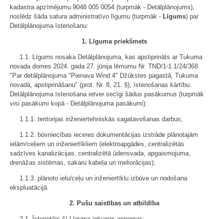
kadastra apzīmējumu 9048 005 0054 (turpmāk - Detālplānojums),
noslēdz šāda satura administratīvo līgumu (turpmāk -
Līgums
) par
Detālplānojuma īstenošanu:
1. Līguma priekšmets
1.1. Līgums nosaka Detālplānojuma, kas apstiprināts ar Tukuma
novada domes 2024. gada 27. jūnija lēmumu Nr. TND/1-1.1/24/368
"Par detālplānojuma "Pienava Wind 4" Džūkstes pagastā, Tukuma
novadā, apstiprināšanu" (prot. Nr. 8, 21. §), īstenošanas kārtību.
Detālplānojuma īstenošana ietver secīgi šādus pasākumus (turpmāk
visi pasākumi kopā - Detālplānojuma pasākumi):
1.1.1. teritorijas inženiertehniskās sagatavošanas darbus;
1.1.2. būvniecības ieceres dokumentācijas izstrāde plānotajām
ielām/ceļiem un inženiertīkliem (elektroapgādes, centralizētās
sadzīves kanalizācijas, centralizētā ūdensvada, apgaismojuma,
drenāžas sistēmas, sakaru kabeļa un meliorācijas);
1.1.3. plānoto ielu/ceļu un inženiertīklu izbūve un nodošana
ekspluatācijā.
2. Pušu saistības un atbildība
2.1. Īstenotājs šī Līguma ietvaros apņemas: