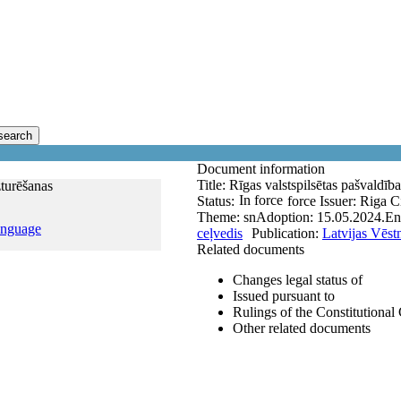
search
Document information
Title:
Rīgas valstspilsētas pašvaldība
zturēšanas
In force
Status:
force
Issuer:
Riga C
Theme:
sn
Adoption:
15.05.2024.
En
anguage
ceļvedis
Publication:
Latvijas Vēst
Related documents
Changes legal status of
Issued pursuant to
Rulings of the Constitutional
Other related documents