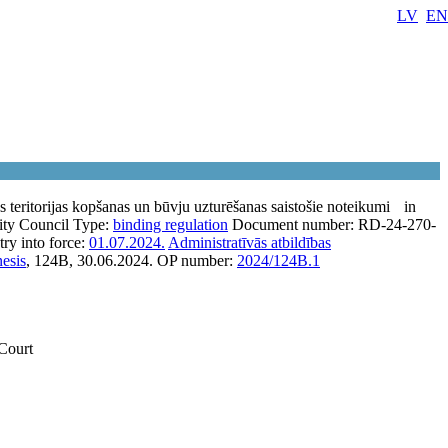
LV
EN
s teritorijas kopšanas un būvju uzturēšanas saistošie noteikumi
in
ity Council
Type:
binding regulation
Document number:
RD-24-270-
try into force:
01.07.2024.
Administratīvās atbildības
nesis
, 124B, 30.06.2024.
OP number:
2024/124B.1
 Court