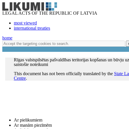
LEGAL ACTS OF THE REPUBLIC OF LATVIA
most viewed
international treaties
home
Rīgas valstspilsētas pašvaldības teritorijas kopšanas un būvju u
saistošie noteikumi
This document has not been officially translated by the
State L
Centre
.
Ar pielikumiem
Ar manām piezīmēm