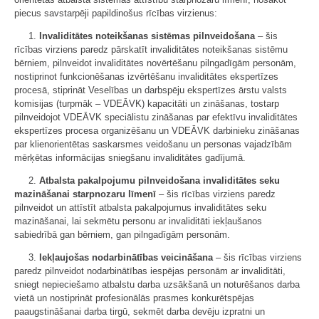
piecus savstarpēji papildinošus rīcības virzienus:
1.
Invaliditātes noteikšanas sistēmas pilnveidošana
– šis
rīcības virziens paredz pārskatīt invaliditātes noteikšanas sistēmu
bērniem, pilnveidot invaliditātes novērtēšanu pilngadīgām personām,
nostiprinot funkcionēšanas izvērtēšanu invaliditātes ekspertīzes
procesā, stiprināt Veselības un darbspēju ekspertīzes ārstu valsts
komisijas (turpmāk – VDEĀVK) kapacitāti un zināšanas, tostarp
pilnveidojot VDEĀVK speciālistu zināšanas par efektīvu invaliditātes
ekspertīzes procesa organizēšanu un VDEĀVK darbinieku zināšanas
par klienorientētas saskarsmes veidošanu un personas vajadzībām
mērķētas informācijas sniegšanu invaliditātes gadījumā.
2.
Atbalsta pakalpojumu pilnveidošana invaliditātes seku
mazināšanai starpnozaru līmenī
– šis rīcības virziens paredz
pilnveidot un attīstīt atbalsta pakalpojumus invaliditātes seku
mazināšanai, lai sekmētu personu ar invaliditāti iekļaušanos
sabiedrībā gan bērniem, gan pilngadīgām personām.
3.
Iekļaujošas nodarbinātības veicināšana
– šis rīcības virziens
paredz pilnveidot nodarbinātības iespējas personām ar invaliditāti,
sniegt nepieciešamo atbalstu darba uzsākšanā un noturēšanos darba
vietā un nostiprināt profesionālās prasmes konkurētspējas
paaugstināšanai darba tirgū, sekmēt darba devēju izpratni un