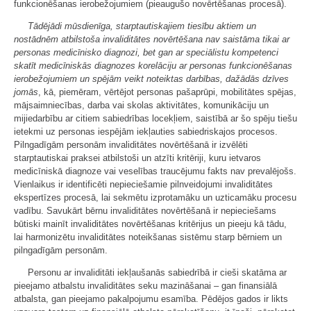
funkcionēšanas ierobežojumiem (pieaugušo novērtēšanas procesā).
Tādējādi mūsdienīga, starptautiskajiem tiesību aktiem un
nostādnēm atbilstoša invaliditātes novērtēšana nav saistāma tikai ar
personas medicīnisko diagnozi, bet gan ar speciālistu kompetenci
skatīt medicīniskās diagnozes korelāciju ar personas funkcionēšanas
ierobežojumiem un spējām veikt noteiktas darbības, dažādās dzīves
jomās
, kā, piemēram, vērtējot personas pašaprūpi, mobilitātes spējas,
mājsaimniecības, darba vai skolas aktivitātes, komunikāciju un
mijiedarbību ar citiem sabiedrības locekļiem, saistībā ar šo spēju tiešu
ietekmi uz personas iespējām iekļauties sabiedriskajos procesos.
Pilngadīgām personām invaliditātes novērtēšanā ir izvēlēti
starptautiskai praksei atbilstoši un atzīti kritēriji, kuru ietvaros
medicīniskā diagnoze vai veselības traucējumu fakts nav prevalējošs.
Vienlaikus ir identificēti nepieciešamie pilnveidojumi invaliditātes
ekspertīzes procesā, lai sekmētu izprotamāku un uzticamāku procesu
vadību. Savukārt bērnu invaliditātes novērtēšanā ir nepieciešams
būtiski mainīt invaliditātes novērtēšanas kritērijus un pieeju kā tādu,
lai harmonizētu invaliditātes noteikšanas sistēmu starp bērniem un
pilngadīgām personām.
Personu ar invaliditāti iekļaušanās sabiedrībā ir cieši skatāma ar
pieejamo atbalstu invaliditātes seku mazināšanai – gan finansiālā
atbalsta, gan pieejamo pakalpojumu esamība. Pēdējos gados ir likts