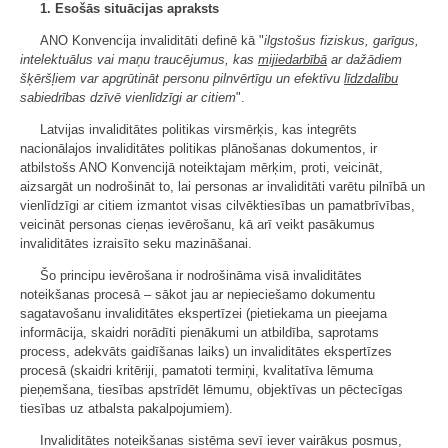
1. Esošās situācijas apraksts
ANO Konvencija invaliditāti definē kā "
ilgstošus fiziskus, garīgus,
intelektuālus vai maņu traucējumus, kas
mijiedarbībā
ar dažādiem
šķēršļiem var apgrūtināt personu pilnvērtīgu un efektīvu
līdzdalību
sabiedrības dzīvē vienlīdzīgi ar citiem
".
Latvijas invaliditātes politikas virsmērķis, kas integrēts
nacionālajos invaliditātes politikas plānošanas dokumentos, ir
atbilstošs ANO Konvencijā noteiktajam mērķim, proti, veicināt,
aizsargāt un nodrošināt to, lai personas ar invaliditāti varētu pilnībā un
vienlīdzīgi ar citiem izmantot visas cilvēktiesības un pamatbrīvības,
veicināt personas cieņas ievērošanu, kā arī veikt pasākumus
invaliditātes izraisīto seku mazināšanai.
Šo principu ievērošana ir nodrošināma visā invaliditātes
noteikšanas procesā – sākot jau ar nepieciešamo dokumentu
sagatavošanu invaliditātes ekspertīzei (pietiekama un pieejama
informācija, skaidri norādīti pienākumi un atbildība, saprotams
process, adekvāts gaidīšanas laiks) un invaliditātes ekspertīzes
procesā (skaidri kritēriji, pamatoti termiņi, kvalitatīva lēmuma
pieņemšana, tiesības apstrīdēt lēmumu, objektīvas un pēctecīgas
tiesības uz atbalsta pakalpojumiem).
Invaliditātes noteikšanas sistēma sevī iever vairākus posmus,