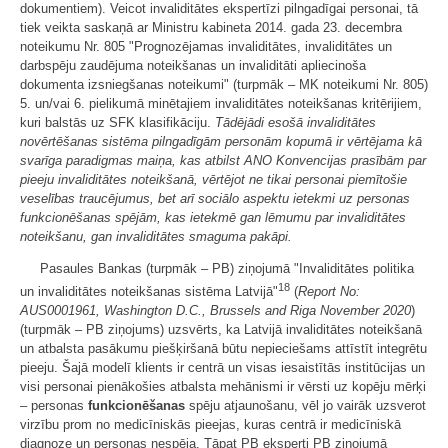
dokumentiem). Veicot invaliditātes ekspertīzi pilngadīgai personai, tā
tiek veikta saskaņā ar Ministru kabineta 2014. gada 23. decembra
noteikumu Nr. 805 "Prognozējamas invaliditātes, invaliditātes un
darbspēju zaudējuma noteikšanas un invaliditāti apliecinoša
dokumenta izsniegšanas noteikumi" (turpmāk – MK noteikumi Nr. 805)
5. un/vai 6. pielikumā minētajiem invaliditātes noteikšanas kritērijiem,
kuri balstās uz SFK klasifikāciju.
Tādējādi esošā invaliditātes
novērtēšanas sistēma pilngadīgām personām kopumā ir vērtējama kā
svarīga paradigmas maiņa, kas atbilst ANO Konvencijas prasībām par
pieeju invaliditātes noteikšanā, vērtējot ne tikai personai piemītošie
veselības traucējumus, bet arī sociālo aspektu ietekmi uz personas
funkcionēšanas spējām, kas ietekmē gan lēmumu par invaliditātes
noteikšanu, gan invaliditātes smaguma pakāpi.
Pasaules Bankas (turpmāk – PB) ziņojumā "Invaliditātes politika
18
un invaliditātes noteikšanas sistēma Latvijā"
(
Report No:
AUS0001961, Washington D.C., Brussels and Riga November 2020
)
(turpmāk – PB ziņojums) uzsvērts, ka Latvijā invaliditātes noteikšanā
un atbalsta pasākumu piešķiršanā būtu nepieciešams attīstīt integrētu
pieeju. Šajā modelī klients ir centrā un visas iesaistītās institūcijas un
visi personai pienākošies atbalsta mehānismi ir vērsti uz kopēju mērķi
– personas
funkcionēšanas
spēju atjaunošanu, vēl jo vairāk uzsverot
virzību prom no medicīniskās pieejas, kuras centrā ir medicīniskā
diagnoze un personas nespēja. Tāpat PB eksperti PB ziņojumā