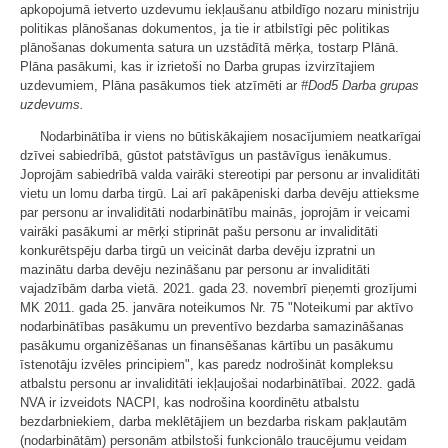
apkopojumā ietverto uzdevumu iekļaušanu atbildīgo nozaru ministriju
politikas plānošanas dokumentos, ja tie ir atbilstīgi pēc politikas
plānošanas dokumenta satura un uzstādītā mērķa, tostarp Plānā.
Plāna pasākumi, kas ir izrietoši no Darba grupas izvirzītajiem
uzdevumiem, Plāna pasākumos tiek atzīmēti ar
#Dod5 Darba grupas
uzdevums.
Nodarbinātība ir viens no būtiskākajiem nosacījumiem neatkarīgai
dzīvei sabiedrībā, gūstot patstāvīgus un pastāvīgus ienākumus.
Joprojām sabiedrībā valda vairāki stereotipi par personu ar invaliditāti
vietu un lomu darba tirgū. Lai arī pakāpeniski darba devēju attieksme
par personu ar invaliditāti nodarbinātību mainās, joprojām ir veicami
vairāki pasākumi ar mērķi stiprināt pašu personu ar invaliditāti
konkurētspēju darba tirgū un veicināt darba devēju izpratni un
mazinātu darba devēju nezināšanu par personu ar invaliditāti
vajadzībām darba vietā. 2021. gada 23. novembrī pieņemti grozījumi
MK 2011. gada 25. janvāra noteikumos Nr. 75 "Noteikumi par aktīvo
nodarbinātības pasākumu un preventīvo bezdarba samazināšanas
pasākumu organizēšanas un finansēšanas kārtību un pasākumu
īstenotāju izvēles principiem", kas paredz nodrošināt kompleksu
atbalstu personu ar invaliditāti iekļaujošai nodarbinātībai. 2022. gadā
NVA ir izveidots NACPI, kas nodrošina koordinētu atbalstu
bezdarbniekiem, darba meklētājiem un bezdarba riskam pakļautām
(nodarbinātām) personām atbilstoši funkcionālo traucējumu veidam