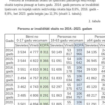
Personu ar invaliditāti skaits un īpatsvars pastāvīgo iedzīvotāju
skaitā turpina pieaugt ar katru gadu. 2014. gadā personu ar invaliditāti
īpatsvars no kopējā valsts iedzīvotāju skaita bija 8,6%, 2016. gadā –
8,8%, bet 2023. gada beigās jau 11,3% (skatīt 1. tabulu).
1. tabula
Personu ar invaliditāti skaits no 2014.–2023. gadam
Bērni no
Personas no
Perso
0-17 gadu vecumam
18-63 gadu vecumam
≥64 gadu 
Gads
Sievietes
Vīrieši
KOPĀ
Sievietes
Vīrieši
KOPĀ
Sievietes
Vīri
2014.
53
103
2
3 534
4 777
8 311
50 149
34 135
gads
817
966
06
2015.
54
105
2
3 544
4 822
8 366
51 091
36 945
gads
551
642
85
2016.
55
106
2
3 551
4 810
8 361
51 606
39 530
gads
178
784
44
2017.
55
106
2
3 494
4 757
8 251
51 833
41 862
gads
034
867
85
2018.
55
107
3
3 462
4 743
8 205
52 297
45 120
gads
375
672
81
2019.
54
106
3
3 485
4 806
8 291
51 863
48 217
gads
894
757
89
2020.
55
106
3
3 501
4 894
8 395
51 805
51 291