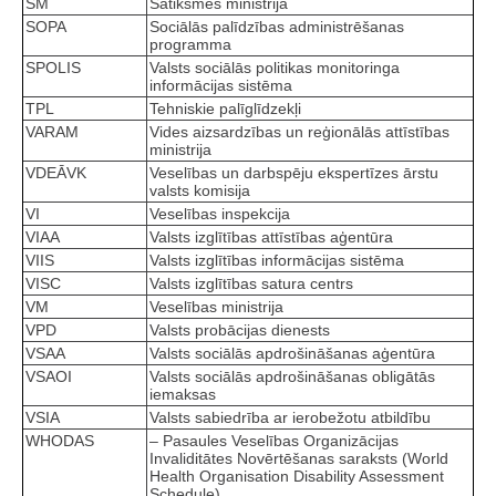
SM
Satiksmes ministrija
SOPA
Sociālās palīdzības administrēšanas
programma
SPOLIS
Valsts sociālās politikas monitoringa
informācijas sistēma
TPL
Tehniskie palīglīdzekļi
VARAM
Vides aizsardzības un reģionālās attīstības
ministrija
VDEĀVK
Veselības un darbspēju ekspertīzes ārstu
valsts komisija
VI
Veselības inspekcija
VIAA
Valsts izglītības attīstības aģentūra
VIIS
Valsts izglītības informācijas sistēma
VISC
Valsts izglītības satura centrs
VM
Veselības ministrija
VPD
Valsts probācijas dienests
VSAA
Valsts sociālās apdrošināšanas aģentūra
VSAOI
Valsts sociālās apdrošināšanas obligātās
iemaksas
VSIA
Valsts sabiedrība ar ierobežotu atbildību
WHODAS
– Pasaules Veselības Organizācijas
Invaliditātes Novērtēšanas saraksts (World
Health Organisation Disability Assessment
Schedule)