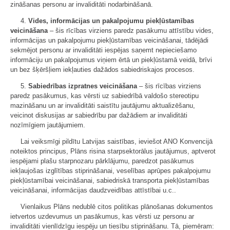
zināšanas personu ar invaliditāti nodarbināšanā.
4.
Vides, informācijas un pakalpojumu piekļūstamības
veicināšana
– šis rīcības virziens paredz pasākumu attīstību vides,
informācijas un pakalpojumu piekļūstamības veicināšanai, tādējādi
sekmējot personu ar invaliditāti iespējas saņemt nepieciešamo
informāciju un pakalpojumus viņiem ērtā un piekļūstamā veidā, brīvi
un bez šķēršļiem iekļauties dažādos sabiedriskajos procesos.
5.
Sabiedrības izpratnes veicināšana
– šis rīcības virziens
paredz pasākumus, kas vērsti uz sabiedrībā valdošo stereotipu
mazināšanu un ar invaliditāti saistītu jautājumu aktualizēšanu,
veicinot diskusijas ar sabiedrību par dažādiem ar invaliditāti
nozīmīgiem jautājumiem.
Lai veiksmīgi pildītu Latvijas saistības, ieviešot ANO Konvencijā
noteiktos principus, Plāns risina starpsektorālus jautājumus, aptverot
iespējami plašu starpnozaru pārklājumu, paredzot pasākumus
iekļaujošas izglītības stiprināšanai, veselības aprūpes pakalpojumu
piekļūstamībai veicināšanai, sabiedriskā transporta piekļūstamības
veicināšanai, informācijas daudzveidības attīstībai u.c..
Vienlaikus Plāns nedublē citos politikas plānošanas dokumentos
ietvertos uzdevumus un pasākumus, kas vērsti uz personu ar
invaliditāti vienlīdzīgu iespēju un tiesību stiprināšanu. Tā, piemēram: