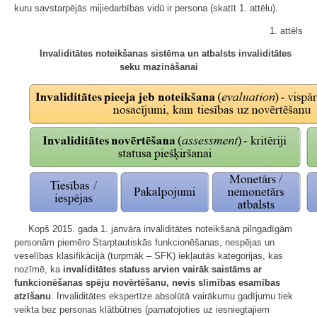
kuru savstarpējās mijiedarbības vidū ir persona (skatīt 1. attēlu).
1. attēls
Invaliditātes noteikšanas sistēma un atbalsts invaliditātes
seku mazināšanai
Kopš 2015. gada 1. janvāra invaliditātes noteikšanā pilngadīgām
personām piemēro Starptautiskās funkcionēšanas, nespējas un
veselības klasifikācijā (turpmāk – SFK) iekļautās kategorijas, kas
nozīmē, ka
invaliditātes statuss arvien vairāk saistāms ar
funkcionēšanas spēju novērtēšanu, nevis slimības esamības
atzīšanu
. Invaliditātes ekspertīze absolūtā vairākumu gadījumu tiek
veikta bez personas klātbūtnes (pamatojoties uz iesniegtajiem