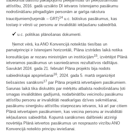
sabiedrībā balstītu pakalpojumu pieejamības un piekļūstamības
attīstību, 2016. gadā uzsākto DI ietvaros īstenojamo pasākumu
nodrošināšanu pilngadīgām personām ar garīga rakstura
14
traucējumiem(turpmāk – GRT)
u.c. būtiskus pasākumus, kas
tostarp ir vērsti uz personu ar invaliditāti iekļaušanu sabiedrībā.
u.c. politikas plānošanas dokumenti.
Ņemot vērā, ka ANO Konvencijā noteiktās tiesības un
pamatprincipi ir īstenojami horizontāli, Plāna izstrādes laikā notika
15
konsultācijas ar nozaru ministrijām un institūcijām
, izvērtējot Plānā
ietveramos pasākumus un sasniedzamos rezultatīvos rādītājus.
Savukārt 2024. gada 21. februārī Plāna projekts bija nodots
16
sabiedriskajai apspriešanai
, 2024. gada 5. martā organizējot
17
tiešsaistes sanāksmi
par Plāna projektā ietvertajiem pasākumiem.
Sarunas laikā tika diskutēts par mērķētu atbalsta nodrošināšanu ļoti
smagas invaliditātes gadījumā, nodarbinātību veicinošu pasākumu
attīstību personu ar invaliditāti neatkarīgas dzīves sekmēšanai,
pasākumu sinerģisku attīstību starpnozaru ietvaros, kā arī par citiem
Plānā ietvertajiem pasākumiem, kas veicina personu ar invaliditāti
iekļaušanos sabiedrībā. Kopumā sanāksmes dalībnieki atzinīgi
novērtēja Plānā ietvertos pasākumus un nosprausto virzību ANO
Konvencijā noteikto principu ieviešanai.