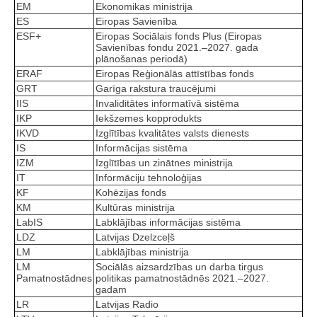
EM
Ekonomikas ministrija
ES
Eiropas Savienība
ESF+
Eiropas Sociālais fonds Plus (Eiropas
Savienības fondu 2021.–2027. gada
plānošanas periodā)
ERAF
Eiropas Reģionālās attīstības fonds
GRT
Garīga rakstura traucējumi
IIS
Invaliditātes informatīvā sistēma
IKP
Iekšzemes kopprodukts
IKVD
Izglītības kvalitātes valsts dienests
IS
Informācijas sistēma
IZM
Izglītības un zinātnes ministrija
IT
Informāciju tehnoloģijas
KF
Kohēzijas fonds
KM
Kultūras ministrija
LabIS
Labklājības informācijas sistēma
LDZ
Latvijas Dzelzceļš
LM
Labklājības ministrija
LM
Sociālās aizsardzības un darba tirgus
Pamatnostādnes
politikas pamatnostādnēs 2021.–2027.
gadam
LR
Latvijas Radio