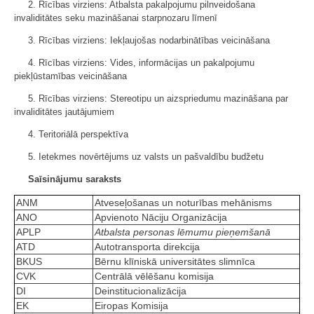
2. Rīcības virziens: Atbalsta pakalpojumu pilnveidošana
invaliditātes seku mazināšanai starpnozaru līmenī
3. Rīcības virziens: Iekļaujošas nodarbinātības veicināšana
4. Rīcības virziens: Vides, informācijas un pakalpojumu
piekļūstamības veicināšana
5. Rīcības virziens: Stereotipu un aizspriedumu mazināšana par
invaliditātes jautājumiem
4. Teritoriālā perspektīva
5. Ietekmes novērtējums uz valsts un pašvaldību budžetu
Saīsinājumu saraksts
ANM
Atveseļošanas un noturības mehānisms
ANO
Apvienoto Nāciju Organizācija
APLP
Atbalsta personas lēmumu pieņemšanā
ATD
Autotransporta direkcija
BKUS
Bērnu klīniskā universitātes slimnīca
CVK
Centrālā vēlēšanu komisija
DI
Deinstitucionalizācija
EK
Eiropas Komisija