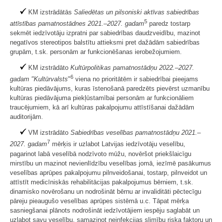
KM izstrādātās
Saliedētas un pilsoniski aktīvas sabiedrības
5
attīstības pamatnostādnes 2021.–2027. gadam
paredz tostarp
sekmēt iedzīvotāju izpratni par sabiedrības daudzveidību, mazinot
negatīvos stereotipos balstītu attieksmi pret dažādām sabiedrības
grupām, t.sk. personām ar funkcionēšanas ierobežojumiem.
KM izstrādāto
Kultūrpolitikas pamatnostādņu 2022.–2027.
6
gadam "Kultūrvalsts
"
viena no prioritātēm ir sabiedrībai pieejams
kultūras piedāvājums, kuras īstenošanā paredzēts pievērst uzmanību
kultūras piedāvājuma piekļūstamībai personām ar funkcionāliem
traucējumiem, kā arī kultūras pakalpojumu attīstīšanai dažādām
auditorijām.
VM izstrādāto
Sabiedrības veselības pamatnostādņu 2021.–
7
2027. gadam
mērķis ir uzlabot Latvijas iedzīvotāju veselību,
pagarinot labā veselībā nodzīvoto mūžu, novēršot priekšlaicīgu
mirstību un mazinot nevienlīdzību veselības jomā, iezīmē pasākumus
veselības aprūpes pakalpojumu pilnveidošanai, tostarp, pilnveidot un
attīstīt medicīniskās rehabilitācijas pakalpojumus bērniem, t.sk.
dinamisko novērošanu un nodrošināt bērnu ar invaliditāti pēctecīgu
pāreju pieaugušo veselības aprūpes sistēmā u.c. Tāpat mērķa
sasniegšanai plānots nodrošināt iedzīvotājiem iespēju saglabāt un
uzlabot savu veselību, samazinot neinfekcijas slimību riska faktoru un