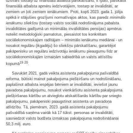
uzsvars tostarp uz finansiālā atbalsta pārskatīšanu, it īpaši, pārskatot
finansiālā atbalsta apmēru iedzīvotājiem, tostarp ar invaliditāti, ar
zemiem un ļoti zemiem ienākumiem. Proti, kopš 2023. gada 1. jūlija
spēkā ir stājušies grozījumi normatīvajos aktos, kas paredz
minimālo
ienākumu sliekšņu
(tostarp valsts sociālā nodrošinājuma pabalsta
invaliditātes gadījumā un minimālās invaliditātes pensijas) apmērus
noteikt metodoloģiski pamatotus, piesaistot tos konkrētam
sociālekonomiskajam radītājam – minimālo ienākumu mediānai - un
nosakot regulāru (ikgadēju) šo sliekšņu pārskatīšanu, garantējot
pakāpenisku un regulāru iedzīvotāju ienākumu pieaugumu līdz ar
sociālekonomiskajām izmaiņām sabiedrībā un valsts attīstību
19
20
kopumā
.
Savukārt 2021. gadā veikta
asistenta pakalpojuma pašvaldībā
reforma
, būtiski mainot pakalpojuma piešķiršanu un nodrošināšanu,
paplašinot atbalsta iespējas bērniem ar invaliditāti, ieviešot jaunu
pavadoņa pakalpojumu, nosakot vienkāršotu asistenta pakalpojuma
piešķiršanas kārtību un atvieglotu atskaitīšanās kārtību par sniegto
pakalpojumu, pakāpeniski paaugstinot asistenta un pavadoņa
atlīdzību. Tā, piemēram, 2023. gadā asistenta pakalpojumu
pašvaldībā saņēma vairāk kā 17 tūkst. personas ar invaliditāti,
sasniedzot valsts budžeta izmaksas pakalpojuma nodrošināšanai
50,3 milj.
euro
.