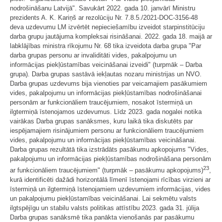
nodrošināšanu Latvijā". Savukārt 2022. gada 10. janvārī Ministru
prezidents A. K. Kariņš ar rezolūciju Nr. 7.8.5./2021-DOC-3156-48
deva uzdevumu LM izvērtēt nepieciešamību izveidot starpinstitūciju
darba grupu jautājuma kompleksai risināšanai. 2022. gada 18. maijā ar
labklājības ministra rīkojumu Nr. 68 tika izveidota darba grupa "Par
darba grupas personu ar invaliditāti vides, pakalpojumu un
informācijas piekļūstamības veicināšanai izveidi" (turpmāk – Darba
grupa). Darba grupas sastāvā iekļautas nozaru ministrijas un NVO.
Darba grupas uzdevums bija vienoties par veicamajiem pasākumiem
vides, pakalpojumu un informācijas piekļūstamības nodrošināšanai
personām ar funkcionāliem traucējumiem, nosakot īstermiņā un
ilgtermiņā īstenojamos uzdevumus. Līdz 2023. gada nogalei notika
vairākas Darba grupas sanāksmes, kuru laikā tika diskutēts par
iespējamajiem risinājumiem personu ar funkcionāliem traucējumiem
vides, pakalpojumu un informācijas piekļūstamības veicināšanai.
Darba grupas rezultātā tika izstrādāts pasākumu apkopojums "Vides,
pakalpojumu un informācijas piekļūstamības nodrošināšana personām
23
ar funkcionāliem traucējumiem" (turpmāk – pasākumu apkopojums)
,
kurā identificēti dažādi horizontālā līmenī īstenojami rīcības virzieni ar
īstermiņā un ilgtermiņā īstenojamiem uzdevumiem informācijas, vides
un pakalpojumu piekļūstamības veicināšanai. Lai sekmētu valsts
ilgtspējīgu un stabilu valsts politikas attīstību 2023. gada 31. jūlija
Darba grupas sanāksmē tika panākta vienošanās par pasākumu