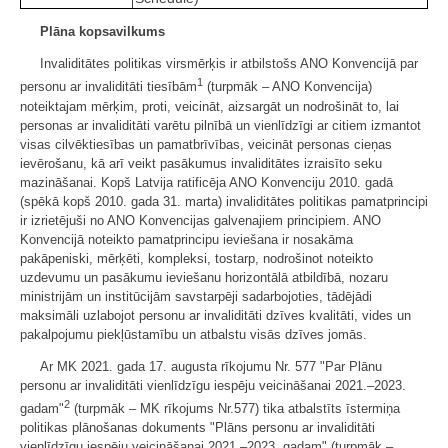
Plāna kopsavilkums
Invaliditātes politikas virsmērķis ir atbilstošs ANO Konvencijā par
1
personu ar invaliditāti tiesībām
(turpmāk – ANO Konvencija)
noteiktajam mērķim, proti, veicināt, aizsargāt un nodrošināt to, lai
personas ar invaliditāti varētu pilnībā un vienlīdzīgi ar citiem izmantot
visas cilvēktiesības un pamatbrīvības, veicināt personas cieņas
ievērošanu, kā arī veikt pasākumus invaliditātes izraisīto seku
mazināšanai. Kopš Latvija ratificēja ANO Konvenciju 2010. gadā
(spēkā kopš 2010. gada 31. marta) invaliditātes politikas pamatprincipi
ir izrietējuši no ANO Konvencijas galvenajiem principiem. ANO
Konvencijā noteikto pamatprincipu ieviešana ir nosakāma
pakāpeniski, mērķēti, kompleksi, tostarp, nodrošinot noteikto
uzdevumu un pasākumu ieviešanu horizontālā atbildībā, nozaru
ministrijām un institūcijām savstarpēji sadarbojoties, tādējādi
maksimāli uzlabojot personu ar invaliditāti dzīves kvalitāti, vides un
pakalpojumu piekļūstamību un atbalstu visās dzīves jomās.
Ar MK 2021. gada 17. augusta rīkojumu Nr. 577 "Par Plānu
personu ar invaliditāti vienlīdzīgu iespēju veicināšanai 2021.–2023.
2
gadam"
(turpmāk – MK rīkojums Nr.577) tika atbalstīts īstermiņa
politikas plānošanas dokuments "Plāns personu ar invaliditāti
vienlīdzīgu iespēju veicināšanai 2021.–2023. gadam" (turpmāk –