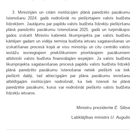
3. Ministrijām un citām institūcijām plānā paredzēto pasākumu
īstenošanu 2024. gadā nodrošināt no piešķirtajiem valsts budžeta
līdzekļiem. Jautājumu par papildu valsts budžeta līdzekļu piešķiršanu
plānā paredzēto pasākumu īstenošanai 2025. gadā un turpmākajos
gados izskatīt Ministru kabinetā likumprojekta par valsts budžetu
kārtējam gadam un vidēja termiņa budžeta ietvaru sagatavošanas un
izskatīšanas procesā kopā ar visu ministriju un citu centrālo valsts
iestāžu iesniegtajiem priekšlikumiem prioritārajiem pasākumiem
atbilstoši valsts budžeta finansiālajām iespējām. Ja valsts budžeta
likumprojekta sagatavošanas procesā papildu valsts budžeta līdzekļi
plānā paredzēto pasākumu īstenošanai netiek piešķirti vai tiek
piešķirti daļēji, tad attiecīgajām par plāna pasākumu ieviešanu
atbildīgajām institūcijām nodrošināt, ka tiek īstenoti tie plānā
paredzētie pasākumi, kurus var nodrošināt piešķirto valsts budžeta
līdzekļu ietvaros.
Ministru prezidente
E. Siliņa
Labklājības ministrs
U. Augulis