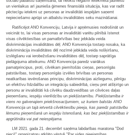
sociālo pabalstu saņemšanā, lai netiktu negatīvi ietekmēta jauniešu
un vienlaikus arī jaunieša ģimenes finansiālā situācija, kas var radīt
pēctecīgu ietekmi uz personas ar invaliditāti iespējām saņemt
nepieciešamo aprūpi un atbalstu invaliditātes seku mazināšanai.
Ratificējot ANO Konvenciju, Latvija ir apņēmusies nodrošināt un
veicināt to, lai visas personas ar invaliditāti varētu pilnībā īstenot
visas cilvēktiesības un pamatbrīvības bez jebkāda veida
diskriminācijas invaliditātes dēļ. ANO Konvencija tostarp nosaka, ka
diskriminācija invaliditātes dēļ nozīmē jebkāda veida nošķiršanu,
izslēgšanu vai ierobežošanu invaliditātes dēļ, tostarp saprātīga
pielāgojuma atteikumu. ANO Konvencija paredz vairākus
pamatprincipus, proti, cilvēkam piemītošās cieņas, personīgās
patstāvības, tostarp personīgās izvēles brīvības un personas
neatkarības ievērošanas principu, diskriminācijas aizliegumu, pilnīgu
un efektīvu līdzdalību un integrāciju sabiedrībā, cieņu pret atšķirīgo un
personu ar invaliditāti kā cilvēku daudzveidības un cilvēces daļas
pieņemšanu, iespēju vienlīdzību un piekļūstamību.
Piekļūstamība ir
viens no galvenajiem priekšnosacījumiem, uz kuriem balstās ANO
Konvencija un tajā ietvertā cilvēktiesību pieeja, kas paredz patstāvību
lēmumu pieņemšanā un iespēju īstenošanā, kas bez piekļūstamības ir
apgrūtināta vai pat neiespējama.
LM 2021. gada 21. decembrī saņēma labdarības maratona "Dod
pieci!" organizatoru atklāto vēstuli "Par vides pieejamības