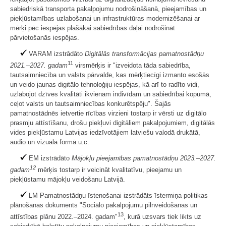
sabiedriskā transporta pakalpojumu nodrošināšanā, pieejamības un
piekļūstamības uzlabošanai un infrastruktūras modernizēšanai ar
mērķi pēc iespējas plašākai sabiedrības daļai nodrošināt
pārvietošanās iespējas.
VARAM izstrādāto
Digitālās transformācijas pamatnostādņu
11
2021.–2027. gadam
virsmērķis ir "izveidota tāda sabiedrība,
tautsaimniecība un valsts pārvalde, kas mērķtiecīgi izmanto esošās
un veido jaunas digitālo tehnoloģiju iespējas, kā arī to radīto vidi,
uzlabojot dzīves kvalitāti ikvienam indivīdam un sabiedrībai kopumā,
ceļot valsts un tautsaimniecības konkurētspēju". Šajās
pamatnostādnēs ietvertie rīcības virzieni tostarp ir vērsti uz digitālo
prasmju attīstīšanu, drošu piekļuvi digitāliem pakalpojumiem, digitālās
vides piekļūstamu Latvijas iedzīvotājiem latviešu valodā drukātā,
audio un vizuālā formā u.c.
EM izstrādāto
Mājokļu pieejamības pamatnostādņu 2023.–2027.
12
gadam
mērķis tostarp ir veicināt kvalitatīvu, pieejamu un
piekļūstamu mājokļu veidošanu Latvijā.
LM Pamatnostādņu īstenošanai izstrādāts īstermiņa politikas
plānošanas dokuments "Sociālo pakalpojumu pilnveidošanas un
13
attīstības plānu 2022.–2024. gadam"
, kurā uzsvars tiek likts uz