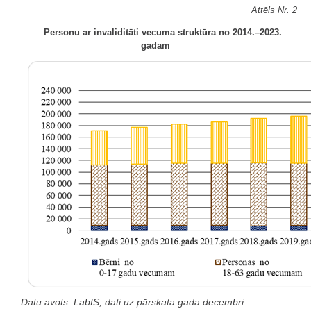
Attēls Nr. 2
Personu ar invaliditāti vecuma struktūra no 2014.–2023.
gadam
Datu avots: LabIS, dati uz pārskata gada decembri