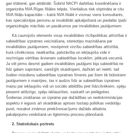
gan klātienē, gan attālināti. Šobrīd NACPI darbības koordinēšana ir
organizēta NVA Rīgas filiāles telpās. Vienlaikus tiek stiprināta ar citu
NVA filiāļu kapacitāte – katrā NVA filiālē ir vismaz viens konsultants,
kas specializējas personu ar invaliditāti apkalpošanā un piedalās īpaši
organizētajās mācībās un pasākumos par invaliditātes jautājumiem.
Kā caurvijošs elements visas invaliditātes rīcībpolitikas attīstībai ir
sabiedrības izpratnes veicināšana, stereotipu mazināšana par
invaliditātes jautājumiem, nostiprinot virzību sabiedrības attīstībā,
kurā cilvēkcieņa, neatkarība, patstāvība un iekļaujoša vide ir
nozīmīgas vērtības ikvienam sabiedrības loceklim, jebkurā vecumā.
Ja vēl pirms desmit gadiem invaliditātes jautājumi bija sabiedrībā ne
līdz galam saprotami, sarežģīti skaidrojami, dažkārt arī neērti, tad
šodien mūsdienu sabiedrības izpratnes līmenis par šiem tik būtiskiem
jautājumiem ir mainījies, tas ir audzis līdz ar sabiedrības izpratnes
maiņu par iekļaujošu vidi un sociālo atbildību pret līdzcilvēkiem, spēju
pieņemt atšķirīgo, spēju ieklausīties, saskatīt un pielāgoties.
Šodienas zināšanas un izpratne par dažādības un nediskriminācijas
aspektu ir ieguvis arī skaidrākas aprises tostarp politikas veidotāju
pusē, nosakot zināmus priekšnosacījums dažādu atbalsta
pakalpojumu veidošanā un ilgtermiņu procesu plānošanā.
2. Statistiskais portrets