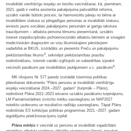
invaliditāti vienlīdzīgu iespēju un tiesību veicināšanai, kā, piemēram,
2021. gadā ir veikta asistenta pakalpojuma pašvaldībā reforma,
uzsākti vairāki būtiski procesi, lai harmonizētu pāreju no bērna ar
invaliditātes statusa uz pilngadīgas personas ar invaliditāti statusu,
ieviests jauns sociālais pakalpojums personām ar garīga rakstura
traucējumiem – atbalsta persona lēmumu pieņemšanā, uzsākts
īstenot starpdisciplināru psihoemocionālo atbalstu bērniem ar smagām
medicīniskām diagnozēm un viņu likumiskajiem pārstāvjiem
sadarbībā ar BKUS, izstrādāts un pieņemts Preču un pakalpojumu
3
piekļūstamības likums
, sekmējot piekļūstamības prasību
nodrošināšanu, īstenoti vairāki izglītojoši un sabiedrības izpratni
4
veicinoši pasākumi par invaliditātes jautājumiem u.c. pasākumi
.
MK rīkojums Nr. 577 paredz izstrādāt īstermiņa politikas
plānošanas dokumentu "Plāns personu ar invaliditāti vienlīdzīgu
iespēju veicināšanai 2024.–2027. gadam" (turpmāk – Plāns),
nodrošinot Plāna 2021–2023 ietvaros uzsākto pasākumu turpinājumu,
LM Pamatnostādnes izvirzīto mērķu sasniegšanu un NAP2027
noteikto uzdevumu un rezultatīvo radītāju sasniegšanu. Tāpat Plāns
nodrošinās ES kohēzijas politikas programmas 2021.–2027. gadam
ieguldījumu priekšnosacījumu izpildi.
Plāna mērķis
ir veicināt uz personu ar invaliditāti vajadzībām
orientētas atbalsta sistēmas attīstību starpnozaru līmenī, nosakot