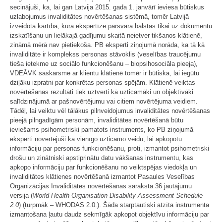
secinājuši, ka, lai gan Latvija 2015. gada 1. janvārī ieviesa būtiskus
uzlabojumus invaliditātes novērtēšanas sistēmā, tomēr Latvijā
izveidotā kārtība, kurā ekspertīze pārsvarā balstās tikai uz dokumentu
izskatīšanu un lielākajā gadījumu skaitā neietver tikšanos klātienē,
zināmā mērā nav pietiekoša. PB eksperti ziņojumā norāda, ka tā kā
invaliditāte ir komplekss personas stāvoklis (veselības traucējumu
tieša ietekme uz sociālo funkcionēšanu – biopsihosociāla pieeja),
VDEĀVK saskarsme ar klientu klātienē tomēr ir būtiska, lai iegūtu
dziļāku izpratni par konkrētas personas spējām. Klātienē veiktas
novērtēšanas rezultāti tiek uztverti kā uzticamāki un objektīvāki
salīdzinājumā ar pašnovērtējumu vai citiem novērtējuma veidiem.
Tādēļ
,
lai veiktu vēl tālākus pilnveidojumus invaliditātes novērtēšanas
pieejā pilngadīgām personām, invaliditātes novērtēšanā būtu
ieviešams psihometriski pamatots instruments, ko PB ziņojumā
eksperti novērtējuši kā vienīgo uzticamo veidu, lai apkopotu
informāciju par personas funkcionēšanu, proti, izmantot psihometriski
drošu un zinātniski apstiprinātu datu vākšanas instrumentu, kas
apkopo informāciju par funkcionēšanu no veiktspējas viedokļa un
invaliditātes klātienes novērtēšanā izmantot Pasaules Veselības
Organizācijas Invaliditātes novērtēšanas saraksta 36 jautājumu
versija (
World Health Organisation Disability Assessment Schedule
2.0
) (turpmāk – WHODAS 2.0.). Šāda starptautiski atzīta instrumenta
izmantošana ļautu daudz sekmīgāk apkopot objektīvu informāciju par