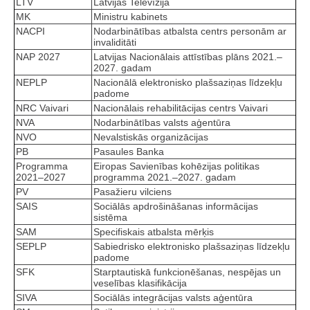
LTV
Latvijas Televīzija
MK
Ministru kabinets
NACPI
Nodarbinātības atbalsta centrs personām ar
invaliditāti
NAP 2027
Latvijas Nacionālais attīstības plāns 2021.–
2027. gadam
NEPLP
Nacionālā elektronisko plašsaziņas līdzekļu
padome
NRC Vaivari
Nacionālais rehabilitācijas centrs Vaivari
NVA
Nodarbinātības valsts aģentūra
NVO
Nevalstiskās organizācijas
PB
Pasaules Banka
Programma
Eiropas Savienības kohēzijas politikas
2021–2027
programma 2021.–2027. gadam
PV
Pasažieru vilciens
SAIS
Sociālās apdrošināšanas informācijas
sistēma
SAM
Specifiskais atbalsta mērķis
SEPLP
Sabiedrisko elektronisko plašsaziņas līdzekļu
padome
SFK
Starptautiskā funkcionēšanas, nespējas un
veselības klasifikācija
SIVA
Sociālās integrācijas valsts aģentūra