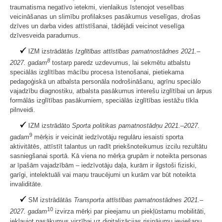
traumatisma negatīvo ietekmi, vienlaikus īstenojot veselības
veicināšanas un slimību profilakses pasākumus veselīgas, drošas
dzīves un darba vides attīstīšanai, tādējādi veicinot veselīga
dzīvesveida paradumus.
IZM izstrādātās
Izglītības attīstības pamatnostādnes 2021.–
8
2027. gadam
tostarp paredz uzdevumus, lai sekmētu atbalstu
speciālās izglītības mācību procesa īstenošanai, pietiekama
pedagoģiskā un atbalsta personāla nodrošināšanu, agrīnu speciālo
vajadzību diagnostiku, atbalsta pasākumus interešu izglītībai un ārpus
formālās izglītības pasākumiem, speciālās izglītības iestāžu tīkla
pilnveidi.
IZM izstrādāto
Sporta politikas pamatnostādņu 2021.–2027.
9
gadam
mērķis ir veicināt iedzīvotāju regulāru iesaisti sporta
aktivitātēs, attīstīt talantus un radīt priekšnoteikumus izcilu rezultātu
sasniegšanai sportā. Kā viena no mērķa grupām ir noteikta personas
ar īpašām vajadzībām – iedzīvotāju daļa, kurām ir ilgstoši fiziski,
garīgi, intelektuāli vai maņu traucējumi un kurām var būt noteikta
invaliditāte.
SM izstrādātās
Transporta attīstības pamatnostādnes 2021.–
10
2027. gadam
izvirza mērķi par pieejamu un piekļūstamu mobilitāti,
iekļaujot pasākumus virzībai uz digitalizācijas risinājumu ieviešanu