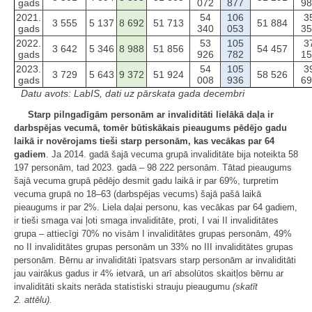
gads
072
877
98
2021.
54
106
3
3 555
5 137
8 692
51 713
51 884
gads
340
053
35
2022.
53
105
3
3 642
5 346
8 988
51 856
54 457
gads
926
782
15
2023.
54
105
3
3 729
5 643
9 372
51 924
58 526
gads
008
936
69
Datu avots: LabIS, dati uz pārskata gada decembri
Starp pilngadīgām personām ar invaliditāti lielākā daļa ir
darbspējas vecumā, tomēr būtiskākais pieaugums pēdējo gadu
laikā ir novērojams tieši starp personām, kas vecākas par 64
gadiem
. Ja 2014. gadā šajā vecuma grupā invaliditāte bija noteikta 58
197 personām, tad 2023. gadā – 98 222 personām. Tātad pieaugums
šajā vecuma grupā pēdējo desmit gadu laikā ir par 69%, turpretim
vecuma grupā no 18–63 (darbspējas vecums) šajā pašā laikā
pieaugums ir par 2%. Liela daļai personu, kas vecākas par 64 gadiem,
ir tieši smaga vai ļoti smaga invaliditāte, proti, I vai II invaliditātes
grupa – attiecīgi 70% no visām I invaliditātes grupas personām, 49%
no II invaliditātes grupas personām un 33% no III invaliditātes grupas
personām. Bērnu ar invaliditāti īpatsvars starp personām ar invaliditāti
jau vairākus gadus ir 4% ietvarā, un arī absolūtos skaitļos bērnu ar
invaliditāti skaits nerāda statistiski strauju pieaugumu
(skatīt
2. attēlu).