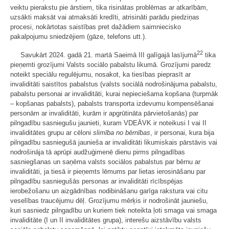
veiktu pierakstu pie ārstiem, tika risinātas problēmas ar atkarībām,
uzsākti maksāt vai atmaksāti kredīti, atrisināti parādu piedziņas
procesi, nokārtotas saistības pret dažādiem saimniecisko
pakalpojumu sniedzējiem (gāze, telefons utt.).
22
Savukārt 2024. gadā 21. martā Saeimā III galīgajā lasījumā
tika
pieņemti grozījumi Valsts sociālo pabalstu likumā. Grozījumi paredz
noteikt speciālu regulējumu, nosakot, ka tiesības pieprasīt ar
invaliditāti saistītos pabalstus (valsts sociālā nodrošinājuma pabalstu,
pabalstu personai ar invaliditāti, kurai nepieciešama kopšana (turpmāk
– kopšanas pabalsts), pabalsts transporta izdevumu kompensēšanai
personām ar invaliditāti, kurām ir apgrūtināta pārvietošanās) par
pilngadību sasniegušu jaunieti, kuram VDEĀVK ir noteikusi I vai II
invaliditātes grupu ar cēloni
slimība no bērnības
, ir personai, kura bija
pilngadību sasniegušā jaunieša ar invaliditāti likumiskais pārstāvis vai
nodrošināja tā aprūpi audžuģimenē dienu pirms pilngadības
sasniegšanas un saņēma valsts sociālos pabalstus par bērnu ar
invaliditāti, ja tiesā ir pieņemts lēmums par lietas ierosināšanu par
pilngadību sasniegušās personas ar invaliditāti rīcībspējas
ierobežošanu un aizgādnības nodibināšanu garīga rakstura vai citu
veselības traucējumu dēļ. Grozījumu mērķis ir nodrošināt jauniešu,
kuri sasniedz pilngadību un kuriem tiek noteikta ļoti smaga vai smaga
invaliditāte (I un II invaliditātes grupa), interešu aizstāvību valsts