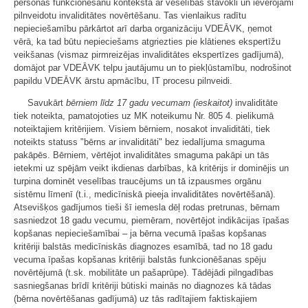
personas funkcionēšanu kontekstā ar veselības stāvokli un ievērojami
pilnveidotu invaliditātes novērtēšanu. Tas vienlaikus radītu
nepieciešamību pārkārtot arī darba organizāciju VDEĀVK, ņemot
vērā, ka tad būtu nepieciešams atgriezties pie klātienes ekspertīžu
veikšanas (vismaz pirmreizējas invaliditātes ekspertīzes gadījumā),
domājot par VDEĀVK telpu jautājumu un to piekļūstamību, nodrošinot
papildu VDEĀVK ārstu apmācību, IT procesu pilnveidi.
Savukārt
bērniem līdz 17 gadu vecumam (ieskaitot)
invaliditāte
tiek noteikta, pamatojoties uz MK noteikumu Nr. 805 4. pielikumā
noteiktajiem kritērijiem. Visiem bērniem, nosakot invaliditāti, tiek
noteikts statuss "bērns ar invaliditāti" bez iedalījuma smaguma
pakāpēs. Bērniem, vērtējot invaliditātes smaguma pakāpi un tās
ietekmi uz spējām veikt ikdienas darbības, kā kritērijs ir dominējis un
turpina dominēt veselības traucējums un tā izpausmes orgānu
sistēmu līmenī (t.i., medicīniskā pieeja invaliditātes novērtēšanā).
Atsevišķos gadījumos tieši šī iemesla dēļ rodas pretrunas, bērnam
sasniedzot 18 gadu vecumu, piemēram, novērtējot indikācijas īpašas
kopšanas nepieciešamībai – ja bērna vecumā īpašas kopšanas
kritēriji balstās medicīniskās diagnozes esamībā, tad no 18 gadu
vecuma īpašas kopšanas kritēriji balstās funkcionēšanas spēju
novērtējumā (t.sk. mobilitāte un pašaprūpe). Tādējādi pilngadības
sasniegšanas brīdī kritēriji būtiski mainās no diagnozes kā tādas
(bērna novērtēšanas gadījumā) uz tās radītajiem faktiskajiem