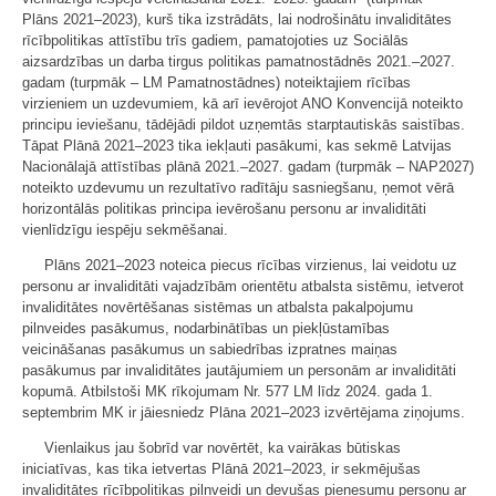
Plāns 2021–2023), kurš tika izstrādāts, lai nodrošinātu invaliditātes
rīcībpolitikas attīstību trīs gadiem, pamatojoties uz Sociālās
aizsardzības un darba tirgus politikas pamatnostādnēs 2021.–2027.
gadam (turpmāk – LM Pamatnostādnes) noteiktajiem rīcības
virzieniem un uzdevumiem, kā arī ievērojot ANO Konvencijā noteikto
principu ieviešanu, tādējādi pildot uzņemtās starptautiskās saistības.
Tāpat Plānā 2021–2023 tika iekļauti pasākumi, kas sekmē Latvijas
Nacionālajā attīstības plānā 2021.–2027. gadam (turpmāk – NAP2027)
noteikto uzdevumu un rezultatīvo radītāju sasniegšanu, ņemot vērā
horizontālās politikas principa ievērošanu personu ar invaliditāti
vienlīdzīgu iespēju sekmēšanai.
Plāns 2021–2023 noteica piecus rīcības virzienus, lai veidotu uz
personu ar invaliditāti vajadzībām orientētu atbalsta sistēmu, ietverot
invaliditātes novērtēšanas sistēmas un atbalsta pakalpojumu
pilnveides pasākumus, nodarbinātības un piekļūstamības
veicināšanas pasākumus un sabiedrības izpratnes maiņas
pasākumus par invaliditātes jautājumiem un personām ar invaliditāti
kopumā. Atbilstoši MK rīkojumam Nr. 577 LM līdz 2024. gada 1.
septembrim MK ir jāiesniedz Plāna 2021–2023 izvērtējama ziņojums.
Vienlaikus jau šobrīd var novērtēt, ka vairākas būtiskas
iniciatīvas, kas tika ietvertas Plānā 2021–2023, ir sekmējušas
invaliditātes rīcībpolitikas pilnveidi un devušas pienesumu personu ar