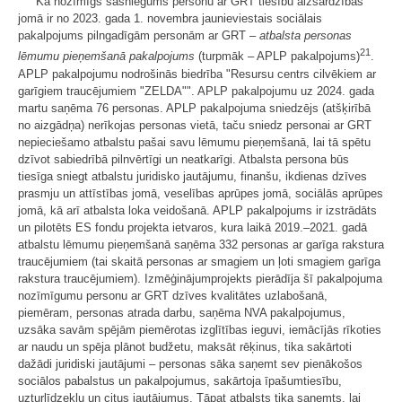
Kā nozīmīgs sasniegums personu ar GRT tiesību aizsardzības
jomā ir no 2023. gada 1. novembra jaunieviestais sociālais
pakalpojums pilngadīgām personām ar GRT –
atbalsta personas
21
lēmumu pieņemšanā pakalpojums
(turpmāk – APLP pakalpojums)
.
APLP pakalpojumu nodrošinās biedrība "Resursu centrs cilvēkiem ar
garīgiem traucējumiem "ZELDA"". APLP pakalpojumu uz 2024. gada
martu saņēma 76 personas. APLP pakalpojuma sniedzējs (atšķirībā
no aizgādņa) nerīkojas personas vietā, taču sniedz personai ar GRT
nepieciešamo atbalstu pašai savu lēmumu pieņemšanā, lai tā spētu
dzīvot sabiedrībā pilnvērtīgi un neatkarīgi. Atbalsta persona būs
tiesīga sniegt atbalstu juridisko jautājumu, finanšu, ikdienas dzīves
prasmju un attīstības jomā, veselības aprūpes jomā, sociālās aprūpes
jomā, kā arī atbalsta loka veidošanā. APLP pakalpojums ir izstrādāts
un pilotēts ES fondu projekta ietvaros, kura laikā 2019.–2021. gadā
atbalstu lēmumu pieņemšanā saņēma 332 personas ar garīga rakstura
traucējumiem (tai skaitā personas ar smagiem un ļoti smagiem garīga
rakstura traucējumiem). Izmēģinājumprojekts pierādīja šī pakalpojuma
nozīmīgumu personu ar GRT dzīves kvalitātes uzlabošanā,
piemēram, personas atrada darbu, saņēma NVA pakalpojumus,
uzsāka savām spējām piemērotas izglītības ieguvi, iemācījās rīkoties
ar naudu un spēja plānot budžetu, maksāt rēķinus, tika sakārtoti
dažādi juridiski jautājumi – personas sāka saņemt sev pienākošos
sociālos pabalstus un pakalpojumus, sakārtoja īpašumtiesību,
uzturlīdzekļu un citus jautājumus. Tāpat atbalsts tika saņemts, lai