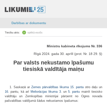
Darbības ar dokumentu
Tiesību akts:
spēkā esošs
Ministru kabineta rīkojums Nr. 336
Rīgā 2024. gada 30. aprīlī (prot. Nr. 18 29. §)
Par valsts nekustamo īpašumu
tiesiskā valdītāja maiņu
1. Saskaņā ar
Zemes pārvaldības likuma
15. panta
otro daļu un
16.
pantu, kā arī
Meliorācijas likuma
3.
un
5. pantu
mainīt tiesisko
valdītāju un Zemkopības ministrijai pārņemt no Ogres novada
pašvaldības valdījumā šādus nekustamos īpašumus: