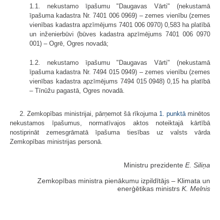
1.1. nekustamo īpašumu "Daugavas Vārti" (nekustamā
īpašuma kadastra Nr. 7401 006 0969) – zemes vienību (zemes
vienības kadastra apzīmējums 7401 006 0970) 0,583 ha platībā
un inženierbūvi (būves kadastra apzīmējums 7401 006 0970
001) – Ogrē, Ogres novadā;
1.2. nekustamo īpašumu "Daugavas Vārti" (nekustamā
īpašuma kadastra Nr. 7494 015 0949) – zemes vienību (zemes
vienības kadastra apzīmējums 7494 015 0948) 0,15 ha platībā
– Tīnūžu pagastā, Ogres novadā.
2. Zemkopības ministrijai, pārņemot šā rīkojuma
1. punktā
minētos
nekustamos īpašumus, normatīvajos aktos noteiktajā kārtībā
nostiprināt zemesgrāmatā īpašuma tiesības uz valsts vārda
Zemkopības ministrijas personā.
Ministru prezidente
E. Siliņa
Zemkopības ministra pienākumu izpildītājs ‒ Klimata un
enerģētikas ministrs
K. Melnis