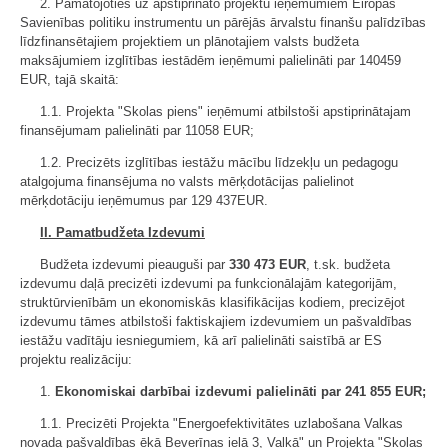
2. Pamatojoties uz apstiprināto projektu ieņēmumiem Eiropas
Savienības politiku instrumentu un pārējās ārvalstu finanšu palīdzības
līdzfinansētajiem projektiem un plānotajiem valsts budžeta
maksājumiem izglītības iestādēm ieņēmumi palielināti par 140459
EUR, tajā skaitā:
1.1. Projekta "Skolas piens" ieņēmumi atbilstoši apstiprinātajam
finansējumam palielināti par 11058 EUR;
1.2. Precizēts izglītības iestāžu mācību līdzekļu un pedagogu
atalgojuma finansējuma no valsts mērķdotācijas palielinot
mērķdotāciju ieņēmumus par 129 437EUR.
II. Pamatbudžeta Izdevumi
Budžeta izdevumi pieauguši par
330 473 EUR
, t.sk. budžeta
izdevumu daļā precizēti izdevumi pa funkcionālajām kategorijām,
struktūrvienībām un ekonomiskās klasifikācijas kodiem, precizējot
izdevumu tāmes atbilstoši faktiskajiem izdevumiem un pašvaldības
iestāžu vadītāju iesniegumiem, kā arī palielināti saistībā ar ES
projektu realizāciju:
1.
Ekonomiskai darbībai izdevumi palielināti par 241 855 EUR;
1.1. Precizēti Projekta "Energoefektivitātes uzlabošana Valkas
novada pašvaldības ēkā Beverīnas ielā 3, Valkā" un Projekta "Skolas