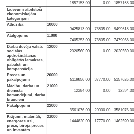
1857153.00
0.00
1857153.00
Izdevumi atbilstoši
ekonomiskajām
kategorijām
Atlīdzība
10000
9425813.00
73805.00
9499618.00
Atalgojums
11000
7405253.00
73805.00
7479058.00
Darba devēja valsts
12000
sociālās
2020560.00
0.00
2020560.00
apdrošināšanas
obligātās iemaksas,
pabalsti un
kompensācija
Preces un
20000
pakalpojumi
5119856.00
37770.00
5157626.00
Mācību, darba un
21000
dienesta
12394.00
0.00
12394.00
komandējumi, darba
braucieni
Pakalpojumi
22000
3561076.00
20000.00
3581076.00
Krājumi, materiāli,
23000
energoresursi,
1444820.00
17770.00
1462590.00
prece, biroja preces
un inventārs