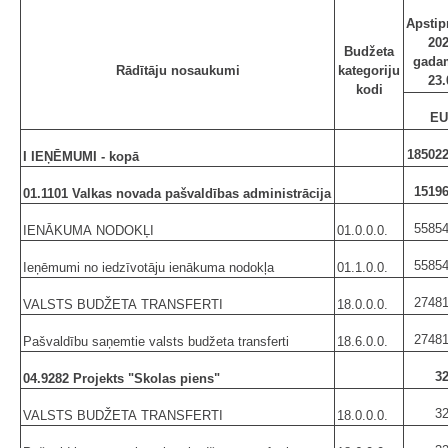
Apstip
202
Budžeta
gada
Rādītāju nosaukumi
kategoriju
23.
kodi
EU
185022
I IEŅĒMUMI - kopā
15196
01.1101 Valkas novada pašvaldības administrācija
55854
IENĀKUMA NODOKĻI
01.0.0.0.
55854
Ieņēmumi no iedzīvotāju ienākuma nodokļa
01.1.0.0.
27481
VALSTS BUDŽETA TRANSFERTI
18.0.0.0.
27481
Pašvaldību saņemtie valsts budžeta transferti
18.6.0.0.
3
04.9282 Projekts "Skolas piens"
3
VALSTS BUDŽETA TRANSFERTI
18.0.0.0.