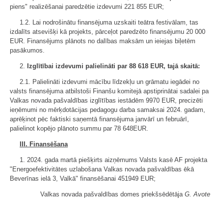
piens" realizēšanai paredzētie izdevumi 221 855 EUR;
1.2. Lai nodrošinātu finansējuma uzskaiti teātra festivālam, tas
izdalīts atsevišķi kā projekts, pārceļot paredzēto finansējumu 20 000
EUR. Finansējums plānots no dalības maksām un ieiejas biļetēm
pasākumos.
2.
Izglītībai izdevumi palielināti par 88 618 EUR, tajā skaitā:
2.1. Palielināti izdevumi mācību līdzekļu un grāmatu iegādei no
valsts finansējuma atbilstoši Finanšu komitejā apstiprinātai sadalei pa
Valkas novada pašvaldības izglītības iestādēm 9970 EUR, precizēti
ieņēmumi no mērķdotācijas pedagogu darba samaksai 2024. gadam,
aprēķinot pēc faktiski saņemtā finansējuma janvārī un februārī,
palielinot kopējo plānoto summu par 78 648EUR.
III. Finansēšana
1. 2024. gada martā piešķirts aizņēmums Valsts kasē AF projekta
"Energoefektivitātes uzlabošana Valkas novada pašvaldības ēkā
Beverīnas ielā 3, Valkā" finansēšanai 451949 EUR;
Valkas novada pašvaldības domes priekšsēdētāja
G. Avote