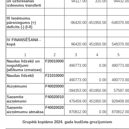
un uzturēšanas
94117.00
315.00
94432.00
izdevumu transferti
III Ieņēmumu
pārsniegums (+)
-96420.00
-451950.00
-548370.00
deficīts (-) (I-II)
IV FINANSĒŠANA -
kopā
96420.00
451950.00
548370.00
1
2
3
4
5
Naudas līdzekļi un
F20010000
noguldījumi
490773.00
0.00
490773.00
(atlikuma izmaiņas)
Naudas līdzekļi
F21010000
490773.00
0.00
490773.00
Aizņēmumi
F40020000
-394353.00
451950.00
57597.00
Saņemtie
F40020010
aizņēmumi
476459.00
451950.00
928409.00
Saņemto
F40020020
aizņēmumu atmaksa
870812.00
0.00
870812.00
Grupētā koptāme 2024. gada budžeta grozījumiem