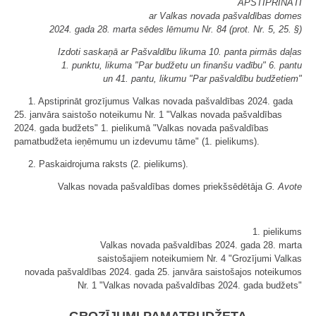
APSTIPRINĀTI
ar Valkas novada pašvaldības domes
2024. gada 28. marta sēdes lēmumu Nr. 84 (prot. Nr. 5, 25. §)
Izdoti saskaņā ar Pašvaldību likuma 10. panta pirmās daļas
1. punktu, likuma "Par budžetu un finanšu vadību" 6. pantu
un 41. pantu, likumu "Par pašvaldību budžetiem"
1. Apstiprināt grozījumus Valkas novada pašvaldības 2024. gada
25. janvāra saistošo noteikumu Nr. 1 "Valkas novada pašvaldības
2024. gada budžets" 1. pielikumā "Valkas novada pašvaldības
pamatbudžeta ieņēmumu un izdevumu tāme" (1. pielikums).
2. Paskaidrojuma raksts (2. pielikums).
Valkas novada pašvaldības domes priekšsēdētāja
G. Avote
1. pielikums
Valkas novada pašvaldības 2024. gada 28. marta
saistošajiem noteikumiem Nr. 4 "Grozījumi Valkas
novada pašvaldības 2024. gada 25. janvāra saistošajos noteikumos
Nr. 1 "Valkas novada pašvaldības 2024. gada budžets"
GROZĪJUMI PAMATBUDŽETA