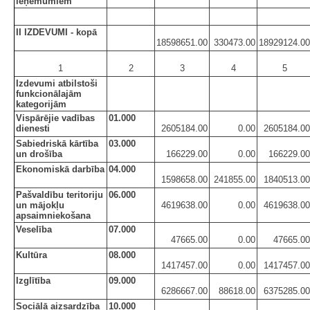
ieņēmumiem
II IZDEVUMI - kopā
18598651.00
330473.00
18929124.00
1
2
3
4
5
Izdevumi atbilstoši
funkcionālajām
kategorijām
Vispārējie vadības
01.000
dienesti
2605184.00
0.00
2605184.00
Sabiedriskā kārtība
03.000
un drošība
166229.00
0.00
166229.00
Ekonomiskā darbība
04.000
1598658.00
241855.00
1840513.00
Pašvaldību teritoriju
06.000
un mājokļu
4619638.00
0.00
4619638.00
apsaimniekošana
Veselība
07.000
47665.00
0.00
47665.00
Kultūra
08.000
1417457.00
0.00
1417457.00
Izglītība
09.000
6286667.00
88618.00
6375285.00
Sociālā aizsardzība
10.000