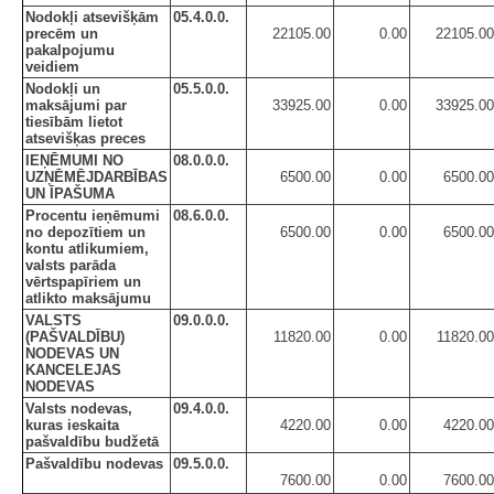
Nodokļi atsevišķām
05.4.0.0.
precēm un
22105.00
0.00
22105.00
pakalpojumu
veidiem
Nodokļi un
05.5.0.0.
maksājumi par
33925.00
0.00
33925.00
tiesībām lietot
atsevišķas preces
IEŅĒMUMI NO
08.0.0.0.
UZŅĒMĒJDARBĪBAS
6500.00
0.00
6500.00
UN ĪPAŠUMA
Procentu ieņēmumi
08.6.0.0.
no depozītiem un
6500.00
0.00
6500.00
kontu atlikumiem,
valsts parāda
vērtspapīriem un
atlikto maksājumu
VALSTS
09.0.0.0.
(PAŠVALDĪBU)
11820.00
0.00
11820.00
NODEVAS UN
KANCELEJAS
NODEVAS
Valsts nodevas,
09.4.0.0.
kuras ieskaita
4220.00
0.00
4220.00
pašvaldību budžetā
Pašvaldību nodevas
09.5.0.0.
7600.00
0.00
7600.00