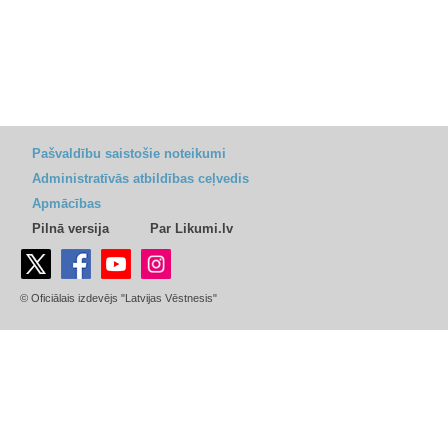
Pašvaldību saistošie noteikumi
Administratīvās atbildības ceļvedis
Apmācības
Pilnā versija
Par Likumi.lv
© Oficiālais izdevējs "Latvijas Vēstnesis"