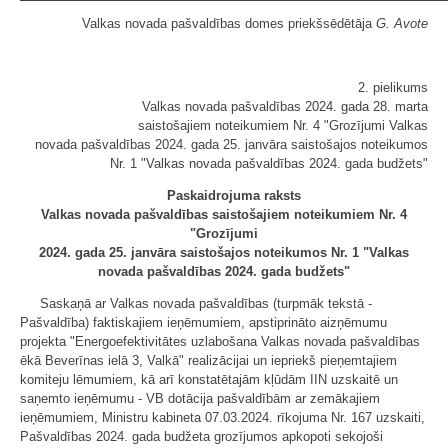
Valkas novada pašvaldības domes priekšsēdētāja
G. Avote
2. pielikums
Valkas novada pašvaldības 2024. gada 28. marta
saistošajiem noteikumiem Nr. 4 "Grozījumi Valkas
novada pašvaldības 2024. gada 25. janvāra saistošajos noteikumos
Nr. 1 "Valkas novada pašvaldības 2024. gada budžets"
Paskaidrojuma raksts
Valkas novada pašvaldības saistošajiem noteikumiem Nr. 4
"Grozījumi
2024. gada 25. janvāra saistošajos noteikumos Nr. 1 "Valkas
novada pašvaldības 2024. gada budžets"
Saskaņā ar Valkas novada pašvaldības (turpmāk tekstā -
Pašvaldība) faktiskajiem ieņēmumiem, apstiprināto aizņēmumu
projekta "Energoefektivitātes uzlabošana Valkas novada pašvaldības
ēkā Beverīnas ielā 3, Valkā" realizācijai un iepriekš pieņemtajiem
komiteju lēmumiem, kā arī konstatētajām kļūdām IIN uzskaitē un
saņemto ieņēmumu - VB dotācija pašvaldībām ar zemākajiem
ieņēmumiem, Ministru kabineta 07.03.2024. rīkojuma Nr. 167 uzskaiti,
Pašvaldības 2024. gada budžeta grozījumos apkopoti sekojoši