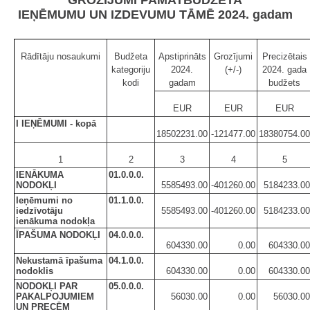
IEŅĒMUMU UN IZDEVUMU TĀMĒ 2024. gadam
Rādītāju nosaukumi
Budžeta
Apstiprināts
Grozījumi
Precizētais
kategoriju
2024.
(+/-)
2024. gada
kodi
gadam
budžets
EUR
EUR
EUR
I IEŅĒMUMI - kopā
18502231.00
-121477.00
18380754.00
1
2
3
4
5
IENĀKUMA
01.0.0.0.
NODOKĻI
5585493.00
-401260.00
5184233.00
Ieņēmumi no
01.1.0.0.
iedzīvotāju
5585493.00
-401260.00
5184233.00
ienākuma nodokļa
ĪPAŠUMA NODOKĻI
04.0.0.0.
604330.00
0.00
604330.00
Nekustamā īpašuma
04.1.0.0.
nodoklis
604330.00
0.00
604330.00
NODOKĻI PAR
05.0.0.0.
PAKALPOJUMIEM
56030.00
0.00
56030.00
UN PRECĒM