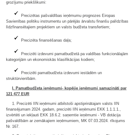
grozījumu priekšlikumi:
Precizētas pašvaldības ieņēmumu prognozes Eiropas
Savienības politiku instrumentu un pārējās ārvalstu finanšu palīdzības
līdzfinansētajiem projektiem un valsts budžeta transfertiem;
Precizēta finansēšanas daļa;
Precizēti izdevumi pamatbudžetā pa valdības funkcionālajām
kategorijām un ekonomiskās klasifikācijas kodiem;
Precizēti pamatbudžeta izdevumi iestādēm un
struktūrvienībām.
I. Pamatbudžeta ieņēmumi
- kopējie ieņēmumi samazināti par
121 477 EUR
1. Precizēti IIN ieņēmumi atbilstoši apstiprinātajam valsts IIN
finansējumam 2024. gadam, precizēti IIN ieņēmumi EKK 1.1.1.1.,
izvērtēti un iekļauti EKK 18.6.2. saņemtie ieņēmumi - VB dotācija
pašvaldībām ar zemākajiem ieņēmumiem, MK 07.03.2024. rīkojums
Nr. 167.