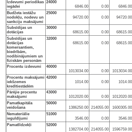
Izdevumi periodikas
24000
iegādei
6846.00
0.00
6846.00
Budžeta iestāžu
25000
nodokļu, nodevu un
94720.00
0.00
94720.00
sankciju maksājumi
Subsīdijas un
30000
dotācijas
68615.00
0.00
68615.00
Subsīdijas un
32000
dotācijas
68615.00
0.00
68615.00
komersantiem,
biedrībām,
nodibinājumiem un
fiziskām personām
Procentu izdevumi
40000
1013034.00
0.00
1013034.00
Procentu maksājumi
42000
iekšzemes
1014.00
0.00
1014.00
kredītiestādēm
Pārējie procentu
43000
maksājumi
1012020.00
0.00
1012020.00
Pamatkapitāla
50000
veidošana
1386250.00
214055.00
1600305.00
Nemateriālie
51000
ieguldījumi
3546.00
0.00
3546.00
Pamatlīdzekļi
52000
1382704.00
214055.00
1596759.00