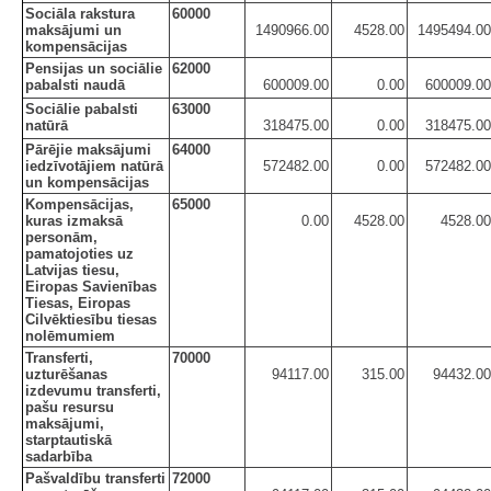
Sociāla rakstura
60000
maksājumi un
1490966.00
4528.00
1495494.00
kompensācijas
Pensijas un sociālie
62000
pabalsti naudā
600009.00
0.00
600009.00
Sociālie pabalsti
63000
natūrā
318475.00
0.00
318475.00
Pārējie maksājumi
64000
iedzīvotājiem natūrā
572482.00
0.00
572482.00
un kompensācijas
Kompensācijas,
65000
kuras izmaksā
0.00
4528.00
4528.00
personām,
pamatojoties uz
Latvijas tiesu,
Eiropas Savienības
Tiesas, Eiropas
Cilvēktiesību tiesas
nolēmumiem
Transferti,
70000
uzturēšanas
94117.00
315.00
94432.00
izdevumu transferti,
pašu resursu
maksājumi,
starptautiskā
sadarbība
Pašvaldību transferti
72000