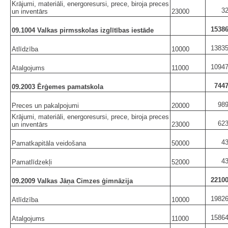
Krājumi, materiāli, energoresursi, prece, biroja preces
3
un inventārs
23000
15386
09.1004 Valkas pirmsskolas izglītības iestāde
13835
Atlīdzība
10000
10947
Atalgojums
11000
7447
09.2003 Ērģemes pamatskola
989
Preces un pakalpojumi
20000
Krājumi, materiāli, energoresursi, prece, biroja preces
623
un inventārs
23000
4
Pamatkapitāla veidošana
50000
4
Pamatlīdzekļi
52000
22100
09.2009 Valkas Jāņa Cimzes ģimnāzija
19826
Atlīdzība
10000
15864
Atalgojums
11000