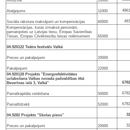
Atlīdzība
10000
4961
Atalgojums
11000
483
Sociāla rakstura maksājumi un kompensācijas
60000
Kompensācijas, kuras izmaksā personām,
pamatojoties uz Latvijas tiesu, Eiropas Savienības
Tiesas, Eiropas Cilvēktiesību tiesas nolēmumiem
65000
04.920122 Teātra festivāls Valkā
Preces un pakalpojumi
20000
Pakalpojumi
22000
04.920128 Projekts "Energoefektivitātes
uzlabošana Valkas novada pašvaldības ēkā
6782
Beverīnas ielā 3, Valkā"
6782
Pamatkapitāla veidošana
50000
6782
Pamatlīdzekļi
52000
3
04.9282 Projekts "Skolas piens"
3
Preces un pakalpojumi
20000