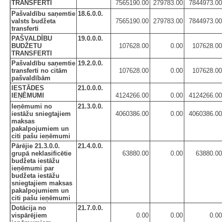
TRANSFERTI
7565190.00
279783.00
7844973.00
Pašvaldību saņemtie
18.6.0.0.
valsts budžeta
7565190.00
279783.00
7844973.00
transferti
PAŠVALDĪBU
19.0.0.0.
BUDŽETU
107628.00
0.00
107628.00
TRANSFERTI
Pašvaldību saņemtie
19.2.0.0.
transferti no citām
107628.00
0.00
107628.00
pašvaldībām
IESTĀDES
21.0.0.0.
IEŅĒMUMI
4124266.00
0.00
4124266.00
Ieņēmumi no
21.3.0.0.
iestāžu sniegtajiem
4060386.00
0.00
4060386.00
maksas
pakalpojumiem un
citi pašu ieņēmumi
Pārējie 21.3.0.0.
21.4.0.0.
grupā neklasificētie
63880.00
0.00
63880.00
budžeta iestāžu
ieņēmumi par
budžeta iestāžu
sniegtajiem maksas
pakalpojumiem un
citi pašu ieņēmumi
Dotācija no
21.7.0.0.
vispārējiem
0.00
0.00
0.00