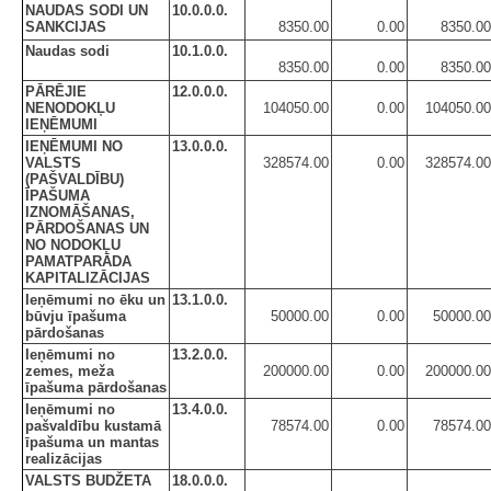
NAUDAS SODI UN
10.0.0.0.
SANKCIJAS
8350.00
0.00
8350.00
Naudas sodi
10.1.0.0.
8350.00
0.00
8350.00
PĀRĒJIE
12.0.0.0.
NENODOKĻU
104050.00
0.00
104050.00
IEŅĒMUMI
IEŅĒMUMI NO
13.0.0.0.
VALSTS
328574.00
0.00
328574.00
(PAŠVALDĪBU)
ĪPAŠUMA
IZNOMĀŠANAS,
PĀRDOŠANAS UN
NO NODOKĻU
PAMATPARĀDA
KAPITALIZĀCIJAS
Ieņēmumi no ēku un
13.1.0.0.
būvju īpašuma
50000.00
0.00
50000.00
pārdošanas
Ieņēmumi no
13.2.0.0.
zemes, meža
200000.00
0.00
200000.00
īpašuma pārdošanas
Ieņēmumi no
13.4.0.0.
pašvaldību kustamā
78574.00
0.00
78574.00
īpašuma un mantas
realizācijas
VALSTS BUDŽETA
18.0.0.0.