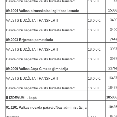
3
Pašvaldību saņemtie valsts budžeta transferti
18.6.0.0.
15386
09.1004 Valkas pirmsskolas izglītības iestāde
3490
VALSTS BUDŽETA TRANSFERTI
18.0.0.0.
3490
Pašvaldību saņemtie valsts budžeta transferti
18.6.0.0.
7447
09.2003 Ērģemes pamatskola
3957
VALSTS BUDŽETA TRANSFERTI
18.0.0.0.
3957
Pašvaldību saņemtie valsts budžeta transferti
18.6.0.0.
21761
09.2009 Valkas Jāņa Cimzes ģimnāzija
16437
VALSTS BUDŽETA TRANSFERTI
18.0.0.0.
16437
Pašvaldību saņemtie valsts budžeta transferti
18.6.0.0.
185986
II IZDEVUMI - kopā
10465
01.1101 Valkas novada pašvaldības administrācija
6495