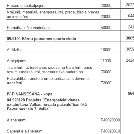
2022
Preces un pakalpojumi
20000
Krājumi, materiāli, energoresursi, prece, biroja preces
644
un inventārs
23000
241
Pamatkapitāla veidošana
50000
3865
09.5104 Bērnu jaunatnes sporta skola
3059
Atlīdzība
10000
2424
Atalgojums
11000
Transferti, uzturēšanas izdevumu transferti, pašu
resursu maksājumi, starptautiskā sadarbība
70000
Pašvaldību transferti un uzturēšanas izdevumu
transferti
72000
964
IV FINANSĒŠANA - kopā
04.920128 Projekts "Energoefektivitātes
uzlabošana Valkas novada pašvaldības ēkā
Beverīnas ielā 3, Valkā"
Aizņēmumi
F40020000
Saņemtie aizņēmumi
F40020010