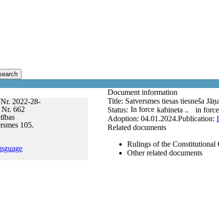
search
Document information
Title:
Satversmes tiesas tiesneša Jā
 Nr. 2022-28-
 Nr. 662
In force
Status:
kabineta ..
in force
tības
Adoption:
04.01.2024.
Publication:
ersmes 105.
Related documents
Rulings of the Constitutional
anguage
Other related documents