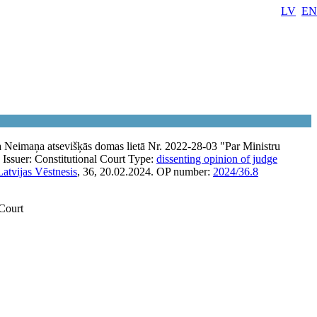
LV
EN
ņa Neimaņa atsevišķās domas lietā Nr. 2022-28-03 "Par Ministru
Issuer:
Constitutional Court
Type:
dissenting opinion of judge
Latvijas Vēstnesis
, 36, 20.02.2024.
OP number:
2024/36.8
 Court