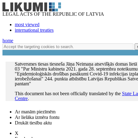
LEGAL ACTS OF THE REPUBLIC OF LATVIA
most viewed
international treaties
home
Satversmes tiesas tiesneša Jāņa Neimaņa atsevišķās domas lietā
03 "Par Ministru kabineta 2021. gada 28. septembra noteikumu
"Epidemioloģiskās drošības pasākumi Covid-19 infekcijas izpla
ierobežošanai" 244. punkta atbilstību Latvijas Republikas Satv
pantam"
This document has not been officially translated by the
State L
Centre
.
Ar manām piezīmēm
Ar lielāka izmēra fontu
Drukāt tiesību aktu
X