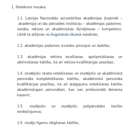
1. Noteikumi nosaka:
1.1. Latvijas Nacionālās aizsardzības akadēmijas (turpmāk –
akadēmija) un tās pārvaldes institūciju – akadēmijas padomes,
senāta, rektora un akadēmiskās šķīrējtiesas – kompetenci,
ciktāl tā atšķiras no
Augstskolu likumā
noteiktās;
1.2. akadēmijas padomes izveides principus un darbību;
1.3. akadēmijas rektora iecelšanas, apstiprināšanas un
atbrīvošanas kārtību, kā arī rektora kvalifikācijas prasības;
1.4. studējošo skaita noteikšanas un studējošo un akadēmiskā
personāla komplektēšanas kārtību, akadēmiskā personāla
kvalifikācijas prasības, kā arī atalgojuma noteikšanas kārtību
akadēmiskajam personālam, kas nav profesionālā dienesta
karavīri;
1.5. studējošo un studējošo pašpārvaldes tiesību
ierobežojumus;
1.6. studiju līgumu slēgšanas kārtību;