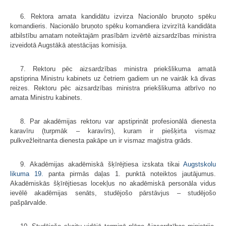
6. Rektora amata kandidātu izvirza Nacionālo bruņoto spēku
komandieris. Nacionālo bruņoto spēku komandiera izvirzītā kandidāta
atbilstību amatam noteiktajām prasībām izvērtē aizsardzības ministra
izveidotā Augstākā atestācijas komisija.
7. Rektoru pēc aizsardzības ministra priekšlikuma amatā
apstiprina Ministru kabinets uz četriem gadiem un ne vairāk kā divas
reizes. Rektoru pēc aizsardzības ministra priekšlikuma atbrīvo no
amata Ministru kabinets.
8. Par akadēmijas rektoru var apstiprināt profesionālā dienesta
karavīru (turpmāk – karavīrs), kuram ir piešķirta vismaz
pulkvežleitnanta dienesta pakāpe un ir vismaz maģistra grāds.
9. Akadēmijas akadēmiskā šķīrējtiesa izskata tikai
Augstskolu
likuma
19.
panta pirmās daļas 1. punktā noteiktos jautājumus.
Akadēmiskās šķīrējtiesas locekļus no akadēmiskā personāla vidus
ievēlē akadēmijas senāts, studējošo pārstāvjus – studējošo
pašpārvalde.