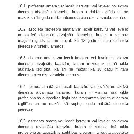
16.1. profesora amatā var iecelt karavīru vai ievēlēt no aktīvā
dienesta atvaļinātu karavīru, kuram ir doktora grāds un ne
mazāk kā 15 gadu militārā dienesta pieredze virsnieku amatos;
16.2. asociētā profesora amatā var iecelt karavīru vai ievēlēt
no aktīvā dienesta atvaļinātu karavīru, kuram ir vismaz
maģistra grāds un ne mazāk kā 12 gadu militārā dienesta
pieredze virsnieku amatos;
16.3. docenta amatā var iecelt karavīru vai ievēlēt no aktīvā
dienesta atvaļinātu karavīru, kuram ir vismaz pirmā cikla
augstākā izglītība, kā arī ne mazāk kā 10 gadu militārā
dienesta pieredze virsnieku amatos;
16.4. lektora amatā var iecelt karavīru vai ievēlēt no aktīvā
dienesta atvaļinātu karavīru, kuram ir vismaz īsā cikla
profesionālās augstākās izglītības programmā iegūta augstākā
izglītība un ne mazāk kā septiņu gadu militārā dienesta
pieredze;
16.5. asistenta amatā var iecelt karavīru vai ievēlēt no aktīvā
dienesta atvaļinātu karavīru, kuram ir vismaz īsā cikla
profesionālās augstākās izglītības programmā iegūta augstākā