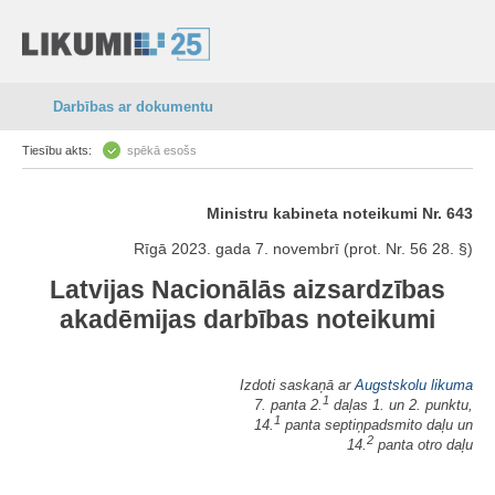
Darbības ar dokumentu
Tiesību akts:
spēkā esošs
Ministru kabineta noteikumi Nr. 643
Rīgā 2023. gada 7. novembrī (prot. Nr. 56 28. §)
Latvijas Nacionālās aizsardzības
akadēmijas darbības noteikumi
Izdoti saskaņā ar
Augstskolu likuma
1
7. panta 2.
daļas 1. un 2. punktu,
1
14.
panta septiņpadsmito daļu un
2
14.
panta otro daļu