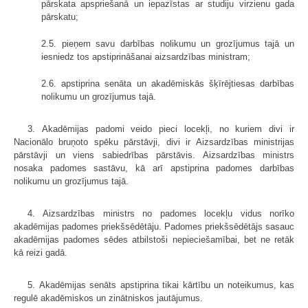
pārskata apspriešanā un iepazīstas ar studiju virzienu gada
pārskatu;
2.5. pieņem savu darbības nolikumu un grozījumus tajā un
iesniedz tos apstiprināšanai aizsardzības ministram;
2.6. apstiprina senāta un akadēmiskās šķīrējtiesas darbības
nolikumu un grozījumus tajā.
3. Akadēmijas padomi veido pieci locekļi, no kuriem divi ir
Nacionālo bruņoto spēku pārstāvji, divi ir Aizsardzības ministrijas
pārstāvji un viens sabiedrības pārstāvis. Aizsardzības ministrs
nosaka padomes sastāvu, kā arī apstiprina padomes darbības
nolikumu un grozījumus tajā.
4. Aizsardzības ministrs no padomes locekļu vidus norīko
akadēmijas padomes priekšsēdētāju. Padomes priekšsēdētājs sasauc
akadēmijas padomes sēdes atbilstoši nepieciešamībai, bet ne retāk
kā reizi gadā.
5. Akadēmijas senāts apstiprina tikai kārtību un noteikumus, kas
regulē akadēmiskos un zinātniskos jautājumus.