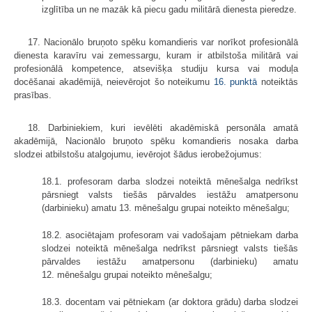
izglītība un ne mazāk kā piecu gadu militārā dienesta pieredze.
17. Nacionālo bruņoto spēku komandieris var norīkot profesionālā
dienesta karavīru vai zemessargu, kuram ir atbilstoša militārā vai
profesionālā kompetence, atsevišķa studiju kursa vai moduļa
docēšanai akadēmijā, neievērojot šo noteikumu
16. punktā
noteiktās
prasības.
18. Darbiniekiem, kuri ievēlēti akadēmiskā personāla amatā
akadēmijā, Nacionālo bruņoto spēku komandieris nosaka darba
slodzei atbilstošu atalgojumu, ievērojot šādus ierobežojumus:
18.1. profesoram darba slodzei noteiktā mēnešalga nedrīkst
pārsniegt valsts tiešās pārvaldes iestāžu amatpersonu
(darbinieku) amatu 13. mēnešalgu grupai noteikto mēnešalgu;
18.2. asociētajam profesoram vai vadošajam pētniekam darba
slodzei noteiktā mēnešalga nedrīkst pārsniegt valsts tiešās
pārvaldes iestāžu amatpersonu (darbinieku) amatu
12. mēnešalgu grupai noteikto mēnešalgu;
18.3. docentam vai pētniekam (ar doktora grādu) darba slodzei