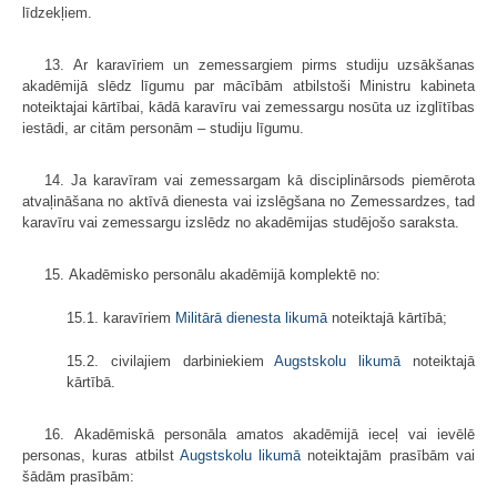
līdzekļiem.
13. Ar karavīriem un zemessargiem pirms studiju uzsākšanas
akadēmijā slēdz līgumu par mācībām atbilstoši Ministru kabineta
noteiktajai kārtībai, kādā karavīru vai zemessargu nosūta uz izglītības
iestādi, ar citām personām – studiju līgumu.
14. Ja karavīram vai zemessargam kā disciplinārsods piemērota
atvaļināšana no aktīvā dienesta vai izslēgšana no Zemessardzes, tad
karavīru vai zemessargu izslēdz no akadēmijas studējošo saraksta.
15. Akadēmisko personālu akadēmijā komplektē no:
15.1. karavīriem
Militārā dienesta likumā
noteiktajā kārtībā;
15.2. civilajiem darbiniekiem
Augstskolu likumā
noteiktajā
kārtībā.
16. Akadēmiskā personāla amatos akadēmijā ieceļ vai ievēlē
personas, kuras atbilst
Augstskolu likumā
noteiktajām prasībām vai
šādām prasībām: