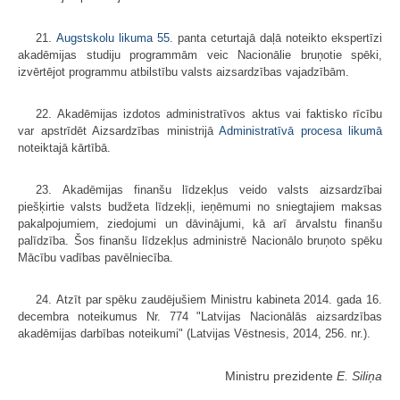
21.
Augstskolu likuma
55.
panta ceturtajā daļā noteikto ekspertīzi
akadēmijas studiju programmām veic Nacionālie bruņotie spēki,
izvērtējot programmu atbilstību valsts aizsardzības vajadzībām.
22. Akadēmijas izdotos administratīvos aktus vai faktisko rīcību
var apstrīdēt Aizsardzības ministrijā
Administratīvā procesa likumā
noteiktajā kārtībā.
23. Akadēmijas finanšu līdzekļus veido valsts aizsardzībai
piešķirtie valsts budžeta līdzekļi, ieņēmumi no sniegtajiem maksas
pakalpojumiem, ziedojumi un dāvinājumi, kā arī ārvalstu finanšu
palīdzība. Šos finanšu līdzekļus administrē Nacionālo bruņoto spēku
Mācību vadības pavēlniecība.
24. Atzīt par spēku zaudējušiem Ministru kabineta 2014. gada 16.
decembra noteikumus Nr. 774 "Latvijas Nacionālās aizsardzības
akadēmijas darbības noteikumi" (Latvijas Vēstnesis, 2014, 256. nr.).
Ministru prezidente
E. Siliņa