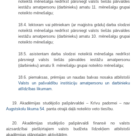
noteiktā mēnešalga nedrīkst pārsniegt valsts tiešās pārvaldes
iestāžu amatpersonu (darbinieku) amatu 11. mēnešalgu grupai
noteikto mēnešalgu;
18.4. lektoram vai pētniekam (ar maģistra grādu) darba slodzei
noteiktā mēnešalga nedrīkst pārsniegt valsts tiešās pārvaldes
iestāžu amatpersonu (darbinieku) amatu 10. mēnešalgu grupai
noteikto mēnešalgu;
18.5. asistentam darba slodzei noteiktā mēnešalga nedrīkst
pārsniegt valsts tiešās pārvaldes iestāžu amatpersonu
(darbinieku) amatu 9. mēnešalgu grupai noteikto mēnešalgu;
18.6. piemaksas, prēmijas un naudas balvas nosaka atbilstoši
Valsts un pašvaldību institūciju amatpersonu un darbinieku
atlīdzības likumam
.
19. Akadēmijas studējošo pašpārvaldei – Krīvu padomei – nav
Augstskolu likuma
54.
panta otrajā daļā noteikto veto tiesību.
20. Akadēmijas studējošo pašpārvaldi finansē no valsts
aizsardzībai piešķirtajiem valsts budžeta līdzekļiem atbilstoši
akadēmijas plānotajām aktivitātēm.