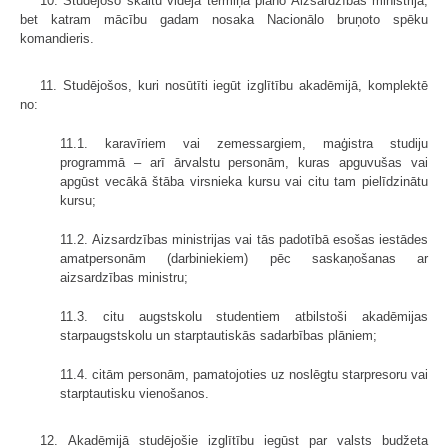
10. Studējošo skaitu vidējā termiņā plāno Aizsardzības ministrija,
bet katram mācību gadam nosaka Nacionālo bruņoto spēku
komandieris.
11. Studējošos, kuri nosūtīti iegūt izglītību akadēmijā, komplektē
no:
11.1. karavīriem vai zemessargiem, maģistra studiju
programmā – arī ārvalstu personām, kuras apguvušas vai
apgūst vecākā štāba virsnieka kursu vai citu tam pielīdzinātu
kursu;
11.2. Aizsardzības ministrijas vai tās padotībā esošas iestādes
amatpersonām (darbiniekiem) pēc saskaņošanas ar
aizsardzības ministru;
11.3. citu augstskolu studentiem atbilstoši akadēmijas
starpaugstskolu un starptautiskās sadarbības plāniem;
11.4. citām personām, pamatojoties uz noslēgtu starpresoru vai
starptautisku vienošanos.
12. Akadēmijā studējošie izglītību iegūst par valsts budžeta