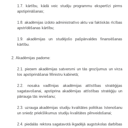
1.7. kārtību, kādā veic studiju programmu ekspertīzi pirms
apstiprināšanas;
1.8. akadēmijas izdoto administratīvo aktu vai faktiskās rīcības
apstrīdēšanas kārtību;
1.9. akadēmijas un studējošo pašpārvaldes finansēšanas
kārtību.
2. Akadēmijas padome:
2.1. pieņem akadēmijas satversmi un tās grozījumus un virza
tos apstiprināšanai Ministru kabinetā;
2.2. nosaka vadlīnijas akadēmijas attīstības stratēģijas
sagatavošanai, apstiprina akadēmijas attīstības stratēģiju un
pārrauga tās ieviešanu;
2.3. uzrauga akadēmijas studiju kvalitātes politikas īstenošanu
un sniedz priekšlikumus studiju kvalitātes pilnveidošanai;
2.4. piedalās rektora sagatavotā ikgadējā augstskolas darbības