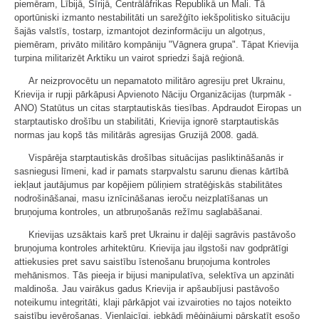
piemēram, Lībijā, Sīrijā, Centrālāfrikas Republikā un Mali. Tā
oportūniski izmanto nestabilitāti un sarežģīto iekšpolitisko situāciju
šajās valstīs, tostarp, izmantojot dezinformāciju un algotņus,
piemēram, privāto militāro kompāniju "Vāgnera grupa". Tāpat Krievija
turpina militarizēt Arktiku un vairot spriedzi šajā reģionā.
Ar neizprovocētu un nepamatoto militāro agresiju pret Ukrainu,
Krievija ir rupji pārkāpusi Apvienoto Nāciju Organizācijas (turpmāk -
ANO) Statūtus un citas starptautiskās tiesības. Apdraudot Eiropas un
starptautisko drošību un stabilitāti, Krievija ignorē starptautiskās
normas jau kopš tās militārās agresijas Gruzijā 2008. gadā.
Vispārēja starptautiskās drošības situācijas pasliktināšanās ir
sasniegusi līmeni, kad ir pamats starpvalstu sarunu dienas kārtībā
iekļaut jautājumus par kopējiem pūliņiem stratēģiskās stabilitātes
nodrošināšanai, masu iznīcināšanas ieroču neizplatīšanas un
bruņojuma kontroles, un atbruņošanās režīmu saglabāšanai.
Krievijas uzsāktais karš pret Ukrainu ir daļēji sagrāvis pastāvošo
bruņojuma kontroles arhitektūru. Krievija jau ilgstoši nav godprātīgi
attiekusies pret savu saistību īstenošanu bruņojuma kontroles
mehānismos. Tās pieeja ir bijusi manipulatīva, selektīva un apzināti
maldinoša. Jau vairākus gadus Krievija ir apšaubījusi pastāvošo
noteikumu integritāti, klaji pārkāpjot vai izvairoties no tajos noteikto
saistību ievērošanas. Vienlaicīgi, jebkādi mēģinājumi pārskatīt esošo