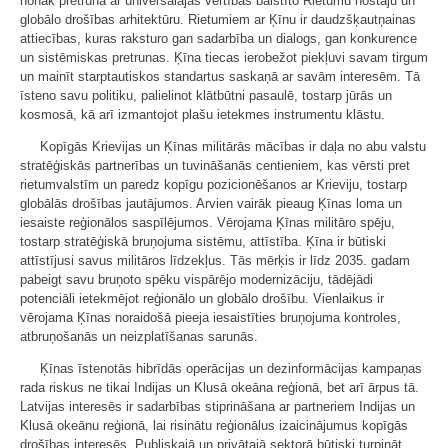
nonāk pretrunā ar universālajās vērtībās balstīto Rietumu nostāju un
globālo drošības arhitektūru. Rietumiem ar Ķīnu ir daudzšķautņainas
attiecības, kuras raksturo gan sadarbība un dialogs, gan konkurence
un sistēmiskas pretrunas. Ķīna tiecas ierobežot piekļuvi savam tirgum
un mainīt starptautiskos standartus saskaņā ar savām interesēm. Tā
īsteno savu politiku, palielinot klātbūtni pasaulē, tostarp jūrās un
kosmosā, kā arī izmantojot plašu ietekmes instrumentu klāstu.
Kopīgās Krievijas un Ķīnas militārās mācības ir daļa no abu valstu
stratēģiskās partnerības un tuvināšanās centieniem, kas vērsti pret
rietumvalstīm un paredz kopīgu pozicionēšanos ar Krieviju, tostarp
globālās drošības jautājumos. Arvien vairāk pieaug Ķīnas loma un
iesaiste reģionālos saspīlējumos. Vērojama Ķīnas militāro spēju,
tostarp stratēģiskā bruņojuma sistēmu, attīstība. Ķīna ir būtiski
attīstījusi savus militāros līdzekļus. Tās mērķis ir līdz 2035. gadam
pabeigt savu bruņoto spēku vispārējo modernizāciju, tādējādi
potenciāli ietekmējot reģionālo un globālo drošību. Vienlaikus ir
vērojama Ķīnas noraidošā pieeja iesaistīties bruņojuma kontroles,
atbruņošanās un neizplatīšanas sarunās.
Ķīnas īstenotās hibrīdās operācijas un dezinformācijas kampaņas
rada riskus ne tikai Indijas un Klusā okeāna reģionā, bet arī ārpus tā.
Latvijas interesēs ir sadarbības stiprināšana ar partneriem Indijas un
Klusā okeānu reģionā, lai risinātu reģionālus izaicinājumus kopīgās
drošības interesēs. Publiskajā un privātajā sektorā būtiski turpināt