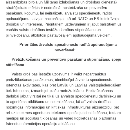
aizsardzības biroja un Militārās izlūkošanas un drošības dienesta)
stratēģiskais mērķis ir nodrošināt apsteidzošu un preventīvu
pasākumu kopumu, lai neitralizētu ārvalstu specdienestu radīto
apdraudējumu Latvijas nacionālajai, kā arī NATO un ES kolektīvajai
drošībai un interesēm. Prioritāriem uzdevumiem ir jābūt balstītiem uz
esošās valsts drošības iestāžu darbības stiprināšanu un
pilnveidošanu, atbilstoši pastāvošajiem apdraudējuma veidiem.
Prioritātes ārvalstu specdienestu radītā apdraudējuma
novēršanai:
Pretizlūkošanas un preventīvo pasākumu stiprināšana, spēju
attīstīšana
Valsts drošības iestāžu uzdevums ir veikt nepārtrauktus
pretizlūkošanas pasākumus, identificējot ārvalstu specdienestu
īstenotās aktivitātes, kas pret Latviju un Latvijas valstspiederīgajiem
tiek īstenotas, izmantojot plašu metožu klāstu. Pretizlūkošanas
darbībai jābūt virzītai ne tikai uz ārvalstu specdienestu darbinieku un
to aģentūras atklāšanu un neitralizēšanu, kā arī valsts drošībai
nozīmīgas informācijas un kritiskās infrastruktūras aizsardzību, bet
arī uz ietekmes aģentu un ietekmes operāciju identificēšanu, tostarp
medijos un sociālās tīklošanas un video koplietošanas platformās
īstenotu informācijas operāciju atklāšanu.