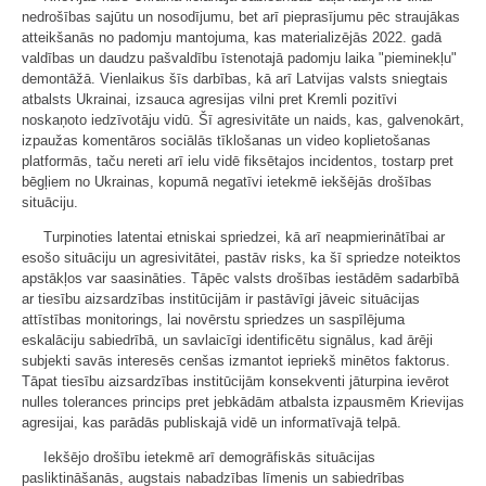
nedrošības sajūtu un nosodījumu, bet arī pieprasījumu pēc straujākas
atteikšanās no padomju mantojuma, kas materializējās 2022. gadā
valdības un daudzu pašvaldību īstenotajā padomju laika "pieminekļu"
demontāžā. Vienlaikus šīs darbības, kā arī Latvijas valsts sniegtais
atbalsts Ukrainai, izsauca agresijas vilni pret Kremli pozitīvi
noskaņoto iedzīvotāju vidū. Šī agresivitāte un naids, kas, galvenokārt,
izpaužas komentāros sociālās tīklošanas un video koplietošanas
platformās, taču nereti arī ielu vidē fiksētajos incidentos, tostarp pret
bēgļiem no Ukrainas, kopumā negatīvi ietekmē iekšējās drošības
situāciju.
Turpinoties latentai etniskai spriedzei, kā arī neapmierinātībai ar
esošo situāciju un agresivitātei, pastāv risks, ka šī spriedze noteiktos
apstākļos var saasināties. Tāpēc valsts drošības iestādēm sadarbībā
ar tiesību aizsardzības institūcijām ir pastāvīgi jāveic situācijas
attīstības monitorings, lai novērstu spriedzes un saspīlējuma
eskalāciju sabiedrībā, un savlaicīgi identificētu signālus, kad ārēji
subjekti savās interesēs cenšas izmantot iepriekš minētos faktorus.
Tāpat tiesību aizsardzības institūcijām konsekventi jāturpina ievērot
nulles tolerances princips pret jebkādām atbalsta izpausmēm Krievijas
agresijai, kas parādās publiskajā vidē un informatīvajā telpā.
Iekšējo drošību ietekmē arī demogrāfiskās situācijas
pasliktināšanās, augstais nabadzības līmenis un sabiedrības