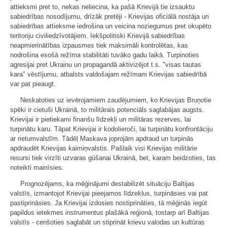
attieksmi pret to, nekas neliecina, ka pašā Krievijā tie izsauktu
sabiedrības nosodījumu, drīzāk pretēji - Krievijas oficiālā nostāja un
sabiedrības attieksme iedrošina un veicina noziegumus pret okupēto
teritoriju civiliedzīvotājiem. Iekšpolitiski Krievijā sabiedrības
neapmierinātības izpausmes tiek maksimāli kontrolētas, kas
nodrošina esošā režīma stabilitāti tuvāko gadu laikā. Turpinoties
agresijai pret Ukrainu un propagandā aktivizējot t.s. "visas tautas
kara" vēstījumu, atbalsts valdošajam režīmam Krievijas sabiedrībā
var pat pieaugt.
Neskatoties uz ievērojamiem zaudējumiem, ko Krievijas Bruņotie
spēki ir cietuši Ukrainā, to militārais potenciāls saglabājas augsts.
Krievijai ir pietiekami finanšu līdzekļi un militāras rezerves, lai
turpinātu karu. Tāpat Krievijai ir kodolieroči, lai turpinātu konfrontāciju
ar rietumvalstīm. Tādēļ Maskava joprojām apdraud un turpinās
apdraudēt Krievijas kaimiņvalstis. Pašlaik visi Krievijas militārie
resursi tiek virzīti uzvaras gūšanai Ukrainā, bet, karam beidzoties, tas
noteikti mainīsies.
Prognozējams, ka mēģinājumi destabilizēt situāciju Baltijas
valstīs, izmantojot Krievijai pieejamos līdzekļus, turpināsies vai pat
pastiprināsies. Ja Krievijai izdosies nostiprināties, tā mēģinās iegūt
papildus ietekmes instrumentus plašākā reģionā, tostarp arī Baltijas
valstīs - cenšoties saglabāt un stiprināt krievu valodas un kultūras