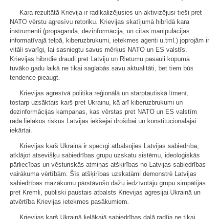
Kara rezultātā Krievija ir radikalizējusies un aktivizējusi tieši pret
NATO vērstu agresīvu retoriku. Krievijas skatījumā hibrīdā kara
instrumenti (propaganda, dezinformācija, un citas manipulācijas
informatīvajā telpā, kiberuzbrukumi, ietekmes aģenti u.tml.) joprojām ir
vitāli svarīgi, lai sasniegtu savus mērķus NATO un ES valstīs.
Krievijas hibrīdie draudi pret Latviju un Rietumu pasauli kopumā
tuvāko gadu laikā ne tikai saglabās savu aktualitāti, bet tiem būs
tendence pieaugt.
Krievijas agresīvā politika reģionālā un starptautiskā līmenī,
tostarp uzsāktais karš pret Ukrainu, kā arī kiberuzbrukumi un
dezinformācijas kampaņas, kas vērstas pret NATO un ES valstīm
rada lielākos riskus Latvijas iekšējai drošībai un konstitucionālajai
iekārtai.
Krievijas karš Ukrainā ir spēcīgi atbalsojies Latvijas sabiedrībā,
atklājot atsevišķu sabiedrības grupu uzskatu sistēmu, ideoloģiskās
pārliecības un vēsturiskās atmiņas atšķirības no Latvijas sabiedrības
vairākuma vērtībām. Šīs atšķirības uzskatāmi demonstrē Latvijas
sabiedrības mazākumu pārstāvošo dažu iedzīvotāju grupu simpātijas
pret Kremli, publiski paustais atbalsts Krievijas agresijai Ukrainā un
atvērtība Krievijas ietekmes pasākumiem.
Krievijas karš Ukrainā lielākajā sabiedrības daļā radīja ne tikai