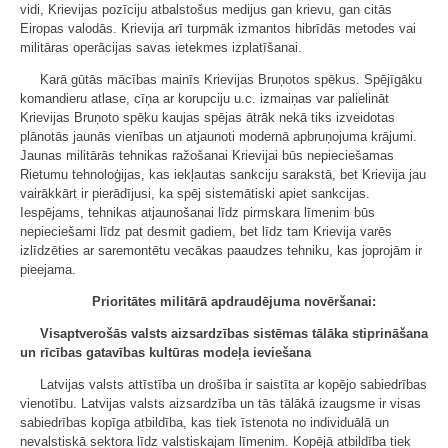
vidi, Krievijas pozīciju atbalstošus medijus gan krievu, gan citās
Eiropas valodās. Krievija arī turpmāk izmantos hibrīdās metodes vai
militāras operācijas savas ietekmes izplatīšanai.
Karā gūtās mācības mainīs Krievijas Bruņotos spēkus. Spējīgāku
komandieru atlase, cīņa ar korupciju u.c. izmaiņas var palielināt
Krievijas Bruņoto spēku kaujas spējas ātrāk nekā tiks izveidotas
plānotās jaunās vienības un atjaunoti modernā apbruņojuma krājumi.
Jaunas militārās tehnikas ražošanai Krievijai būs nepieciešamas
Rietumu tehnoloģijas, kas iekļautas sankciju sarakstā, bet Krievija jau
vairākkārt ir pierādījusi, ka spēj sistemātiski apiet sankcijas.
Iespējams, tehnikas atjaunošanai līdz pirmskara līmenim būs
nepieciešami līdz pat desmit gadiem, bet līdz tam Krievija varēs
izlīdzēties ar saremontētu vecākas paaudzes tehniku, kas joprojām ir
pieejama.
Prioritātes militārā apdraudējuma novēršanai:
Visaptverošās valsts aizsardzības sistēmas tālāka stiprināšana
un rīcības gatavības kultūras modeļa ieviešana
Latvijas valsts attīstība un drošība ir saistīta ar kopējo sabiedrības
vienotību. Latvijas valsts aizsardzība un tās tālākā izaugsme ir visas
sabiedrības kopīga atbildība, kas tiek īstenota no individuālā un
nevalstiskā sektora līdz valstiskajam līmenim. Kopējā atbildība tiek