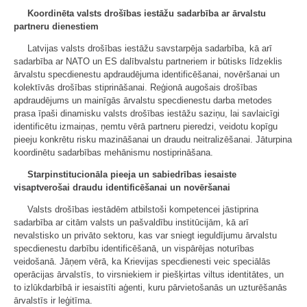
Koordinēta valsts drošības iestāžu sadarbība ar ārvalstu
partneru dienestiem
Latvijas valsts drošības iestāžu savstarpēja sadarbība, kā arī
sadarbība ar NATO un ES dalībvalstu partneriem ir būtisks līdzeklis
ārvalstu specdienestu apdraudējuma identificēšanai, novēršanai un
kolektīvās drošības stiprināšanai. Reģionā augošais drošības
apdraudējums un mainīgās ārvalstu specdienestu darba metodes
prasa īpaši dinamisku valsts drošības iestāžu saziņu, lai savlaicīgi
identificētu izmaiņas, ņemtu vērā partneru pieredzi, veidotu kopīgu
pieeju konkrētu risku mazināšanai un draudu neitralizēšanai. Jāturpina
koordinētu sadarbības mehānismu nostiprināšana.
Starpinstitucionāla pieeja un sabiedrība
s iesaiste
visaptverošai draudu identificēšanai un novēršanai
Valsts drošības iestādēm atbilstoši kompetencei jāstiprina
sadarbība ar citām valsts un pašvaldību institūcijām, kā arī
nevalstisko un privāto sektoru, kas var sniegt ieguldījumu ārvalstu
specdienestu darbību identificēšanā, un vispārējas noturības
veidošanā. Jāņem vērā, ka Krievijas specdienesti veic speciālās
operācijas ārvalstīs, to virsniekiem ir piešķirtas viltus identitātes, un
to izlūkdarbībā ir iesaistīti aģenti, kuru pārvietošanās un uzturēšanās
ārvalstīs ir leģitīma.