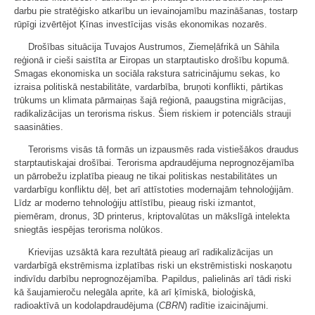
darbu pie stratēģisko atkarību un ievainojamību mazināšanas, tostarp
rūpīgi izvērtējot Ķīnas investīcijas visās ekonomikas nozarēs.
Drošības situācija Tuvajos Austrumos, Ziemeļāfrikā un Sāhila
reģionā ir cieši saistīta ar Eiropas un starptautisko drošību kopumā.
Smagas ekonomiska un sociāla rakstura satricinājumu sekas, ko
izraisa politiskā nestabilitāte, vardarbība, bruņoti konflikti, pārtikas
trūkums un klimata pārmaiņas šajā reģionā, paaugstina migrācijas,
radikalizācijas un terorisma riskus. Šiem riskiem ir potenciāls strauji
saasināties.
Terorisms visās tā formās un izpausmēs rada vistiešākos draudus
starptautiskajai drošībai. Terorisma apdraudējuma neprognozējamība
un pārrobežu izplatība pieaug ne tikai politiskas nestabilitātes un
vardarbīgu konfliktu dēļ, bet arī attīstoties modernajām tehnoloģijām.
Līdz ar moderno tehnoloģiju attīstību, pieaug riski izmantot,
piemēram, dronus, 3D printerus, kriptovalūtas un mākslīgā intelekta
sniegtās iespējas terorisma nolūkos.
Krievijas uzsāktā kara rezultātā pieaug arī radikalizācijas un
vardarbīgā ekstrēmisma izplatības riski un ekstrēmistiski noskaņotu
indivīdu darbību neprognozējamība. Papildus, palielinās arī tādi riski
kā šaujamieroču nelegāla aprite, kā arī ķīmiskā, bioloģiskā,
radioaktīvā un kodolapdraudējuma (
CBRN
) radītie izaicinājumi.