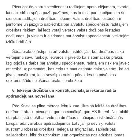
Pieaugot ārvalstu specdienestu radītajam apdraudējumam, svarīgi,
lai sabiedrība spēj atpazīt pazīmes, kas liecina par iespējamiem šo
dienestu radītajiem drošības riskiem. Valsts drošības iestādēm ir
jāinformē un jāizglīto sabiedrība par ārvalstu specdienestu radītajiem
drošības riskiem, lai iedzīvotāji vērstos valsts drošības iestādēs
gadījumos, ja viņiem ir aizdomas par ārvalstu specdienestu veiktajām
izlūkdarbībām.
Šāda prakse jāstiprina arī valsts institūcijās, kur drošības risku
vērtējumu savu funkciju ietvaros ir jāveido kā sistemātisku praksi.
Izglītojošais darbs par ārvalstu specdienestu radītajiem riskiem jāveic
attiecībā uz personām, kas ceļo uz paaugstināta riska valstīm, kā arī
jāveic pasākumi, lai atsevišķos valsts pārvaldes un privātajos
sektoros šādu ceļošanas praksi ierobežotu.
6. Iekšējai drošībai un konstitucionālajai iekārtai radītā
apdraudējuma novēršana
Pēc Krievijas pilna mēroga iebrukuma Ukrainā iekšējās drošības
nozīme ir strauji pieaugusi gan nacionālajā, gan ES līmenī. Nestabilā
starptautiskā drošības vide un drošības situācijas pasliktināšanās
Eiropā rada vairākus apdraudējumus Latvijai, jo sevišķi valsts
austrumu robežas drošības, nelegālās migrācijas, sabiedrības
saliedētības, hibrīdo uzbrukumu un organizētās noziedzības jomās.