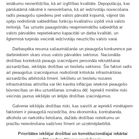
ienākumu nevienlīdzība, kā arī izglītības kvalitāte. Depopulācija, kas
pārskatāmā nākotnē ir nenovēršama, kā arī iedzīvotāju novecošana
radīs pieaugošu spiedienu pret valsts pārvaldi kopumā, vājinot tās
spēju nodrošināt sabiedrības funkciju kvalitatīvu izpildi visā valsts
teritorijā. Tas uzturēs paaugstinātu neapmierinātību sabiedrībā ar
valsts pārvaldes nepietiekamo kapacitāti un darba kvalitāti, un
ilgtermiņā turpinās veicināt iedzīvotāju neuzticību valsts varai.
Darbaspēka resursa sašaurināšanās un pieaugoša konkurence par
darbiniekiem skars visus valsts pārvaldes sektorus. Nacionālās
drošības kontekstā pieaugs izaicinājumi personāla rekrutēšanai
aizsardzības, iekšējās drošības un tieslietu sektoros. Šie faktori radīs
arī pieaugošus izaicinājumus nodrošināt kritiskās infrastruktūras
aizsardzību atbilstošā līmenī. Iekšlietu un tieslietu nozares
infrastruktūras attīstība var tikt kavēta inflācijas ietekmē pieaugošo
būvniecības un ēku uzturēšanas izmaksu dēļ. Iepriekš minētie riski
veicinās jaunus iekšējās un ārējās drošības izaicinājumus.
Galvenie iekšējās drošības riski, kas saistīti ar iepriekš minētajiem
faktoriem ir pieaugošā noziedzība, ēnu ekonomika, kontrabanda,
alkohola un narkotiku lietošana, dažādu drošības noteikumu un
prasību neievērošana sadzīves līmenī un uzņēmējdarbībā.
Prioritātes iekšējai drošībai un konstitucionālajai iekārtai