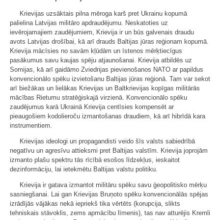
Krievijas uzsāktais pilna mēroga karš pret Ukrainu kopumā
palielina Latvijas militāro apdraudējumu. Neskatoties uz
ievērojamajiem zaudējumiem, Krievija ir un būs galvenais draudu
avots Latvijas drošībai, kā arī drauds Baltijas jūras reģionam kopumā.
Krievija mācīsies no savām kļūdām un īstenos mērķtiecīgus
pasākumus savu kaujas spēju atjaunošanai. Krievija atbildēs uz
Somijas, kā arī gaidāmo Zviedrijas pievienošanos NATO ar papildus
konvencionālo spēku izvietošanu Baltijas jūras reģionā. Tam var sekot
arī biežākas un lielākas Krievijas un Baltkrievijas kopīgas militārās
mācības Rietumu stratēģiskajā virzienā. Konvencionālo spēku
zaudējumus karā Ukrainā Krievija centīsies kompensēt ar
pieaugošiem kodolieroču izmantošanas draudiem, kā arī hibrīdā kara
instrumentiem.
Krievijas ideologi un propagandisti veido šīs valsts sabiedrībā
negatīvu un agresīvu attieksmi pret Baltijas valstīm. Krievija joprojām
izmanto plašu spektru tās rīcībā esošos līdzekļus, ieskaitot
dezinformāciju, lai ietekmētu Baltijas valstu politiku.
Krievija ir gatava izmantot militāru spēku savu ģeopolitisko mērķu
sasniegšanai. Lai gan Krievijas Bruņoto spēku konvencionālās spējas
izrādījās vājākas nekā iepriekš tika vērtēts (korupcija, slikts
tehniskais stāvoklis, zems apmācību līmenis), tas nav atturējis Kremli