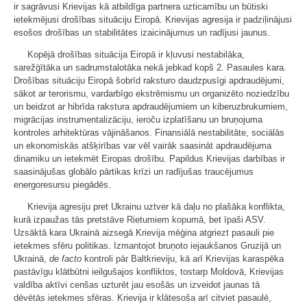
ir sagrāvusi Krievijas kā atbildīga partnera uzticamību un būtiski
ietekmējusi drošības situāciju Eiropā. Krievijas agresija ir padziļinājusi
esošos drošības un stabilitātes izaicinājumus un radījusi jaunus.
Kopējā drošības situācija Eiropā ir kļuvusi nestabilāka,
sarežģītāka un sadrumstalotāka nekā jebkad kopš 2. Pasaules kara.
Drošības situāciju Eiropā šobrīd raksturo daudzpusīgi apdraudējumi,
sākot ar terorismu, vardarbīgo ekstrēmismu un organizēto noziedzību
un beidzot ar hibrīda rakstura apdraudējumiem un kiberuzbrukumiem,
migrācijas instrumentalizāciju, ieroču izplatīšanu un bruņojuma
kontroles arhitektūras vājināšanos. Finansiālā nestabilitāte, sociālās
un ekonomiskās atšķirības var vēl vairāk saasināt apdraudējuma
dinamiku un ietekmēt Eiropas drošību. Papildus Krievijas darbības ir
saasinājušas globālo pārtikas krīzi un radījušas traucējumus
energoresursu piegādēs.
Krievija agresiju pret Ukrainu uztver kā daļu no plašāka konflikta,
kurā izpaužas tās pretstāve Rietumiem kopumā, bet īpaši ASV.
Uzsāktā kara Ukrainā aizsegā Krievija mēģina atgriezt pasauli pie
ietekmes sfēru politikas. Izmantojot bruņoto iejaukšanos Gruzijā un
Ukrainā,
de facto
kontroli pār Baltkrieviju, kā arī Krievijas karaspēka
pastāvīgu klātbūtni ieilgušajos konfliktos, tostarp Moldovā, Krievijas
valdība aktīvi cenšas uzturēt jau esošās un izveidot jaunas tā
dēvētās ietekmes sfēras. Krievija ir klātesoša arī citviet pasaulē,