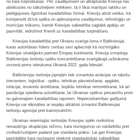
no kara turpināšanas. Pēc zaudējumiem un atkāpšanās Krievija nav
atteikusies no sākotnējiem mērķiem, tā ir tikai mainījusi taktiku un
pielāgojusies ilgstošas karadarbības formai. Krievija atrod veidus, kā
kompensēt dzīvā spēka un apbruņojuma zaudējumus, tehnoloģiju un
munīcijas trūkumu, kamēr Krievijas sabiedrība saglabā apātiju un
pasivitāti, iedrošinot Kremli uz karadarbības turpināšanu.
Krievijas karadarbībā pret Ukrainu svarīga loma ir Baltkrievijai,
kuras autoritārais līderis cenšas sevi apliecināt kā nozīmīgāko
Krievijas stratēģisko partneri Eiropas kontinentā. Krievija izmantoja
Baltkrievijas teritoriju spēku koncentrēšanai svarīgākajā uzbrukuma
virzienā pirms iebrukuma Ukrainā 2022. gada februārī.
Baltkrievijas teritorija joprojām tiek izmantota aviācijas un raķešu
triecieniem, loģistikai - spēku, tehnikas pārvietošanai, apgādei,
rotācijai, ievainoto ārstēšanai, bojātās tehnikas remontēšanai, kā arī
pastāvīga spiediena uzturēšanai, lai Ukrainas spēkus piesaistītu prom
no galvenajiem karadarbības rajoniem. Nepieciešamības gadījumā
Krievija var rēķināties ar iespēju atkārtoti izmantot Baltkrievijas
teritoriju agresijai pret kaimiņvalstīm.
Ukrainas ieņemtajās teritorijās Krievijas spēki nodrošina
nesaudzīgu okupācijas režīmu, kara noziegumus un vardarbību pret
civiliedzīvotājiem padarot par standarta praksi. Lai gan Krievijas
pastrādātie kara noziegumi ietekmē starptautiskās sabiedrības