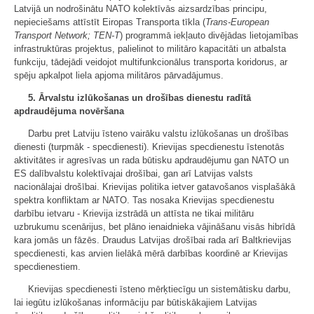
Latvijā un nodrošinātu NATO kolektīvās aizsardzības principu,
nepieciešams attīstīt Eiropas Transporta tīkla (
Trans-European
Transport Network; TEN-T
) programmā iekļauto divējādas lietojamības
infrastruktūras projektus, palielinot to militāro kapacitāti un atbalsta
funkciju, tādejādi veidojot multifunkcionālus transporta koridorus, ar
spēju apkalpot liela apjoma militāros pārvadājumus.
5. Ārvalstu izlūkošanas un drošības dienestu radītā
apdraudējuma novēršana
Darbu pret Latviju īsteno vairāku valstu izlūkošanas un drošības
dienesti (turpmāk - specdienesti). Krievijas specdienestu īstenotās
aktivitātes ir agresīvas un rada būtisku apdraudējumu gan NATO un
ES dalībvalstu kolektīvajai drošībai, gan arī Latvijas valsts
nacionālajai drošībai. Krievijas politika ietver gatavošanos visplašākā
spektra konfliktam ar NATO. Tas nosaka Krievijas specdienestu
darbību ietvaru - Krievija izstrādā un attīsta ne tikai militāru
uzbrukumu scenārijus, bet plāno ienaidnieka vājināšanu visās hibrīdā
kara jomās un fāzēs. Draudus Latvijas drošībai rada arī Baltkrievijas
specdienesti, kas arvien lielākā mērā darbības koordinē ar Krievijas
specdienestiem.
Krievijas specdienesti īsteno mērķtiecīgu un sistemātisku darbu,
lai iegūtu izlūkošanas informāciju par būtiskākajiem Latvijas