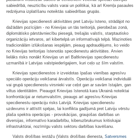
sabiedrībā, neuzticību valsts varai un politikai, kā arī Kremļa pasaules
redzējuma izplatīšanu noteiktās sabiedrības grupās.
Krievijas specdienesti aktivitātes pret Latviju īsteno, strādājot no
dažādām pozīcijām - no Krievijas un tās teritorijā, pierobežas zonā,
diplomātisko pārstāvniecību piesegā, trešajās valstīs, starptautisko
organizāciju ietvaros, arī kibertelpā un informatīvajā telpā. Mazinoties
tradicionālām izlūkošanas iespējām, pieaug apdraudējums, ko veido
no Krievijas teritorijas īstenotās specdienestu aktivitātes. Arvien
lielāks risks nonākt Krievijas un arī Baltkrievijas specdienestu
uzmanībā ir Latvijas valstpiederīgajiem, kuri ceļo uz šīm valstīm.
Krievijas specdienestos ir izveidotas īpašas vienības agresīvu
speciālo operāciju veikšanai ārvalstīs. Operāciju veikšanai individuāli
vai grupā specdienestu virsnieki var ceļot gan ar savām īstajām, gan
viltus identitātēm. Pieaugot Krievijas īstenotā kara Ukrainā noteiktai
konfrontācijai ar rietumvalstīm, pieaugs arī agresīvu Krievijas
specdienestu operāciju risks Latvijā. Krievijas specdienestu
uzdevums ir attīstīt spējas, lai konflikta gadījumā pret Latviju vērstu
plaša spektra operācijas - provokācijas, graujošas darbības un
diversijas, informatīvo karadarbību, kiberuzbrukumus kritiskajai
infrastruktūrai, nozīmīgu valsts sektoru darbības kavēšanu.
Valsts drošības iestāžu (Valsts drošības dienesta,
Satversmes