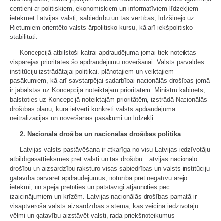
centieni ar politiskiem, ekonomiskiem un informatīviem līdzekļiem
ietekmēt Latvijas valsti, sabiedrību un tās vērtības, līdzšinējo uz
Rietumiem orientēto valsts ārpolitisko kursu, kā arī iekšpolitisko
stabilitāti.
Koncepcijā atbilstoši katrai apdraudējuma jomai tiek noteiktas
vispārējās prioritātes šo apdraudējumu novēršanai. Valsts pārvaldes
institūciju izstrādātajai politikai, plānotajiem un veiktajiem
pasākumiem, kā arī savstarpējai sadarbībai nacionālās drošības jomā
ir jābalstās uz Koncepcijā noteiktajām prioritātēm. Ministru kabinets,
balstoties uz Koncepcijā noteiktajām prioritātēm, izstrādā Nacionālās
drošības plānu, kurā ietverti konkrēti valsts apdraudējuma
neitralizācijas un novēršanas pasākumi un līdzekļi.
2. Nacionālā drošība un nacionālās drošības politika
Latvijas valsts pastāvēšana ir atkarīga no visu Latvijas iedzīvotāju
atbildīgasattieksmes pret valsti un tās drošību. Latvijas nacionālo
drošību un aizsardzību raksturo visas sabiedrības un valsts institūciju
gatavība pārvarēt apdraudējumus, noturība pret negatīvu ārējo
ietekmi, un spēja pretoties un patstāvīgi atjaunoties pēc
izaicinājumiem un krīzēm. Latvijas nacionālās drošības pamatā ir
visaptveroša valsts aizsardzības sistēma, kas veicina iedzīvotāju
vēlmi un gatavību aizstāvēt valsti, rada priekšnoteikumus