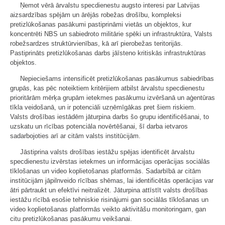
Ņemot vērā ārvalstu specdienestu augsto interesi par Latvijas
aizsardzības spējām un ārējās robežas drošību, kompleksi
pretizlūkošanas pasākumi pastiprināmi vietās un objektos, kur
koncentrēti NBS un sabiedroto militārie spēki un infrastruktūra, Valsts
robežsardzes struktūrvienības, kā arī pierobežas teritorijās.
Pastiprināts pretizlūkošanas darbs jāīsteno kritiskās infrastruktūras
objektos.
Nepieciešams intensificēt pretizlūkošanas pasākumus sabiedrības
grupās, kas pēc noteiktiem kritērijiem atbilst ārvalstu specdienestu
prioritārām mērķa grupām ietekmes pasākumu izvēršanā un aģentūras
tīkla veidošanā, un ir potenciāli uzņēmīgākas pret šiem riskiem.
Valsts drošības iestādēm jāturpina darbs šo grupu identificēšanai, to
uzskatu un rīcības potenciāla novērtēšanai, šī darba ietvaros
sadarbojoties arī ar citām valsts institūcijām.
Jāstiprina valsts drošības iestāžu spējas identificēt ārvalstu
specdienestu izvērstas ietekmes un informācijas operācijas sociālās
tīklošanas un video koplietošanas platformās. Sadarbībā ar citām
institūcijām jāpilnveido rīcības shēmas, lai identificētās operācijas var
ātri pārtraukt un efektīvi neitralizēt. Jāturpina attīstīt valsts drošības
iestāžu rīcībā esošie tehniskie risinājumi gan sociālās tīklošanas un
video koplietošanas platformās veikto aktivitāšu monitoringam, gan
citu pretizlūkošanas pasākumu veikšanai.