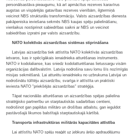
personālsastāva pieaugumu, kā arī apmācītus rezerves karavīrus
augstas un vispārējās gatavības rezerves vienībām, ilgtermiņā
veicinot NBS strukturālu transformāciju. Valsts aizsardzības dienesta
pakāpeniska ieviešana sekmēs NBS kaujas spēju palielināšanu,
vienlaikus nostiprinot sabiedrības saikni ar NBS un veicinot
sabiedrības izpratni par valsts aizsardzību.
NATO kolektīvās aizsardzības sistēmas stiprināšana
Latvijas aizsardzība tiek attīstīta NATO kolektīvās aizsardzības
ietvaros, kas ir spēcīgākais ienaidnieka atturēšanas instruments.
NATO ir kodolalianse, kas sniedz kodolatturēšanas lietussargu visām
organizācijas dalībvalstīm. Latvija nodrošina savu lomu šīs nozīmīgās
misijas sekmēšanā. Lai atturētu ienaidnieku no uzbrukuma Latvijai un
nodrošinātu tūlītēju aizsardzību, svarīga ir attīstīta un praktiski
ieviesta NATO "priekšējās aizsardzības" stratēģija.
Tāpat nacionālās atturēšanas un aizsardzības spējas palielina
stratēģisko partnerību un starptautiskās sadarbības centieni,
nodrošinot gan papildus militāro un drošības atbalstu, gan ieguldot
pastāvošajā likumos balstītajā starptautiskajā kārtībā.
Transporta infrastruktūras militārās kapacitātes attīstība
Lai attīstītu NATO spēju reaģēt uz jebkuru ārējo apdraudējumu