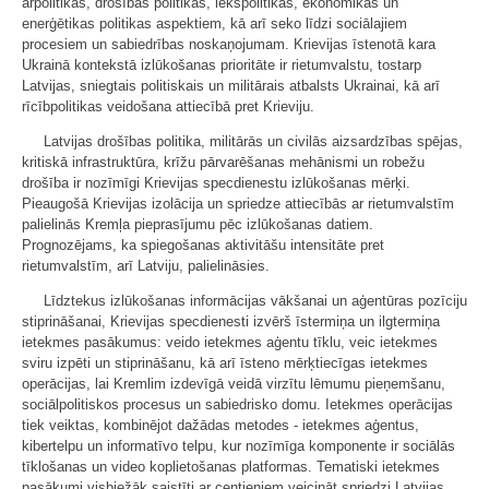
ārpolitikas, drošības politikas, iekšpolitikas, ekonomikas un
enerģētikas politikas aspektiem, kā arī seko līdzi sociālajiem
procesiem un sabiedrības noskaņojumam. Krievijas īstenotā kara
Ukrainā kontekstā izlūkošanas prioritāte ir rietumvalstu, tostarp
Latvijas, sniegtais politiskais un militārais atbalsts Ukrainai, kā arī
rīcībpolitikas veidošana attiecībā pret Krieviju.
Latvijas drošības politika, militārās un civilās aizsardzības spējas,
kritiskā infrastruktūra, krīžu pārvarēšanas mehānismi un robežu
drošība ir nozīmīgi Krievijas specdienestu izlūkošanas mērķi.
Pieaugošā Krievijas izolācija un spriedze attiecībās ar rietumvalstīm
palielinās Kremļa pieprasījumu pēc izlūkošanas datiem.
Prognozējams, ka spiegošanas aktivitāšu intensitāte pret
rietumvalstīm, arī Latviju, palielināsies.
Līdztekus izlūkošanas informācijas vākšanai un aģentūras pozīciju
stiprināšanai, Krievijas specdienesti izvērš īstermiņa un ilgtermiņa
ietekmes pasākumus: veido ietekmes aģentu tīklu, veic ietekmes
sviru izpēti un stiprināšanu, kā arī īsteno mērķtiecīgas ietekmes
operācijas, lai Kremlim izdevīgā veidā virzītu lēmumu pieņemšanu,
sociālpolitiskos procesus un sabiedrisko domu. Ietekmes operācijas
tiek veiktas, kombinējot dažādas metodes - ietekmes aģentus,
kibertelpu un informatīvo telpu, kur nozīmīga komponente ir sociālās
tīklošanas un video koplietošanas platformas. Tematiski ietekmes
pasākumi visbiežāk saistīti ar centieniem veicināt spriedzi Latvijas