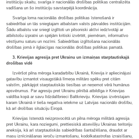
institūciju skaitu, svarīga ir nacionālās drošības politikas centralizēta
vadīšana un šo institūciju savstarpējā koordinācija.
Svarīga loma nacionālās drošības politikas īstenošanā ir
sabiedrībai un tās sniegtajam atbalstam valsts pārvaldes institūcijām.
Šādu atbalstu var sniegt izglītoti un pilsoniski aktīvi iedzīvotāji ar
atbilstošu izpratni un spējām kritiski izvērtēt, piemēram, informatīvo
vēstījumu saturu un nozīmi. Sabiedrības izglītošana nacionālās
drošības jomā ir ilglaicīgas nacionālās drošības politikas pamatā.
3. Krievijas agresija pret Ukrainu un izmaiņas starptautiskajā
drošības vidē
Izvēršot pilna mēroga karadarbību Ukrainā, Krievija ir apliecinājusi
gatavību izmantot visaugstākā līmeņa militāro spēku pret citām
valstīm, pārkāpjot starptautiskās tiesības un neņemot vērā humānus
apsvērumus. Par agresiju pret Ukrainu pilnībā atbildīga ir Krievijas
valdība kopā ar savu līdzdalībnieci Baltkrieviju. Krievijas izvērstajam
karam Ukrainā ir tieša negatīva ietekme uz Latvijas nacionālo drošību,
kā arī drošības situāciju Eiropā.
Krievijas īstenotā neizprovocētā un pilna mēroga militārā agresija
pret Ukrainu, kara noziegumi, prettiesiskā atsevišķu Ukrainas teritoriju
aneksija, kā arī starptautiskās sabiedrības šantažēšana, draudot ar
masu iznīcināšanas ieroču izmantošanu, kodolkatastrofas izraisīšanu,