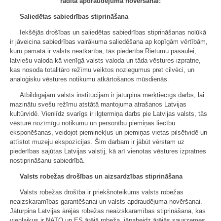
radītā apdraudējuma novēršanai:
Saliedētas sabiedrības stiprināšana
Iekšējās drošības un saliedētas sabiedrības stiprināšanas nolūkā
ir jāveicina sabiedrības vairākuma saliedēšana ap kopīgām vērtībām,
kuru pamatā ir valsts neatkarība, tās piederība Rietumu pasaulei,
latviešu valoda kā vienīgā valsts valoda un tāda vēstures izpratne,
kas nosoda totalitāro režīmu veiktos noziegumus pret cilvēci, un
analoģisku vēstures notikumu atkārtošanos mūsdienās.
Atbildīgajām valsts institūcijām ir jāturpina mērķtiecīgs darbs, lai
mazinātu svešu režīmu atstātā mantojuma atrašanos Latvijas
kultūrvidē. Vienlīdz svarīgs ir ilgtermiņa darbs pie Latvijas valsts, tās
vēsturē nozīmīgu notikumu un personību piemiņas liecību
eksponēšanas, veidojot pieminekļus un piemiņas vietas pilsētvidē un
attīstot muzeju ekspozīcijas. Šim darbam ir jābūt vērstam uz
piederības sajūtas Latvijas valstij, kā arī vienotas vēstures izpratnes
nostiprināšanu sabiedrībā.
Valsts robežas drošības un aizsardzības stiprināšana
Valsts robežas drošība ir priekšnoteikums valsts robežas
neaizskaramības garantēšanai un valsts apdraudējuma novēršanai.
Jāturpina Latvijas ārējās robežas neaizskaramības stiprināšana, kas
vienlaikus ir NATO un ES ārējā robeža, jāpabeidz ārējās sauszemes