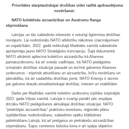
Prioritātes starptautiskajai drošības videi radītā apdraudējuma
novēršanai:
NATO kolektīvās aizsardzības un Austrumu flanga
stiprināšana
Latvijas un tās sabiedroto interesēs ir noturīgi ilgtermiņa drošības
risinājumi. Lai nodrošinātu NATO atbilstību nākotnes izaicinājumiem
un vajadzībām, 2022. gadā notikušajā Madrides samitā sabiedrotie
apstiprināja jauno NATO Stratēģisko koncepciju. Šajā dokumentā
NATO atkārtoti apliecina kolektīvo aizsardzību kā Alianses
pamatuzdevumu, kā arī sniedz vadlīnijas, kā NATO pielāgoties
izmaiņām drošības situācijai pasaulē un iezīmē galvenos Alianses
uzdevumus - stiprināt atturēšanu un aizsardzību, krīžu novēršanu un
pārvaldību, kā arī sadarbību drošības jomā. NATO Krieviju ir atzinis
par galveno draudu eiroatlantiskajai drošībai, mieram un stabilitātei.
Darbs pie Madrides samitā noteikto uzdevumu izpildes turpinājās
2023. gada Viļņas samitā. Latvijai ir svarīgi panākt pēc iespējas
drīzāku NATO pielāgošanos aktuālajai drošības situācijai: NATO
"priekšējās aizsardzības" praktisku ieviešanu, reģionālo plānu
izpildāmības nodrošināšanu, sabiedroto spēku klātbūtnes
palielināšanu Latvijā, kā arī pretgaisa un pretraķešu aizsardzības
stiprināšanu. Šajos centienos būtiska loma ir arī spējai objektīvi