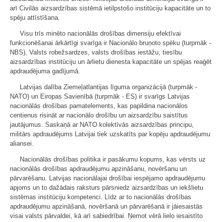
arī Civilās aizsardzības sistēmā ietilpstošo institūciju kapacitāte un to
spēju attīstīšana.
Visu trīs minēto nacionālās drošības dimensiju efektīvai
funkcionēšanai ārkārtīgi svarīga ir Nacionālo bruņoto spēku (turpmāk -
NBS), Valsts robežsardzes, valsts drošības iestāžu, tiesību
aizsardzības institūciju un ārlietu dienesta kapacitāte un spējas reaģēt
apdraudējuma gadījumā.
Latvijas dalība Ziemeļatlantijas līguma organizācijā (turpmāk -
NATO) un Eiropas Savienībā (turpmāk - ES) ir svarīgs Latvijas
nacionālās drošības pamatelements, kas papildina nacionālos
centienus risināt ar nacionālo drošību un aizsardzību saistītus
jautājumus. Saskaņā ar NATO kolektīvās aizsardzības principu,
militārs apdraudējums Latvijai tiek uzskatīts par kopēju apdraudējumu
aliansei.
Nacionālās drošības politika ir pasākumu kopums, kas vērsts uz
nacionālās drošības apdraudējumu apzināšanu, novēršanu un
pārvarēšanu. Latvijas nacionālajai drošībai iespējamo apdraudējumu
apjoms un to dažādais raksturs pārsniedz aizsardzības un iekšlietu
sistēmas institūciju kompetenci. Līdz ar to nacionālās drošības
apdraudējumu apzināšanā, novēršanā un pārvarēšanā ir jāiesaistās
visai valsts pārvaldei, kā arī sabiedrībai. Ņemot vērā lielo iesaistīto