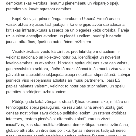
demokrātiskās vērtības, lēmumu pieņemšanu un vispārējo spēju
pretoties vai kavēt agresoru darbības.
Kopš Krievijas pilna mēroga iebrukuma Ukrainā Eiropā arvien
vairāk aktualizējušies tādi jautājumi kā enerģijas avotu dažādošana,
kritiskās infrastruktūras aizsardzība un piegādes ķēžu drošība. Pārejā
uz jauniem enerģijas avotiem un piegāžu ceļiem, svarīgi ir neradīt
jaunas atkarības, īpaši no autoritāriem režīmiem.
Visefektīvākais veids kā cīnīties pret hibrīdajiem draudiem, ir
veicināt nacionālo un kolektīvo noturību, identificējot un novēršot
ievainojamības un atkarības. Hibrīdais apdraudējums skar gan valsts,
gan nevalstisko sektoru, tāpēc tā mazināšanai ir jāizmanto visu valsts
pārvaldi un sabiedrību iekļaujoša pieeja noturības stiprināšanā. Latvijai
jāsniedz viss iespējamais atbalsts arī mūsu partneriem, īpaši ES
paplašināšanās valstīm, veicinot to noturības stiprināšanu un spēju
pretoties hibrīdajiem uzbrukumiem.
Pēdējo gadu laikā vērojams straujš Ķīnas ekonomisko, militāro un
tehnoloģisko spēju pieaugums, kā rezultātā Ķīna arvien uzstājīgāk
cenšas nostiprināt savu globālo politisko ietekmi un īstenot drošības
intereses, tostarp piedāvājot alternatīvu skatījumu un virzot
iniciatīvas, kas skar multilaterālismu, demokrātijas normu ievērošanu,
globālo attīstību un drošības politiku. Ķīnas intereses tādejādi nereti