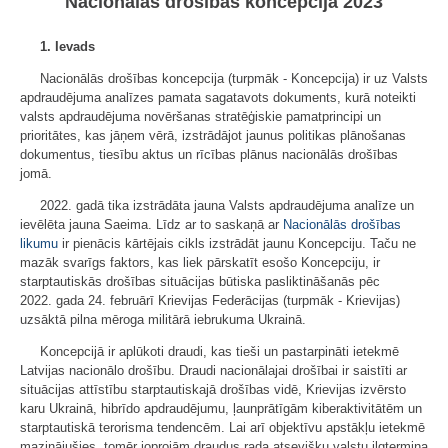
Nacionālās drošības koncepcija 2023
1. Ievads
Nacionālās drošības koncepcija (turpmāk - Koncepcija) ir uz Valsts
apdraudējuma analīzes pamata sagatavots dokuments, kurā noteikti
valsts apdraudējuma novēršanas stratēģiskie pamatprincipi un
prioritātes, kas jāņem vērā, izstrādājot jaunus politikas plānošanas
dokumentus, tiesību aktus un rīcības plānus nacionālās drošības
jomā.
2022. gadā tika izstrādāta jauna Valsts apdraudējuma analīze un
ievēlēta jauna Saeima. Līdz ar to saskaņā ar
Nacionālās drošības
likumu
ir pienācis kārtējais cikls izstrādāt jaunu Koncepciju. Taču ne
mazāk svarīgs faktors, kas liek pārskatīt esošo Koncepciju, ir
starptautiskās drošības situācijas būtiska pasliktināšanās pēc
2022. gada 24. februārī Krievijas Federācijas (turpmāk - Krievijas)
uzsāktā pilna mēroga militārā iebrukuma Ukrainā.
Koncepcijā ir aplūkoti draudi, kas tieši un pastarpināti ietekmē
Latvijas nacionālo drošību. Draudi nacionālajai drošībai ir saistīti ar
situācijas attīstību starptautiskajā drošības vidē, Krievijas izvērsto
karu Ukrainā, hibrīdo apdraudējumu, ļaunprātīgām kiberaktivitātēm un
starptautiskā terorisma tendencēm. Lai arī objektīvu apstākļu ietekmē
mazinājušies, tomēr joprojām draudus rada atsevišķu valstu ilgtermiņa