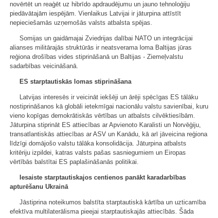
novērtēt un reaģēt uz hibrīdo apdraudējumu un jauno tehnoloģiju
piedāvātajām iespējām. Vienlaikus Latvijai ir jāturpina attīstīt
nepieciešamās uzņemošās valsts atbalsta spējas.
Somijas un gaidāmajai Zviedrijas dalībai NATO un integrācijai
alianses militārajās struktūrās ir neatsverama loma Baltijas jūras
reģiona drošības vides stiprināšanā un Baltijas - Ziemeļvalstu
sadarbības veicināšanā.
ES starptautiskās lomas stiprināšana
Latvijas interesēs ir veicināt iekšēji un ārēji spēcīgas ES tālāku
nostiprināšanos kā globāli ietekmīgai nacionālu valstu savienībai, kuru
vieno kopīgas demokrātiskās vērtības un atbalsts cilvēktiesībām.
Jāturpina stiprināt ES attiecības ar Apvienoto Karalisti un Norvēģiju,
transatlantiskās attiecības ar ASV un Kanādu, kā arī jāveicina reģiona
līdzīgi domājošo valstu tālāka konsolidācija. Jāturpina atbalsts
kritēriju izpildei, katras valsts pašas sasniegumiem un Eiropas
vērtībās balstītai ES paplašināšanās politikai.
Iesaiste starptautiskajos centienos panākt karadarbības
apturēšanu Ukrainā
Jāstiprina noteikumos balstīta starptautiskā kārtība un uzticamība
efektīva multilaterālisma pieejai starptautiskajās attiecībās. Šāda