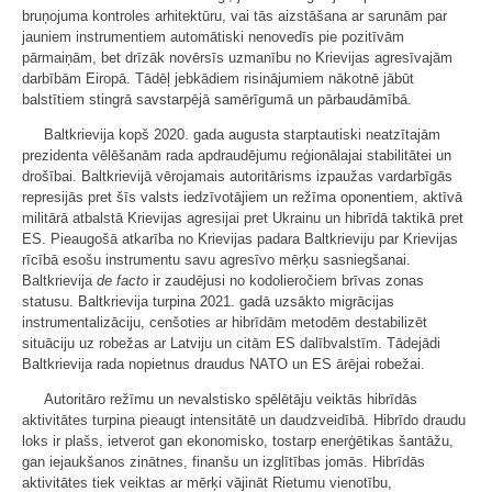
bruņojuma kontroles arhitektūru, vai tās aizstāšana ar sarunām par
jauniem instrumentiem automātiski nenovedīs pie pozitīvām
pārmaiņām, bet drīzāk novērsīs uzmanību no Krievijas agresīvajām
darbībām Eiropā. Tādēļ jebkādiem risinājumiem nākotnē jābūt
balstītiem stingrā savstarpējā samērīgumā un pārbaudāmībā.
Baltkrievija kopš 2020. gada augusta starptautiski neatzītajām
prezidenta vēlēšanām rada apdraudējumu reģionālajai stabilitātei un
drošībai. Baltkrievijā vērojamais autoritārisms izpaužas vardarbīgās
represijās pret šīs valsts iedzīvotājiem un režīma oponentiem, aktīvā
militārā atbalstā Krievijas agresijai pret Ukrainu un hibrīdā taktikā pret
ES. Pieaugošā atkarība no Krievijas padara Baltkrieviju par Krievijas
rīcībā esošu instrumentu savu agresīvo mērķu sasniegšanai.
Baltkrievija
de facto
ir zaudējusi no kodolieročiem brīvas zonas
statusu. Baltkrievija turpina 2021. gadā uzsākto migrācijas
instrumentalizāciju, cenšoties ar hibrīdām metodēm destabilizēt
situāciju uz robežas ar Latviju un citām ES dalībvalstīm. Tādejādi
Baltkrievija rada nopietnus draudus NATO un ES ārējai robežai.
Autoritāro režīmu un nevalstisko spēlētāju veiktās hibrīdās
aktivitātes turpina pieaugt intensitātē un daudzveidībā. Hibrīdo draudu
loks ir plašs, ietverot gan ekonomisko, tostarp enerģētikas šantāžu,
gan iejaukšanos zinātnes, finanšu un izglītības jomās. Hibrīdās
aktivitātes tiek veiktas ar mērķi vājināt Rietumu vienotību,