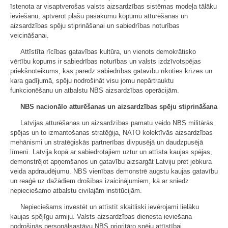
īstenota ar visaptverošas valsts aizsardzības sistēmas modeļa tālāku
ieviešanu, aptverot plašu pasākumu kopumu atturēšanas un
aizsardzības spēju stiprināšanai un sabiedrības noturības
veicināšanai.
Attīstīta rīcības gatavības kultūra, un vienots demokrātisko
vērtību kopums ir sabiedrības noturības un valsts izdzīvotspējas
priekšnoteikums, kas paredz sabiedrības gatavību rīkoties krīzes un
kara gadījumā, spēju nodrošināt visu jomu nepārtrauktu
funkcionēšanu un atbalstu NBS aizsardzības operācijām.
NBS nacionālo atturēšanas un aizsardzības spēju stiprināšana
Latvijas atturēšanas un aizsardzības pamatu veido NBS militārās
spējas un to izmantošanas stratēģija, NATO kolektīvās aizsardzības
mehānismi un stratēģiskās partnerības divpusējā un daudzpusējā
līmenī. Latvija kopā ar sabiedrotajiem uztur un attīsta kaujas spējas,
demonstrējot apņemšanos un gatavību aizsargāt Latviju pret jebkura
veida apdraudējumu. NBS vienības demonstrē augstu kaujas gatavību
un reaģē uz dažādiem drošības izaicinājumiem, kā ar sniedz
nepieciešamo atbalstu civilajām institūcijām.
Nepieciešams investēt un attīstīt skaitliski ievērojami lielāku
kaujas spējīgu armiju. Valsts aizsardzības dienesta ieviešana
nodrošinās personālsastāvu NBS prioritāro spēju attīstībai,