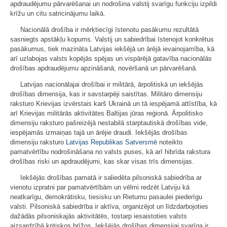
apdraudējumu pārvarēšanai un nodrošina valstij svarīgu funkciju izpildi
krīžu un citu satricinājumu laikā.
Nacionālā drošība ir mērķtiecīgi īstenotu pasākumu rezultātā
sasniegts apstākļu kopums. Valstij un sabiedrībai īstenojot konkrētus
pasākumus, tiek mazināta Latvijas iekšējā un ārējā ievainojamība, kā
arī uzlabojas valsts kopējās spējas un vispārējā gatavība nacionālās
drošības apdraudējumu apzināšanā, novēršanā un pārvarēšanā.
Latvijas nacionālajai drošībai ir militārā, ārpolitiskā un iekšējās
drošības dimensija, kas ir savstarpēji saistītas. Militāro dimensiju
raksturo Krievijas izvērstais karš Ukrainā un tā iespējamā attīstība, kā
arī Krievijas militārās aktivitātes Baltijas jūras reģionā. Ārpolitisko
dimensiju raksturo pašreizējā nestabilā starptautiskā drošības vide,
iespējamās izmaiņas tajā un ārējie draudi. Iekšējās drošības
dimensiju raksturo
Latvijas Republikas Satversmē
noteikto
pamatvērtību nodrošināšana no valsts puses, kā arī hibrīda rakstura
drošības riski un apdraudējumi, kas skar visas trīs dimensijas.
Iekšējās drošības pamatā ir saliedēta pilsoniskā sabiedrība ar
vienotu izpratni par pamatvērtībām un vēlmi redzēt Latviju kā
neatkarīgu, demokrātisku, tiesisku un Rietumu pasaulei piederīgu
valsti. Pilsoniskā sabiedrība ir aktīva, organizējot un līdzdarbojoties
dažādās pilsoniskajās aktivitātēs, tostarp iesaistoties valsts
aizsardzībā kritiskos brīžos. Iekšējās drošības dimensijai svarīga ir