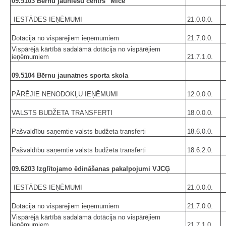
09.5103 Bērnu jauniešu centrs "Mice"
IESTĀDES IEŅĒMUMI
21.0.0.0.
Dotācija no vispārējiem ieņēmumiem
21.7.0.0.
Vispārējā kārtībā sadalāmā dotācija no vispārējiem
ieņēmumiem
21.7.1.0.
09.5104 Bērnu jaunatnes sporta skola
PĀRĒJIE NENODOKĻU IEŅĒMUMI
12.0.0.0.
VALSTS BUDŽETA TRANSFERTI
18.0.0.0.
Pašvaldību saņemtie valsts budžeta transferti
18.6.0.0.
Pašvaldību saņemtie valsts budžeta transferti
18.6.2.0.
09.6203 Izglītojamo ēdināšanas pakalpojumi VJCĢ
IESTĀDES IEŅĒMUMI
21.0.0.0.
Dotācija no vispārējiem ieņēmumiem
21.7.0.0.
Vispārējā kārtībā sadalāmā dotācija no vispārējiem
ieņēmumiem
21.7.1.0.