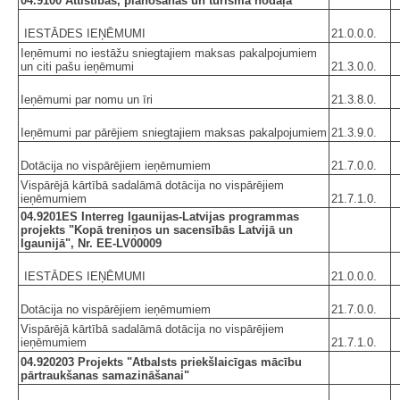
04.9100 Attīstības, plānošanas un tūrisma nodaļa
IESTĀDES IEŅĒMUMI
21.0.0.0.
Ieņēmumi no iestāžu sniegtajiem maksas pakalpojumiem
un citi pašu ieņēmumi
21.3.0.0.
Ieņēmumi par nomu un īri
21.3.8.0.
Ieņēmumi par pārējiem sniegtajiem maksas pakalpojumiem
21.3.9.0.
Dotācija no vispārējiem ieņēmumiem
21.7.0.0.
Vispārējā kārtībā sadalāmā dotācija no vispārējiem
ieņēmumiem
21.7.1.0.
04.9201ES Interreg Igaunijas-Latvijas programmas
projekts "Kopā treniņos un sacensībās Latvijā un
Igaunijā", Nr. EE-LV00009
IESTĀDES IEŅĒMUMI
21.0.0.0.
Dotācija no vispārējiem ieņēmumiem
21.7.0.0.
Vispārējā kārtībā sadalāmā dotācija no vispārējiem
ieņēmumiem
21.7.1.0.
04.920203 Projekts "Atbalsts priekšlaicīgas mācību
pārtraukšanas samazināšanai"