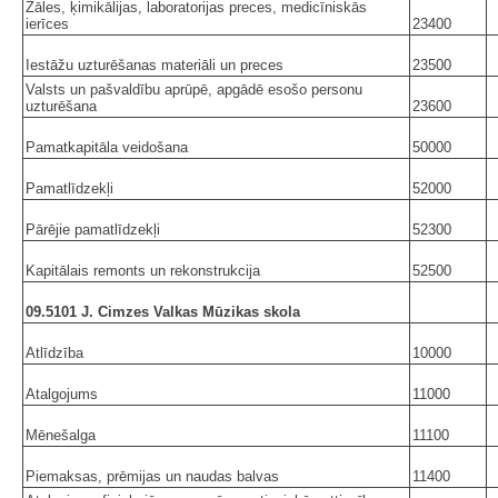
Zāles, ķimikālijas, laboratorijas preces, medicīniskās
ierīces
23400
Iestāžu uzturēšanas materiāli un preces
23500
Valsts un pašvaldību aprūpē, apgādē esošo personu
uzturēšana
23600
Pamatkapitāla veidošana
50000
Pamatlīdzekļi
52000
Pārējie pamatlīdzekļi
52300
Kapitālais remonts un rekonstrukcija
52500
09.5101 J. Cimzes Valkas Mūzikas skola
Atlīdzība
10000
Atalgojums
11000
Mēnešalga
11100
Piemaksas, prēmijas un naudas balvas
11400