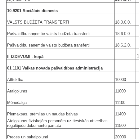
10.9201 Sociālais dienests
VALSTS BUDŽETA TRANSFERTI
18.0.0.0.
Pašvaldību saņemtie valsts budžeta transferti
18.6.0.0.
Pašvaldību saņemtie valsts budžeta transferti
18.6.2.0.
1
II IZDEVUMI - kopā
01.1101 Valkas novada pašvaldības administrācija
Atlīdzība
10000
Atalgojums
11000
Mēnešalga
11100
Piemaksas, prēmijas un naudas balvas
11400
Atalgojums fiziskajām personām uz tiesiskās attiecības
regulējošu dokumentu pamata
11500
Preces un pakalpojumi
20000