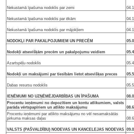
Nekustamā īpašuma nodoklis par zemi
04.1
Nekustamā īpašuma nodoklis par ēkām
04.1
Nekustamā īpašuma nodoklis par mājokļiem
04.1
NODOKĻI PAR PAKALPOJUMIEM UN PRECĒM
05.0
Nodokļi atsevišķām precēm un pakalpojumu veidiem
05.4
Azartspēļu nodoklis
05.4
Nodokļi un maksājumi par tiesībām lietot atsevišķas preces
05.5
Dabas resursu nodoklis
05.5
IEŅĒMUMI NO UZŅĒMĒJDARBĪBAS UN ĪPAŠUMA
08.0
Procentu ieņēmumi no depozītiem un kontu atlikumiem, valsts
parāda vērtspapīriem un atlikto maksājumu
08.6
Procentu ieņēmumi par atlikto maksājumu no vēl nesamaksātās
pirkuma maksas daļas
08.6
VALSTS (PAŠVALDĪBU) NODEVAS UN KANCELEJAS NODEVAS
09.0