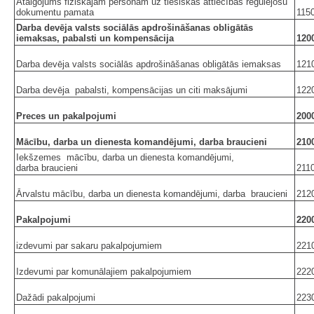
Atalgojums fiziskajām personām uz tiesiskās attiecības regulējošu
dokumentu pamata
115
Darba devēja valsts sociālās apdrošināšanas obligātās
iemaksas, pabalsti un kompensācija
120
Darba devēja valsts sociālās apdrošināšanas obligātās iemaksas
121
Darba devēja pabalsti, kompensācijas un citi maksājumi
122
Preces un pakalpojumi
200
Mācību, darba un dienesta komandējumi, darba braucieni
210
Iekšzemes mācību, darba un dienesta komandējumi,
darba braucieni
211
Ārvalstu mācību, darba un dienesta komandējumi, darba braucieni
212
Pakalpojumi
220
izdevumi par sakaru pakalpojumiem
221
Izdevumi par komunālajiem pakalpojumiem
222
Dažādi pakalpojumi
223