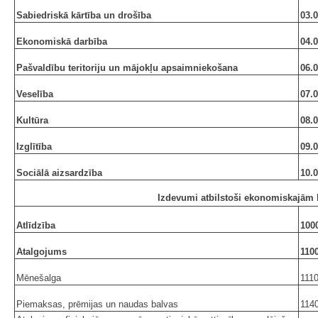
Sabiedriskā kārtība un drošība
03.
Ekonomiskā darbība
04.
Pašvaldību teritoriju un mājokļu apsaimniekošana
06.
Veselība
07.
Kultūra
08.
Izglītība
09.
Sociālā aizsardzība
10.
Izdevumi atbilstoši ekonomiskajām 
Atlīdzība
100
Atalgojums
110
Mēnešalga
111
Piemaksas, prēmijas un naudas balvas
114