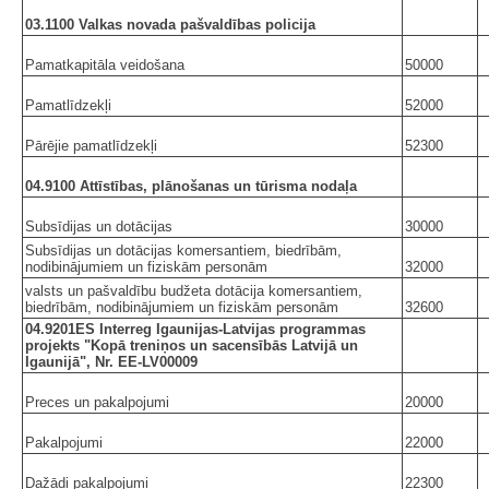
03.1100 Valkas novada pašvaldības policija
Pamatkapitāla veidošana
50000
Pamatlīdzekļi
52000
Pārējie pamatlīdzekļi
52300
04.9100 Attīstības, plānošanas un tūrisma nodaļa
Subsīdijas un dotācijas
30000
Subsīdijas un dotācijas komersantiem, biedrībām,
nodibinājumiem un fiziskām personām
32000
valsts un pašvaldību budžeta dotācija komersantiem,
biedrībām, nodibinājumiem un fiziskām personām
32600
04.9201ES Interreg Igaunijas-Latvijas programmas
projekts "Kopā treniņos un sacensībās Latvijā un
Igaunijā", Nr. EE-LV00009
Preces un pakalpojumi
20000
Pakalpojumi
22000
Dažādi pakalpojumi
22300