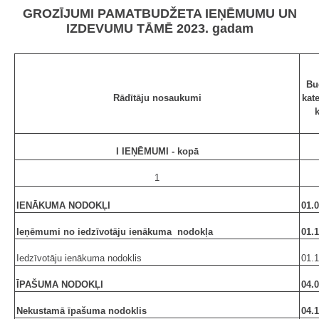
GROZĪJUMI PAMATBUDŽETA IEŅĒMUMU UN
IZDEVUMU TĀMĒ 2023. gadam
Bu
Rādītāju nosaukumi
kat
I IEŅĒMUMI - kopā
1
IENĀKUMA NODOKĻI
01.0
Ieņēmumi no iedzīvotāju ienākuma nodokļa
01.1
Iedzīvotāju ienākuma nodoklis
01.1
ĪPAŠUMA NODOKĻI
04.0
Nekustamā īpašuma nodoklis
04.1