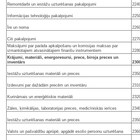
Remontdarbi un iestāžu uzturēšanas pakalpojumi
224
Informācijas tehnoloģiju pakalpojumi
225
Īre un noma
226
Citi pakalpojumi
227
Maksājumi par parāda apkalpošanu un komisijas maksas par
izmantotajiem atvasinātajiem finanšu instrumentiem
228
Krājumi, materiāli, energoresursi, prece, biroja preces un
inventārs
230
Iestāžu uzturēšanas materiāli un preces
235
Izdevumi par dažādām precēm un inventāru
231
Kurināmais un enerģētiskie materiāli
232
Zāles, ķimikālijas, laboratorijas preces, medicīniskās ierīces
234
Iestāžu uzturēšanas materiāli un preces
235
Valsts un pašvaldību aprūpē, apgādē esošo personu uzturēšana
236