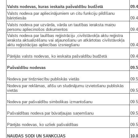
Valsts nodevas, kuras ieskaita pašvaldību budžetā
09.4
Valsts nodeva par apliecinājumiem un citu funkciju pildīšanu
bāriņtiesās
09.4
Valsts nodeva par uzvārda, vārda un tautības ieraksta maiņu
personu apliecinošos dokumentos
09.4
Valsts nodeva par laulības reģistrāciju ,civilstāvokļa aktu reģistra
ieraksta aktualizēšanu vai atjaunošanu un atkārtotas civilstāvokļa
aktu reģistrācijas apliecības izsniegšanu
09.4
Pārējās valsts nodevas, ko ieskaita pašvaldību budžetā
09.4
Pašvaldību nodevas
09.5
Nodeva par tirdzniecību publiskās vietās
09.5
Nodeva par reklāmas, afišu un sludinājumu izvietošanu publiskās
vietās
09.5
Nodeva par pašvaldību simbolikas izmantošanu
09.5
Pašvaldības nodeva par būvatļaujas saņemšanu
09.5
Pārējās nodevas, ko uzliek pašvaldības
09.5
NAUDAS SODI UN SANKCIJAS
10.0