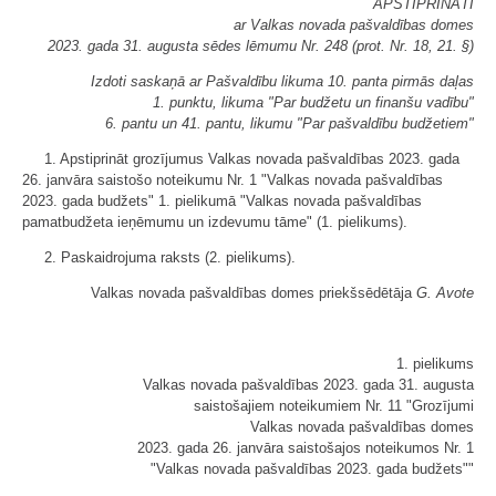
APSTIPRINĀTI
ar Valkas novada pašvaldības domes
2023. gada 31. augusta sēdes lēmumu Nr. 248 (prot. Nr. 18, 21. §)
Izdoti saskaņā ar Pašvaldību likuma 10. panta pirmās daļas
1. punktu, likuma "Par budžetu un finanšu vadību"
6. pantu un 41. pantu, likumu "Par pašvaldību budžetiem"
1. Apstiprināt grozījumus Valkas novada pašvaldības 2023. gada
26. janvāra saistošo noteikumu Nr. 1 "Valkas novada pašvaldības
2023. gada budžets" 1. pielikumā "Valkas novada pašvaldības
pamatbudžeta ieņēmumu un izdevumu tāme" (1. pielikums).
2. Paskaidrojuma raksts (2. pielikums).
Valkas novada pašvaldības domes priekšsēdētāja
G. Avote
1. pielikums
Valkas novada pašvaldības 2023. gada 31. augusta
saistošajiem noteikumiem Nr. 11 "Grozījumi
Valkas novada pašvaldības domes
2023. gada 26. janvāra saistošajos noteikumos Nr. 1
"Valkas novada pašvaldības 2023. gada budžets""