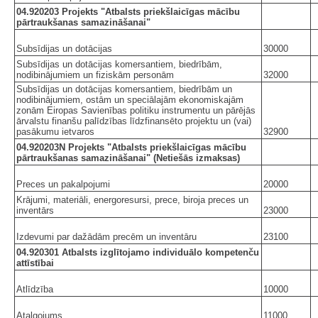
04.920203 Projekts "Atbalsts priekšlaicīgas mācību
pārtraukšanas samazināšanai"
Subsīdijas un dotācijas
30000
Subsīdijas un dotācijas komersantiem, biedrībām,
nodibinājumiem un fiziskām personām
32000
Subsīdijas un dotācijas komersantiem, biedrībām un
nodibinājumiem, ostām un speciālajām ekonomiskajām
zonām Eiropas Savienības politiku instrumentu un pārējās
ārvalstu finanšu palīdzības līdzfinansēto projektu un (vai)
pasākumu ietvaros
32900
04.920203N Projekts "Atbalsts priekšlaicīgas mācību
pārtraukšanas samazināšanai" (Netiešās izmaksas)
Preces un pakalpojumi
20000
Krājumi, materiāli, energoresursi, prece, biroja preces un
inventārs
23000
Izdevumi par dažādām precēm un inventāru
23100
04.920301 Atbalsts izglītojamo individuālo kompetenču
attīstībai
Atlīdzība
10000
Atalgojums
11000