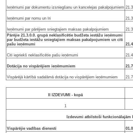
Ieņēmumi par dokumentu izsniegšanu un kancelejas pakalpojumiem
21.3
Ieņēmumi par nomu un īri
21.3
Ieņēmumi par pārējiem sniegtajiem maksas pakalpojumiem
21.3
Pārējie 21.3.0.0. grupā neklasificētie budžeta iestāžu ieņēmumi
par budžeta iestāžu sniegtajiem maksas pakalpojumiem un citi
pašu ieņēmumi
21.4
Citi iepriekš neklasificētie pašu ieņēmumi
21.4
Dotācija no vispārējiem ieņēmumiem
21.7
Vispārējā kārtībā sadalāmā dotācija no vispārējiem ieņēmumiem
21.7
II IZDEVUMI - kopā
1
Izdevumi atbilstoši funkcionālajām 
Vispārējie vadības dienesti
01.