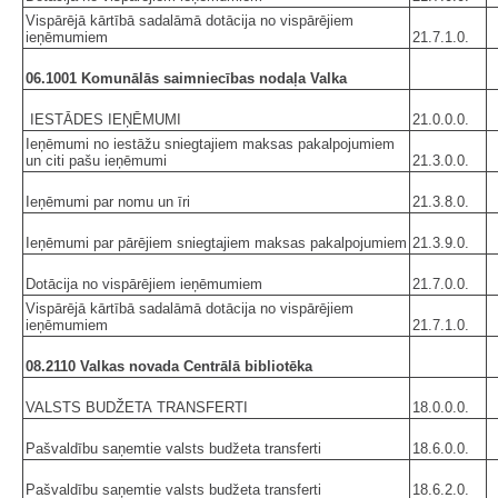
Vispārējā kārtībā sadalāmā dotācija no vispārējiem
ieņēmumiem
21.7.1.0.
06.1001 Komunālās saimniecības nodaļa Valka
IESTĀDES IEŅĒMUMI
21.0.0.0.
Ieņēmumi no iestāžu sniegtajiem maksas pakalpojumiem
un citi pašu ieņēmumi
21.3.0.0.
Ieņēmumi par nomu un īri
21.3.8.0.
Ieņēmumi par pārējiem sniegtajiem maksas pakalpojumiem
21.3.9.0.
Dotācija no vispārējiem ieņēmumiem
21.7.0.0.
Vispārējā kārtībā sadalāmā dotācija no vispārējiem
ieņēmumiem
21.7.1.0.
08.2110 Valkas novada Centrālā bibliotēka
VALSTS BUDŽETA TRANSFERTI
18.0.0.0.
Pašvaldību saņemtie valsts budžeta transferti
18.6.0.0.
Pašvaldību saņemtie valsts budžeta transferti
18.6.2.0.