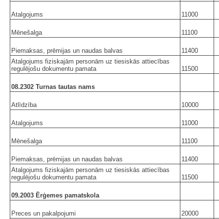
Atalgojums
11000
Mēnešalga
11100
Piemaksas, prēmijas un naudas balvas
11400
Atalgojums fiziskajām personām uz tiesiskās attiecības
regulējošu dokumentu pamata
11500
08.2302 Turnas tautas nams
Atlīdzība
10000
Atalgojums
11000
Mēnešalga
11100
Piemaksas, prēmijas un naudas balvas
11400
Atalgojums fiziskajām personām uz tiesiskās attiecības
regulējošu dokumentu pamata
11500
09.2003 Ērģemes pamatskola
Preces un pakalpojumi
20000