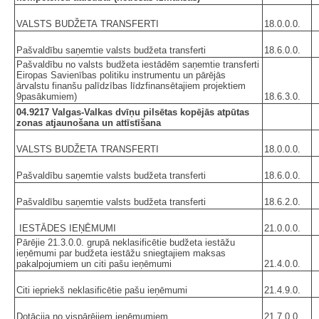
VALSTS BUDŽETA TRANSFERTI
18.0.0.0.
Pašvaldību saņemtie valsts budžeta transferti
18.6.0.0.
Pašvaldību no valsts budžeta iestādēm saņemtie transferti
Eiropas Savienības politiku instrumentu un pārējās
ārvalstu finanšu palīdzības līdzfinansētajiem projektiem
9pasākumiem)
18.6.3.0.
04.9217 Valgas-Valkas dvīņu pilsētas kopējās atpūtas
zonas atjaunošana un attīstīšana
VALSTS BUDŽETA TRANSFERTI
18.0.0.0.
Pašvaldību saņemtie valsts budžeta transferti
18.6.0.0.
Pašvaldību saņemtie valsts budžeta transferti
18.6.2.0.
IESTĀDES IEŅĒMUMI
21.0.0.0.
Pārējie 21.3.0.0. grupā neklasificētie budžeta iestāžu
ieņēmumi par budžeta iestāžu sniegtajiem maksas
pakalpojumiem un citi pašu ieņēmumi
21.4.0.0.
Citi iepriekš neklasificētie pašu ieņēmumi
21.4.9.0.
Dotācija no vispārējiem ieņēmumiem
21.7.0.0.