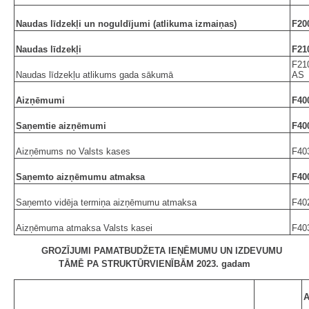
Naudas līdzekļi un noguldījumi (atlikuma izmaiņas)
F20
Naudas līdzekļi
F21
F21
Naudas līdzekļu atlikums gada sākumā
AS
Aizņēmumi
F40
Saņemtie aizņēmumi
F40
Aizņēmums no Valsts kases
F40
Saņemto aizņēmumu atmaksa
F40
Saņemto vidēja termiņa aizņēmumu atmaksa
F40
Aizņēmuma atmaksa Valsts kasei
F40
GROZĪJUMI PAMATBUDŽETA IEŅĒMUMU UN IZDEVUMU
TĀMĒ PA STRUKTŪRVIENĪBĀM 2023. gadam
A