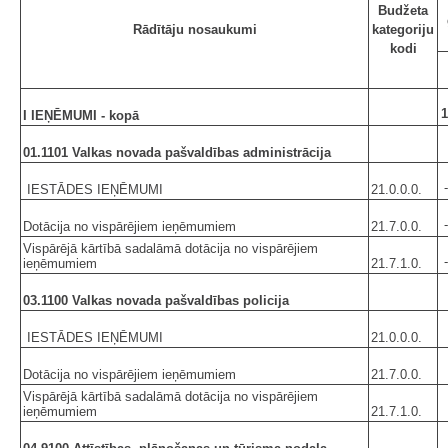
Budžeta
Rādītāju nosaukumi
kategoriju
kodi
1
I IEŅĒMUMI - kopā
01.1101 Valkas novada pašvaldības administrācija
IESTĀDES IEŅĒMUMI
21.0.0.0.
Dotācija no vispārējiem ieņēmumiem
21.7.0.0.
Vispārējā kārtībā sadalāmā dotācija no vispārējiem
ieņēmumiem
21.7.1.0.
03.1100 Valkas novada pašvaldības policija
IESTĀDES IEŅĒMUMI
21.0.0.0.
Dotācija no vispārējiem ieņēmumiem
21.7.0.0.
Vispārējā kārtībā sadalāmā dotācija no vispārējiem
ieņēmumiem
21.7.1.0.