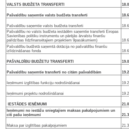
VALSTS BUDŽETA TRANSFERTI
18.0
Pašvaldību saņemtie valsts budžeta transferti
18.6
Pašvaldību saņemtie valsts budžeta transferti
18.6
Pašvaldību no valsts budžeta iestādēm saņemtie transferti Eiropas
Savienības politiku instrumentu un pārējās ārvalstu finanšu
palīdzības līdzfinansētajiem projektiem 9pasākumiem)
18.6
Pašvaldību budžetā saņemtā dotācija no pašvaldību finanšu
izlīdzināšanas fonda
18.6
PAŠVALDĪBU BUDŽETU TRANSFERTI
19.0
Pašvaldību saņemtie transferti no citām pašvaldībām
19.2
Ieņēmumi izglītības funkciju nodrošināšanai
19.2
Ieņēmumi projektu nodrošināšanai
19.2
IESTĀDES IEŅĒMUMI
21.0
Ieņēmumi no iestāžu sniegtajiem maksas pakalpojumiem un
citi pašu ieņēmumi
21.3
Maksa par izglītības pakalpojumiem
21.3