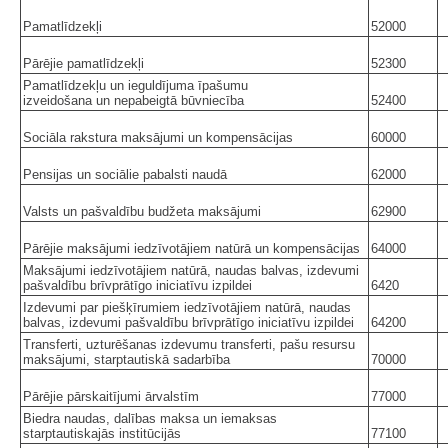
Pamatlīdzekļi
52000
Pārējie pamatlīdzekļi
52300
Pamatlīdzekļu un ieguldījuma īpašumu
izveidošana un nepabeigtā būvniecība
52400
Sociāla rakstura maksājumi un kompensācijas
60000
Pensijas un sociālie pabalsti naudā
62000
Valsts un pašvaldību budžeta maksājumi
62900
Pārējie maksājumi iedzīvotājiem natūrā un kompensācijas
64000
Maksājumi iedzīvotājiem natūrā, naudas balvas, izdevumi
pašvaldību brīvprātīgo iniciatīvu izpildei
6420
Izdevumi par piešķīrumiem iedzīvotājiem natūrā, naudas
balvas, izdevumi pašvaldību brīvprātīgo iniciatīvu izpildei
64200
Transferti, uzturēšanas izdevumu transferti, pašu resursu
maksājumi, starptautiskā sadarbība
70000
Pārējie pārskaitījumi ārvalstīm
77000
Biedra naudas, dalības maksa un iemaksas
starptautiskajās institūcijās
77100