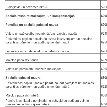
Bioloģiskie un pazemes aktīvi
526
Sociāla rakstura maksājumi un kompensācijas
600
Pensijas un sociālie pabalsti naudā
620
Valsts un pašvaldību nodarbinātības pabalsti naudā
624
Pašvaldību papildu sociālā palīdzība iedzīvotājiem un sociālās
garantijas bāreņiem un audžu ģimenēm naudā
625
Garantētā minimālā ienākuma pabalsts naudā
626
Mājokļa pabalsts naudā
627
Valsts un pašvaldību budžeta maksājumi
629
Sociālie pabalsti natūrā
630
Pašvaldības papildu sociālā palīdzība iedzīvotājiem un sociālās
garantijas bāreņiem un audžu ģimenēm natūrā
632
Mājokļa pabalsts natūrā
636
Pārējie klasifikācijā neminētie no pašvaldību budžeta veiktie
maksājumi iedzīvotājiem natūrā
639