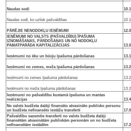
Naudas sodi
10.1
Naudas sodi, ko uzliek pašvaldības
10.1
PĀRĒJIE NENODOKĻU IEŅĒMUMI
12.0
IEŅĒMUMI NO VALSTS (PAŠVALDĪBU) ĪPAŠUMA
IZNOMĀŠANAS, PĀRDOŠANAS UN NO NODOKĻU
PAMATPARĀDA KAPITALIZĀCIJAS
13.0
Ieņēmumi no ēku un būvju īpašuma pārdošanas
13.1
Ieņēmumi no zemes, meža īpašuma pārdošanas
13.2
Ieņēmumi no zemes īpašuma pārdošanas
13.2
Ieņēmumi no meža īpašuma pārdošanas
13.2
Ieņēmumi no pašvaldību kustamā īpašuma un mantas
realizācijas
13.4
No valsts budžeta daļēji finansēto atvasināto publisko personu
un budžeta nefinansēto iestāžu transferti
17.0
Pašvaldību saņemtie transferti no valsts budžeta daļēji
finansētām atvasinātām publiskām personām un no budžeta
nefinansētām iestādēm
17.2