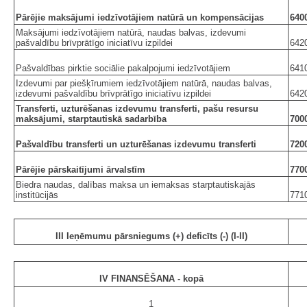
Pārējie maksājumi iedzīvotājiem natūrā un kompensācijas
640
Maksājumi iedzīvotājiem natūrā, naudas balvas, izdevumi
pašvaldību brīvprātīgo iniciatīvu izpildei
642
Pašvaldības pirktie sociālie pakalpojumi iedzīvotājiem
641
Izdevumi par piešķīrumiem iedzīvotājiem natūrā, naudas balvas,
izdevumi pašvaldību brīvprātīgo iniciatīvu izpildei
642
Transferti, uzturēšanas izdevumu transferti, pašu resursu
maksājumi, starptautiskā sadarbība
700
Pašvaldību transferti un uzturēšanas izdevumu transferti
720
Pārējie pārskaitījumi ārvalstīm
770
Biedra naudas, dalības maksa un iemaksas starptautiskajās
institūcijās
771
III Ieņēmumu pārsniegums (+) deficīts (-) (I-II)
IV FINANSĒŠANA - kopā
1