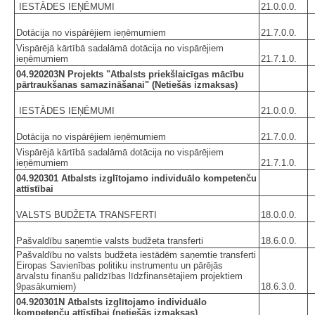
IESTĀDES IEŅĒMUMI
21.0.0.0.
Dotācija no vispārējiem ieņēmumiem
21.7.0.0.
Vispārējā kārtībā sadalāmā dotācija no vispārējiem
ieņēmumiem
21.7.1.0.
04.920203N Projekts "Atbalsts priekšlaicīgas mācību
pārtraukšanas samazināšanai" (Netiešās izmaksas)
IESTĀDES IEŅĒMUMI
21.0.0.0.
Dotācija no vispārējiem ieņēmumiem
21.7.0.0.
Vispārējā kārtībā sadalāmā dotācija no vispārējiem
ieņēmumiem
21.7.1.0.
04.920301 Atbalsts izglītojamo individuālo kompetenču
attīstībai
VALSTS BUDŽETA TRANSFERTI
18.0.0.0.
Pašvaldību saņemtie valsts budžeta transferti
18.6.0.0.
Pašvaldību no valsts budžeta iestādēm saņemtie transferti
Eiropas Savienības politiku instrumentu un pārējās
ārvalstu finanšu palīdzības līdzfinansētajiem projektiem
9pasākumiem)
18.6.3.0.
04.920301N Atbalsts izglītojamo individuālo
kompetenču attīstībai (netiešās izmaksas)