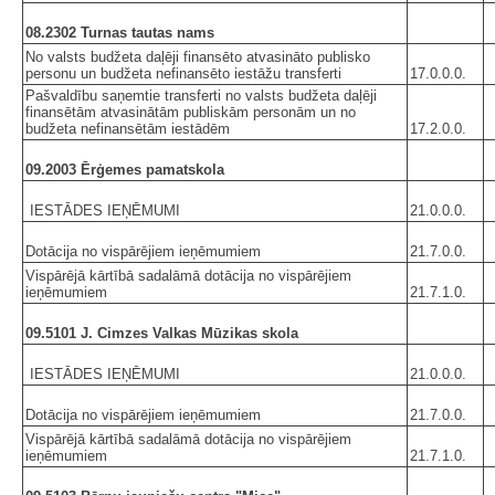
08.2302 Turnas tautas nams
No valsts budžeta daļēji finansēto atvasināto publisko
personu un budžeta nefinansēto iestāžu transferti
17.0.0.0.
Pašvaldību saņemtie transferti no valsts budžeta daļēji
finansētām atvasinātām publiskām personām un no
budžeta nefinansētām iestādēm
17.2.0.0.
09.2003 Ērģemes pamatskola
IESTĀDES IEŅĒMUMI
21.0.0.0.
Dotācija no vispārējiem ieņēmumiem
21.7.0.0.
Vispārējā kārtībā sadalāmā dotācija no vispārējiem
ieņēmumiem
21.7.1.0.
09.5101 J. Cimzes Valkas Mūzikas skola
IESTĀDES IEŅĒMUMI
21.0.0.0.
Dotācija no vispārējiem ieņēmumiem
21.7.0.0.
Vispārējā kārtībā sadalāmā dotācija no vispārējiem
ieņēmumiem
21.7.1.0.