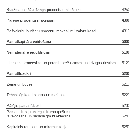
Budžeta iestāžu līzinga procentu maksājumi
425
Pārējie procentu maksājumi
430
Pašvaldību budžetu procentu maksājumi Valsts kasei
431
Pamatkapitāla veidošana
500
Nemateriālie ieguldījumi
510
Licences, koncesijas un patenti, preču zīmes un līdzīgas tiesības
512
Pamatlīdzekļi
520
Zeme un būves
521
Tehnoloģiskās iekārtas un mašīnas
522
Pārējie pamatlīdzekļi
523
Pamatlīdzekļu un ieguldījuma īpašumu
izveidošana un nepabeigtā būvniecība
524
Kapitālais remonts un rekonstrukcija
525