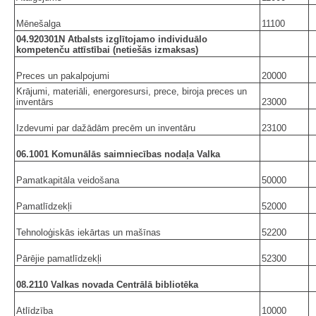
Mēnešalga
11100
04.920301N Atbalsts izglītojamo individuālo
kompetenču attīstībai (netiešās izmaksas)
Preces un pakalpojumi
20000
Krājumi, materiāli, energoresursi, prece, biroja preces un
inventārs
23000
Izdevumi par dažādām precēm un inventāru
23100
06.1001 Komunālās saimniecības nodaļa Valka
Pamatkapitāla veidošana
50000
Pamatlīdzekļi
52000
Tehnoloģiskās iekārtas un mašīnas
52200
Pārējie pamatlīdzekļi
52300
08.2110 Valkas novada Centrālā bibliotēka
Atlīdzība
10000