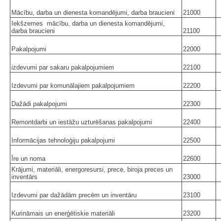
Mācību, darba un dienesta komandējumi, darba braucieni
21000
Iekšzemes mācību, darba un dienesta komandējumi,
darba braucieni
21100
Pakalpojumi
22000
izdevumi par sakaru pakalpojumiem
22100
Izdevumi par komunālajiem pakalpojumiem
22200
Dažādi pakalpojumi
22300
Remontdarbi un iestāžu uzturēšanas pakalpojumi
22400
Informācijas tehnoloģiju pakalpojumi
22500
Īre un noma
22600
Krājumi, materiāli, energoresursi, prece, biroja preces un
inventārs
23000
Izdevumi par dažādām precēm un inventāru
23100
Kurināmais un enerģētiskie materiāli
23200