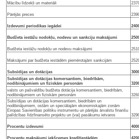
Mācību līdzekļi un materiāli
237
Pārējās preces
239
Izdevumi periodikas iegādei
240
Budžeta iestāžu nodokļu, nodevu un sankciju maksājumi
250
Budžeta iestāžu nodokļu un nodevu maksājumi
251
Maksājumi par budžeta iestādēm piemērotajām sankcijām
252
Subsīdijas un dotācijas
300
Subsīdijas un dotācijas komersantiem, biedrībām,
nodibinājumiem un fiziskām personām
320
valsts un pašvaldību budžeta dotācija komersantiem, biedrībām,
nodibinājumiem un fiziskām personām
326
Subsīdijas un dotācijas komersantiem, biedrībām un
nodibinājumiem, ostām un speciālajām ekonomiskajām zonām
Eiropas Savienības politiku instrumentu un pārējās ārvalstu finanšu
palīdzības līdzfinansēto projektu un (vai) pasākumu ietvaros
329
Procentu izdevumi
400
Procentu maksājumi iekšzemes kredītiestādēm
420