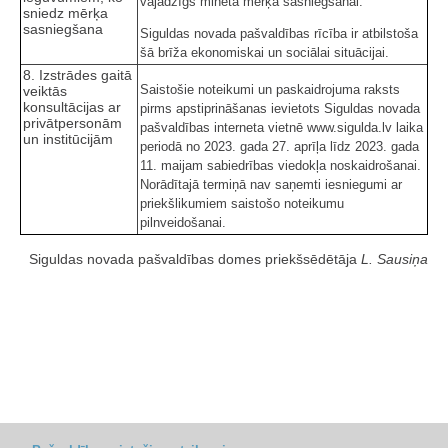
vajadzīgs minētā mērķa sasniegšanai.
sniedz mērķa
sasniegšana
Siguldas novada pašvaldības rīcība ir atbilstoša
šā brīža ekonomiskai un sociālai situācijai.
8. Izstrādes gaitā
Saistošie noteikumi un paskaidrojuma raksts
veiktās
konsultācijas ar
pirms apstiprināšanas ievietots Siguldas novada
privātpersonām
pašvaldības interneta vietnē www.sigulda.lv laika
un institūcijām
periodā no 2023. gada 27. aprīļa līdz 2023. gada
11. maijam sabiedrības viedokļa noskaidrošanai.
Norādītajā termiņā nav saņemti iesniegumi ar
priekšlikumiem saistošo noteikumu
pilnveidošanai.
Siguldas novada pašvaldības domes priekšsēdētāja
L. Sausiņa