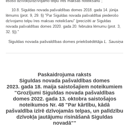
esošo dzīvokļu/dzīvojamo telpu īres maksas noteikšanu";
10.8. Siguldas novada pašvaldības domes 2018. gada 14. jūnija
lēmums (prot. 9, 29. §) "Par Siguldas novada pašvaldībai piederošo
dzīvojamo telpu īres maksas noteikšanu" (precizēti ar Siguldas
novada pašvaldības domes 2020. gada 20. februāra lēmumu (prot. 3,
32. §))."
Siguldas novada pašvaldības domes priekšsēdētāja
L. Sausiņa
Paskaidrojuma raksts
Siguldas novada pašvaldības domes
2023. gada 18. maija saistošajiem noteikumiem
"Grozījumi Siguldas novada pašvaldības
domes 2022. gada 13. oktobra saistošajos
noteikumos Nr. 48 "Par kārtību, kādā
pašvaldība izīrē dzīvojamās telpas, un palīdzību
dzīvokļa jautājumu risināšanā Siguldas
novadā""