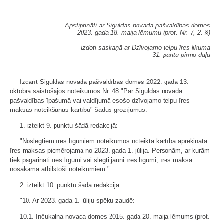
Apstiprināti ar Siguldas novada pašvaldības domes
2023. gada 18. maija lēmumu (prot. Nr. 7, 2. §)
Izdoti saskaņā ar Dzīvojamo telpu īres likuma
31. pantu pirmo daļu
Izdarīt Siguldas novada pašvaldības domes 2022. gada 13.
oktobra saistošajos noteikumos Nr. 48 "Par Siguldas novada
pašvaldības īpašumā vai valdījumā esošo dzīvojamo telpu īres
maksas noteikšanas kārtību" šādus grozījumus:
1. izteikt 9. punktu šādā redakcijā:
"Noslēgtiem īres līgumiem noteikumos noteiktā kārtībā aprēķinātā
īres maksas piemērojama no 2023. gada 1. jūlija. Personām, ar kurām
tiek pagarināti īres līgumi vai slēgti jauni īres līgumi, īres maksa
nosakāma atbilstoši noteikumiem."
2. izteikt 10. punktu šādā redakcijā:
"10. Ar 2023. gada 1. jūliju spēku zaudē:
10.1. Inčukalna novada domes 2015. gada 20. maija lēmums (prot.