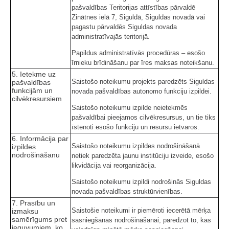
pašvaldības Teritorijas attīstības pārvaldē
Zinātnes ielā 7, Siguldā, Siguldas novadā vai
pagastu pārvaldēs Siguldas novada
administratīvajās teritorijā.
Papildus administratīvās procedūras – esošo
īrnieku brīdināšanu par īres maksas noteikšanu.
5. Ietekme uz
Saistošo noteikumu projekts paredzēts Siguldas
pašvaldības
funkcijām un
novada pašvaldības autonomo funkciju izpildei.
cilvēkresursiem
Saistošo noteikumu izpilde neietekmēs
pašvaldībai pieejamos cilvēkresursus, un tie tiks
īstenoti esošo funkciju un resursu ietvaros.
6. Informācija par
Saistošo noteikumu izpildes nodrošināšanā
izpildes
nodrošināšanu
netiek paredzēta jaunu institūciju izveide, esošo
likvidācija vai reorganizācija.
Saistošo noteikumu izpildi nodrošinās Siguldas
novada pašvaldības struktūrvienības.
7. Prasību un
Saistošie noteikumi ir piemēroti iecerētā mērķa
izmaksu
samērīgums pret
sasniegšanas nodrošināšanai, paredzot to, kas
ieguvumiem, ko