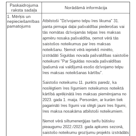
Paskaidrojuma
Norādāmā informācija
raksta sadaļa
1. Mērķis un
Atbilstoši "Dzīvojamo telpu īres likuma" 31.
nepieciešamības
pamatojums
panta pirmajai daļai pašvaldībai piederošas vai
tās nomātas dzīvojamās telpas īres maksas
apmēru nosaka pašvaldība, ņemot vērā tās
saistošos noteikumus par īres maksas
noteikšanu. Ņemot vērā iepriekš minēto,
izstrādāti Siguldas novada pašvaldības saistošie
noteikumi "Par Siguldas novada pašvaldības
īpašumā vai valdījumā esošo dzīvojamo telpu
īres maksas noteikšanas kārtību".
Saistošo noteikumu 11. punkts paredz, ka
noslēgtiem īres līgumiem noteikumos noteiktā
kārtībā aprēķinātā īres maksas piemērojama no
2023. gada 1. maija. Personām, ar kurām tiek
pagarināti īres līgumi vai slēgti jauni īres līgumi,
īres maksa nosakāma atbilstoši noteikumiem.
Ņemot vērā siltumenerģijas tarifu būtisku
pieaugumu 2022./2023. gada apkures sezonā,
saistošo noteikumu grozījumu projekts izstrādāts