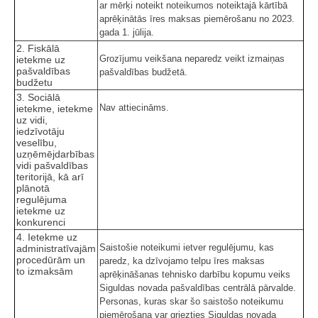
ar mērķi noteikt noteikumos noteiktajā kārtībā
aprēķinātās īres maksas piemērošanu no 2023.
gada 1. jūlija.
2. Fiskālā
Grozījumu veikšana neparedz veikt izmaiņas
ietekme uz
pašvaldības
pašvaldības budžetā.
budžetu
3. Sociālā
Nav attiecināms.
ietekme, ietekme
uz vidi,
iedzīvotāju
veselību,
uzņēmējdarbības
vidi pašvaldības
teritorijā, kā arī
plānotā
regulējuma
ietekme uz
konkurenci
4. Ietekme uz
Saistošie noteikumi ietver regulējumu, kas
administratīvajām
procedūrām un
paredz, ka dzīvojamo telpu īres maksas
to izmaksām
aprēķināšanas tehnisko darbību kopumu veiks
Siguldas novada pašvaldības centrālā pārvalde.
Personas, kuras skar šo saistošo noteikumu
piemērošana var griezties Siguldas novada