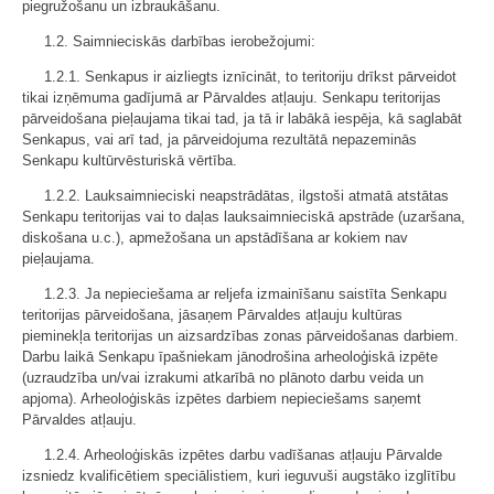
piegružošanu un izbraukāšanu.
1.2. Saimnieciskās darbības ierobežojumi:
1.2.1. Senkapus ir aizliegts iznīcināt, to teritoriju drīkst pārveidot
tikai izņēmuma gadījumā ar Pārvaldes atļauju. Senkapu teritorijas
pārveidošana pieļaujama tikai tad, ja tā ir labākā iespēja, kā saglabāt
Senkapus, vai arī tad, ja pārveidojuma rezultātā nepazeminās
Senkapu kultūrvēsturiskā vērtība.
1.2.2. Lauksaimnieciski neapstrādātas, ilgstoši atmatā atstātas
Senkapu teritorijas vai to daļas lauksaimnieciskā apstrāde (uzaršana,
diskošana u.c.), apmežošana un apstādīšana ar kokiem nav
pieļaujama.
1.2.3. Ja nepieciešama ar reljefa izmainīšanu saistīta Senkapu
teritorijas pārveidošana, jāsaņem Pārvaldes atļauju kultūras
pieminekļa teritorijas un aizsardzības zonas pārveidošanas darbiem.
Darbu laikā Senkapu īpašniekam jānodrošina arheoloģiskā izpēte
(uzraudzība un/vai izrakumi atkarībā no plānoto darbu veida un
apjoma). Arheoloģiskās izpētes darbiem nepieciešams saņemt
Pārvaldes atļauju.
1.2.4. Arheoloģiskās izpētes darbu vadīšanas atļauju Pārvalde
izsniedz kvalificētiem speciālistiem, kuri ieguvuši augstāko izglītību