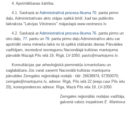
4. Apstrīdēšanas kārtība:
4.1. Saskaņā ar
Administratīvā procesa likuma
70.
panta pirmo
daļu, Administratīvais akts stājas spēkā brīdī, kad tas publicēts
laikraksta "Latvijas Vēstnesis" mājaslapā www.vestnesis.lv.
4.2. Saskaņā ar
Administratīvā procesa likuma
76.
panta pirmo un
otro daļu,
77.
pantu un
79.
panta pirmo daļu Administratīvo aktu var
apstrīdēt viena mēneša laikā no tā spēkā stāšanās dienas Pārvaldes
vadītājam, iesniedzot iesniegumu Nacionālajā kultūras mantojuma
pārvaldē Mazajā Pils ielā 19, Rīgā, LV-1050; pasts@mantojums.lv.
Konsultācijas par arheoloģiskā pieminekļa izmantošanu un
saglabāšanu Jūs varat saņemt Nacionālā kultūras mantojuma
pārvaldes Zemgales reģionālajā nodaļā - tālr: 26638974, 67350070;
zemgale@mantojums.lv, adrese: Rīgā, Pils ielā 22 (ieeja caur Pils ielu
20), korespondences adrese: Rīga, Mazā Pils iela 19, LV-1050.
Zemgales reģionālās nodaļas vadītāja,
galvenā valsts inspektore
E. Mantrova