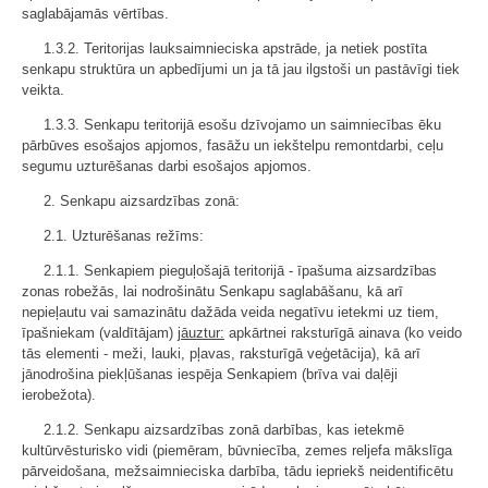
saglabājamās vērtības.
1.3.2. Teritorijas lauksaimnieciska apstrāde, ja netiek postīta
senkapu struktūra un apbedījumi un ja tā jau ilgstoši un pastāvīgi tiek
veikta.
1.3.3. Senkapu teritorijā esošu dzīvojamo un saimniecības ēku
pārbūves esošajos apjomos, fasāžu un iekštelpu remontdarbi, ceļu
segumu uzturēšanas darbi esošajos apjomos.
2. Senkapu aizsardzības zonā:
2.1. Uzturēšanas režīms:
2.1.1. Senkapiem pieguļošajā teritorijā - īpašuma aizsardzības
zonas robežās, lai nodrošinātu Senkapu saglabāšanu, kā arī
nepieļautu vai samazinātu dažāda veida negatīvu ietekmi uz tiem,
īpašniekam (valdītājam)
jāuztur:
apkārtnei raksturīgā ainava (ko veido
tās elementi - meži, lauki, pļavas, raksturīgā veģetācija), kā arī
jānodrošina piekļūšanas iespēja Senkapiem (brīva vai daļēji
ierobežota).
2.1.2. Senkapu aizsardzības zonā darbības, kas ietekmē
kultūrvēsturisko vidi (piemēram, būvniecība, zemes reljefa mākslīga
pārveidošana, mežsaimnieciska darbība, tādu iepriekš neidentificētu