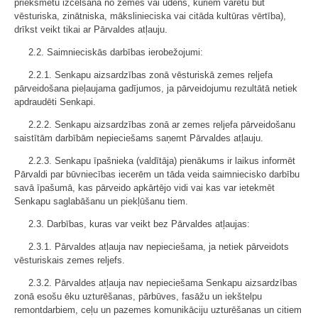
priekšmetu izcelšana no zemes vai ūdens, kuriem varētu būt
vēsturiska, zinātniska, mākslinieciska vai citāda kultūras vērtība),
drīkst veikt tikai ar Pārvaldes atļauju.
2.2. Saimnieciskās darbības ierobežojumi:
2.2.1. Senkapu aizsardzības zonā vēsturiskā zemes reljefa
pārveidošana pieļaujama gadījumos, ja pārveidojumu rezultātā netiek
apdraudēti Senkapi.
2.2.2. Senkapu aizsardzības zonā ar zemes reljefa pārveidošanu
saistītām darbībām nepieciešams saņemt Pārvaldes atļauju.
2.2.3. Senkapu īpašnieka (valdītāja) pienākums ir laikus informēt
Pārvaldi par būvniecības iecerēm un tāda veida saimniecisko darbību
savā īpašumā, kas pārveido apkārtējo vidi vai kas var ietekmēt
Senkapu saglabāšanu un piekļūšanu tiem.
2.3. Darbības, kuras var veikt bez Pārvaldes atļaujas:
2.3.1. Pārvaldes atļauja nav nepieciešama, ja netiek pārveidots
vēsturiskais zemes reljefs.
2.3.2. Pārvaldes atļauja nav nepieciešama Senkapu aizsardzības
zonā esošu ēku uzturēšanas, pārbūves, fasāžu un iekštelpu
remontdarbiem, ceļu un pazemes komunikāciju uzturēšanas un citiem