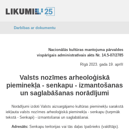
Darbības ar dokumentu
Nacionālās kultūras mantojuma pārvaldes
vispārīgais administratīvais akts Nr. 14.5-07/2785
Rīgā 2023. gada 19. aprīlī
Valsts nozīmes arheoloģiskā
pieminekļa - senkapu - izmantošanas
un saglabāšanas norādījumi
Norādījumi izdoti Valsts aizsargājamo kultūras pieminekļu sarakstā
iekļauta valsts nozīmes arheoloģiskā pieminekļa - senkapu (turpmāk
tekstā - Senkapi) - izmantošanai un saglabāšanai.
Adresāts:
Senkapu teritorijas vai tās daļas īpašnieks (valdītājs).