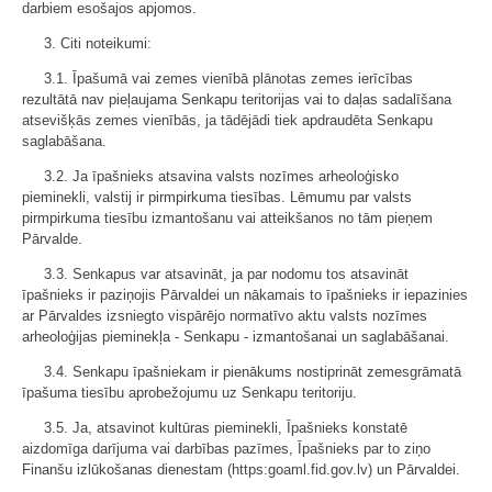
darbiem esošajos apjomos.
3. Citi noteikumi:
3.1. Īpašumā vai zemes vienībā plānotas zemes ierīcības
rezultātā nav pieļaujama Senkapu teritorijas vai to daļas sadalīšana
atsevišķās zemes vienībās, ja tādējādi tiek apdraudēta Senkapu
saglabāšana.
3.2. Ja īpašnieks atsavina valsts nozīmes arheoloģisko
pieminekli, valstij ir pirmpirkuma tiesības. Lēmumu par valsts
pirmpirkuma tiesību izmantošanu vai atteikšanos no tām pieņem
Pārvalde.
3.3. Senkapus var atsavināt, ja par nodomu tos atsavināt
īpašnieks ir paziņojis Pārvaldei un nākamais to īpašnieks ir iepazinies
ar Pārvaldes izsniegto vispārējo normatīvo aktu valsts nozīmes
arheoloģijas pieminekļa - Senkapu - izmantošanai un saglabāšanai.
3.4. Senkapu īpašniekam ir pienākums nostiprināt zemesgrāmatā
īpašuma tiesību aprobežojumu uz Senkapu teritoriju.
3.5. Ja, atsavinot kultūras pieminekli, Īpašnieks konstatē
aizdomīga darījuma vai darbības pazīmes, Īpašnieks par to ziņo
Finanšu izlūkošanas dienestam (https:goaml.fid.gov.lv) un Pārvaldei.