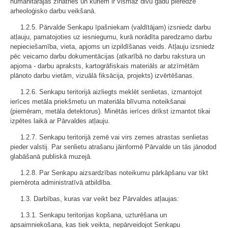
humanitārajās zinātnēs un kuriem ir vismaz divu gadu pieredze
arheoloģisko darbu veikšanā.
1.2.5. Pārvalde Senkapu īpašniekam (valdītājam) izsniedz darbu
atļauju, pamatojoties uz iesniegumu, kurā norādīta paredzamo darbu
nepieciešamība, vieta, apjoms un izpildīšanas veids. Atļauju izsniedz
pēc veicamo darbu dokumentācijas (atkarībā no darbu rakstura un
apjoma - darbu apraksts, kartogrāfiskais materiāls ar atzīmētām
plānoto darbu vietām, vizuālā fiksācija, projekts) izvērtēšanas.
1.2.6. Senkapu teritorijā aizliegts meklēt senlietas, izmantojot
ierīces metāla priekšmetu un materiāla blīvuma noteikšanai
(piemēram, metāla detektorus). Minētās ierīces drīkst izmantot tikai
izpētes laikā ar Pārvaldes atļauju.
1.2.7. Senkapu teritorijā zemē vai virs zemes atrastas senlietas
pieder valstij. Par senlietu atrašanu jāinformē Pārvalde un tās jānodod
glabāšanā publiskā muzejā.
1.2.8. Par Senkapu aizsardzības noteikumu pārkāpšanu var tikt
piemērota administratīvā atbildība.
1.3. Darbības, kuras var veikt bez Pārvaldes atļaujas:
1.3.1. Senkapu teritorijas kopšana, uzturēšana un
apsaimniekošana, kas tiek veikta, nepārveidojot Senkapu