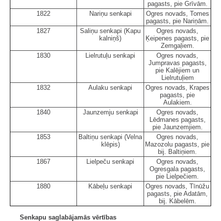
pagasts, pie Grīvām.
1822
Nariņu senkapi
Ogres novads, Tomes
pagasts, pie Nariņām.
1827
Saliņu senkapi (Kapu
Ogres novads,
kalniņš)
Ķeipenes pagasts, pie
Zemgaļiem.
1830
Lielrutuļu senkapi
Ogres novads,
Jumpravas pagasts,
pie Kalējiem un
Lielrutuļiem
1832
Aulaku senkapi
Ogres novads, Krapes
pagasts, pie
Aulakiem.
1840
Jaunzemju senkapi
Ogres novads,
Lēdmanes pagasts,
pie Jaunzemjiem.
1853
Baltiņu senkapi (Velna
Ogres novads,
klēpis)
Mazozolu pagasts, pie
bij. Baltiņiem.
1867
Lielpeču senkapi
Ogres novads,
Ogresgala pagasts,
pie Lielpečiem.
1880
Kābeļu senkapi
Ogres novads, Tīnūžu
pagasts, pie Adatām,
bij. Kābelēm.
Senkapu saglabājamās vērtības