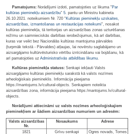
Pamatojums:
Norādījumi izdoti, pamatojoties uz likuma "
Par
kultūras pieminekļu aizsardzību
"
5.
pantu un Ministru kabineta
26.10.2021. noteikumiem Nr. 720 "
Kultūras pieminekļu uzskaites,
aizsardzības, izmantošanas un restaurācijas noteikumi
", nosakot
kultūras pieminekļa, tā teritorijas un aizsardzības zonas uzturēšanas
režīmu un saimnieciskās darbības ierobežojumus, kā arī darbības,
kuras var veikt bez Nacionālās kultūras mantojuma pārvaldes
(turpmāk tekstā - Pārvaldes) atļaujas, lai novērstu saglabājamo un
aizsargājamo kultūrvēsturisko vērtību iznīcināšanu vai bojāšanu, kā
arī pamatojoties uz
Administratīvās atbildības likumu
.
Kultūras pieminekļa statuss:
Senkapi iekļauti Valsts
aizsargājamo kultūras pieminekļu sarakstā kā valsts nozīmes
arheoloģiskais piemineklis. Informācija pieejama
https://mantojums.lv/cultural-objects. Senkapiem noteikta
aizsardzības zona, informācija pieejama https:/mantojums.lv/cultural-
objects.
Norādījumi attiecināmi uz valsts nozīmes arheoloģiskajiem
pieminekļiem ar šādiem aizsardzības numuriem un adresēm:
Valsts aizsardzības
Nosaukums
Adrese
Nr.
1821
Grīvu senkapi
Ogres novads, Tomes