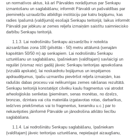
un normatīvos aktus, kā arī Pārvaldes norādījumus par Senkapu
izmantošanu un saglabāšanu; informēt Pārvaldi un pašvaldības par
pieminekļu uzraudzību atbildīgo institūciju par katru bojājumu, kas
radies īpašumā (valdījumā) esošajā Senkapu teritorijā; laikus informēt
Pārvaldi par jebkuru ar zemes reljefa izmaiņām saistītu saimniecisko
darbību Senkapu teritorijā.
1.1.3. Lai nodrošinātu Senkapu aizsardzību ir noteikta
aizsardzības zona 100 (pilsētās - 50) metru attālumā (senajām
kapsētām 50/50 m) ap senkapiem. Lai nodrošinātu Senkapu
uzturēšanu un saglabāšanu, īpašniekam (valdītajam) savlaicīgi un
regulāri (vismaz reizi gadā) jāveic Senkapu teritorijas apsekošana
(vizuālā apskate), lai noskaidrotu bojājumus un iespējamos
apdraudējumus, īpašu uzmanību pievēršot reljefa izmaiņām, kas
radušās dabas procesu vai nelikumīgas zemes rakšanas rezultātā.
Senkapu teritorijā konstatējot cilvēku kaulu fragmentus vai atrodot
arheoloģiskās senlietas (piemēram, senas monētas, no dzelzs,
bronzas, dzintara vai cita materiāla izgatavotas rotas, darbarīkus,
iedzīves priekšmetus vai to fragmentus, keramiku u.c.) par to
nekavējoties jāinformē Pārvalde un jānodrošina atklāto liecību
saglabāšana.
1.1.4. Lai nodrošinātu Senkapu saglabāšanu, īpašniekam
(valdītajam) jāveic teritorijas uzturēšana, nepieļaujot aizaugšanu,