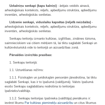
Uzkalniņu senkapi (kapu kalniņi)
- ārējais veidols ainavā,
arheoloģiskais konteksts, reljefs, apbedījumu struktūra, apbedījumu
inventārs, arheoloģiskās senlietas.
Līdzenie senkapi, viduslaiku kapsētas (reljefā neizdalās)
-
arheoloģiskais konteksts, reljefs, apbedījumu struktūra, apbedījumu
inventārs, arheoloģiskās senlietas.
Senkapu teritoriju izmanto kultūras, izglītības, zinātnes tūrisma,
saimnieciskiem vai citiem mērķiem tā, lai tiktu saglabāti Senkapi un
kultūrvēsturiskā vide to teritorijā un aizsardzības zonā.
Pārvaldes izvirzītās prasības:
1. Senkapu teritorijā:
1.1. Uzturēšanas režīms:
1.1.1. Fiziskajām un juridiskajām personām jānodrošina, lai tiktu
saglabāti Senkapi, kas ir to īpašumā (valdījumā). Valsts īpašumā
esošo Senkapu saglabāšanu nodrošina to teritorijas
īpašnieks/valdītājs.
1.1.2. Senkapu teritorijas īpašnieka (valdītāja) pienākums ir:
ievērot likumu
Par kultūras pieminekļu aizsardzību
un citus likumus