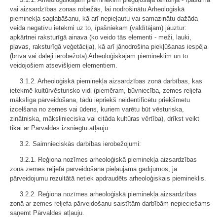
vai aizsardzības zonas robežās, lai nodrošinātu Arheoloģiskā
pieminekļa saglabāšanu, kā arī nepieļautu vai samazinātu dažāda
veida negatīvu ietekmi uz to, īpašniekam (valdītājam) jāuztur:
apkārtnei raksturīgā ainava (ko veido tās elementi - meži, lauki,
pļavas, raksturīgā veģetācija), kā arī jānodrošina piekļūšanas iespēja
(brīva vai daļēji ierobežota) Arheoloģiskajam piemineklim un to
veidojošiem atsevišķiem elementiem.
3.1.2. Arheoloģiskā pieminekļa aizsardzības zonā darbības, kas
ietekmē kultūrvēsturisko vidi (piemēram, būvniecība, zemes reljefa
mākslīga pārveidošana, tādu iepriekš neidentificētu priekšmetu
izcelšana no zemes vai ūdens, kuriem varētu būt vēsturiska,
zinātniska, mākslinieciska vai citāda kultūras vērtība), drīkst veikt
tikai ar Pārvaldes izsniegtu atļauju.
3.2. Saimnieciskās darbības ierobežojumi:
3.2.1. Reģiona nozīmes arheoloģiskā pieminekļa aizsardzības
zonā zemes reljefa pārveidošana pieļaujama gadījumos, ja
pārveidojumu rezultātā netiek apdraudēts arheoloģiskais piemineklis.
3.2.2. Reģiona nozīmes arheoloģiskā pieminekļa aizsardzības
zonā ar zemes reljefa pārveidošanu saistītām darbībām nepieciešams
saņemt Pārvaldes atļauju.