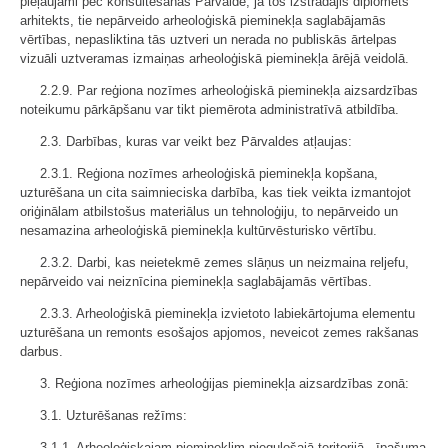
pieļaujami pēc konsultēšanās Pārvaldē, ja tos izstrādājis diplomēts
arhitekts, tie nepārveido arheoloģiskā pieminekļa saglabājamās
vērtības, nepasliktina tās uztveri un nerada no publiskās ārtelpas
vizuāli uztveramas izmaiņas arheoloģiskā pieminekļa ārējā veidolā.
2.2.9. Par reģiona nozīmes arheoloģiskā pieminekļa aizsardzības
noteikumu pārkāpšanu var tikt piemērota administratīvā atbildība.
2.3. Darbības, kuras var veikt bez Pārvaldes atļaujas:
2.3.1. Reģiona nozīmes arheoloģiskā pieminekļa kopšana,
uzturēšana un cita saimnieciska darbība, kas tiek veikta izmantojot
oriģinālam atbilstošus materiālus un tehnoloģiju, to nepārveido un
nesamazina arheoloģiskā pieminekļa kultūrvēsturisko vērtību.
2.3.2. Darbi, kas neietekmē zemes slāņus un neizmaina reljefu,
nepārveido vai neiznīcina pieminekļa saglabājamās vērtības.
2.3.3. Arheoloģiskā pieminekļa izvietoto labiekārtojuma elementu
uzturēšana un remonts esošajos apjomos, neveicot zemes rakšanas
darbus.
3. Reģiona nozīmes arheoloģijas pieminekļa aizsardzības zonā:
3.1. Uzturēšanas režīms:
3.1.1. Arheoloģiskajam piemineklim pieguļošajā teritorijā - īpašuma