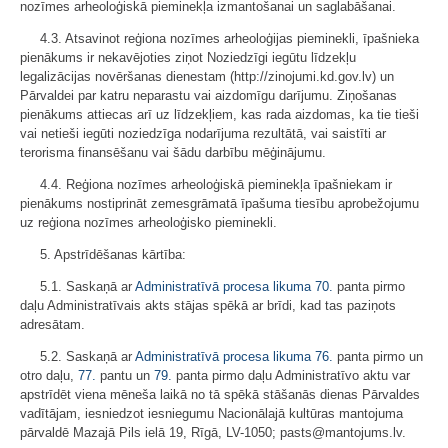
nozīmes arheoloģiskā pieminekļa izmantošanai un saglabāšanai.
4.3. Atsavinot reģiona nozīmes arheoloģijas pieminekli, īpašnieka
pienākums ir nekavējoties ziņot Noziedzīgi iegūtu līdzekļu
legalizācijas novēršanas dienestam (http://zinojumi.kd.gov.lv) un
Pārvaldei par katru neparastu vai aizdomīgu darījumu. Ziņošanas
pienākums attiecas arī uz līdzekļiem, kas rada aizdomas, ka tie tieši
vai netieši iegūti noziedzīga nodarījuma rezultātā, vai saistīti ar
terorisma finansēšanu vai šādu darbību mēģinājumu.
4.4. Reģiona nozīmes arheoloģiskā pieminekļa īpašniekam ir
pienākums nostiprināt zemesgrāmatā īpašuma tiesību aprobežojumu
uz reģiona nozīmes arheoloģisko pieminekli.
5. Apstrīdēšanas kārtība:
5.1. Saskaņā ar
Administratīvā procesa likuma
70.
panta pirmo
daļu Administratīvais akts stājas spēkā ar brīdi, kad tas paziņots
adresātam.
5.2. Saskaņā ar
Administratīvā procesa likuma
76.
panta pirmo un
otro daļu,
77.
pantu un
79.
panta pirmo daļu Administratīvo aktu var
apstrīdēt viena mēneša laikā no tā spēkā stāšanās dienas Pārvaldes
vadītājam, iesniedzot iesniegumu Nacionālajā kultūras mantojuma
pārvaldē Mazajā Pils ielā 19, Rīgā, LV-1050; pasts@mantojums.lv.