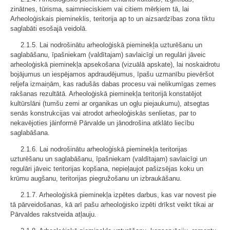
zinātnes, tūrisma, saimnieciskiem vai citiem mērķiem tā, lai
Arheoloģiskais piemineklis, teritorija ap to un aizsardzības zona tiktu
saglabāti esošajā veidolā.
2.1.5. Lai nodrošinātu arheoloģiskā pieminekļa uzturēšanu un
saglabāšanu, īpašniekam (valdītajam) savlaicīgi un regulāri jāveic
arheoloģiskā pieminekļa apsekošana (vizuālā apskate), lai noskaidrotu
bojājumus un iespējamos apdraudējumus, īpašu uzmanību pievēršot
reljefa izmaiņām, kas radušās dabas procesu vai nelikumīgas zemes
rakšanas rezultātā. Arheoloģiskā pieminekļa teritorijā konstatējot
kultūrslāni (tumšu zemi ar organikas un ogļu piejaukumu), atsegtas
senās konstrukcijas vai atrodot arheoloģiskās senlietas, par to
nekavējoties jāinformē Pārvalde un jānodrošina atklāto liecību
saglabāšana.
2.1.6. Lai nodrošinātu arheoloģiskā pieminekļa teritorijas
uzturēšanu un saglabāšanu, īpašniekam (valdītajam) savlaicīgi un
regulāri jāveic teritorijas kopšana, nepieļaujot pašizsējas koku un
krūmu augšanu, teritorijas piegružošanu un izbraukāšanu.
2.1.7. Arheoloģiskā pieminekļa izpētes darbus, kas var novest pie
tā pārveidošanas, kā arī pašu arheoloģisko izpēti drīkst veikt tikai ar
Pārvaldes rakstveida atļauju.