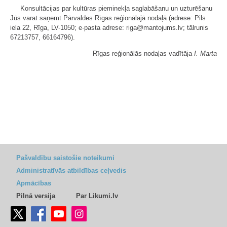
Konsultācijas par kultūras pieminekļa saglabāšanu un uzturēšanu
Jūs varat saņemt Pārvaldes Rīgas reģionālajā nodaļā (adrese: Pils
iela 22, Rīga, LV-1050; e-pasta adrese: riga@mantojums.lv; tālrunis
67213757, 66164796).
Rīgas reģionālās nodaļas vadītāja
I. Marta
Pašvaldību saistošie noteikumi
Administratīvās atbildības ceļvedis
Apmācības
Pilnā versija
Par Likumi.lv