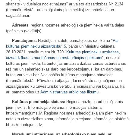
skansts - viduslaiku nocietinājums" ar valsts aizsardzības Nr. 2134
(turpmāk tekstā - arheoloģiskais piemineklis) izmantošanai un
saglabāšanai.
Adresāts:
reģiona nozīmes arheoloģiskā pieminekļa vai tā daļas
īpašnieks (valdītājs).
Pamatojums:
Norādījumi izdoti, pamatojoties uz likuma "
Par
kultūras pieminekļu aizsardzību
"
5.
pantu un Ministru kabineta
26.10.2021. noteikumiem Nr. 720 "
Kultūras pieminekļu uzskaites,
aizsardzības, izmantošanas un restaurācijas noteikumi
", nosakot
kultūras pieminekļa, tā teritorijas un aizsardzības zonas uzturēšanas
režīmu un saimnieciskās darbības ierobežojumus, kā arī darbības,
kuras var veikt bez Nacionālās kultūras mantojuma pārvaldes
(turpmāk tekstā - Pārvaldes) atļaujas, lai novērstu saglabājamo un
aizsargājamo kultūrvēsturisko vērtību iznīcināšanu vai bojāšanu, kā
arī pamatojoties uz
Administratīvās atbildības likumu
.
Kultūras pieminekļa statuss:
Reģiona nozīmes arheoloģiskais
piemineklis. Informācija pieejama informācijas sistēmā
https://mantojums.lv. Reģiona nozīmes arheoloģiskajam piemineklim
noteikta aizsardzības zona, informācija pieejama informācijas sistēmā
https://mantojums.lv.
Norādījumi attiecināmi uz arheoloģisko pieminekli ar