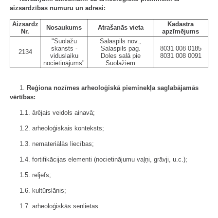
aizsardzības numuru un adresi:
Aizsardz
Kadastra
Nosaukums
Atrašanās vieta
Nr.
apzīmējums
"Suolažu
Salaspils nov.,
skansts -
Salaspils pag.
8031 008 0185
2134
viduslaiku
Doles salā pie
8031 008 0091
nocietinājums"
Suolažiem
1.
Reģiona nozīmes arheoloģiskā pieminekļa saglabājamās
vērtības:
1.1. ārējais veidols ainavā;
1.2. arheoloģiskais konteksts;
1.3. nemateriālās liecības;
1.4. fortifikācijas elementi (nocietinājumu vaļņi, grāvji, u.c.);
1.5. reljefs;
1.6. kultūrslānis;
1.7. arheoloģiskās senlietas.