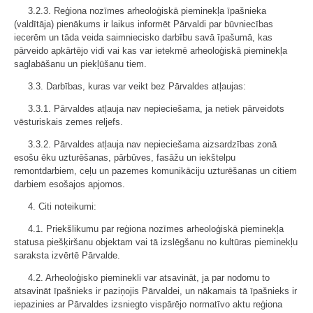
3.2.3. Reģiona nozīmes arheoloģiskā pieminekļa īpašnieka
(valdītāja) pienākums ir laikus informēt Pārvaldi par būvniecības
iecerēm un tāda veida saimniecisko darbību savā īpašumā, kas
pārveido apkārtējo vidi vai kas var ietekmē arheoloģiskā pieminekļa
saglabāšanu un piekļūšanu tiem.
3.3. Darbības, kuras var veikt bez Pārvaldes atļaujas:
3.3.1. Pārvaldes atļauja nav nepieciešama, ja netiek pārveidots
vēsturiskais zemes reljefs.
3.3.2. Pārvaldes atļauja nav nepieciešama aizsardzības zonā
esošu ēku uzturēšanas, pārbūves, fasāžu un iekštelpu
remontdarbiem, ceļu un pazemes komunikāciju uzturēšanas un citiem
darbiem esošajos apjomos.
4. Citi noteikumi:
4.1. Priekšlikumu par reģiona nozīmes arheoloģiskā pieminekļa
statusa piešķiršanu objektam vai tā izslēgšanu no kultūras pieminekļu
saraksta izvērtē Pārvalde.
4.2. Arheoloģisko pieminekli var atsavināt, ja par nodomu to
atsavināt īpašnieks ir paziņojis Pārvaldei, un nākamais tā īpašnieks ir
iepazinies ar Pārvaldes izsniegto vispārējo normatīvo aktu reģiona