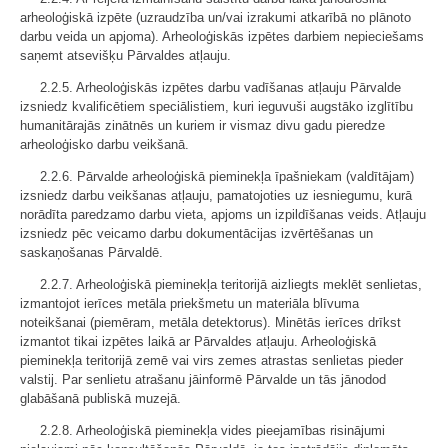
arheoloģiskā izpēte (uzraudzība un/vai izrakumi atkarībā no plānoto
darbu veida un apjoma). Arheoloģiskās izpētes darbiem nepieciešams
saņemt atsevišķu Pārvaldes atļauju.
2.2.5. Arheoloģiskās izpētes darbu vadīšanas atļauju Pārvalde
izsniedz kvalificētiem speciālistiem, kuri ieguvuši augstāko izglītību
humanitārajās zinātnēs un kuriem ir vismaz divu gadu pieredze
arheoloģisko darbu veikšanā.
2.2.6. Pārvalde arheoloģiskā pieminekļa īpašniekam (valdītājam)
izsniedz darbu veikšanas atļauju, pamatojoties uz iesniegumu, kurā
norādīta paredzamo darbu vieta, apjoms un izpildīšanas veids. Atļauju
izsniedz pēc veicamo darbu dokumentācijas izvērtēšanas un
saskaņošanas Pārvaldē.
2.2.7. Arheoloģiskā pieminekļa teritorijā aizliegts meklēt senlietas,
izmantojot ierīces metāla priekšmetu un materiāla blīvuma
noteikšanai (piemēram, metāla detektorus). Minētās ierīces drīkst
izmantot tikai izpētes laikā ar Pārvaldes atļauju. Arheoloģiskā
pieminekļa teritorijā zemē vai virs zemes atrastas senlietas pieder
valstij. Par senlietu atrašanu jāinformē Pārvalde un tās jānodod
glabāšanā publiskā muzejā.
2.2.8. Arheoloģiskā pieminekļa vides pieejamības risinājumi