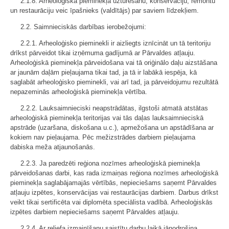
2.1.8. Arheoloģiskā pieminekļa uzturēšanu, konservāciju, remontu
un restaurāciju veic īpašnieks (valdītājs) par saviem līdzekļiem.
2.2. Saimnieciskās darbības ierobežojumi:
2.2.1. Arheoloģisko pieminekli ir aizliegts iznīcināt un tā teritoriju
drīkst pārveidot tikai izņēmuma gadījumā ar Pārvaldes atļauju.
Arheoloģiskā pieminekļa pārveidošana vai tā oriģinālo daļu aizstāšana
ar jaunām daļām pieļaujama tikai tad, ja tā ir labākā iespēja, kā
saglabāt arheoloģisko pieminekli, vai arī tad, ja pārveidojumu rezultātā
nepazeminās arheoloģiskā pieminekļa vērtība.
2.2.2. Lauksaimnieciski neapstrādātas, ilgstoši atmatā atstātas
arheoloģiskā pieminekļa teritorijas vai tās daļas lauksaimnieciskā
apstrāde (uzaršana, diskošana u.c.), apmežošana un apstādīšana ar
kokiem nav pieļaujama. Pēc mežizstrādes darbiem pieļaujama
dabiska meža atjaunošanās.
2.2.3. Ja paredzēti reģiona nozīmes arheoloģiskā pieminekļa
pārveidošanas darbi, kas rada izmaiņas reģiona nozīmes arheoloģiskā
pieminekļa saglabājamajās vērtībās, nepieciešams saņemt Pārvaldes
atļauju izpētes, konservācijas vai restaurācijas darbiem. Darbus drīkst
veikt tikai sertificēta vai diplomēta speciālista vadībā. Arheoloģiskās
izpētes darbiem nepieciešams saņemt Pārvaldes atļauju.
2.2.4. Ar reljefa izmainīšanu saistītu darbu laikā jānodrošina