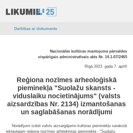
Darbības ar dokumentu
Nacionālās kultūras mantojuma pārvaldes
vispārīgais administratīvais akts Nr. 14.1-07/2465
Rīgā 2023. gada 7. aprīlī
Reģiona nozīmes arheoloģiskā
pieminekļa "Suolažu skansts -
viduslaiku nocietinājums" (valsts
aizsardzības Nr. 2134) izmantošanas
un saglabāšanas norādījumi
Norādījumi izdoti valsts aizsargājamo kultūras pieminekļu sarakstā
iekļautajam reģiona nozīmes arhitektūras pieminekļa - "Suolažu