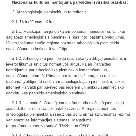
Nacionālās kultūras mantojuma pārvaldes izvirzītās prasības:
2. Arheoloģiskajā piemineklī un tā teritorijā:
2.1. Uzturēšanas režīms:
2.1.1. Fiziskajām un juridiskajām personām jānodrošina, lai tiktu
saglabāts arheoloģiskais piemineklis, kas ir to īpašumā (valdījumā).
Valsts īpašumā esošo reģiona nozīmes arheoloģiskā pieminekļa
saglabāšanu nodrošina tā valdītājs.
2.1.2. Arheoloģiskā pieminekļa īpašnieka (valdītāja) pienākums ir:
ievērot likumus un citus normatīvos aktus, kā arī Pārvaldes
norādījumus par arheoloģiskā pieminekļa izmantošanu un
saglabāšanu; informēt Pārvaldi par katru bojājumu, kas radies
īpašumā (valdījumā) esošajam arheoloģiskajam piemineklim; laikus
informēt Pārvaldi par būvniecības iecerēm un jebkuru saimniecisko
darbību, kas pārveido arheoloģisko pieminekli.
2.1.3. Lai nodrošinātu reģiona nozīmes arheoloģiskā pieminekļa
aizsardzību, ir noteikta aizsardzības zona. Ar reģiona nozīmes
arheoloģiskā pieminekļa aizsardzības zonu un tās uzturēšanas režīmu
var iepazīties informācijas sistēmas "Mantojums"
(https://mantojums.lv) sadaļā "Režīmi un ĢEO".
2.1.4. Arheoloģisko pieminekli izmanto kultūras, izglītības,