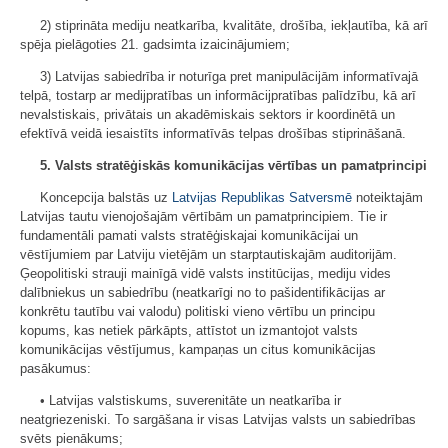
2) stiprināta mediju neatkarība, kvalitāte, drošība, iekļautība, kā arī
spēja pielāgoties 21. gadsimta izaicinājumiem;
3) Latvijas sabiedrība ir noturīga pret manipulācijām informatīvajā
telpā, tostarp ar medijpratības un informācijpratības palīdzību, kā arī
nevalstiskais, privātais un akadēmiskais sektors ir koordinētā un
efektīvā veidā iesaistīts informatīvās telpas drošības stiprināšanā.
5. Valsts stratēģiskās komunikācijas vērtības un pamatprincipi
Koncepcija balstās uz
Latvijas Republikas Satversmē
noteiktajām
Latvijas tautu vienojošajām vērtībām un pamatprincipiem. Tie ir
fundamentāli pamati valsts stratēģiskajai komunikācijai un
vēstījumiem par Latviju vietējām un starptautiskajām auditorijām.
Ģeopolitiski strauji mainīgā vidē valsts institūcijas, mediju vides
dalībniekus un sabiedrību (neatkarīgi no to pašidentifikācijas ar
konkrētu tautību vai valodu) politiski vieno vērtību un principu
kopums, kas netiek pārkāpts, attīstot un izmantojot valsts
komunikācijas vēstījumus, kampaņas un citus komunikācijas
pasākumus:
• Latvijas valstiskums, suverenitāte un neatkarība ir
neatgriezeniski. To sargāšana ir visas Latvijas valsts un sabiedrības
svēts pienākums;