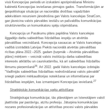
visā Koncepcijas periodā un izskatāmi apstiprināšanai Ministru
kabinetā Koncepcijas ieviešanas pirmajos gados. Transformācijām ar
ģeopolitiskajai situācijai un nacionālās drošības vajadzībām
adekvātiem resursiem jānodrošina gan Valsts kancelejas StratCom,
gan jāveicina valsts pārvaldes iestāžu un pašvaldību komunikācijas
struktūrvienību un komunikatoru spēju stiprināšana.
Koncepcija un Pasākumu plāns papildina Valsts kancelejas
ilggadējo darbu sabiedrības līdzdalības iespēju un atvērtās
pārvaldības veicināšanā. Koncepcija sasaucas ar Valsts kancelejas
vadībā izstrādātā Latvijas Piektā nacionālā atvērtās pārvaldības
rīcības plāna 2022.–2025. gadam (turpmāk – Atvērtās pārvaldības
plāns) mērķiem – veicināt valsts institūciju darba sabiedrības
interesēs atklātību un caurskatāmību, kā arī sabiedrības līdzdalību
26
lēmumu pieņemšanā
. Arī 2022. gadā Valsts kancelejas izdotajās
"Vadlīnijās sabiedrības līdzdalības nodrošināšanai valsts pārvaldē"
sniegti padomi mērķauditorijas noteikšanai un informēšanai par
27
līdzdalības iespējām, kas izmantojami Koncepcijas ieviešanā.
Stratēģiskās komunikācijas spēju attīstīšana
Stratēģiskajai komunikācijai, tās plānotājiem un īstenotājiem valstī
jāattīstās par pastāvīgu, atzītu profesiju. Jāturpina komunikācijas
nozares profesionalizācijas un attīstības procesi valsts pārvaldes