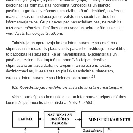
koordinācijas formātu, kas nodrošina Koncepcijas un plānoto
pasākumu grafika ieviešanas uzraudzību, kā arī identificē, novērš un
mazina riskus un apdraudējumus valsts un sabiedrības drošībai
informatīvajā telpā. Grupa tiekas pēc nepieciešamības, ne retāk kā
reizi divos mēnešos. Drošības grupu vada un sekretariāta funkcijas
veic Valsts kancelejas StratCom.
Taktiskajā un operatīvajā līmenī informatīvās telpas drošības
stiprināšanā ir iesaistīts plašs valsts pārvaldes institūciju, pašvaldību,
to padotības iestāžu loks, kā arī nevalstiskais, akadēmiskais un
privātais sektors. Pastarpināti informatīvās telpas drošības
stiprināšanā un aizsardzībā no ārējām manipulācijām, tostarp
dezinformācijas, ir iesaistīta arī plašāka sabiedrība, piemēram,
24
īstenojot informatīvās telpas higiēnas pasākumus
.
6.3. Koordinācijas modelis un sasaiste ar citām institūcijām
Valsts stratēģiskās komunikācijas un informatīvās telpas drošības
koordinācijas modelis shematiski attēlots
1. attēlā
: