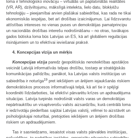
loma ir tehnoloģisko inovāciju – virtuālās un paplašinātās realitātes
(VR, AR), dziļviltojumu, mākslīgā intelekta, lielo datu, blokķēžu
tehnoloģiju – pieejamībai arvien plašākai sabiedrībai, kas rada ne tikai
ekonomiskās iespējas, bet arī drošības izaicinājumus. Lai līdzsvarotu
attīstības intereses no vienas puses un demokrātijas pamatprincipu
un nacionālās drošības interešu nodrošināšanu – no otras, tuvākajos
gados būtiska loma būs Latvijas un ES, kā arī globāliem regulācijas
risinājumiem un to efektīvai ieviešanai praksē.
4. Koncepcijas vīzija un mērķis
Koncepcijas vīzija
paredz ģeopolitiskās nenoteiktības apstākļos
veicināt Latvijā informatīvās telpas drošību, tostarp ar stratēģiskās
komunikācijas palīdzību, panākot, ka Latvijas valsts institūcijas un
19
sabiedrība ir noturīga
pret iekšējiem un ārējiem iejaukšanās riskiem
demokrātiskos procesos informatīvajā telpā, kā arī tie ir spējīgi
koordinēti līdzdarboties, lai efektīvi pārvarētu krīzes un apdraudējuma
situācijas. Latvija turpinās nodrošināt valsts varas un demokrātijas
nepārtrauktību un visaptverošu valsts aizsardzību, kurā centrālā loma
ir iedzīvotāju piederības sajūtai Latvijas valstij, vēlmei to aizstāvēt un
psiholoģiskajai noturībai, pretojoties iekšējiem un ārējiem drošības
riskiem un apdraudējumiem.
Tas ir sasniedzams, iesaistot visas valsts pārvaldes institūcijas,
pašvaldības, to padotības iestādes, organizētu pilsonisko sabiedrību,