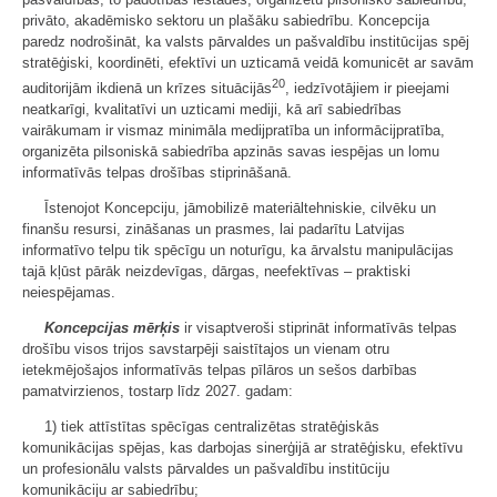
privāto, akadēmisko sektoru un plašāku sabiedrību. Koncepcija
paredz nodrošināt, ka valsts pārvaldes un pašvaldību institūcijas spēj
stratēģiski, koordinēti, efektīvi un uzticamā veidā komunicēt ar savām
20
auditorijām ikdienā un krīzes situācijās
, iedzīvotājiem ir pieejami
neatkarīgi, kvalitatīvi un uzticami mediji, kā arī sabiedrības
vairākumam ir vismaz minimāla medijpratība un informācijpratība,
organizēta pilsoniskā sabiedrība apzinās savas iespējas un lomu
informatīvās telpas drošības stiprināšanā.
Īstenojot Koncepciju, jāmobilizē materiāltehniskie, cilvēku un
finanšu resursi, zināšanas un prasmes, lai padarītu Latvijas
informatīvo telpu tik spēcīgu un noturīgu, ka ārvalstu manipulācijas
tajā kļūst pārāk neizdevīgas, dārgas, neefektīvas – praktiski
neiespējamas.
Koncepcijas mērķis
ir visaptveroši stiprināt informatīvās telpas
drošību visos trijos savstarpēji saistītajos un vienam otru
ietekmējošajos informatīvās telpas pīlāros un sešos darbības
pamatvirzienos, tostarp līdz 2027. gadam:
1) tiek attīstītas spēcīgas centralizētas stratēģiskās
komunikācijas spējas, kas darbojas sinerģijā ar stratēģisku, efektīvu
un profesionālu valsts pārvaldes un pašvaldību institūciju
komunikāciju ar sabiedrību;