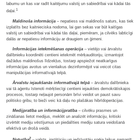
labumu un kas var radīt kaitējumu valstij un sabiedrībai vai kādai tās
1
daļai.
Maldinoša informācija
– nepatiess vai maldinošs saturs, kas tiek
izplatīts bez kaitnieciska nodoma, lai gan sekas var būt kaitīgas
valstij un sabiedrībai vai kādai tās daļai, piemēram, ja cilvēks labticīgi
dalās ar nepatiesu informāciju ar draugiem un ģimeni.
Informācijas ietekmēšanas operācija
– vietējo vai ārvalstu
dalībnieku koordinēti centieni ietekmēt mērķauditoriju, izmantojot
dažādus maldinošus līdzekļus, tostarp apspiežot neatkarīgus
informācijas avotus un vienlaikus dezinformējot vai veicot citas
manipulācijas informatīvajā telpā.
Ārvalstu iejaukšanās informatīvajā telpā
– ārvalstu dalībnieka
vai tā aģentu īstenoti mērķtiecīgi centieni iejaukties demokrātiskajos
procesos, tostarp neļaujot personām brīvi veidot un paust savu
politisko gribu, to bieži veic kā daļu no plašākas hibrīdoperācijas.
Medijpratība un informācijpratība
– cilvēku prasmes un
zināšanas lietot medijus, meklēt un analizēt informāciju, kritiski
izvērtēt mediju vēstījumus un piedalīties mediju satura veidošanā
efektīvā un drošā veidā.
2
Noturība
– valsts, institūciju un iedzīvotāju spēja laikus pamanīt,