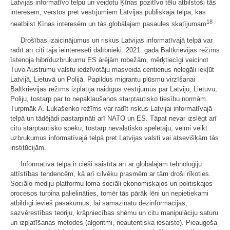
Latvijas informatīvo telpu un veidotu Ķīnas pozitīvo tēlu atbilstoši tās
interesēm, vērstos pret vēstījumiem Latvijas publiskajā telpā, kas
18
neatbilst Ķīnas interesēm un tās globālajam pasaules skatījumam
.
Drošības izaicinājumus un riskus Latvijas informatīvajā telpā var
radīt arī citi tajā ieinteresēti dalībnieki. 2021. gadā Baltkrievijas režīms
īstenoja hibrīduzbrukumu ES ārējām robežām, mērķtiecīgi veicinot
Tuvo Austrumu valstu iedzīvotāju masveida centienus nelegāli iekļūt
Latvijā, Lietuvā un Polijā. Papildus migrantu plūsmu virzīšanai
Baltkrievijas režīms izplatīja naidīgus vēstījumus par Latviju, Lietuvu,
Poliju, tostarp par to nepakļaušanos starptautisko tiesību normām.
Turpmāk A. Lukašenko režīms var radīt riskus Latvijai informatīvajā
telpā un tādējādi pastarpināti arī NATO un ES. Tāpat nevar izslēgt arī
citu starptautisko spēku, tostarp nevalstisko spēlētāju, vēlmi veikt
uzbrukumus informatīvajā telpā pret Latvijas valsti vai atsevišķām tās
institūcijām.
Informatīvā telpa ir cieši saistīta arī ar globālajām tehnoloģiju
attīstības tendencēm, kā arī cilvēku prasmēm ar tām droši rīkoties.
Sociālo mediju platformu loma sociāli ekonomiskajos un politiskajos
procesos turpina palielināties, tomēr tās pārāk lēni un nepietiekami
atbildīgi ievieš pasākumus, lai samazinātu dezinformācijas,
sazvērestības teoriju, krāpniecības shēmu un citu manipulāciju saturu
un izplatīšanas metodes (algoritmi, neautentiska iesaiste). Pieaugoša