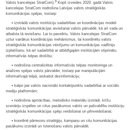
9
Valsts kancelejas StratCom).
Kopš izveides 2020. gadā Valsts
kancelejas StratCom nodrošina Latvijas valsts stratēģiskās
komunikācijas spējas, tostarp:
• izstrādā valsts institūciju sadarbības un koordinācijas modeli
stratēģiskās komunikācijas ieviešanai valsts pārvaldē, kā arī vada un
atbalsta tā ieviešanu. Lai to paveiktu, Valsts kancelejas StratCom
uztur vairākus koordinācijas mehānismus, lai koordinētu valsts
stratēģiskās komunikācijas vēstījumu un komunikācijas vadlīniju
izplatīšanu, kā arī sadarbībā ar atbildīgajām institūcijām stiprinātu
informatīvās telpas drošību;
• nodrošina centralizētas informatīvās telpas monitoringa un
analīzes spējas valsts pārvaldei, tostarp par manipulācijām
informatīvajā telpā, ieskaitot dezinformāciju;
• kalpo par valsts nacionālo kontaktpunktu sadarbībai ar sociālo
mediju platformām;
• nodrošina apmācības, metodisko materiālu izstrādi, krīžu
scenāriju izspēles un citus pasākumus valsts un pašvaldību institūciju
stratēģiskās komunikācijas spēju veidošanai un pilnveidošanai;
• koordinē pārresoru stratēģiju, kampaņu un citu komunikācijas
pasākumu izstrādi un īstenošanu valsts pārvaldē;