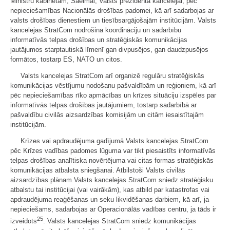
Ministru kabinetam, Saeimai, Valsts prezidenta kancelejai, pēc
nepieciešamības Nacionālās drošības padomei, kā arī sadarbojas ar
valsts drošības dienestiem un tiesībsargājošajām institūcijām. Valsts
kancelejas StratCom nodrošina koordināciju un sadarbību
informatīvās telpas drošības un stratēģiskās komunikācijas
jautājumos starptautiskā līmenī gan divpusējos, gan daudzpusējos
formātos, tostarp ES, NATO un citos.
Valsts kancelejas StratCom arī organizē regulāru stratēģiskās
komunikācijas vēstījumu nodošanu pašvaldībām un reģioniem, kā arī
pēc nepieciešamības rīko apmācības un krīzes situāciju izspēles par
informatīvās telpas drošības jautājumiem, tostarp sadarbībā ar
pašvaldību civilās aizsardzības komisijām un citām iesaistītajām
institūcijām.
Krīzes vai apdraudējuma gadījumā Valsts kancelejas StratCom
pēc Krīzes vadības padomes lūguma var tikt piesaistīts informatīvās
telpas drošības analītiska novērtējuma vai citas formas stratēģiskās
komunikācijas atbalsta sniegšanai. Atbilstoši Valsts civilās
aizsardzības plānam Valsts kancelejas StratCom sniedz stratēģisku
atbalstu tai institūcijai (vai vairākām), kas atbild par katastrofas vai
apdraudējuma reaģēšanas un seku likvidēšanas darbiem, kā arī, ja
nepieciešams, sadarbojas ar Operacionālās vadības centru, ja tāds ir
25
izveidots
. Valsts kancelejas StratCom sniedz komunikācijas