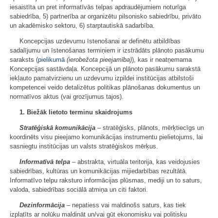
iesaistīta un pret informatīvās telpas apdraudējumiem noturīga
sabiedrība, 5) partnerība ar organizētu pilsonisko sabiedrību, privāto
un akadēmisko sektoru, 6) starptautiskā sadarbība.
Koncepcijas uzdevumu īstenošanai ar definētu atbildības
sadalījumu un īstenošanas termiņiem ir izstrādāts plānoto pasākumu
saraksts (
pielikumā
(ierobežota pieejamība)
), kas ir neatņemama
Koncepcijas sastāvdaļa. Koncepcijā un plānoto pasākumu sarakstā
iekļauto pamatvirzienu un uzdevumu izpildei institūcijas atbilstoši
kompetencei veido detalizētus politikas plānošanas dokumentus un
normatīvos aktus (vai grozījumus tajos).
1. Biežāk lietoto terminu skaidrojums
Stratēģiskā komunikācija
– stratēģisks, plānots, mērķtiecīgs un
koordinēts visu pieejamo komunikācijas instrumentu pielietojums, lai
sasniegtu institūcijas un valsts stratēģiskos mērķus.
Informatīvā telpa
– abstrakta, virtuāla teritorija, kas veidojusies
sabiedrības, kultūras un komunikācijas mijiedarbības rezultātā.
Informatīvo telpu raksturo informācijas plūsmas, mediji un to saturs,
valoda, sabiedrības sociālā atmiņa un citi faktori.
Dezinformācija
– nepatiess vai maldinošs saturs, kas tiek
izplatīts ar nolūku maldināt un/vai gūt ekonomisku vai politisku