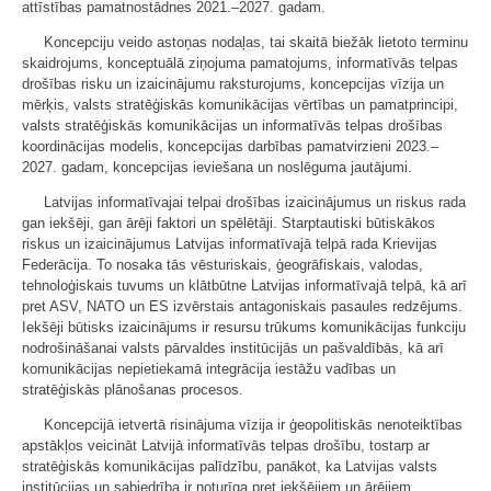
attīstības pamatnostādnes 2021.–2027. gadam.
Koncepciju veido astoņas nodaļas, tai skaitā biežāk lietoto terminu
skaidrojums, konceptuālā ziņojuma pamatojums, informatīvās telpas
drošības risku un izaicinājumu raksturojums, koncepcijas vīzija un
mērķis, valsts stratēģiskās komunikācijas vērtības un pamatprincipi,
valsts stratēģiskās komunikācijas un informatīvās telpas drošības
koordinācijas modelis, koncepcijas darbības pamatvirzieni 2023.–
2027. gadam, koncepcijas ieviešana un noslēguma jautājumi.
Latvijas informatīvajai telpai drošības izaicinājumus un riskus rada
gan iekšēji, gan ārēji faktori un spēlētāji. Starptautiski būtiskākos
riskus un izaicinājumus Latvijas informatīvajā telpā rada Krievijas
Federācija. To nosaka tās vēsturiskais, ģeogrāfiskais, valodas,
tehnoloģiskais tuvums un klātbūtne Latvijas informatīvajā telpā, kā arī
pret ASV, NATO un ES izvērstais antagoniskais pasaules redzējums.
Iekšēji būtisks izaicinājums ir resursu trūkums komunikācijas funkciju
nodrošināšanai valsts pārvaldes institūcijās un pašvaldībās, kā arī
komunikācijas nepietiekamā integrācija iestāžu vadības un
stratēģiskās plānošanas procesos.
Koncepcijā ietvertā risinājuma vīzija ir ģeopolitiskās nenoteiktības
apstākļos veicināt Latvijā informatīvās telpas drošību, tostarp ar
stratēģiskās komunikācijas palīdzību, panākot, ka Latvijas valsts
institūcijas un sabiedrība ir noturīga pret iekšējiem un ārējiem