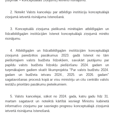
(turpmāk – konceptuālais ziņojums) ietverto risinājumu.
2. Noteikt Valsts kanceleju par atbildīgo institūciju konceptuālajā
ziņojumā ietvertā risinājuma īstenošanā.
3. Konceptuālā ziņojuma pielikumā minētajām atbildīgajām un
līdzatbildīgajām institūcijām īstenot konceptuālajā ziņojumā minēto
risinājumu.
4. Atbildīgajām un līdzatbildīgajām institūcijām konceptuālajā
ziņojumā paredzētos pasākumus 2023. gadā īstenot no tām
piešķirtajiem valsts budžeta līdzekļiem, savukārt jautājumu par
papildu valsts budžeta līdzekļu piešķiršanu 2024. gadam un
turpmākajiem gadiem skatīt likumprojekta "Par valsts budžetu 2024.
gadam un budžeta ietvaru 2024., 2025. un 2026. gadam"
sagatavošanas procesā kopā ar visu ministriju un citu centrālo valsts
iestāžu prioritāro pasākumu pieteikumiem.
5. Valsts kancelejai, sākot no 2024. gada, katru gadu līdz 31.
martam sagatavot un noteiktā kārtībā iesniegt Ministru kabinetā
informatīvo ziņojumu par sasniegto progresu konceptuālajā ziņojumā
ietvertā risinājuma īstenošanā.