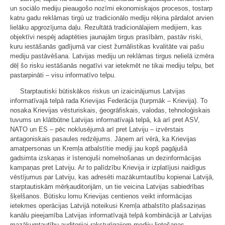
un sociālo mediju pieaugošo nozīmi ekonomiskajos procesos, tostarp
katru gadu reklāmas tirgū uz tradicionālo mediju rēķina pārdalot arvien
lielāku apgrozījuma daļu. Rezultātā tradicionālajiem medijiem, kas
objektīvi nespēj adaptēties jaunajām tirgus prasībām, pastāv riski,
kuru iestāšanās gadījumā var ciest žurnālistikas kvalitāte vai pašu
mediju pastāvēšana. Latvijas mediju un reklāmas tirgus nelielā izmēra
dēļ šo risku iestāšanās negatīvi var ietekmēt ne tikai mediju telpu, bet
pastarpināti – visu informatīvo telpu.
Starptautiski būtiskākos riskus un izaicinājumus Latvijas
informatīvajā telpā rada Krievijas Federācija (turpmāk – Krievija). To
nosaka Krievijas vēsturiskais, ģeogrāfiskais, valodas, tehnoloģiskais
tuvums un klātbūtne Latvijas informatīvajā telpā, kā arī pret ASV,
NATO un ES – pēc noklusējumā arī pret Latviju – izvērstais
antagoniskais pasaules redzējums. Jāņem arī vērā, ka Krievijas
amatpersonas un Kremļa atbalstītie mediji jau kopš pagājušā
gadsimta izskaņas ir īstenojuši nomelnošanas un dezinformācijas
kampaņas pret Latviju. Ar to palīdzību Krievija ir izplatījusi naidīgus
vēstījumus par Latviju, kas adresēti mazākumtautību kopienai Latvijā,
starptautiskām mērķauditorijām, un tie veicina Latvijas sabiedrības
šķelšanos. Būtisku lomu Krievijas centienos veikt informācijas
ietekmes operācijas Latvijā noteikusi Kremļa atbalstīto plašsaziņas
kanālu pieejamība Latvijas informatīvajā telpā kombinācijā ar Latvijas
mazākumtautību auditorijai raksturīgajiem mediju lietošanas