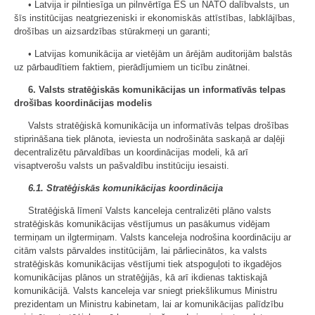
• Latvija ir pilntiesīga un pilnvērtīga ES un NATO dalībvalsts, un
šīs institūcijas neatgriezeniski ir ekonomiskās attīstības, labklājības,
drošības un aizsardzības stūrakmeņi un garanti;
• Latvijas komunikācija ar vietējām un ārējām auditorijām balstās
uz pārbaudītiem faktiem, pierādījumiem un ticību zinātnei.
6. Valsts stratēģiskās komunikācijas un informatīvās telpas
drošības koordinācijas modelis
Valsts stratēģiskā komunikācija un informatīvās telpas drošības
stiprināšana tiek plānota, ieviesta un nodrošināta saskaņā ar daļēji
decentralizētu pārvaldības un koordinācijas modeli, kā arī
visaptverošu valsts un pašvaldību institūciju iesaisti.
6.1. Stratēģiskās komunikācijas koordinācija
Stratēģiskā līmenī Valsts kanceleja centralizēti plāno valsts
stratēģiskās komunikācijas vēstījumus un pasākumus vidējam
termiņam un ilgtermiņam. Valsts kanceleja nodrošina koordināciju ar
citām valsts pārvaldes institūcijām, lai pārliecinātos, ka valsts
stratēģiskās komunikācijas vēstījumi tiek atspoguļoti to ikgadējos
komunikācijas plānos un stratēģijās, kā arī ikdienas taktiskajā
komunikācijā. Valsts kanceleja var sniegt priekšlikumus Ministru
prezidentam un Ministru kabinetam, lai ar komunikācijas palīdzību