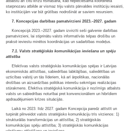
atbalstu arī citu krīžu risināšanā, kad nepieciešama koordinēta
starpnozaru atbilde ar vismaz triju valsts pārvaldes institūciju iesaisti,
ko institūcijām var būt grūtības nodrošināt ar saviem resursiem.
7. Koncepcijas darbības pamatvirzieni 2023.–2027. gadam
Koncepcijā 2023.–2027. gadam izvirzīti seši galvenie darbības
pamatvirzieni, lai stiprinātu valsts informatīvās telpas drošību un
praksē ieviestu minētos koordinācijas un sadarbības modeļus.
7.1. Valsts stratēģiskās komunikācijas ieviešana un spēju
attīstība
Efektīvas valsts stratēģiskās komunikācijas spējas ir Latvijas
ekonomiskās attīstības, sabiedrības labklājības, saliedētības un
uzticības valstij un tās līderiem, kā arī ārpolitikas, nacionālās
drošības un aizsardzības politikas interešu sekmīgas realizācijas
stūrakmens. Efektīva stratēģiskā komunikācija ir nozīmīgs atbalsts
valsts un sabiedrības noturībai pret konvencionāliem un hibrīdiem
apdraudējumiem krīzes situācijās.
Laikā no 2023. līdz 2027. gadam Koncepcija paredz attīstīt un
turpināt pilnveidot valsts stratēģisko komunikāciju trīs virzienos: 1)
strukturālās transformācijas un attīstība; 2) stratēģiskās
komunikācijas spēju attīstība; 3) stratēģiskās komunikācijas
vēstījumu attīstīšana un ieviešana.