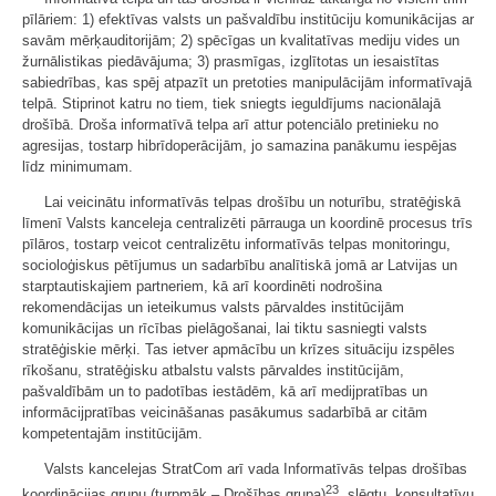
pīlāriem: 1) efektīvas valsts un pašvaldību institūciju komunikācijas ar
savām mērķauditorijām; 2) spēcīgas un kvalitatīvas mediju vides un
žurnālistikas piedāvājuma; 3) prasmīgas, izglītotas un iesaistītas
sabiedrības, kas spēj atpazīt un pretoties manipulācijām informatīvajā
telpā. Stiprinot katru no tiem, tiek sniegts ieguldījums nacionālajā
drošībā. Droša informatīvā telpa arī attur potenciālo pretinieku no
agresijas, tostarp hibrīdoperācijām, jo samazina panākumu iespējas
līdz minimumam.
Lai veicinātu informatīvās telpas drošību un noturību, stratēģiskā
līmenī Valsts kanceleja centralizēti pārrauga un koordinē procesus trīs
pīlāros, tostarp veicot centralizētu informatīvās telpas monitoringu,
socioloģiskus pētījumus un sadarbību analītiskā jomā ar Latvijas un
starptautiskajiem partneriem, kā arī koordinēti nodrošina
rekomendācijas un ieteikumus valsts pārvaldes institūcijām
komunikācijas un rīcības pielāgošanai, lai tiktu sasniegti valsts
stratēģiskie mērķi. Tas ietver apmācību un krīzes situāciju izspēles
rīkošanu, stratēģisku atbalstu valsts pārvaldes institūcijām,
pašvaldībām un to padotības iestādēm, kā arī medijpratības un
informācijpratības veicināšanas pasākumus sadarbībā ar citām
kompetentajām institūcijām.
Valsts kancelejas StratCom arī vada Informatīvās telpas drošības
23
koordinācijas grupu (turpmāk – Drošības grupa)
, slēgtu, konsultatīvu