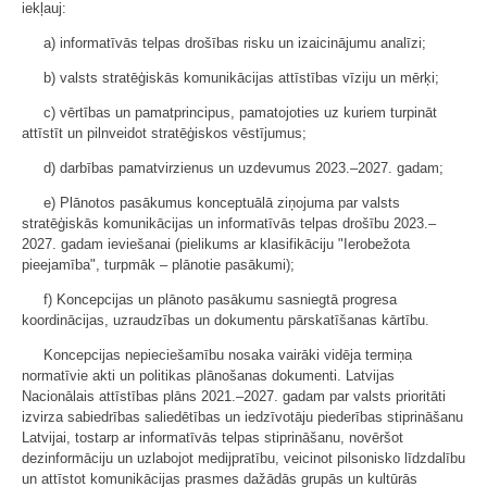
iekļauj:
a) informatīvās telpas drošības risku un izaicinājumu analīzi;
b) valsts stratēģiskās komunikācijas attīstības vīziju un mērķi;
c) vērtības un pamatprincipus, pamatojoties uz kuriem turpināt
attīstīt un pilnveidot stratēģiskos vēstījumus;
d) darbības pamatvirzienus un uzdevumus 2023.–2027. gadam;
e) Plānotos pasākumus konceptuālā ziņojuma par valsts
stratēģiskās komunikācijas un informatīvās telpas drošību 2023.–
2027. gadam ieviešanai (pielikums ar klasifikāciju "Ierobežota
pieejamība", turpmāk – plānotie pasākumi);
f) Koncepcijas un plānoto pasākumu sasniegtā progresa
koordinācijas, uzraudzības un dokumentu pārskatīšanas kārtību.
Koncepcijas nepieciešamību nosaka vairāki vidēja termiņa
normatīvie akti un politikas plānošanas dokumenti. Latvijas
Nacionālais attīstības plāns 2021.–2027. gadam par valsts prioritāti
izvirza sabiedrības saliedētības un iedzīvotāju piederības stiprināšanu
Latvijai, tostarp ar informatīvās telpas stiprināšanu, novēršot
dezinformāciju un uzlabojot medijpratību, veicinot pilsonisko līdzdalību
un attīstot komunikācijas prasmes dažādās grupās un kultūrās