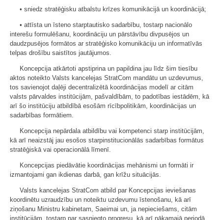
• sniedz stratēģisku atbalstu krīzes komunikācijā un koordinācijā;
• attīsta un īsteno starptautisko sadarbību, tostarp nacionālo
interešu formulēšanu, koordināciju un pārstāvību divpusējos un
daudzpusējos formātos ar stratēģisko komunikāciju un informatīvās
telpas drošību saistītos jautājumos.
Koncepcija atkārtoti apstiprina un papildina jau līdz šim tiesību
aktos noteikto Valsts kancelejas StratCom mandātu un uzdevumus,
tos savienojot daļēji decentralizētā koordinācijas modelī ar citām
valsts pārvaldes institūcijām, pašvaldībām, to padotības iestādēm, kā
arī šo institūciju atbildībā esošām rīcībpolitikām, koordinācijas un
sadarbības formātiem.
Koncepcija nepārdala atbildību vai kompetenci starp institūcijām,
kā arī neaizstāj jau esošos starpinstitucionālās sadarbības formātus
stratēģiskā vai operacionālā līmenī.
Koncepcijas piedāvātie koordinācijas mehānismi un formāti ir
izmantojami gan ikdienas darbā, gan krīžu situācijās.
Valsts kancelejas StratCom atbild par Koncepcijas ieviešanas
koordinētu uzraudzību un noteiktu uzdevumu īstenošanu, kā arī
ziņošanu Ministru kabinetam, Saeimai un, ja nepieciešams, citām
institūcijām, tostarp par sasniegto progresu, kā arī nākamajā periodā