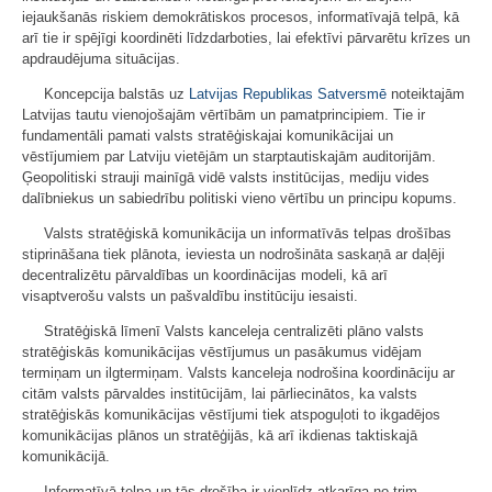
iejaukšanās riskiem demokrātiskos procesos, informatīvajā telpā, kā
arī tie ir spējīgi koordinēti līdzdarboties, lai efektīvi pārvarētu krīzes un
apdraudējuma situācijas.
Koncepcija balstās uz
Latvijas Republikas Satversmē
noteiktajām
Latvijas tautu vienojošajām vērtībām un pamatprincipiem. Tie ir
fundamentāli pamati valsts stratēģiskajai komunikācijai un
vēstījumiem par Latviju vietējām un starptautiskajām auditorijām.
Ģeopolitiski strauji mainīgā vidē valsts institūcijas, mediju vides
dalībniekus un sabiedrību politiski vieno vērtību un principu kopums.
Valsts stratēģiskā komunikācija un informatīvās telpas drošības
stiprināšana tiek plānota, ieviesta un nodrošināta saskaņā ar daļēji
decentralizētu pārvaldības un koordinācijas modeli, kā arī
visaptverošu valsts un pašvaldību institūciju iesaisti.
Stratēģiskā līmenī Valsts kanceleja centralizēti plāno valsts
stratēģiskās komunikācijas vēstījumus un pasākumus vidējam
termiņam un ilgtermiņam. Valsts kanceleja nodrošina koordināciju ar
citām valsts pārvaldes institūcijām, lai pārliecinātos, ka valsts
stratēģiskās komunikācijas vēstījumi tiek atspoguļoti to ikgadējos
komunikācijas plānos un stratēģijās, kā arī ikdienas taktiskajā
komunikācijā.
Informatīvā telpa un tās drošība ir vienlīdz atkarīga no trim