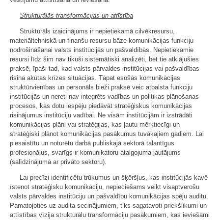
Strukturālās transformācijas un attīstība
Strukturāls izaicinājums ir nepietiekamā cilvēkresursu,
materiāltehniskā un finanšu resursu bāze komunikācijas funkciju
nodrošināšanai valsts institūcijās un pašvaldībās. Nepietiekamie
resursi līdz šim nav tikuši sistemātiski analizēti, bet tie atklājušies
praksē, īpaši tad, kad valsts pārvaldes institūcijas vai pašvaldības
risina akūtas krīzes situācijas. Tāpat esošās komunikācijas
struktūrvienības un personāls bieži praksē veic atbalsta funkciju
institūcijās un nereti nav integrēts vadības un politikas plānošanas
procesos, kas dotu iespēju piedāvāt stratēģiskus komunikācijas
risinājumus institūciju vadībai. Ne visām institūcijām ir izstrādāti
komunikācijas plāni vai stratēģijas, kas ļautu mērķtiecīgi un
stratēģiski plānot komunikācijas pasākumus tuvākajiem gadiem. Lai
piesaistītu un noturētu darbā publiskajā sektorā talantīgus
profesionāļus, svarīgs ir komunikatoru atalgojuma jautājums
(salīdzinājumā ar privāto sektoru).
Lai precīzi identificētu trūkumus un šķēršļus, kas institūcijās kavē
īstenot stratēģisku komunikāciju, nepieciešams veikt visaptverošu
valsts pārvaldes institūciju un pašvaldību komunikācijas spēju auditu.
Pamatojoties uz audita secinājumiem, tiks sagatavoti priekšlikumi un
attīstības vīzija strukturālu transformāciju pasākumiem, kas ieviešami