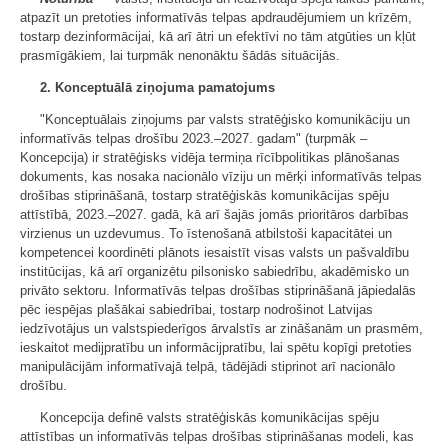
atpazīt un pretoties informatīvās telpas apdraudējumiem un krīzēm,
tostarp dezinformācijai, kā arī ātri un efektīvi no tām atgūties un kļūt
prasmīgākiem, lai turpmāk nenonāktu šādās situācijās.
2. Konceptuālā ziņojuma pamatojums
"Konceptuālais ziņojums par valsts stratēģisko komunikāciju un
informatīvās telpas drošību 2023.–2027. gadam" (turpmāk –
Koncepcija) ir stratēģisks vidēja termiņa rīcībpolitikas plānošanas
dokuments, kas nosaka nacionālo vīziju un mērķi informatīvās telpas
drošības stiprināšanā, tostarp stratēģiskās komunikācijas spēju
attīstībā, 2023.–2027. gadā, kā arī šajās jomās prioritāros darbības
virzienus un uzdevumus. To īstenošanā atbilstoši kapacitātei un
kompetencei koordinēti plānots iesaistīt visas valsts un pašvaldību
institūcijas, kā arī organizētu pilsonisko sabiedrību, akadēmisko un
privāto sektoru. Informatīvās telpas drošības stiprināšanā jāpiedalās
pēc iespējas plašākai sabiedrībai, tostarp nodrošinot Latvijas
iedzīvotājus un valstspiederīgos ārvalstīs ar zināšanām un prasmēm,
ieskaitot medijpratību un informācijpratību, lai spētu kopīgi pretoties
manipulācijām informatīvajā telpā, tādējādi stiprinot arī nacionālo
drošību.
Koncepcija definē valsts stratēģiskās komunikācijas spēju
attīstības un informatīvās telpas drošības stiprināšanas modeli, kas