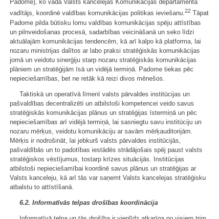
Padome), ko vada Valsts kancelejas Komunikācijas departamenta
22
vadītājs, koordinē valdības komunikācijas politikas ieviešanu.
Tāpat
Padome pilda būtisku lomu valdības komunikācijas spēju attīstības
un pilnveidošanas procesā, sadarbības veicināšanā un seko līdzi
aktuālajām komunikācijas tendencēm, kā arī kalpo kā platforma, lai
nozaru ministrijas dalītos ar labo praksi stratēģiskās komunikācijas
jomā un veidotu sinerģiju starp nozaru stratēģiskās komunikācijas
plāniem un stratēģijām īsā un vidējā termiņā. Padome tiekas pēc
nepieciešamības, bet ne retāk kā reizi divos mēnešos.
Taktiskā un operatīvā līmenī valsts pārvaldes institūcijas un
pašvaldības decentralizēti un atbilstoši kompetencei veido savus
stratēģiskās komunikācijas plānus un stratēģijas īstermiņā un pēc
nepieciešamības arī vidējā termiņā, lai sasniegtu savu institūciju un
nozaru mērķus, veidotu komunikāciju ar savām mērķauditorijām.
Mērķis ir nodrošināt, lai jebkurš valsts pārvaldes institūcijās,
pašvaldībās un to padotības iestādēs strādājošais spēj paust valsts
stratēģiskos vēstījumus, tostarp krīzes situācijās. Institūcijas
atbilstoši nepieciešamībai koordinē savus plānus un stratēģijas ar
Valsts kanceleju, kā arī tās var saņemt Valsts kancelejas stratēģisku
atbalstu to attīstīšanā.
6.2. Informatīvās telpas drošības koordinācija
Informatīvā telpa un tās drošība ir vienlīdz atkarīga no visiem trim