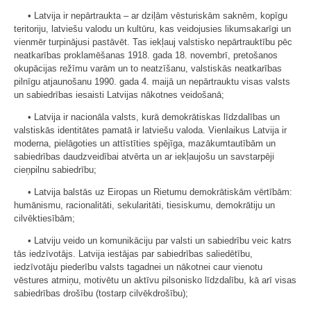
• Latvija ir nepārtraukta – ar dziļām vēsturiskām saknēm, kopīgu
teritoriju, latviešu valodu un kultūru, kas veidojusies likumsakarīgi un
vienmēr turpinājusi pastāvēt. Tas iekļauj valstisko nepārtrauktību pēc
neatkarības proklamēšanas 1918. gada 18. novembrī, pretošanos
okupācijas režīmu varām un to neatzīšanu, valstiskās neatkarības
pilnīgu atjaunošanu 1990. gada 4. maijā un nepārtrauktu visas valsts
un sabiedrības iesaisti Latvijas nākotnes veidošanā;
• Latvija ir nacionāla valsts, kurā demokrātiskas līdzdalības un
valstiskās identitātes pamatā ir latviešu valoda. Vienlaikus Latvija ir
moderna, pielāgoties un attīstīties spējīga, mazākumtautībām un
sabiedrības daudzveidībai atvērta un ar iekļaujošu un savstarpēji
cieņpilnu sabiedrību;
• Latvija balstās uz Eiropas un Rietumu demokrātiskām vērtībām:
humānismu, racionalitāti, sekularitāti, tiesiskumu, demokrātiju un
cilvēktiesībām;
• Latviju veido un komunikāciju par valsti un sabiedrību veic katrs
tās iedzīvotājs. Latvija iestājas par sabiedrības saliedētību,
iedzīvotāju piederību valsts tagadnei un nākotnei caur vienotu
vēstures atmiņu, motivētu un aktīvu pilsonisko līdzdalību, kā arī visas
sabiedrības drošību (tostarp cilvēkdrošību);