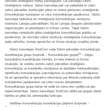
veicinātu stratēģisko mērķu sasniegšanu. Lai sasniegtu valsts
stratēģiskos mērķus, Valsts kanceleja pati vai sadarbībā ar citām
valsts pārvaldes institūcijām plāno un īsteno pārnozaru stratēģiskās
komunikācijas kampaņas un citus komunikācijas pasākumus. Valsts
kanceleja nodrošina arī stratēģiskās komunikācijas vēstījumu
nodošanu Latvijas pašvaldībām, kā arī Latvijas diasporu pārstāvošām
organizācijām un pārstāvjiem to mītnes zemēs. Tāpat Valsts
kanceleja centralizēti plāno stratēģiskās komunikācijas politiku un
pasākumus, lai veicinātu valsts institūciju stratēģiskās komunikācijas
spēju attīstību, tostarp apmācību un krīzes situāciju izspēles jomās.
Valsts kancelejas StratCom vada Valsts pārvaldes komunikācijas
21
koordinācijas grupu (turpmāk – Komunikācijas grupa)
– slēgtu,
konsultatīvu koordinācijas formātu, ko lieto ikdienā un krīzes
situācijās, lai veidotu vienotu valsts pārvaldes stratēģisko
komunikāciju un koordinētu vēstījumus ar dažādām mērķauditorijām,
identificētu komunikācijas izaicinājumus un potenciālos risinājumus,
kā arī apmainītos ar operatīvo informāciju par Ministru kabineta sēdē
izskatāmiem jautājumiem vai citām nozaru aktualitātēm.
Komunikācijas grupa tiekas ne retāk kā vienu reizi nedēļā vai pēc
nepieciešamības. Valsts kancelejas StratCom atbild par grupas darba
kārtību un pilda tās sekretariāta funkcijas.
Valdības komunikācijas koordinācijas padome (turpmāk –