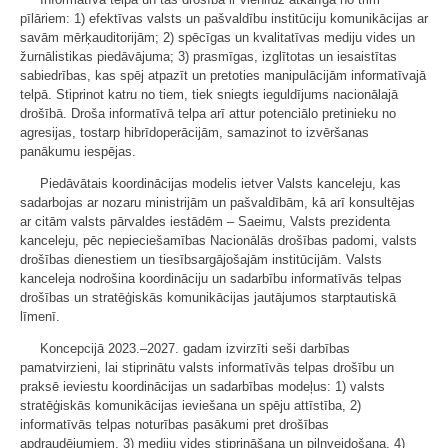
pīlāriem: 1) efektīvas valsts un pašvaldību institūciju komunikācijas ar
savām mērķauditorijām; 2) spēcīgas un kvalitatīvas mediju vides un
žurnālistikas piedāvājuma; 3) prasmīgas, izglītotas un iesaistītas
sabiedrības, kas spēj atpazīt un pretoties manipulācijām informatīvajā
telpā. Stiprinot katru no tiem, tiek sniegts ieguldījums nacionālajā
drošībā. Droša informatīvā telpa arī attur potenciālo pretinieku no
agresijas, tostarp hibrīdoperācijām, samazinot to izvēršanas
panākumu iespējas.
Piedāvātais koordinācijas modelis ietver Valsts kanceleju, kas
sadarbojas ar nozaru ministrijām un pašvaldībām, kā arī konsultējas
ar citām valsts pārvaldes iestādēm – Saeimu, Valsts prezidenta
kanceleju, pēc nepieciešamības Nacionālās drošības padomi, valsts
drošības dienestiem un tiesībsargājošajām institūcijām. Valsts
kanceleja nodrošina koordināciju un sadarbību informatīvās telpas
drošības un stratēģiskās komunikācijas jautājumos starptautiskā
līmenī.
Koncepcijā 2023.–2027. gadam izvirzīti seši darbības
pamatvirzieni, lai stiprinātu valsts informatīvās telpas drošību un
praksē ieviestu koordinācijas un sadarbības modeļus: 1) valsts
stratēģiskās komunikācijas ieviešana un spēju attīstība, 2)
informatīvās telpas noturības pasākumi pret drošības
apdraudējumiem, 3) mediju vides stiprināšana un pilnveidošana, 4)