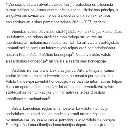
3
("Vienota, droša un atvērta sabiedrība")
. Saliedēta un pilsoniski
aktīva sabiedrība, kuras centrā ir iekļaujošas līdzdalības princips, ir
arī galvenais izvirzītais mērķis Saliedētas un pilsoniski aktīvas
4
sabiedrības attīstības pamatnostādnēs 2021.–2027. gadam
.
Vienotas valsts pārvaldes stratēģiskās komunikācijas kapacitātes
un informatīvās telpas drošības monitoringa struktūras un
koordinācijas mehānisma modeļa izstrādi, kā arī valsts stratēģiskās
komunikācijas spēju un informatīvās telpas drošības stiprināšanu
5
nosaka Nacionālās drošības koncepcija
, Visaptverošās valsts
6
7
aizsardzības koncepcija
un Valsts aizsardzības koncepcija
.
Valdības rīcības plāns Deklarācijas par Artura Krišjāņa Kariņa
vadītā Ministru kabineta iecerēto darbību nosaka par pienākumu
Valsts kancelejai izveidot koncepciju, kas balstīta informatīvās telpas
risku un apdraudējumu analīzē, kā arī izveidot centralizētu valsts
stratēģiskās komunikācijas un informatīvās telpas drošības
8
koordinācijas mehānismu
.
Valsts kancelejas reglaments nosaka, ka valsts institūciju
sadarbības un koordinācijas modeļa izstrādi un stratēģiskās
komunikācijas ieviešanu valsts pārvaldē īsteno Valsts kancelejas
Stratēģiskās komunikācijas koordinācijas departaments (turpmāk –