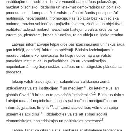
institūcijām un medijiem. Tie var veicināt sabiedrības polarizāciju,
mazināt pilsonisko līdzdalību un ietekmēt demokrātisko un politisko
procesu norisi, kompromitējot valsts pašnoteikšanās principus. Arī
maldinoša, nepārbaudīta informācija, kas izplatīta bez kaitnieciska
nodoma, mazina sabiedrības paļāvību faktiem, zinātnei un objektīvai
realitātei, tādējādi nodarot neapzinātu kaitējumu valsts drošībai kā
īstermiņā, piemēram, krīzes situācijās, tā arī vidējā un ilgākā termiņā.
Latvijas informatīvajai telpai drošības izaicinājumus un riskus rada
gan iekšēji, gan ārēji faktori un spēlētāji. Būtisks izaicinājums ir
resursu trūkums komunikācijas funkciju nodrošināšanai valsts
pārvaldes institūcijās un pašvaldībās, kā arī komunikācijas
nepietiekamā integrācija iestāžu vadības un stratēģiskās plānošanas
procesos.
Iekšēji valstī izaicinājums ir sabiedrības salīdzinoši zemā
10
11
uzticēšanās valsts institūcijām
un medijiem
, ko ietekmējusi arī
12
globālā Covid-19 krīze un to pavadošā "infodēmija"
. Būtiskus riskus
Latvijai rada arī nepietiekami augsts sabiedrības medijpratības un
13
informācijpratības līmenis
, arī zemā sabiedrības vēlme un spēja
14
uzņemties atbildību
, līdzdarboties valsts attīstības sociāli
15
ekonomiskajos, sabiedriskajos un politiskajos procesos
.
Latvija, tāpat kā citas valstis, saskaras ar globālajām tendencēm