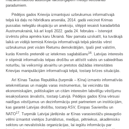
paradumiem.
Pēdējos gados Krievija izmantojusi uzbrukumus informatīvajā
telpā kā daļu no hibrīdkara arsenāla, 2014. gadā veicinot Krimas
pussalas nelegālu okupāciju un aneksiju, slēpjot iesaisti karadarbībā
Austrumukrainā, kā arī kopš 2022. gada 24. februāra – īstenojot
izvērstu pilna apmēra karu Ukrainā. Nav pamata uzskatīt, ka tuvākajā
laikā un vidējā termiņā Krievija informatīvajā telpā pārstās vērst
uzbrukumus pret visām Rietumu demokrātijām, īpaši pret valstīm,
16
kurās Kremlis pretendē uz ietekmes saglabāšanu
. Latvijas interesēs
ir stiprināt informatīvās telpas drošību un attīstīt valsts un sabiedrības
noturību, lai veiksmīgi atvairītu un pretotos dažādas intensitātes
Krievijas manipulācijām informatīvajā telpā, tostarp krīzes situācijās.
Arī Ķīnas Tautas Republika (turpmāk – Ķīna) izmanto informatīvās
ietekmēšanas un maigās varas instrumentus, lai veicinātu tās
ekonomiskajām, politiskajām un citām interesēm labvēlīgu vēstījumu
iesakņošanos ārvalstīs, tostarp Latvijā. Pēdējos gados Ķīna vērsusi
naidīgus vēstījumus un dezinformāciju pret partneriem un institūcijām,
kas garantē Latvijas drošību, tostarp ASV, Eiropas Savienību un
17
NATO
. Turpmāk Latvijai jārēķinās ar Ķīnas varasiestāžu pieaugošo
vēlmi izmantot vietējos žurnālistus, medijus, pētniekus, akadēmisko
sektoru un nevalstiskās organizācijas, lai iegūtu informāciju par