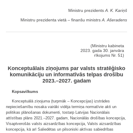
Ministru prezidents
A. K. Kariņš
Ministru prezidenta vietā ‒ finanšu ministrs
A. Ašeradens
(Ministru kabineta
2023. gada 30. janvāra
rīkojums Nr. 51)
Konceptuālais ziņojums par valsts stratēģisko
komunikāciju un informatīvās telpas drošību
2023.–2027. gadam
Kopsavilkums
Konceptuālā ziņojuma (turpmāk – Koncepcijas) izstrādes
nepieciešamību nosaka vairāki vidēja termiņa normatīvie akti un
politikas plānošanas dokumenti, tostarp Latvijas Nacionālais
attīstības plāns 2021.–2027. gadam, Nacionālās drošības koncepcija,
Visaptverošās valsts aizsardzības koncepcija, Valsts aizsardzības
koncepcija, kā arī Saliedētas un pilsoniski aktīvas sabiedrības