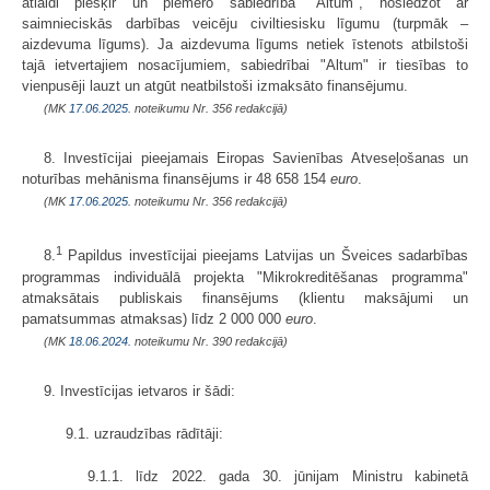
atlaidi piešķir un piemēro sabiedrība "Altum", noslēdzot ar
saimnieciskās darbības veicēju civiltiesisku līgumu (turpmāk –
aizdevuma līgums). Ja aizdevuma līgums netiek īstenots atbilstoši
tajā ietvertajiem nosacījumiem, sabiedrībai "Altum" ir tiesības to
vienpusēji lauzt un atgūt neatbilstoši izmaksāto finansējumu.
(MK
17.06.2025.
noteikumu Nr. 356 redakcijā)
8. Investīcijai pieejamais Eiropas Savienības Atveseļošanas un
noturības mehānisma finansējums ir 48 658 154
euro
.
(MK
17.06.2025.
noteikumu Nr. 356 redakcijā)
1
8.
Papildus investīcijai pieejams Latvijas un Šveices sadarbības
programmas individuālā projekta "Mikrokreditēšanas programma"
atmaksātais publiskais finansējums (klientu maksājumi un
pamatsummas atmaksas) līdz 2 000 000
euro
.
(MK
18.06.2024.
noteikumu Nr. 390 redakcijā)
9. Investīcijas ietvaros ir šādi:
9.1. uzraudzības rādītāji:
9.1.1. līdz 2022. gada 30. jūnijam Ministru kabinetā