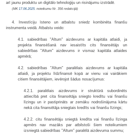
arī jaunu produktu un digitālo tehnoloģiju un risinājumu izstrādē.
(MK
17.06.2025.
noteikumu Nr. 356 redakcijā)
4. Investīciju īsteno un atbalstu sniedz kombinēta finanšu
instrumenta veidā. Atbalstu veido:
4.1. sabiedrības "Altum" aizdevums ar kapitāla atlaidi, ja
projekta finansēšanā nav iesaistīts cits finansētājs un
sabiedrības "Altum" aizdevums ir vismaz kapitāla atlaides
apmērā;
4.2. sabiedrības "Altum" paralēlais aizdevums ar kapitāla
atlaidi, ja projektu līdzfinansē kopā ar vienu vai vairākiem
citiem finansētājiem, ievērojot šādus nosacījumus:
4.2.1. paralēlais aizdevums ir struktūrā subordinēts
attiecībā pret cita finansētāja sniegto kredītu vai finanšu
līzingu un ir pastiprināts ar zemāku nodrošinājuma kārtu
nekā cita finansētāja sniegtais kredīts vai finanšu līzings;
4.2.2. citu finansētāju sniegtā kredīta vai finanšu līzinga
apmērs nav mazāks par atbilstoši šiem noteikumiem
izsniegtā sabiedrības "Altum" paralēlā aizdevuma summu;