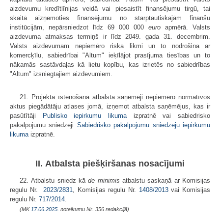
aizdevumu kredītlīnijas veidā vai piesaistīt finansējumu tirgū, tai
skaitā aizņemoties finansējumu no starptautiskajām finanšu
institūcijām, nepārsniedzot līdz 69 000 000
euro
apmērā. Valsts
aizdevuma atmaksas termiņš ir līdz 2049. gada 31. decembrim.
Valsts aizdevumam nepiemēro riska likmi un to nodrošina ar
komercķīlu, sabiedrībai "Altum" ieķīlājot prasījuma tiesības un to
nākamās sastāvdaļas kā lietu kopību, kas izrietēs no sabiedrības
"Altum" izsniegtajiem aizdevumiem.
21. Projekta īstenošanā atbalsta saņēmēji nepiemēro normatīvos
aktus piegādātāju atlases jomā, izņemot atbalsta saņēmējus, kas ir
pasūtītāji
Publisko iepirkumu likuma
izpratnē vai sabiedrisko
pakalpojumu sniedzēji
Sabiedrisko pakalpojumu sniedzēju iepirkumu
likuma
izpratnē.
II. Atbalsta piešķiršanas nosacījumi
22. Atbalstu sniedz kā
de minimis
atbalstu saskaņā ar Komisijas
regulu Nr.
2023/2831
, Komisijas regulu Nr.
1408/2013
vai Komisijas
regulu Nr.
717/2014
.
(MK
17.06.2025.
noteikumu Nr. 356 redakcijā)