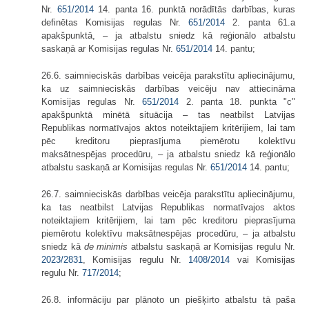
Nr.
651/2014
14. panta 16. punktā norādītās darbības, kuras
definētas Komisijas regulas Nr.
651/2014
2. panta 61.a
apakšpunktā, – ja atbalstu sniedz kā reģionālo atbalstu
saskaņā ar Komisijas regulas Nr.
651/2014
14. pantu;
26.6. saimnieciskās darbības veicēja parakstītu apliecinājumu,
ka uz saimnieciskās darbības veicēju nav attiecināma
Komisijas regulas Nr.
651/2014
2. panta 18. punkta "c"
apakšpunktā minētā situācija – tas neatbilst Latvijas
Republikas normatīvajos aktos noteiktajiem kritērijiem, lai tam
pēc kreditoru pieprasījuma piemērotu kolektīvu
maksātnespējas procedūru, – ja atbalstu sniedz kā reģionālo
atbalstu saskaņā ar Komisijas regulas Nr.
651/2014
14. pantu;
26.7. saimnieciskās darbības veicēja parakstītu apliecinājumu,
ka tas neatbilst Latvijas Republikas normatīvajos aktos
noteiktajiem kritērijiem, lai tam pēc kreditoru pieprasījuma
piemērotu kolektīvu maksātnespējas procedūru, – ja atbalstu
sniedz kā
de minimis
atbalstu saskaņā ar Komisijas regulu Nr.
2023/2831
, Komisijas regulu Nr.
1408/2014
vai Komisijas
regulu Nr.
717/2014
;
26.8. informāciju par plānoto un piešķirto atbalstu tā paša