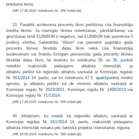
brieduma testa.
(MK
17.06.2025.
noteikumu Nr. 356 redakcijā)
33. Paralēlā aizdevuma procentu likmi pielīdzina cita finansētāja
kredīta likmei. Ja mainīgās likmes noteikšanas, pārskatīšanas vai
grozīšanas brīdī EURIBOR ir negatīvs, tad EURIBOR tiek piemērota 0
(nulles) vērtība. Sabiedrība "Altum" var piemērot augstāku gada
procentu likmes fiksētās daļas likmi nekā cita finansētāja
aizdevumam vai finanšu līzingam pievienotās gada procentu likmes
fiksētās daļas likmi, lai ievērotu šo noteikumu
35.
un
36. punktā
noteikto maksimāli pieļaujamo atbalsta intensitāti, ja
atbalstu piešķir kā reģionālo atbalstu saskaņā ar Komisijas regulas
Nr.
651/2014
14. pantu, vai šo noteikumu
47.5. apakšpunktā
minēto
apmēru, ja atbalstu piešķir kā
de minimis
atbalstu saskaņā ar
Komisijas regulu Nr.
2023/2831
, Komisijas regulu Nr.
1408/2013
vai
Komisijas regulu Nr.
717/2014
.
(MK
17.06.2025.
noteikumu Nr. 356 redakcijā)
34. Atbalstam, ko sniedz kā reģionālo atbalstu saskaņā ar
Komisijas regulas Nr.
651/2014
14. pantu, maksimāli pieļaujamo
atbalsta intensitāti nosaka pēc faktiskā projekta īstenošanas reģiona.
(MK
18.06.2024.
noteikumu Nr. 390 redakcijā)