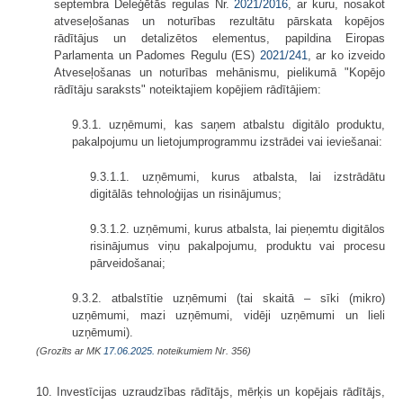
septembra Deleģētās regulas Nr.
2021/2016
, ar kuru, nosakot
atveseļošanas un noturības rezultātu pārskata kopējos
rādītājus un detalizētos elementus, papildina Eiropas
Parlamenta un Padomes Regulu (ES)
2021/241
, ar ko izveido
Atveseļošanas un noturības mehānismu, pielikumā "Kopējo
rādītāju saraksts" noteiktajiem kopējiem rādītājiem:
9.3.1. uzņēmumi, kas saņem atbalstu digitālo produktu,
pakalpojumu un lietojumprogrammu izstrādei vai ieviešanai:
9.3.1.1. uzņēmumi, kurus atbalsta, lai izstrādātu
digitālās tehnoloģijas un risinājumus;
9.3.1.2. uzņēmumi, kurus atbalsta, lai pieņemtu digitālos
risinājumus viņu pakalpojumu, produktu vai procesu
pārveidošanai;
9.3.2. atbalstītie uzņēmumi (tai skaitā – sīki (mikro)
uzņēmumi, mazi uzņēmumi, vidēji uzņēmumi un lieli
uzņēmumi).
(Grozīts ar MK
17.06.2025.
noteikumiem Nr. 356)
10. Investīcijas uzraudzības rādītājs, mērķis un kopējais rādītājs,