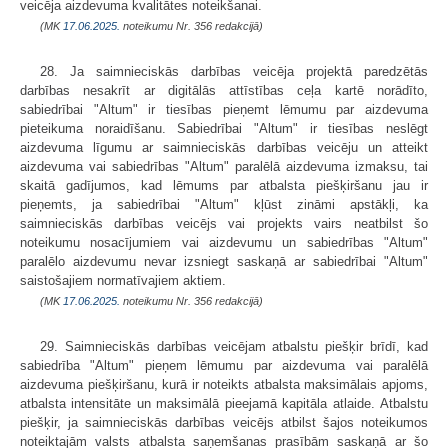
veicēja aizdevuma kvalitātes noteikšanai.
(MK
17.06.2025.
noteikumu Nr. 356 redakcijā)
28. Ja saimnieciskās darbības veicēja projektā paredzētās
darbības nesakrīt ar digitālās attīstības ceļa kartē norādīto,
sabiedrībai "Altum" ir tiesības pieņemt lēmumu par aizdevuma
pieteikuma noraidīšanu. Sabiedrībai "Altum" ir tiesības neslēgt
aizdevuma līgumu ar saimnieciskās darbības veicēju un atteikt
aizdevuma vai sabiedrības "Altum" paralēlā aizdevuma izmaksu, tai
skaitā gadījumos, kad lēmums par atbalsta piešķiršanu jau ir
pieņemts, ja sabiedrībai "Altum" kļūst zināmi apstākļi, ka
saimnieciskās darbības veicējs vai projekts vairs neatbilst šo
noteikumu nosacījumiem vai aizdevumu un sabiedrības "Altum"
paralēlo aizdevumu nevar izsniegt saskaņā ar sabiedrībai "Altum"
saistošajiem normatīvajiem aktiem.
(MK
17.06.2025.
noteikumu Nr. 356 redakcijā)
29. Saimnieciskās darbības veicējam atbalstu piešķir brīdī, kad
sabiedrība "Altum" pieņem lēmumu par aizdevuma vai paralēlā
aizdevuma piešķiršanu, kurā ir noteikts atbalsta maksimālais apjoms,
atbalsta intensitāte un maksimālā pieejamā kapitāla atlaide. Atbalstu
piešķir, ja saimnieciskās darbības veicējs atbilst šajos noteikumos
noteiktajām valsts atbalsta saņemšanas prasībām saskaņā ar šo