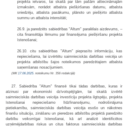
projekta ietvaros, tai skaitā par tām pašām attiecināmajām
izmaksām, norādot atbalsta piešķiršanas datumu, atbalsta
sniedzēju, atbalsta pasākumu, plānoto un piešķirto atbalsta
summu un atbalsta intensitāti;
26.9. ja paredzēts sabiedrības "Altum" paralēlais aizdevums, –
cita finansētāja lēmumu par finansējuma piešķiršanu projekta
īstenošanai;
26.10. citu sabiedrības "Altum" pieprasīto informāciju, kas
nepieciešama, lai izvērtētu saimnieciskās darbības veicēja un
projekta atbilstību šajos noteikumos paredzētajiem atbalsta
saņemšanas nosacījumiem.
(MK
17.06.2025.
noteikumu Nr. 356 redakcijā)
27. Sabiedrība "Altum" finansē tikai tādas darbības, kuras ir
atzinusi par ekonomiski dzīvotspējīgām, tai skaitā izvērtē
saimnieciskās darbības veicēja investīciju projekta ilgtspēju, projekta
īstenošanai nepieciešamo līdzfinansējumu, nodrošinājuma
pietiekamību, saimnieciskās darbības veicēja esošo un nākotnes
finanšu situāciju, zināšanu un pieredzes atbilstību projektā paredzēto
darbību veiksmīgai īstenošanai, kā arī analizē identificētos
uzņēmējdarbības riskus un citus faktorus saimnieciskās darbības