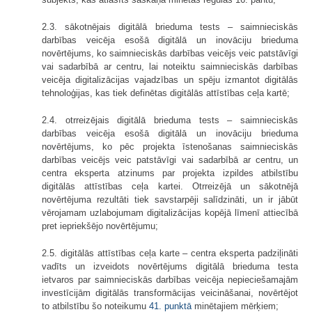
2.3. sākotnējais digitālā brieduma tests – saimnieciskās
darbības veicēja esošā digitālā un inovāciju brieduma
novērtējums, ko saimnieciskās darbības veicējs veic patstāvīgi
vai sadarbībā ar centru, lai noteiktu saimnieciskās darbības
veicēja digitalizācijas vajadzības un spēju izmantot digitālās
tehnoloģijas, kas tiek definētas digitālās attīstības ceļa kartē;
2.4. otrreizējais digitālā brieduma tests – saimnieciskās
darbības veicēja esošā digitālā un inovāciju brieduma
novērtējums, ko pēc projekta īstenošanas saimnieciskās
darbības veicējs veic patstāvīgi vai sadarbībā ar centru, un
centra eksperta atzinums par projekta izpildes atbilstību
digitālās attīstības ceļa kartei. Otrreizējā un sākotnējā
novērtējuma rezultāti tiek savstarpēji salīdzināti, un ir jābūt
vērojamam uzlabojumam digitalizācijas kopējā līmenī attiecībā
pret iepriekšējo novērtējumu;
2.5. digitālās attīstības ceļa karte – centra eksperta padziļināti
vadīts un izveidots novērtējums digitālā brieduma testa
ietvaros par saimnieciskās darbības veicēja nepieciešamajām
investīcijām digitālās transformācijas veicināšanai, novērtējot
to atbilstību šo noteikumu
41. punktā
minētajiem mērķiem;