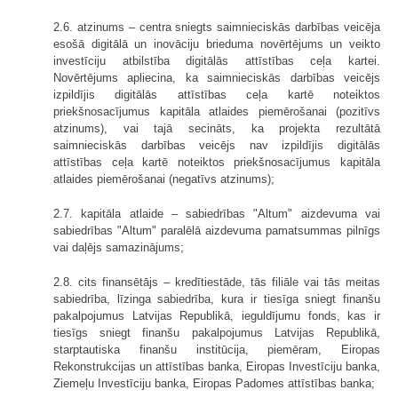
2.6. atzinums – centra sniegts saimnieciskās darbības veicēja
esošā digitālā un inovāciju brieduma novērtējums un veikto
investīciju atbilstība digitālās attīstības ceļa kartei.
Novērtējums apliecina, ka saimnieciskās darbības veicējs
izpildījis digitālās attīstības ceļa kartē noteiktos
priekšnosacījumus kapitāla atlaides piemērošanai (pozitīvs
atzinums), vai tajā secināts, ka projekta rezultātā
saimnieciskās darbības veicējs nav izpildījis digitālās
attīstības ceļa kartē noteiktos priekšnosacījumus kapitāla
atlaides piemērošanai (negatīvs atzinums);
2.7. kapitāla atlaide – sabiedrības "Altum" aizdevuma vai
sabiedrības "Altum" paralēlā aizdevuma pamatsummas pilnīgs
vai daļējs samazinājums;
2.8. cits finansētājs – kredītiestāde, tās filiāle vai tās meitas
sabiedrība, līzinga sabiedrība, kura ir tiesīga sniegt finanšu
pakalpojumus Latvijas Republikā, ieguldījumu fonds, kas ir
tiesīgs sniegt finanšu pakalpojumus Latvijas Republikā,
starptautiska finanšu institūcija, piemēram, Eiropas
Rekonstrukcijas un attīstības banka, Eiropas Investīciju banka,
Ziemeļu Investīciju banka, Eiropas Padomes attīstības banka;