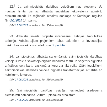
1
22.
Ja saimnieciskās darbības veicējiem nav pieejams
de
minimis
limits vismaz atbalsta subsīdijas ekvivalenta apmērā,
atbalstu sniedz kā reģionālo atbalstu saskaņā ar Komisijas regulas
Nr.
651/2014
14. pantu.
(MK
17.06.2025.
noteikumu Nr. 356 redakcijā)
23. Atbalstu sniedz projektu īstenošanai Latvijas Republikas
teritorijā. Atbalstītajiem projektiem jābūt saistītiem ar investīcijas
mērķi, kas noteikts šo noteikumu
3. punktā
.
24. Lai pieteiktos atbalsta saņemšanai, saimnieciskās darbības
veicējs ir veicis sākotnējo digitālā brieduma testu un saņēmis digitālās
attīstības ceļa karti, saskaņā ar kuru var tikt veikti tālāki ieguldījumi
saimnieciskās darbības veicēja digitālās transformācijas attīstībā šo
noteikumu ietvaros.
(MK
17.06.2025.
noteikumu Nr. 356 redakcijā)
25. Saimnieciskās darbības veicējs, iesniedzot aizdevuma
pieteikumu sabiedrībā "Altum", piesakās atbalstam.
(MK
17.06.2025.
noteikumu Nr. 356 redakcijā)