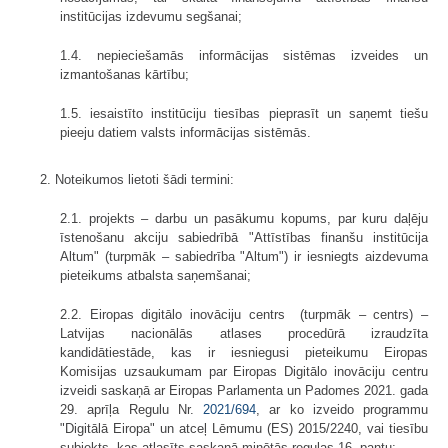
institūcijas izdevumu segšanai;
1.4. nepieciešamās informācijas sistēmas izveides un
izmantošanas kārtību;
1.5. iesaistīto institūciju tiesības pieprasīt un saņemt tiešu
pieeju datiem valsts informācijas sistēmās.
2. Noteikumos lietoti šādi termini:
2.1. projekts – darbu un pasākumu kopums, par kuru daļēju
īstenošanu akciju sabiedrībā "Attīstības finanšu institūcija
Altum" (turpmāk – sabiedrība "Altum") ir iesniegts aizdevuma
pieteikums atbalsta saņemšanai;
2.2. Eiropas digitālo inovāciju centrs (turpmāk – centrs) –
Latvijas nacionālās atlases procedūrā izraudzīta
kandidātiestāde, kas ir iesniegusi pieteikumu Eiropas
Komisijas uzsaukumam par Eiropas Digitālo inovāciju centru
izveidi saskaņā ar Eiropas Parlamenta un Padomes 2021. gada
29. aprīļa Regulu Nr.
2021/694
, ar ko izveido programmu
"Digitālā Eiropa" un atceļ Lēmumu (ES) 2015/2240, vai tiesību
subjekts, kas atlasīts saskaņā minētās regulas 16. pantu;