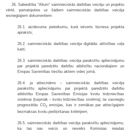
26. Sabiedrība "Altum" saimnieciskās darbības veicēju un projektu
vērtē, pamatojoties uz šādiem saimnieciskās darbības veicēja
iesniegtajiem dokumentiem:
26.1. aizdevuma pieteikumu, kurā ietverts biznesa projekta
apraksts;
26.2. saimnieciskās darbības veicēja digitālās attīstības ceļa
karti;
26.3. saimnieciskās darbības veicēja parakstītu apliecinājumu
par projektā paredzēto darbību atbilstību nacionālajiem un
Eiropas Savienības tiesību aktiem vides jomā;
26.4. ja attiecināms – saimnieciskās darbības veicēja
parakstītu apliecinājumu par projektā paredzēto darbību
atbilstību Eiropas Savienības Emisijas kvotu tirdzniecības
sistēmai (turpmāk – kvotu tirdzniecības sistēma), lai sasniegtu
prognozētās CO
emisijas, kas ir zemākas par attiecīgajiem
2
bezmaksas kvotu piešķiršanas kritērijiem;
26.5. saimnieciskās darbības veicēja parakstītu apliecinājumu,
ka tas nav veicis un neveiks Komisijas regulas