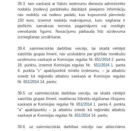
39.3. tam saskaņā ar Valsts ieņēmumu dienesta administrēto
nodokļu (nodevu) parādnieku datubāzē pieejamo informāciju
nav nodokļu vai nodevu parādu, kas kopsummā pārsniedz
150
euro
, izņemot nodokļu maksājumus, kuru segšanai ir
piešķirts samaksas termiņa pagarinājums vai noslēgts
vienošanās līgums. Nosacījumu pārbauda līdz aizdevuma
izsniegšanas uzsākšanai;
39.4. saimnieciskās darbības veicējs, tai skaitā vērtējot
saistītās grupas līmenī, nav uzskatāms par grūtībās nonākušu
uzņēmumu saskaņā ar Komisijas regulas Nr.
651/2014
2. panta
18. punktu, izņemot Komisijas regulas Nr.
651/2014
1. panta
4. punkta "c" apakšpunktā minēto izņēmumu, – ja atbalstu
sniedz kā reģionālo atbalstu saskaņā ar Komisijas regulas
Nr.
651/2014
14. pantu;
39.5. uz saimnieciskās darbības veicēju, tai skaitā vērtējot
saistītās grupas līmenī, neattiecas līdzekļu atgūšanas rīkojums
saskaņā ar Komisijas regulas Nr.
651/2014
1. panta 4. punkta
"a" apakšpunktu – ja atbalstu sniedz kā reģionālo atbalstu
saskaņā ar Komisijas regulas Nr.
651/2014
14. pantu;
39.6. uz saimnieciskās darbības veicēju nav attiecināms