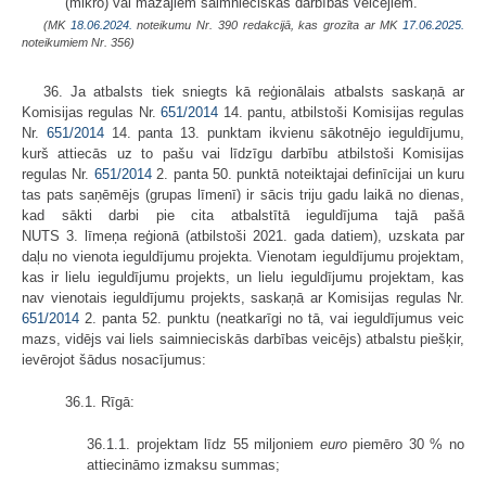
(mikro) vai mazajiem saimnieciskās darbības veicējiem.
(MK
18.06.2024.
noteikumu Nr. 390 redakcijā, kas grozīta ar MK
17.06.2025.
noteikumiem Nr. 356)
36. Ja atbalsts tiek sniegts kā reģionālais atbalsts saskaņā ar
Komisijas regulas Nr.
651/2014
14. pantu, atbilstoši Komisijas regulas
Nr.
651/2014
14. panta 13. punktam ikvienu sākotnējo ieguldījumu,
kurš attiecās uz to pašu vai līdzīgu darbību atbilstoši Komisijas
regulas Nr.
651/2014
2. panta 50. punktā noteiktajai definīcijai un kuru
tas pats saņēmējs (grupas līmenī) ir sācis triju gadu laikā no dienas,
kad sākti darbi pie cita atbalstītā ieguldījuma tajā pašā
NUTS 3. līmeņa
reģionā (atbilstoši 2021. gada datiem), uzskata par
daļu no vienota ieguldījumu projekta. Vienotam ieguldījumu projektam,
kas ir lielu ieguldījumu projekts, un lielu ieguldījumu projektam, kas
nav vienotais ieguldījumu projekts, saskaņā ar Komisijas regulas Nr.
651/2014
2. panta 52. punktu (neatkarīgi no tā, vai ieguldījumus veic
mazs, vidējs vai liels saimnieciskās darbības veicējs) atbalstu piešķir,
ievērojot šādus nosacījumus:
36.1. Rīgā:
36.1.1. projektam līdz 55 miljoniem
euro
piemēro 30 % no
attiecināmo izmaksu summas;