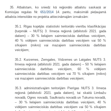
35. Atbalstam, ko sniedz kā reģionālo atbalstu saskaņā ar
Komisijas regulas Nr.
651/2014
14. pantu, maksimāli pieļaujamā
atbalsta intensitāte no projekta attiecināmajām izmaksām:
35.1. Rīgas kopējās statistiski teritoriālo vienību klasifikācijas
(turpmāk – NUTS) 3. līmeņa reģionā (atbilstoši 2021. gada
datiem) – 30 % lielajiem saimnieciskās darbības veicējiem,
40 % vidējiem saimnieciskās darbības veicējiem vai 50 %
sīkajiem (mikro) vai mazajiem saimnieciskās darbības
veicējiem;
35.2. Kurzemes, Zemgales, Vidzemes un Latgales NUTS 3.
līmeņa reģionā (atbilstoši 2021. gada datiem) – 50 % lielajiem
saimnieciskās darbības veicējiem, 60 % vidējiem
saimnieciskās darbības veicējiem vai 70 % sīkajiem (mikro)
vai mazajiem saimnieciskās darbības veicējiem;
35.3. administratīvajām teritorijām Pierīgas NUTS 3. līmeņa
reģionā (atbilstoši 2021. gada datiem), tai skaitā Limbažu
novadā, Ogres novadā, Saulkrastu novadā un Tukuma novadā,
– 30 % lielajiem saimnieciskās darbības veicējiem, 40 %
vidējiem saimnieciskās darbības veicējiem vai 50 % sīkajiem