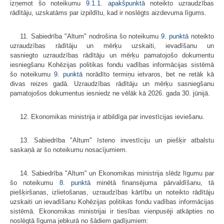
izņemot šo noteikumu
9.1.1. apakšpunktā
noteikto uzraudzības
rādītāju, uzskatāms par izpildītu, kad ir noslēgts aizdevuma līgums.
11. Sabiedrība "Altum" nodrošina šo noteikumu
9. punktā
noteikto
uzraudzības rādītāju un mērķu uzskaiti, ievadīšanu un
sasniegto uzraudzības rādītāju un mērķu pamatojošo dokumentu
iesniegšanu Kohēzijas politikas fondu vadības informācijas sistēmā
šo noteikumu
9. punktā
norādīto termiņu ietvaros, bet ne retāk kā
divas reizes gadā. Uzraudzības rādītāju un mērķu sasniegšanu
pamatojošos dokumentus iesniedz ne vēlāk kā 2026. gada 30. jūnijā.
12. Ekonomikas ministrija ir atbildīga par investīcijas ieviešanu.
13. Sabiedrība "Altum" īsteno investīciju un piešķir atbalstu
saskaņā ar šo noteikumu nosacījumiem.
14. Sabiedrība "Altum" un Ekonomikas ministrija slēdz līgumu par
šo noteikumu
8. punktā
minētā finansējuma pārvaldīšanu, tā
piešķiršanas, izlietošanas, uzraudzības kārtību un noteikto rādītāju
uzskaiti un ievadīšanu Kohēzijas politikas fondu vadības informācijas
sistēmā. Ekonomikas ministrijai ir tiesības vienpusēji atkāpties no
noslēgtā līguma jebkurā no šādiem gadījumiem: