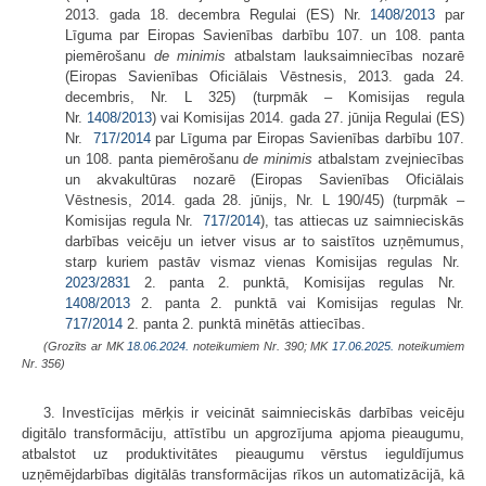
2013. gada 18. decembra Regulai (ES) Nr.
1408/2013
par
Līguma par Eiropas Savienības darbību 107. un 108. panta
piemērošanu
de minimis
atbalstam lauksaimniecības nozarē
(Eiropas Savienības Oficiālais Vēstnesis, 2013. gada 24.
decembris, Nr. L 325) (turpmāk – Komisijas regula
Nr.
1408/2013
) vai Komisijas 2014. gada 27. jūnija Regulai (ES)
Nr.
717/2014
par Līguma par Eiropas Savienības darbību 107.
un 108. panta piemērošanu
de minimis
atbalstam zvejniecības
un akvakultūras nozarē (Eiropas Savienības Oficiālais
Vēstnesis, 2014. gada 28. jūnijs, Nr. L 190/45) (turpmāk –
Komisijas regula Nr.
717/2014
), tas attiecas uz saimnieciskās
darbības veicēju un ietver visus ar to saistītos uzņēmumus,
starp kuriem pastāv vismaz vienas Komisijas regulas Nr.
2023/2831
2. panta 2. punktā, Komisijas regulas Nr.
1408/2013
2. panta 2. punktā vai Komisijas regulas Nr.
717/2014
2. panta 2. punktā minētās attiecības.
(Grozīts ar MK
18.06.2024.
noteikumiem Nr. 390; MK
17.06.2025.
noteikumiem
Nr. 356)
3. Investīcijas mērķis ir veicināt saimnieciskās darbības veicēju
digitālo transformāciju, attīstību un apgrozījuma apjoma pieaugumu,
atbalstot uz produktivitātes pieaugumu vērstus ieguldījumus
uzņēmējdarbības digitālās transformācijas rīkos un automatizācijā, kā