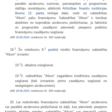
paralēlo aizdevumu summas, pamatojoties uz programmas
rādītāju novērtējumu atbilstoši
Attīstības finanšu institūcijas
likuma
12. panta
trešajai daļai, sedz no sabiedrības
"Altum" pašu finansējuma. Sabiedrībai "Altum" ir tiesības
atteikties no turpmākās aizdevumu piešķiršanas, ja faktiskie
un prognozētie zaudējumi pārsniedz pieejamo publisko
finansējumu zaudējumu segšanai.
(MK
18.06.2024.
noteikumu Nr. 390 redakcijā)
1
1
19.
Šo noteikumu
8.
punktā
minēto finansējumu sabiedrība
"Altum" izmanto:
1
19.
1. atbalsta sniegšanai;
1
19.
2. sabiedrības "Altum" sagaidāmo kredītriska zaudējumu
segšanai (tiek izmantots pirmo zaudējumu segšanai no
neatgūtajiem aizdevumiem).
(MK
18.06.2024.
noteikumu Nr. 390 redakcijā)
20. Lai nodrošinātu finansējumu sabiedrības "Altum" aizdevuma
vai paralēlā aizdevuma piešķiršanai tā daļā, kas pārsniedz pieejamo
kapitāla atlaides apmēru, sabiedrība "Altum" var piesaistīt valsts