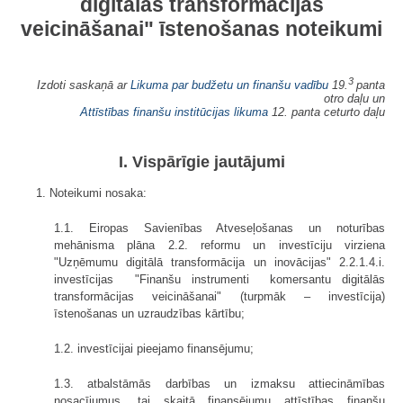
digitālās transformācijas
veicināšanai" īstenošanas noteikumi
3
Izdoti saskaņā ar
Likuma par budžetu un finanšu vadību
19.
panta
otro daļu un
Attīstības finanšu institūcijas likuma
12. panta
ceturto daļu
I. Vispārīgie jautājumi
1. Noteikumi nosaka:
1.1. Eiropas Savienības Atveseļošanas un noturības
mehānisma plāna 2.2. reformu un investīciju virziena
"Uzņēmumu digitālā transformācija un inovācijas" 2.2.1.4.i.
investīcijas "Finanšu instrumenti komersantu digitālās
transformācijas veicināšanai" (turpmāk – investīcija)
īstenošanas un uzraudzības kārtību;
1.2. investīcijai pieejamo finansējumu;
1.3. atbalstāmās darbības un izmaksu attiecināmības
nosacījumus, tai skaitā finansējumu attīstības finanšu