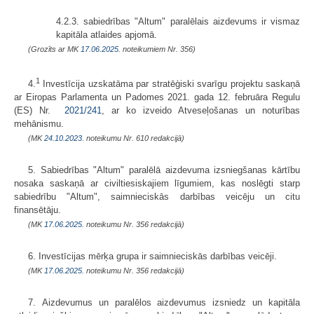
4.2.3. sabiedrības "Altum" paralēlais aizdevums ir vismaz
kapitāla atlaides apjomā.
(Grozīts ar MK
17.06.2025.
noteikumiem Nr. 356)
1
4.
Investīcija uzskatāma par stratēģiski svarīgu projektu saskaņā
ar Eiropas Parlamenta un Padomes 2021. gada 12. februāra Regulu
(ES) Nr.
2021/241
, ar ko izveido Atveseļošanas un noturības
mehānismu.
(MK
24.10.2023.
noteikumu Nr. 610 redakcijā)
5. Sabiedrības "Altum" paralēlā aizdevuma izsniegšanas kārtību
nosaka saskaņā ar civiltiesiskajiem līgumiem, kas noslēgti starp
sabiedrību "Altum", saimnieciskās darbības veicēju un citu
finansētāju.
(MK
17.06.2025.
noteikumu Nr. 356 redakcijā)
6. Investīcijas mērķa grupa ir saimnieciskās darbības veicēji.
(MK
17.06.2025.
noteikumu Nr. 356 redakcijā)
7. Aizdevumus un paralēlos aizdevumus izsniedz un kapitāla