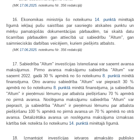
(MK
17.06.2025.
noteikumu Nr. 356 redakcijā)
16. Ekonomikas ministrija šo noteikumu
14. punktā
minētajā
līgumā iekļauj pušu saistības par sasniegto atskaites punktu un
mērķu pamatojošās dokumentācijas pārbaudēm, tai skaitā datu
ticamības pārbaudēm gan attiecībā uz sabiedrību "Altum", gan
saimnieciskās darbības veicējiem, kuriem piešķirts atbalsts.
(MK
17.06.2025.
noteikumu Nr. 356 redakcijā)
17. Sabiedrība "Altum" investīcijas īstenošanai var saņemt avansa
maksājumus. Pirmo avansa maksājumu sabiedrība "Altum" var
saņemt 2022. gadā 30 % apmērā no šo noteikumu
​​8. punktā
minētā
finansējuma. Otro avansu sabiedrība "Altum" var pieprasīt 30 %
apmērā no šo noteikumu
​​8. punktā
minētā finansējuma, ja sabiedrība
"Altum" ir pieņēmusi lēmumu par atbalsta piešķiršanu 70 % apmērā
no pirmā avansa. Noslēguma maksājumu sabiedrība "Altum" var
pieprasīt, ja sabiedrība "Altum" ir pieņēmusi lēmumu par atbalsta
piešķiršanu 100 % apmērā no pirmā avansa un 70 % apmērā no otrā
avansa. Detalizētāka avansa un noslēguma maksājuma izmaksas
kārtība tiek noteikta šo noteikumu
​​14. punktā
minētajā līgumā.
18. Izmantojot investīcijas ietvaros atmaksāto publisko