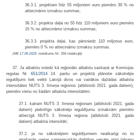
36.3.1. projektam līdz 55 miljoniem
euro
piemēro 30 % no
attiecināmo izmaksu summas;
36.3.2. projekta daļai no 55 līdz 110 miljoniem
euro
piemēro
15 % no attiecināmo izmaksu summas;
36.3.3. projekta daļai, kas pārsniedz 110 miljonus
euro
,
piemēro 0 % no attiecināmo izmaksu summas.
(MK
17.06.2025.
noteikumu Nr. 356 redakcijā)
37. Ja atbalstu sniedz kā reģionālo atbalstu saskaņā ar Komisijas
regulas Nr.
651/2014
14. pantu un projektā plānotie sākotnējie
ieguldījumi tiek veikti Latvijā divos vai vairākos dažādas atbalsta
intensitātes NUTS 3. līmeņa reģionos (atbilstoši 2021. gada datiem),
piemēro vienu no šādām atbalsta intensitātēm:
37.1. katram NUTS 3. līmeņa reģionam (atbilstoši 2021. gada
datiem) piekritīgo sākotnējo ieguldījumu izmaksām piemēro
attiecīgā NUTS 3. līmeņa reģiona (atbilstoši 2021. gada
datiem) atbalsta intensitāti;
37.2. ja no sākotnējiem ieguldījumiem neatkarīgi no to
atrašanās vietas saimnieciskās darbības veicējs gūst labumu