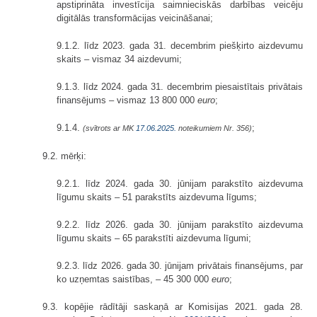
apstiprināta investīcija saimnieciskās darbības veicēju
digitālās transformācijas veicināšanai;
9.1.2. līdz 2023. gada 31. decembrim piešķirto aizdevumu
skaits – vismaz 34 aizdevumi;
9.1.3. līdz 2024. gada 31. decembrim piesaistītais privātais
finansējums – vismaz 13 800 000
euro
;
9.1.4.
;
(svītrots ar MK
17.06.2025.
noteikumiem Nr. 356)
9.2. mērķi:
9.2.1. līdz 2024. gada 30. jūnijam parakstīto aizdevuma
līgumu skaits – 51 parakstīts aizdevuma līgums;
9.2.2. līdz 2026. gada 30. jūnijam parakstīto aizdevuma
līgumu skaits – 65 parakstīti aizdevuma līgumi;
9.2.3. līdz 2026. gada 30. jūnijam privātais finansējums, par
ko uzņemtas saistības, – 45 300 000
euro
;
9.3. kopējie rādītāji saskaņā ar Komisijas 2021. gada 28.