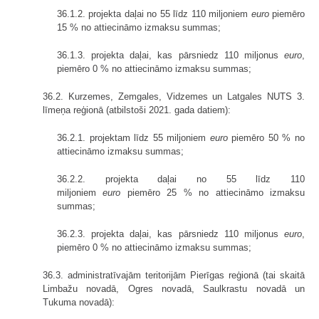
36.1.2. projekta daļai no 55 līdz 110 miljoniem
euro
piemēro
15 % no attiecināmo izmaksu summas;
36.1.3. projekta daļai, kas pārsniedz 110 miljonus
euro
,
piemēro 0 % no attiecināmo izmaksu summas;
36.2. Kurzemes, Zemgales, Vidzemes un Latgales NUTS 3.
līmeņa reģionā (atbilstoši 2021. gada datiem):
36.2.1. projektam līdz 55 miljoniem
euro
piemēro 50 % no
attiecināmo izmaksu summas;
36.2.2. projekta daļai no 55 līdz 110
miljoniem
euro
piemēro 25 % no attiecināmo izmaksu
summas;
36.2.3. projekta daļai, kas pārsniedz 110 miljonus
euro
,
piemēro 0 % no attiecināmo izmaksu summas;
36.3. administratīvajām teritorijām Pierīgas reģionā (tai skaitā
Limbažu novadā, Ogres novadā, Saulkrastu novadā un
Tukuma novadā):