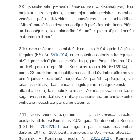
2.9. piesaistītais privātais finansējums – finansējums, kas
projektā tiks ieguldīts, izmantojot saimnieciskās darbības
veicēja pašu līdzekļus, finansējums, ko sabiedrības
"Altum" paralēlā aizdevuma gadījumā piešķīris cits finansētājs,
un finansējums, ko sabiedrība "Altum" ir piesaistījusi finanšu
instrumenta līmenī;
2.10. darbu sākums – atbilstoši Komisijas 2014. gada 17. jūnija
Regulas (ES) Nr.
651/2014
, ar ko noteiktas atbalsta kategorijas
atzīst par saderīgām ar iekšējo tirgu, piemērojot Līguma 107.
un 108. pantu (turpmāk – Komisijas regula Nr. 651/2014), 2.
panta 23. punktam ar ieguldījumu saistītu būvdarbu sākums vai
pirmā juridiski saistošā apņemšanās pasūtīt aprīkojumu, vai
citas saistības, kas padara ieguldījumu neatgriezenisku, –
atkarībā no tā, kas notiek pirmais. Zemes pirkšanu un tādus
sagatavošanās darbus kā atļauju saņemšana un priekšizpētes
veikšana neuzskata par darbu sākumu;
2.11. viens vienots uzņēmums – ja
de minimis
atbalsts
piešķirts atbilstoši Komisijas 2023. gada 13. decembra Regulai
(ES) Nr.
2023/2831
par Līguma par Eiropas Savienības
darbību 107. un 108. panta piemērošanu
de minimis
atbalstam
(turpmāk – Komisijas regula Nr.
2023/2831
), Komisijas