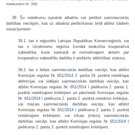
noteikumiem Nr. 356)
39. Šo noteikumu izpratnē atbalstu var piešķirt saimnieciskās
darbības veicējam, kas uz atbalsta piešķiršanas brīdi atbilst šādiem
nosacījumiem:
39.1. tas ir reģistrēts Latvijas Republikas Komercreģistrā, vai
tas ir Uzņēmumu reģistra žurnālā ierakstīta kooperatīvā
sabiedrība, kurai saskaņā ar normatīvajiem aktiem par
kooperatīvo sabiedrību darbību ir piešķirts atbilstības statuss;
39.2. tas ir lielais saimnieciskās darbības veicējs, kas atbilst
Komisijas regulas Nr.
651/2014
2. panta 24. punktā noteiktajai
definīcijai, vai vidējais saimnieciskās darbības veicējs, kas
atbilst Komisijas regulas Nr.
651/2014
I pielikuma 2. panta 1.
punktā noteiktajiem kritērijiem un pārsniedz Komisijas regulas
Nr.
651/2014
I pielikuma 2. panta 2. punktā noteiktos kritērijus,
vai mazais saimnieciskās darbības veicējs, kas atbilst
Komisijas regulas Nr.
651/2014
I pielikuma 2. panta 2. punktā
noteiktajiem kritērijiem, vai sīkais (mikro) saimnieciskās
darbības veicējs, kas atbilst Komisijas regulas Nr.
651/2014
I
pielikuma 2. panta 3. punktā noteiktajiem kritērijiem;