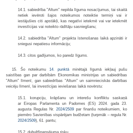
14.1. sabiedrība "Altum" nepilda līguma nosacījumus, tai skaitā
netiek ievēroti šajos noteikumos noteiktie termiņi vai ir
iestājušies citi apstākļi, kas negatīvi ietekmē vai var ietekmēt
investīcijas vai noteikto rādītāju sasniegšanu;
14.2. sabiedrība "Altum" projekta īstenošanas laikā apzināti ir
sniegusi nepatiesu informāciju;
14.3. citos gadījumos, ko paredz līgums.
15. Šo noteikumu
14. punktā
minētajā līgumā iekļauj pušu
saistības gan par darbībām Ekonomikas ministrijas un sabiedrības
"Altum" līmenī, gan sabiedrības "Altum" un saimnieciskās darbības
veicēju līmenī, lai investīcijas ieviešanas laikā novērstu:
15.1. korupciju, krāpšanu un interešu konfliktu saskaņā
ar Eiropas Parlamenta un Padomes (ES) 2024. gada 23.
augusta Regulas Nr.
2024/2509
par finanšu noteikumiem, ko
piemēro Savienības vispārējam budžetam (turpmāk – regula Nr.
2024/2509
), 61. pantu;
15.2. dubultfinansējuma risku.