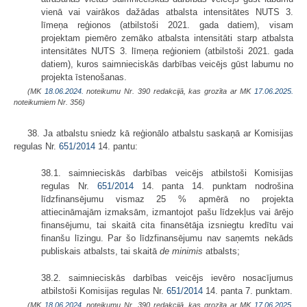
vienā vai vairākos dažādas atbalsta intensitātes NUTS 3.
līmeņa reģionos (atbilstoši 2021. gada datiem), visam
projektam piemēro zemāko atbalsta intensitāti starp atbalsta
intensitātes NUTS 3. līmeņa reģioniem (atbilstoši 2021. gada
datiem), kuros saimnieciskās darbības veicējs gūst labumu no
projekta īstenošanas.
(MK
18.06.2024.
noteikumu Nr. 390 redakcijā, kas grozīta ar MK
17.06.2025.
noteikumiem Nr. 356)
38. Ja atbalstu sniedz kā reģionālo atbalstu saskaņā ar Komisijas
regulas Nr.
651/2014
14. pantu:
38.1. saimnieciskās darbības veicējs atbilstoši Komisijas
regulas Nr.
651/2014
14. panta 14. punktam nodrošina
līdzfinansējumu vismaz 25 % apmērā no projekta
attiecināmajām izmaksām, izmantojot pašu līdzekļus vai ārējo
finansējumu, tai skaitā cita finansētāja izsniegtu kredītu vai
finanšu līzingu. Par šo līdzfinansējumu nav saņemts nekāds
publiskais atbalsts, tai skaitā
de minimis
atbalsts;
38.2. saimnieciskās darbības veicējs ievēro nosacījumus
atbilstoši Komisijas regulas Nr.
651/2014
14. panta 7. punktam.
(MK
18.06.2024.
noteikumu Nr. 390 redakcijā, kas grozīta ar MK
17.06.2025.