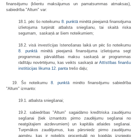
finansējumu (klientu maksājumus un pamatsummas atmaksas),
sabiedrība "Altum" var:
18.1. pēc šo noteikumu
8. punktā
minētā pieejamā finansējuma
izlietojuma turpināt atbalsta sniegšanu, tai skaitā riska
segumam, saskaņā ar šiem noteikumiem;
18.2. visā investīcijas īstenošanas laikā un pēc šo noteikumu
8. punktā
minētā pieejamā finansējuma izlietojuma segt
programmas pārvaldības maksu saskaņā ar programmas
rādītāju novērtējumu, kas veikts saskaņā ar
Attīstības finanšu
institūcijas likuma
12. panta
trešo daļu;
19. Šo noteikumu
8. punktā
minēto finansējumu sabiedrība
"Altum" izmanto:
19.1. atbalsta sniegšanai;
19.2. sabiedrības "Altum" sagaidāmo kredītriska zaudējumu
segšanai (tiek izmantots pirmo zaudējumu segšanai no
neatgūtajiem aizdevumiem) un kapitāla atlaides segšanai.
Turpmākos zaudējumus, kas pārsniedz pirmo zaudējumu
apmēru, kas ir noteikts procentuāli no kopējās izsniegto