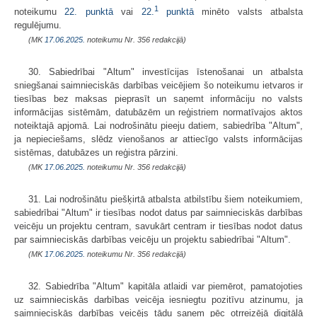
1
noteikumu
22. punktā
vai
22.
punktā
minēto valsts atbalsta
regulējumu.
(MK
17.06.2025.
noteikumu Nr. 356 redakcijā)
30. Sabiedrībai "Altum" investīcijas īstenošanai un atbalsta
sniegšanai saimnieciskās darbības veicējiem šo noteikumu ietvaros ir
tiesības bez maksas pieprasīt un saņemt informāciju no valsts
informācijas sistēmām, datubāzēm un reģistriem normatīvajos aktos
noteiktajā apjomā. Lai nodrošinātu pieeju datiem, sabiedrība "Altum",
ja nepieciešams, slēdz vienošanos ar attiecīgo valsts informācijas
sistēmas, datubāzes un reģistra pārzini.
(MK
17.06.2025.
noteikumu Nr. 356 redakcijā)
31. Lai nodrošinātu piešķirtā atbalsta atbilstību šiem noteikumiem,
sabiedrībai "Altum" ir tiesības nodot datus par saimnieciskās darbības
veicēju un projektu centram, savukārt centram ir tiesības nodot datus
par saimnieciskās darbības veicēju un projektu sabiedrībai "Altum".
(MK
17.06.2025.
noteikumu Nr. 356 redakcijā)
32. Sabiedrība "Altum" kapitāla atlaidi var piemērot, pamatojoties
uz saimnieciskās darbības veicēja iesniegtu pozitīvu atzinumu, ja
saimnieciskās darbības veicējs tādu saņem pēc otrreizējā digitālā