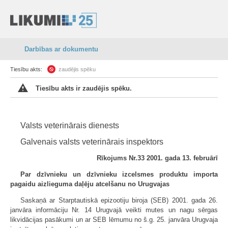
Darbības ar dokumentu
Tiesību akts:
zaudējis spēku
Tiesību akts ir zaudējis spēku.
Valsts veterinārais dienests
Galvenais valsts veterinārais inspektors
Rīkojums Nr.33 2001. gada 13. februārī
Par dzīvnieku un dzīvnieku izcelsmes produktu importa
pagaidu aizlieguma daļēju atcelšanu no Urugvajas
Saskaņā ar Starptautiskā epizootiju biroja (SEB) 2001. gada 26.
janvāra informāciju Nr. 14 Urugvajā veikti mutes un nagu sērgas
likvidācijas pasākumi un ar SEB lēmumu no š.g. 25. janvāra Urugvaja