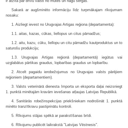
ir atzīta par brīvu valsti no mutes un nagu sērgas.
Sakarā ar augšminēto informāciju līdz turpmākajam rīkojumam
nosaku:
1. Aizliegt ievest no Urugvajas Artigas reģiona (departamenta):
1.1. aitas, kazas, cūkas, liellopus un citus pārnadžus;
1.2. aitu, kazu, cūku, liellopu un citu pārnadžu kautproduktus un to
saturošu produkciju;
1.3. Urugvajas Artigas reģionā (departamentā) iegūtus vai
uzglabātus pārtikas graudus, lopbarības graudus un lopbarību.
2. Atcelt pagaidu ierobežojumus no Urugvajas valsts pārējiem
reģioniem (departamentiem).
3. Valsts veterinārā dienesta Importa un eksporta daļai neizsniegt
1. punktā minētajām kravām ievešanas atļaujas Latvijas Republikā.
4. Sanitārās robežinspekcijas priekšniekam nodrošināt 1. punktā
minēto tranzītkravu pastiprinātu kontroli.
5. Rīkojums stājas spēkā ar parakstīšanas brīdi.
6. Rīkojumu publicēt laikrakstā "Latvijas Vēstnesis".