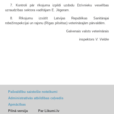
7. Kontroli pār rīkojuma izpildi uzdodu Dzīvnieku veselības
uzraudzības sektora vadītājam E. Jēgeram.
8. Rīkojumu izsūtīt Latvijas Republikas Sanitārajai
robežinspekcijai un rajonu (Rīgas pilsētas) veterinārajām pārvaldēm.
Galvenais valsts veterinārais
inspektors
V. Veldre
Pašvaldību saistošie noteikumi
Administratīvās atbildības ceļvedis
Apmācības
Pilnā versija
Par Likumi.lv