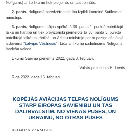
Nolīgums) ar šo likumu tiek pieņemts un apstiprināts.
2. pants.
Nolīgumā paredzēto saistību izpildi koordinē Satiksmes
ministrija.
3. pants.
Nolīgums stājas spēkā tā 38. panta 1. punktā noteiktajā
laikā un kārtībā un tiek provizoriski piemērots tā 38. panta 3. punktā
noteiktajā laikā un kārtībā, un Ārlietu ministrija par to paziņo oficiālajā
izdevumā "
Latvijas Vēstnesis
". Līdz ar likumu izsludināms Nolīgums
latviešu valodā.
Likums Saeimā pieņemts 2022. gada 3. februārī.
Valsts prezidents
E. Levits
Rīgā 2022. gada 16. februārī
KOPĒJĀS AVIĀCIJAS TELPAS NOLĪGUMS
STARP EIROPAS SAVIENĪBU UN TĀS
DALĪBVALSTĪM, NO VIENAS PUSES, UN
UKRAINU, NO OTRAS PUSES
BEĻĢIJAS KARALISTE,