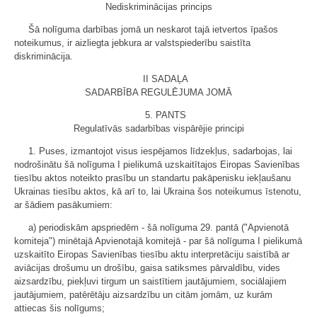
Nediskriminācijas princips
Šā nolīguma darbības jomā un neskarot tajā ietvertos īpašos
noteikumus, ir aizliegta jebkura ar valstspiederību saistīta
diskriminācija.
II SADAĻA
SADARBĪBA REGULĒJUMA JOMĀ
5. PANTS
Regulatīvās sadarbības vispārējie principi
1. Puses, izmantojot visus iespējamos līdzekļus, sadarbojas, lai
nodrošinātu šā nolīguma I pielikumā uzskaitītajos Eiropas Savienības
tiesību aktos noteikto prasību un standartu pakāpenisku iekļaušanu
Ukrainas tiesību aktos, kā arī to, lai Ukraina šos noteikumus īstenotu,
ar šādiem pasākumiem:
a) periodiskām apspriedēm - šā nolīguma 29. pantā ("Apvienotā
komiteja") minētajā Apvienotajā komitejā - par šā nolīguma I pielikumā
uzskaitīto Eiropas Savienības tiesību aktu interpretāciju saistībā ar
aviācijas drošumu un drošību, gaisa satiksmes pārvaldību, vides
aizsardzību, piekļuvi tirgum un saistītiem jautājumiem, sociālajiem
jautājumiem, patērētāju aizsardzību un citām jomām, uz kurām
attiecas šis nolīgums;