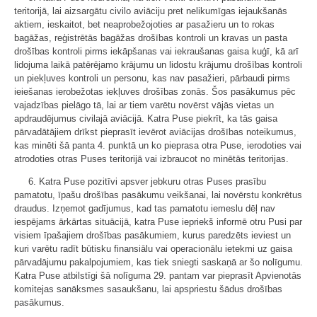
teritorijā, lai aizsargātu civilo aviāciju pret nelikumīgas iejaukšanās
aktiem, ieskaitot, bet neaprobežojoties ar pasažieru un to rokas
bagāžas, reģistrētās bagāžas drošības kontroli un kravas un pasta
drošības kontroli pirms iekāpšanas vai iekraušanas gaisa kuģī, kā arī
lidojuma laikā patērējamo krājumu un lidostu krājumu drošības kontroli
un piekļuves kontroli un personu, kas nav pasažieri, pārbaudi pirms
ieiešanas ierobežotas iekļuves drošības zonās. Šos pasākumus pēc
vajadzības pielāgo tā, lai ar tiem varētu novērst vājās vietas un
apdraudējumus civilajā aviācijā. Katra Puse piekrīt, ka tās gaisa
pārvadātājiem drīkst pieprasīt ievērot aviācijas drošības noteikumus,
kas minēti šā panta 4. punktā un ko pieprasa otra Puse, ierodoties vai
atrodoties otras Puses teritorijā vai izbraucot no minētās teritorijas.
6. Katra Puse pozitīvi apsver jebkuru otras Puses prasību
pamatotu, īpašu drošības pasākumu veikšanai, lai novērstu konkrētus
draudus. Izņemot gadījumus, kad tas pamatotu iemeslu dēļ nav
iespējams ārkārtas situācijā, katra Puse iepriekš informē otru Pusi par
visiem īpašajiem drošības pasākumiem, kurus paredzēts ieviest un
kuri varētu radīt būtisku finansiālu vai operacionālu ietekmi uz gaisa
pārvadājumu pakalpojumiem, kas tiek sniegti saskaņā ar šo nolīgumu.
Katra Puse atbilstīgi šā nolīguma 29. pantam var pieprasīt Apvienotās
komitejas sanāksmes sasaukšanu, lai apspriestu šādus drošības
pasākumus.