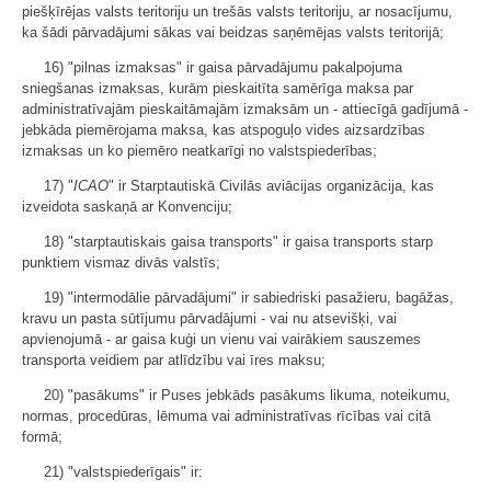
piešķīrējas valsts teritoriju un trešās valsts teritoriju, ar nosacījumu,
ka šādi pārvadājumi sākas vai beidzas saņēmējas valsts teritorijā;
16) "pilnas izmaksas" ir gaisa pārvadājumu pakalpojuma
sniegšanas izmaksas, kurām pieskaitīta samērīga maksa par
administratīvajām pieskaitāmajām izmaksām un - attiecīgā gadījumā -
jebkāda piemērojama maksa, kas atspoguļo vides aizsardzības
izmaksas un ko piemēro neatkarīgi no valstspiederības;
17) "
ICAO
" ir Starptautiskā Civilās aviācijas organizācija, kas
izveidota saskaņā ar Konvenciju;
18) "starptautiskais gaisa transports" ir gaisa transports starp
punktiem vismaz divās valstīs;
19) "intermodālie pārvadājumi" ir sabiedriski pasažieru, bagāžas,
kravu un pasta sūtījumu pārvadājumi - vai nu atsevišķi, vai
apvienojumā - ar gaisa kuģi un vienu vai vairākiem sauszemes
transporta veidiem par atlīdzību vai īres maksu;
20) "pasākums" ir Puses jebkāds pasākums likuma, noteikumu,
normas, procedūras, lēmuma vai administratīvas rīcības vai citā
formā;
21) "valstspiederīgais" ir: