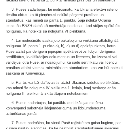
faktiski īsteno šā panta 1. punktā minētās prasības un standartus.
3. Puses sadarbojas, lai nodrošinātu, ka Ukraina efektīvi īsteno
tiesību aktus, ko tā pieņēmusi nolūkā pārņemt prasības un
standartus, kas minēti šā panta 1. punktā. Šajā nolūkā Ukraina
iesaistās
EASA
darbā kā novērotāja no dienas, kad stājas spēkā šis
nolīgums, ka noteikts šā nolīguma VI pielikumā.
4. Lai nodrošinātu saskaņoto pakalpojumu veikšanu atbilstīgi šā
nolīguma 16. panta 1. punkta a), b), c) un d) apakšpunktam, katra
Puse atzīst par derīgiem joprojām spēkā esošos lidojumderīguma
sertifikātus, kvalifikācijas dokumentus un licences, ko izdevusi vai
validējusi otra Puse, ar nosacījumu, ka šādu sertifikātu vai licenču
prasības atbilst vismaz minimālajiem standartiem, kas var būt noteikti
saskaņā ar Konvenciju.
5. Par to, vai ES dalībvalstis atzīst Ukrainas izdotos sertifikātus,
kas minēti šā nolīguma IV pielikuma 1. iedaļā, lemj saskaņā ar šā
nolīguma III pielikumā izklāstītajiem noteikumiem.
6. Puses sadarbojas, lai panāktu sertifikācijas sistēmu
konverģenci sākotnējā lidojumderīguma un lidojumderīguma
uzturēšanas jomās.
7. Puses nodrošina, ka vienā Pusē reģistrētam gaisa kuģiem, par
kuriem pastāv aizdomas, ka tie neatbilst starptautiskajiem aviācijas