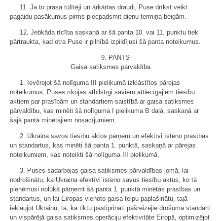
11. Ja to prasa tūlītēji un ārkārtas draudi, Puse drīkst veikt
pagaidu pasākumus pirms piecpadsmit dienu termiņa beigām.
12. Jebkāda rīcība saskaņā ar šā panta 10. vai 11. punktu tiek
pārtraukta, kad otra Puse ir pilnībā izpildījusi šā panta noteikumus.
9. PANTS
Gaisa satiksmes pārvaldība
1. Ievērojot šā nolīguma III pielikumā izklāstītos pārejas
noteikumus, Puses rīkojas atbilstīgi saviem attiecīgajiem tiesību
aktiem par prasībām un standartiem saistībā ar gaisa satiksmes
pārvaldību, kas minēti šā nolīguma I pielikuma B daļā, saskaņā ar
šajā pantā minētajiem nosacījumiem.
2. Ukraina savos tiesību aktos pārņem un efektīvi īsteno prasības
un standartus, kas minēti šā panta 1. punktā, saskaņā ar pārejas
noteikumiem, kas noteikti šā nolīguma III pielikumā.
3. Puses sadarbojas gaisa satiksmes pārvaldības jomā, lai
nodrošinātu, ka Ukraina efektīvi īsteno savus tiesību aktus, ko tā
pieņēmusi nolūkā pārņemt šā panta 1. punktā minētās prasības un
standartus, un lai Eiropas vienoto gaisa telpu paplašinātu, tajā
iekļaujot Ukrainu, tā, ka tiktu pastiprināti pašreizējie drošuma standarti
un vispārējā gaisa satiksmes operāciju efektivitāte Eiropā, optimizējot