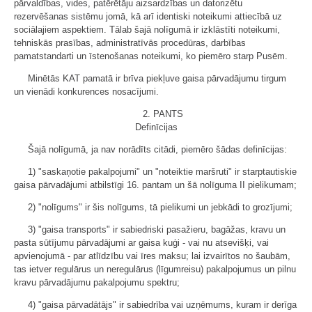
pārvaldības, vides, patērētāju aizsardzības un datorizētu
rezervēšanas sistēmu jomā, kā arī identiski noteikumi attiecībā uz
sociālajiem aspektiem. Tālab šajā nolīgumā ir izklāstīti noteikumi,
tehniskās prasības, administratīvās procedūras, darbības
pamatstandarti un īstenošanas noteikumi, ko piemēro starp Pusēm.
Minētās KAT pamatā ir brīva piekļuve gaisa pārvadājumu tirgum
un vienādi konkurences nosacījumi.
2. PANTS
Definīcijas
Šajā nolīgumā, ja nav norādīts citādi, piemēro šādas definīcijas:
1) "saskaņotie pakalpojumi" un "noteiktie maršruti" ir starptautiskie
gaisa pārvadājumi atbilstīgi 16. pantam un šā nolīguma II pielikumam;
2) "nolīgums" ir šis nolīgums, tā pielikumi un jebkādi to grozījumi;
3) "gaisa transports" ir sabiedriski pasažieru, bagāžas, kravu un
pasta sūtījumu pārvadājumi ar gaisa kuģi - vai nu atsevišķi, vai
apvienojumā - par atlīdzību vai īres maksu; lai izvairītos no šaubām,
tas ietver regulārus un neregulārus (līgumreisu) pakalpojumus un pilnu
kravu pārvadājumu pakalpojumu spektru;
4) "gaisa pārvadātājs" ir sabiedrība vai uzņēmums, kuram ir derīga