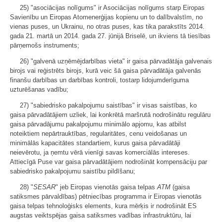
25) "asociācijas nolīgums" ir Asociācijas nolīgums starp Eiropas
Savienību un Eiropas Atomenerģijas kopienu un to dalībvalstīm, no
vienas puses, un Ukrainu, no otras puses, kas tika parakstīts 2014.
gada 21. martā un 2014. gada 27. jūnijā Briselē, un ikviens tā tiesības
pārņemošs instruments;
26) "galvenā uzņēmējdarbības vieta" ir gaisa pārvadātāja galvenais
birojs vai reģistrēts birojs, kurā veic šā gaisa pārvadātāja galvenās
finanšu darbības un darbības kontroli, tostarp lidojumderīguma
uzturēšanas vadību;
27) "sabiedrisko pakalpojumu saistības" ir visas saistības, ko
gaisa pārvadātājiem uzliek, lai konkrētā maršrutā nodrošinātu regulāru
gaisa pārvadājumu pakalpojumu minimālo apjomu, kas atbilst
noteiktiem nepārtrauktības, regularitātes, cenu veidošanas un
minimālās kapacitātes standartiem, kurus gaisa pārvadātāji
neievērotu, ja ņemtu vērā vienīgi savas komerciālās intereses.
Attiecīgā Puse var gaisa pārvadātājiem nodrošināt kompensāciju par
sabiedrisko pakalpojumu saistību pildīšanu;
28) "
SESAR
" jeb Eiropas vienotās gaisa telpas
ATM
(gaisa
satiksmes pārvaldības) pētniecības programma ir Eiropas vienotās
gaisa telpas tehnoloģisks elements, kura mērķis ir nodrošināt ES
augstas veiktspējas gaisa satiksmes vadības infrastruktūru, lai