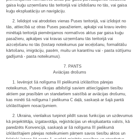
gaisa kuģu uzņemšanu tās teritorijā vai izlidošanu no tās, vai gaisa
kuģu ekspluatāciju un navigāciju.
2. Ielidojot vai atrodoties vienas Puses teritorijā, vai izlidojot no
tās, attiecībā uz otras Puses pasažieriem, apkalpi vai kravu ievēro
minētajā teritorijā piemērojamos normatīvos aktus par gaisa kuģu
pasažieru, apkalpes vai kravas uzņemšanu tās teritorijā vai
aizceļošanu no tās (tostarp noteikumus par ieceļošanu, formalitāšu
kārtošanu, imigrāciju, pasēm, muitu un karantīnu vai - pasta sūtījumu
gadījumā - pasta noteikumus).
7. PANTS
Aviācijas drošums
1. Ievērojot šā nolīguma III pielikumā izklāstītos pārejas
noteikumus, Puses rīkojas atbilstīgi saviem attiecīgajiem tiesību
aktiem par prasībām un standartiem saistībā ar aviācijas drošumu,
kas minēti šā nolīguma I pielikuma C daļā, saskaņā ar šajā pantā
izklāstītajiem nosacījumiem.
2. Ukraina, vienlaikus turpinot pildīt savas funkcijas un uzdevumus
kā projektētāja, izgatavotāja, reģistrācijas un ekspluatanta valsts, kā
paredzēts Konvencijā, saskaņā ar šā nolīguma III pielikumā
izklāstītajiem pārejas noteikumiem pārņem savos tiesību aktos un