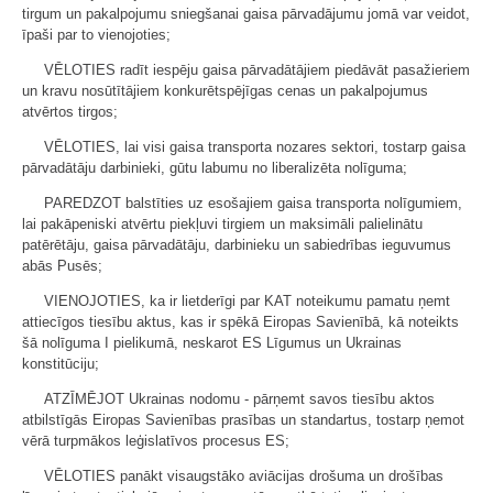
tirgum un pakalpojumu sniegšanai gaisa pārvadājumu jomā var veidot,
īpaši par to vienojoties;
VĒLOTIES radīt iespēju gaisa pārvadātājiem piedāvāt pasažieriem
un kravu nosūtītājiem konkurētspējīgas cenas un pakalpojumus
atvērtos tirgos;
VĒLOTIES, lai visi gaisa transporta nozares sektori, tostarp gaisa
pārvadātāju darbinieki, gūtu labumu no liberalizēta nolīguma;
PAREDZOT balstīties uz esošajiem gaisa transporta nolīgumiem,
lai pakāpeniski atvērtu piekļuvi tirgiem un maksimāli palielinātu
patērētāju, gaisa pārvadātāju, darbinieku un sabiedrības ieguvumus
abās Pusēs;
VIENOJOTIES, ka ir lietderīgi par KAT noteikumu pamatu ņemt
attiecīgos tiesību aktus, kas ir spēkā Eiropas Savienībā, kā noteikts
šā nolīguma I pielikumā, neskarot ES Līgumus un Ukrainas
konstitūciju;
ATZĪMĒJOT Ukrainas nodomu - pārņemt savos tiesību aktos
atbilstīgās Eiropas Savienības prasības un standartus, tostarp ņemot
vērā turpmākos leģislatīvos procesus ES;
VĒLOTIES panākt visaugstāko aviācijas drošuma un drošības