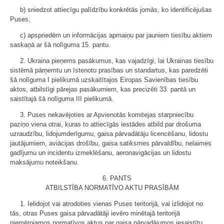
b) sniedzot attiecīgu palīdzību konkrētās jomās, ko identificējušas
Puses;
c) apspriedēm un informācijas apmaiņu par jauniem tiesību aktiem
saskaņā ar šā nolīguma 15. pantu.
2. Ukraina pieņems pasākumus, kas vajadzīgi, lai Ukrainas tiesību
sistēmā pārņemtu un īstenotu prasības un standartus, kas paredzēti
šā nolīguma I pielikumā uzskaitītajos Eiropas Savienības tiesību
aktos, atbilstīgi pārejas pasākumiem, kas precizēti 33. pantā un
saistītajā šā nolīguma III pielikumā.
3. Puses nekavējoties ar Apvienotās komitejas starpniecību
paziņo viena otrai, kuras to attiecīgās iestādes atbild par drošuma
uzraudzību, lidojumderīgumu, gaisa pārvadātāju licencēšanu, lidostu
jautājumiem, aviācijas drošību, gaisa satiksmes pārvaldību, nelaimes
gadījumu un incidentu izmeklēšanu, aeronavigācijas un lidostu
maksājumu noteikšanu.
6. PANTS
ATBILSTĪBA NORMATĪVO AKTU PRASĪBĀM
1. Ielidojot vai atrodoties vienas Puses teritorijā, vai izlidojot no
tās, otras Puses gaisa pārvadātāji ievēro minētajā teritorijā
piemērojamos normatīvos aktus par gaisa pārvadājumos iesaistītu