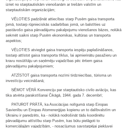
izriet no starptautiskām vienošanām ar trešām valstīm un
starptautiskām organizācijām;
VĒLOTIES padziļināt attiecības starp Pusēm gaisa transporta
jomā, tostarp rūpnieciskās sadarbības jomā, un balstīties uz
pastāvošo gaisa pārvadājumu pakalpojumu vienošanos bāzes, nolūkā
sekmēt saikni starp Pusēm ekonomikas, kultūras un transporta
aspektos;
VĒLOTIES atvieglot gaisa transporta iespēju paplašināšanos,
tostarp attīstot gaisa transporta tīklus, lai apmierinātu pasažieru un
kravu nosūtītāju un saņēmēju vajadzības pēc ērtiem gaisa
pārvadājumu pakalpojumiem;
ATZĪSTOT gaisa transporta nozīmi tirdzniecības, tūrisma un
investīciju veicināšanā;
ŅĒMOT VĒRĀ Konvenciju par starptautisko civilo aviāciju, kas
tika atvērta parakstīšanai Čikāgā, 1944. gada 7. decembrī;
PATUROT PRĀTĀ, ka Asociācijas nolīgumā starp Eiropas
Savienību un Eiropas Atomenerģijas kopienu un to dalībvalstīm un
Ukrainu ir paredzēts, ka - nolūkā nodrošināt tādu koordinētu
pārvadājumu attīstību starp Pusēm, kas būtu pielāgoti to
komerciālajām vajadzībām, - nosacījumus savstarpējai piekļuvei