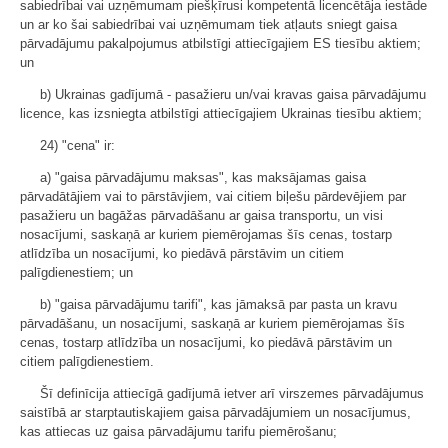
sabiedrībai vai uzņēmumam piešķīrusi kompetentā licencētāja iestāde
un ar ko šai sabiedrībai vai uzņēmumam tiek atļauts sniegt gaisa
pārvadājumu pakalpojumus atbilstīgi attiecīgajiem ES tiesību aktiem;
un
b) Ukrainas gadījumā - pasažieru un/vai kravas gaisa pārvadājumu
licence, kas izsniegta atbilstīgi attiecīgajiem Ukrainas tiesību aktiem;
24) "cena" ir:
a) "gaisa pārvadājumu maksas", kas maksājamas gaisa
pārvadātājiem vai to pārstāvjiem, vai citiem biļešu pārdevējiem par
pasažieru un bagāžas pārvadāšanu ar gaisa transportu, un visi
nosacījumi, saskaņā ar kuriem piemērojamas šīs cenas, tostarp
atlīdzība un nosacījumi, ko piedāvā pārstāvim un citiem
palīgdienestiem; un
b) "gaisa pārvadājumu tarifi", kas jāmaksā par pasta un kravu
pārvadāšanu, un nosacījumi, saskaņā ar kuriem piemērojamas šīs
cenas, tostarp atlīdzība un nosacījumi, ko piedāvā pārstāvim un
citiem palīgdienestiem.
Šī definīcija attiecīgā gadījumā ietver arī virszemes pārvadājumus
saistībā ar starptautiskajiem gaisa pārvadājumiem un nosacījumus,
kas attiecas uz gaisa pārvadājumu tarifu piemērošanu;