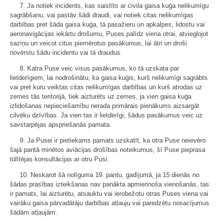
7. Ja notiek incidents, kas saistīts ar civila gaisa kuģa nelikumīgu
sagrābšanu, vai pastāv šādi draudi, vai notiek citas nelikumīgas
darbības pret šāda gaisa kuģa, tā pasažieru un apkalpes, lidostu vai
aeronavigācijas iekārtu drošumu, Puses palīdz viena otrai, atvieglojot
saziņu un veicot citus piemērotus pasākumus, lai ātri un droši
novērstu šādu incidentu vai tā draudus.
8. Katra Puse veic visus pasākumus, ko tā uzskata par
lietderīgiem, lai nodrošinātu, ka gaisa kuģis, kurš nelikumīgi sagrābts
vai pret kuru veiktas citas nelikumīgas darbības un kurš atrodas uz
zemes tās teritorijā, tiek aizturēts uz zemes, ja vien gaisa kuģa
izlidošanas nepieciešamību nerada primārais pienākums aizsargāt
cilvēku dzīvības. Ja vien tas ir lietderīgi, šādus pasākumus veic uz
savstarpējas apspriešanās pamata.
9. Ja Pusei ir pietiekams pamats uzskatīt, ka otra Puse neievēro
šajā pantā minētos aviācijas drošības noteikumus, šī Puse pieprasa
tūlītējas konsultācijas ar otru Pusi.
10. Neskarot šā nolīguma 19. pantu, gadījumā, ja 15 dienās no
šādas prasības izteikšanas nav panākta apmierinoša vienošanās, tas
ir pamats, lai aizturētu, atsauktu vai ierobežotu otras Puses viena vai
vairāku gaisa pārvadātāju darbības atļauju vai paredzētu nosacījumus
šādām atļaujām.