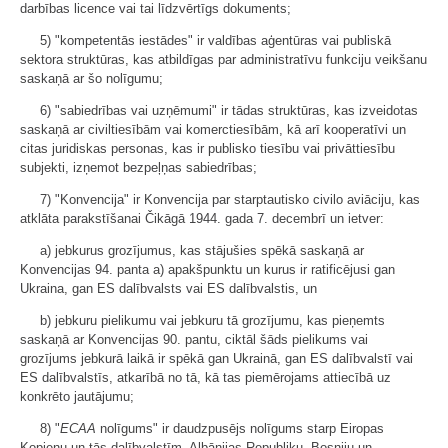
darbības licence vai tai līdzvērtīgs dokuments;
5) "kompetentās iestādes" ir valdības aģentūras vai publiskā
sektora struktūras, kas atbildīgas par administratīvu funkciju veikšanu
saskaņā ar šo nolīgumu;
6) "sabiedrības vai uzņēmumi" ir tādas struktūras, kas izveidotas
saskaņā ar civiltiesībām vai komerctiesībām, kā arī kooperatīvi un
citas juridiskas personas, kas ir publisko tiesību vai privāttiesību
subjekti, izņemot bezpeļņas sabiedrības;
7) "Konvencija" ir Konvencija par starptautisko civilo aviāciju, kas
atklāta parakstīšanai Čikāgā 1944. gada 7. decembrī un ietver:
a) jebkurus grozījumus, kas stājušies spēkā saskaņā ar
Konvencijas 94. panta a) apakšpunktu un kurus ir ratificējusi gan
Ukraina, gan ES dalībvalsts vai ES dalībvalstis, un
b) jebkuru pielikumu vai jebkuru tā grozījumu, kas pieņemts
saskaņā ar Konvencijas 90. pantu, ciktāl šāds pielikums vai
grozījums jebkurā laikā ir spēkā gan Ukrainā, gan ES dalībvalstī vai
ES dalībvalstīs, atkarībā no tā, kā tas piemērojams attiecībā uz
konkrēto jautājumu;
8) "
ECAA
nolīgums" ir daudzpusējs nolīgums starp Eiropas
Kopienu un tās dalībvalstīm, Albānijas Republiku, Bosniju un