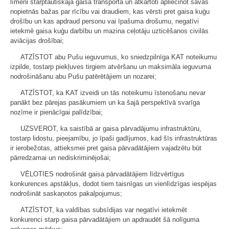
līmeni starptautiskajā gaisa transportā un atkārtoti apliecinot savas
nopietnās bažas par rīcību vai draudiem, kas vērsti pret gaisa kuģu
drošību un kas apdraud personu vai īpašuma drošumu, negatīvi
ietekmē gaisa kuģu darbību un mazina ceļotāju uzticēšanos civilās
aviācijas drošībai;
ATZĪSTOT abu Pušu ieguvumus, ko sniedzpilnīga KAT noteikumu
izpilde, tostarp piekļuves tirgiem atvēršanu un maksimāla ieguvuma
nodrošināšanu abu Pušu patērētājiem un nozarei;
ATZĪSTOT, ka KAT izveidi un tās noteikumu īstenošanu nevar
panākt bez pārejas pasākumiem un ka šajā perspektīvā svarīga
nozīme ir pienācīgai palīdzībai;
UZSVEROT, ka saistībā ar gaisa pārvadājumu infrastruktūru,
tostarp lidostu, pieejamību, jo īpaši gadījumos, kad šīs infrastruktūras
ir ierobežotas, attieksmei pret gaisa pārvadātājiem vajadzētu būt
pārredzamai un nediskriminējošai;
VĒLOTIES nodrošināt gaisa pārvadātājiem līdzvērtīgus
konkurences apstākļus, dodot tiem taisnīgas un vienlīdzīgas iespējas
nodrošināt saskaņotos pakalpojumus;
ATZĪSTOT, ka valdības subsīdijas var negatīvi ietekmēt
konkurenci starp gaisa pārvadātājiem un apdraudēt šā nolīguma