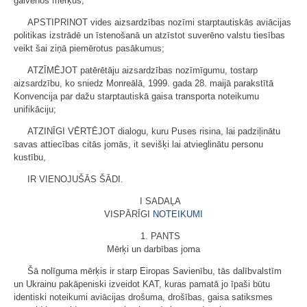
galvenos mērķus;
APSTIPRINOT vides aizsardzības nozīmi starptautiskās aviācijas
politikas izstrādē un īstenošanā un atzīstot suverēno valstu tiesības
veikt šai ziņā piemērotus pasākumus;
ATZĪMĒJOT patērētāju aizsardzības nozīmīgumu, tostarp
aizsardzību, ko sniedz Monreālā, 1999. gada 28. maijā parakstītā
Konvencija par dažu starptautiskā gaisa transporta noteikumu
unifikāciju;
ATZINĪGI VĒRTĒJOT dialogu, kuru Puses risina, lai padziļinātu
savas attiecības citās jomās, it sevišķi lai atvieglinātu personu
kustību,
IR VIENOJUŠĀS ŠĀDI.
I SADAĻA
VISPĀRĪGI
NOTEIKUMI
1. PANTS
Mērķi un darbības joma
Šā nolīguma mērķis ir starp Eiropas Savienību, tās dalībvalstīm
un Ukrainu pakāpeniski izveidot KAT, kuras pamatā jo īpaši būtu
identiski noteikumi aviācijas drošuma, drošības, gaisa satiksmes