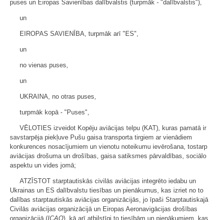
puses un Eiropas Savienības dalībvalstis (turpmāk - "dalībvalstis"),
un
EIROPAS SAVIENĪBA, turpmāk arī "ES",
un
no vienas puses,
un
UKRAINA, no otras puses,
turpmāk kopā - "Puses",
VĒLOTIES izveidot Kopēju aviācijas telpu (KAT), kuras pamatā ir
savstarpēja piekļuve Pušu gaisa transporta tirgiem ar vienādiem
konkurences nosacījumiem un vienotu noteikumu ievērošana, tostarp
aviācijas drošuma un drošības, gaisa satiksmes pārvaldības, sociālo
aspektu un vides jomā;
ATZĪSTOT starptautiskās civilās aviācijas integrēto iedabu un
Ukrainas un ES dalībvalstu tiesības un pienākumus, kas izriet no to
dalības starptautiskās aviācijas organizācijās, jo īpaši Starptautiskajā
Civilās aviācijas organizācijā un Eiropas Aeronavigācijas drošības
organizācijā (
ICAO
), kā arī atbilstīgi to tiesībām un pienākumiem, kas