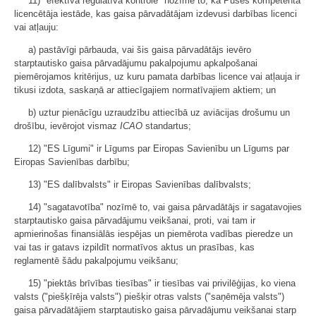
11) "efektīva regulatīvā kontrole" nozīmē to, ka Puses kompetentā
licencētāja iestāde, kas gaisa pārvadātājam izdevusi darbības licenci
vai atļauju:
a) pastāvīgi pārbauda, vai šis gaisa pārvadātājs ievēro
starptautisko gaisa pārvadājumu pakalpojumu apkalpošanai
piemērojamos kritērijus, uz kuru pamata darbības licence vai atļauja ir
tikusi izdota, saskaņā ar attiecīgajiem normatīvajiem aktiem; un
b) uztur pienācīgu uzraudzību attiecībā uz aviācijas drošumu un
drošību, ievērojot vismaz
ICAO
standartus;
12) "ES Līgumi" ir Līgums par Eiropas Savienību un Līgums par
Eiropas Savienības darbību;
13) "ES dalībvalsts" ir Eiropas Savienības dalībvalsts;
14) "sagatavotība" nozīmē to, vai gaisa pārvadātājs ir sagatavojies
starptautisko gaisa pārvadājumu veikšanai, proti, vai tam ir
apmierinošas finansiālās iespējas un piemērota vadības pieredze un
vai tas ir gatavs izpildīt normatīvos aktus un prasības, kas
reglamentē šādu pakalpojumu veikšanu;
15) "piektās brīvības tiesības" ir tiesības vai privilēģijas, ko viena
valsts ("piešķīrēja valsts") piešķir otras valsts ("saņēmēja valsts")
gaisa pārvadātājiem starptautisko gaisa pārvadājumu veikšanai starp