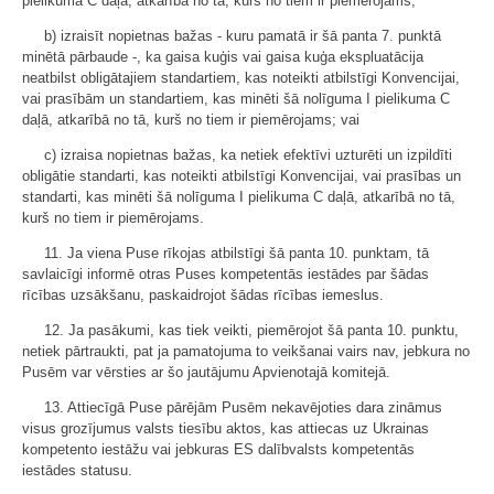
pielikuma C daļā, atkarībā no tā, kurš no tiem ir piemērojams;
b) izraisīt nopietnas bažas - kuru pamatā ir šā panta 7. punktā
minētā pārbaude -, ka gaisa kuģis vai gaisa kuģa ekspluatācija
neatbilst obligātajiem standartiem, kas noteikti atbilstīgi Konvencijai,
vai prasībām un standartiem, kas minēti šā nolīguma I pielikuma C
daļā, atkarībā no tā, kurš no tiem ir piemērojams; vai
c) izraisa nopietnas bažas, ka netiek efektīvi uzturēti un izpildīti
obligātie standarti, kas noteikti atbilstīgi Konvencijai, vai prasības un
standarti, kas minēti šā nolīguma I pielikuma C daļā, atkarībā no tā,
kurš no tiem ir piemērojams.
11. Ja viena Puse rīkojas atbilstīgi šā panta 10. punktam, tā
savlaicīgi informē otras Puses kompetentās iestādes par šādas
rīcības uzsākšanu, paskaidrojot šādas rīcības iemeslus.
12. Ja pasākumi, kas tiek veikti, piemērojot šā panta 10. punktu,
netiek pārtraukti, pat ja pamatojuma to veikšanai vairs nav, jebkura no
Pusēm var vērsties ar šo jautājumu Apvienotajā komitejā.
13. Attiecīgā Puse pārējām Pusēm nekavējoties dara zināmus
visus grozījumus valsts tiesību aktos, kas attiecas uz Ukrainas
kompetento iestāžu vai jebkuras ES dalībvalsts kompetentās
iestādes statusu.