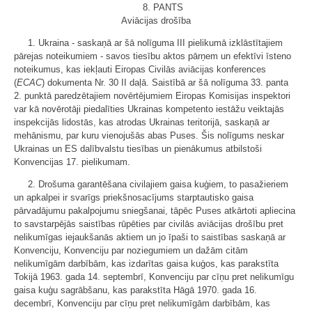
8. PANTS
Aviācijas drošība
1. Ukraina - saskaņā ar šā nolīguma III pielikumā izklāstītajiem
pārejas noteikumiem - savos tiesību aktos pārņem un efektīvi īsteno
noteikumus, kas iekļauti Eiropas Civilās aviācijas konferences
(
ECAC
) dokumenta Nr. 30 II daļā. Saistībā ar šā nolīguma 33. panta
2. punktā paredzētajiem novērtējumiem Eiropas Komisijas inspektori
var kā novērotāji piedalīties Ukrainas kompetento iestāžu veiktajās
inspekcijās lidostās, kas atrodas Ukrainas teritorijā, saskaņā ar
mehānismu, par kuru vienojušās abas Puses. Šis nolīgums neskar
Ukrainas un ES dalībvalstu tiesības un pienākumus atbilstoši
Konvencijas 17. pielikumam.
2. Drošuma garantēšana civilajiem gaisa kuģiem, to pasažieriem
un apkalpei ir svarīgs priekšnosacījums starptautisko gaisa
pārvadājumu pakalpojumu sniegšanai, tāpēc Puses atkārtoti apliecina
to savstarpējās saistības rūpēties par civilās aviācijas drošību pret
nelikumīgas iejaukšanās aktiem un jo īpaši to saistības saskaņā ar
Konvenciju, Konvenciju par noziegumiem un dažām citām
nelikumīgām darbībām, kas izdarītas gaisa kuģos, kas parakstīta
Tokijā 1963. gada 14. septembrī, Konvenciju par cīņu pret nelikumīgu
gaisa kuģu sagrābšanu, kas parakstīta Hāgā 1970. gada 16.
decembrī, Konvenciju par cīņu pret nelikumīgām darbībām, kas