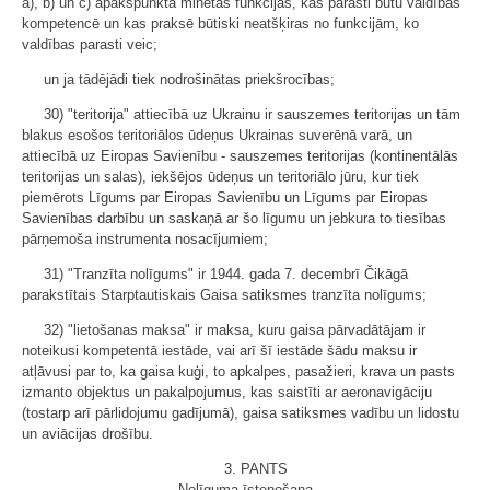
a), b) un c) apakšpunktā minētās funkcijas, kas parasti būtu valdības
kompetencē un kas praksē būtiski neatšķiras no funkcijām, ko
valdības parasti veic;
un ja tādējādi tiek nodrošinātas priekšrocības;
30) "teritorija" attiecībā uz Ukrainu ir sauszemes teritorijas un tām
blakus esošos teritoriālos ūdeņus Ukrainas suverēnā varā, un
attiecībā uz Eiropas Savienību - sauszemes teritorijas (kontinentālās
teritorijas un salas), iekšējos ūdeņus un teritoriālo jūru, kur tiek
piemērots Līgums par Eiropas Savienību un Līgums par Eiropas
Savienības darbību un saskaņā ar šo līgumu un jebkura to tiesības
pārņemoša instrumenta nosacījumiem;
31) "Tranzīta nolīgums" ir 1944. gada 7. decembrī Čikāgā
parakstītais Starptautiskais Gaisa satiksmes tranzīta nolīgums;
32) "lietošanas maksa" ir maksa, kuru gaisa pārvadātājam ir
noteikusi kompetentā iestāde, vai arī šī iestāde šādu maksu ir
atļāvusi par to, ka gaisa kuģi, to apkalpes, pasažieri, krava un pasts
izmanto objektus un pakalpojumus, kas saistīti ar aeronavigāciju
(tostarp arī pārlidojumu gadījumā), gaisa satiksmes vadību un lidostu
un aviācijas drošību.
3. PANTS
Nolīguma īstenošana