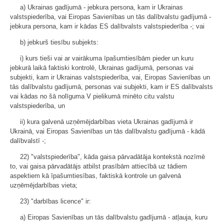
a) Ukrainas gadījumā - jebkura persona, kam ir Ukrainas
valstspiederība, vai Eiropas Savienības un tās dalībvalstu gadījumā -
jebkura persona, kam ir kādas ES dalībvalsts valstspiederība -; vai
b) jebkurš tiesību subjekts:
i) kurs tieši vai ar vairākuma īpašumtiesībām pieder un kuru
jebkurā laikā faktiski kontrolē, Ukrainas gadījumā, personas vai
subjekti, kam ir Ukrainas valstspiederība, vai, Eiropas Savienības un
tās dalībvalstu gadījumā, personas vai subjekti, kam ir ES dalībvalsts
vai kādas no šā nolīguma V pielikumā minēto citu valstu
valstspiederība, un
ii) kura galvenā uzņēmējdarbības vieta Ukrainas gadījumā ir
Ukrainā, vai Eiropas Savienības un tās dalībvalstu gadījumā - kādā
dalībvalstī -;
22) "valstspiederība", kāda gaisa pārvadātāja kontekstā nozīmē
to, vai gaisa pārvadātājs atbilst prasībām attiecībā uz tādiem
aspektiem kā īpašumtiesības, faktiskā kontrole un galvenā
uzņēmējdarbības vieta;
23) "darbības licence" ir:
a) Eiropas Savienības un tās dalībvalstu gadījumā - atļauja, kuru