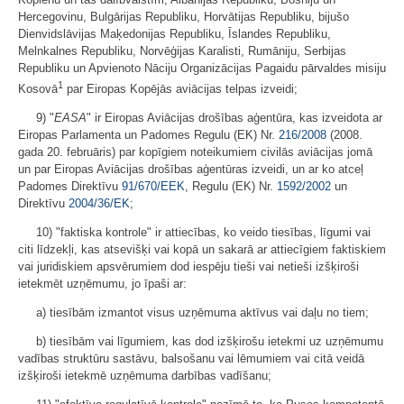
Hercegovinu, Bulgārijas Republiku, Horvātijas Republiku, bijušo
Dienvidslāvijas Maķedonijas Republiku, Īslandes Republiku,
Melnkalnes Republiku, Norvēģijas Karalisti, Rumāniju, Serbijas
Republiku un Apvienoto Nāciju Organizācijas Pagaidu pārvaldes misiju
1
Kosovā
par Eiropas Kopējās aviācijas telpas izveidi;
9) "
EASA
" ir Eiropas Aviācijas drošības aģentūra, kas izveidota ar
Eiropas Parlamenta un Padomes Regulu (EK) Nr.
216/2008
(2008.
gada 20. februāris) par kopīgiem noteikumiem civilās aviācijas jomā
un par Eiropas Aviācijas drošības aģentūras izveidi, un ar ko atceļ
Padomes Direktīvu
91/670/EEK
, Regulu (EK) Nr.
1592/2002
un
Direktīvu
2004/36/EK
;
10) "faktiska kontrole" ir attiecības, ko veido tiesības, līgumi vai
citi līdzekļi, kas atsevišķi vai kopā un sakarā ar attiecīgiem faktiskiem
vai juridiskiem apsvērumiem dod iespēju tieši vai netieši izšķiroši
ietekmēt uzņēmumu, jo īpaši ar:
a) tiesībām izmantot visus uzņēmuma aktīvus vai daļu no tiem;
b) tiesībām vai līgumiem, kas dod izšķirošu ietekmi uz uzņēmumu
vadības struktūru sastāvu, balsošanu vai lēmumiem vai citā veidā
izšķiroši ietekmē uzņēmuma darbības vadīšanu;