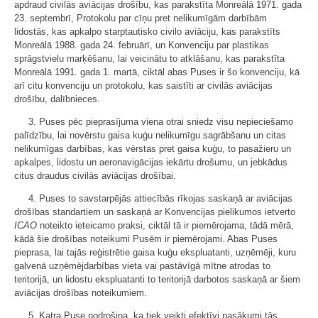
apdraud civilās aviācijas drošību, kas parakstīta Monreālā 1971. gada
23. septembrī, Protokolu par cīņu pret nelikumīgām darbībām
lidostās, kas apkalpo starptautisko civilo aviāciju, kas parakstīts
Monreālā 1988. gada 24. februārī, un Konvenciju par plastikas
sprāgstvielu marķēšanu, lai veicinātu to atklāšanu, kas parakstīta
Monreālā 1991. gada 1. martā, ciktāl abas Puses ir šo konvenciju, kā
arī citu konvenciju un protokolu, kas saistīti ar civilās aviācijas
drošību, dalībnieces.
3. Puses pēc pieprasījuma viena otrai sniedz visu nepieciešamo
palīdzību, lai novērstu gaisa kuģu nelikumīgu sagrābšanu un citas
nelikumīgas darbības, kas vērstas pret gaisa kuģu, to pasažieru un
apkalpes, lidostu un aeronavigācijas iekārtu drošumu, un jebkādus
citus draudus civilās aviācijas drošībai.
4. Puses to savstarpējās attiecībās rīkojas saskaņā ar aviācijas
drošības standartiem un saskaņā ar Konvencijas pielikumos ietverto
ICAO
noteikto ieteicamo praksi, ciktāl tā ir piemērojama, tādā mērā,
kādā šie drošības noteikumi Pusēm ir piemērojami. Abas Puses
pieprasa, lai tajās reģistrētie gaisa kuģu ekspluatanti, uzņēmēji, kuru
galvenā uzņēmējdarbības vieta vai pastāvīgā mītne atrodas to
teritorijā, un lidostu ekspluatanti to teritorijā darbotos saskaņā ar šiem
aviācijas drošības noteikumiem.
5. Katra Puse nodrošina, ka tiek veikti efektīvi pasākumi tās