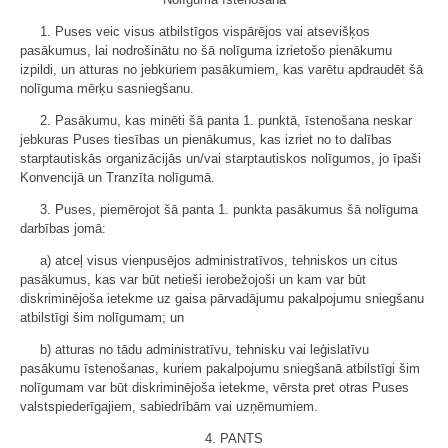
1. Puses veic visus atbilstīgos vispārējos vai atsevišķos
pasākumus, lai nodrošinātu no šā nolīguma izrietošo pienākumu
izpildi, un atturas no jebkuriem pasākumiem, kas varētu apdraudēt šā
nolīguma mērķu sasniegšanu.
2. Pasākumu, kas minēti šā panta 1. punktā, īstenošana neskar
jebkuras Puses tiesības un pienākumus, kas izriet no to dalības
starptautiskās organizācijās un/vai starptautiskos nolīgumos, jo īpaši
Konvencijā un Tranzīta nolīgumā.
3. Puses, piemērojot šā panta 1. punkta pasākumus šā nolīguma
darbības jomā:
a) atceļ visus vienpusējos administratīvos, tehniskos un citus
pasākumus, kas var būt netieši ierobežojoši un kam var būt
diskriminējoša ietekme uz gaisa pārvadājumu pakalpojumu sniegšanu
atbilstīgi šim nolīgumam; un
b) atturas no tādu administratīvu, tehnisku vai leģislatīvu
pasākumu īstenošanas, kuriem pakalpojumu sniegšanā atbilstīgi šim
nolīgumam var būt diskriminējoša ietekme, vērsta pret otras Puses
valstspiederīgajiem, sabiedrībām vai uzņēmumiem.
4. PANTS