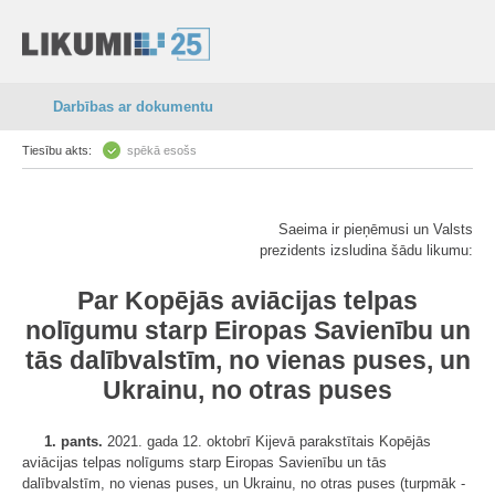
Darbības ar dokumentu
Tiesību akts:
spēkā esošs
Saeima ir pieņēmusi un Valsts
prezidents izsludina šādu likumu:
Par Kopējās aviācijas telpas
nolīgumu starp Eiropas Savienību un
tās dalībvalstīm, no vienas puses, un
Ukrainu, no otras puses
1. pants.
2021. gada 12. oktobrī Kijevā parakstītais Kopējās
aviācijas telpas nolīgums starp Eiropas Savienību un tās
dalībvalstīm, no vienas puses, un Ukrainu, no otras puses (turpmāk -