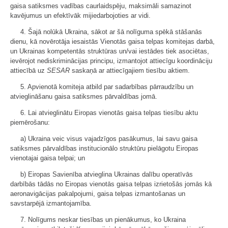
gaisa satiksmes vadības caurlaidspēju, maksimāli samazinot
kavējumus un efektīvāk mijiedarbojoties ar vidi.
4. Šajā nolūkā Ukraina, sākot ar šā nolīguma spēkā stāšanās
dienu, kā novērotāja iesaistās Vienotās gaisa telpas komitejas darbā,
un Ukrainas kompetentās struktūras un/vai iestādes tiek asociētas,
ievērojot nediskriminācijas principu, izmantojot attiecīgu koordināciju
attiecībā uz
SESAR
saskaņā ar attiecīgajiem tiesību aktiem.
5. Apvienotā komiteja atbild par sadarbības pārraudzību un
atvieglināšanu gaisa satiksmes pārvaldības jomā.
6. Lai atvieglinātu Eiropas vienotās gaisa telpas tiesību aktu
piemērošanu:
a) Ukraina veic visus vajadzīgos pasākumus, lai savu gaisa
satiksmes pārvaldības institucionālo struktūru pielāgotu Eiropas
vienotajai gaisa telpai; un
b) Eiropas Savienība atvieglina Ukrainas dalību operatīvās
darbībās tādās no Eiropas vienotās gaisa telpas izrietošās jomās kā
aeronavigācijas pakalpojumi, gaisa telpas izmantošanas un
savstarpējā izmantojamība.
7. Nolīgums neskar tiesības un pienākumus, ko Ukraina