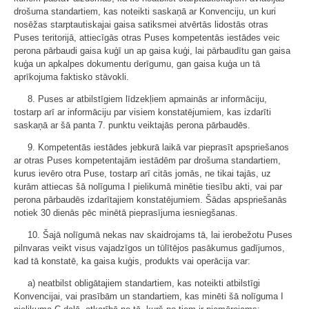
drošuma standartiem, kas noteikti saskaņā ar Konvenciju, un kuri
nosēžas starptautiskajai gaisa satiksmei atvērtās lidostās otras
Puses teritorijā, attiecīgās otras Puses kompetentās iestādes veic
perona pārbaudi gaisa kuģī un ap gaisa kuģi, lai pārbaudītu gan gaisa
kuģa un apkalpes dokumentu derīgumu, gan gaisa kuģa un tā
aprīkojuma faktisko stāvokli.
8. Puses ar atbilstīgiem līdzekļiem apmainās ar informāciju,
tostarp arī ar informāciju par visiem konstatējumiem, kas izdarīti
saskaņā ar šā panta 7. punktu veiktajās perona pārbaudēs.
9. Kompetentās iestādes jebkurā laikā var pieprasīt apspriešanos
ar otras Puses kompetentajām iestādēm par drošuma standartiem,
kurus ievēro otra Puse, tostarp arī citās jomās, ne tikai tajās, uz
kurām attiecas šā nolīguma I pielikumā minētie tiesību akti, vai par
perona pārbaudēs izdarītajiem konstatējumiem. Šādas apspriešanās
notiek 30 dienās pēc minētā pieprasījuma iesniegšanas.
10. Šajā nolīgumā nekas nav skaidrojams tā, lai ierobežotu Puses
pilnvaras veikt visus vajadzīgos un tūlītējos pasākumus gadījumos,
kad tā konstatē, ka gaisa kuģis, produkts vai operācija var:
a) neatbilst obligātajiem standartiem, kas noteikti atbilstīgi
Konvencijai, vai prasībām un standartiem, kas minēti šā nolīguma I