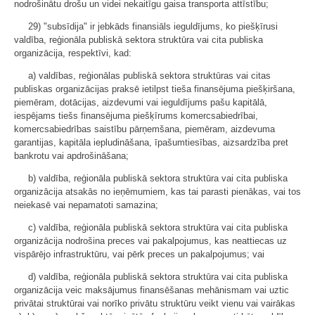
nodrošinātu drošu un videi nekaitīgu gaisa transporta attīstību;
29) "subsīdija" ir jebkāds finansiāls ieguldījums, ko piešķīrusi
valdība, reģionāla publiskā sektora struktūra vai cita publiska
organizācija, respektīvi, kad:
a) valdības, reģionālas publiskā sektora struktūras vai citas
publiskas organizācijas praksē ietilpst tieša finansējuma piešķiršana,
piemēram, dotācijas, aizdevumi vai ieguldījums pašu kapitālā,
iespējams tiešs finansējuma piešķīrums komercsabiedrībai,
komercsabiedrības saistību pārņemšana, piemēram, aizdevuma
garantijas, kapitāla iepludināšana, īpašumtiesības, aizsardzība pret
bankrotu vai apdrošināšana;
b) valdība, reģionāla publiskā sektora struktūra vai cita publiska
organizācija atsakās no ieņēmumiem, kas tai parasti pienākas, vai tos
neiekasē vai nepamatoti samazina;
c) valdība, reģionāla publiskā sektora struktūra vai cita publiska
organizācija nodrošina preces vai pakalpojumus, kas neattiecas uz
vispārējo infrastruktūru, vai pērk preces un pakalpojumus; vai
d) valdība, reģionāla publiskā sektora struktūra vai cita publiska
organizācija veic maksājumus finansēšanas mehānismam vai uztic
privātai struktūrai vai norīko privātu struktūru veikt vienu vai vairākas