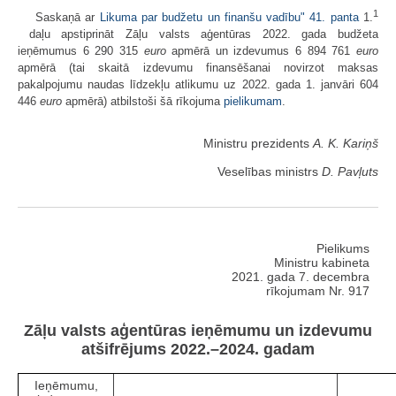
1
Saskaņā ar
Likuma par budžetu un finanšu vadību" 41. panta
1.
daļu apstiprināt Zāļu valsts aģentūras 2022. gada budžeta
ieņēmumus 6 290 315
euro
apmērā un izdevumus 6 894 761
euro
apmērā (tai skaitā izdevumu finansēšanai novirzot maksas
pakalpojumu naudas līdzekļu atlikumu uz 2022. gada 1. janvāri 604
446
euro
apmērā) atbilstoši šā rīkojuma
​pielikumam
.
Ministru prezidents
A. K. Kariņš
Veselības ministrs
D. Pavļuts
Pielikums
Ministru kabineta
2021. gada 7. decembra
rīkojumam Nr. 917
Zāļu valsts aģentūras ieņēmumu un izdevumu
atšifrējums 2022.–2024. gadam
Ieņēmumu,