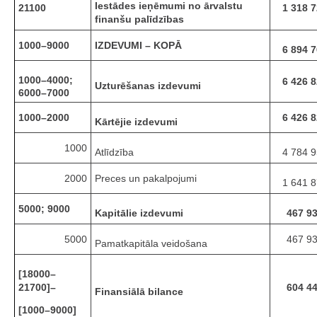
Iestādes ieņēmumi no ārvalstu
21100
1 318 
finanšu palīdzības
1000–9000
IZDEVUMI – KOPĀ
6 894 
1000–4000;
6 426 
Uzturēšanas izdevumi
6000–7000
1000–2000
6 426 
Kārtējie izdevumi
1000
Atlīdzība
4 784 
2000
Preces un pakalpojumi
1 641 
5000; 9000
Kapitālie izdevumi
467 9
5000
467 9
Pamatkapitāla veidošana
[18000–
21700]–
604 4
Finansiālā bilance
[1000–9000]