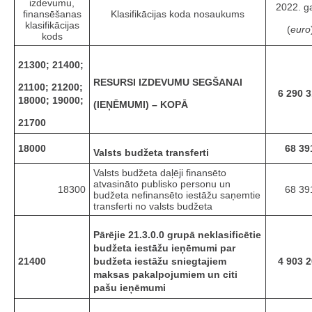
izdevumu,
2022. g
finansēšanas
Klasifikācijas koda nosaukums
klasifikācijas
(
euro
kods
21300; 21400;
RESURSI IZDEVUMU SEGŠANAI
21100; 21200;
6 290 
18000; 19000;
(IEŅĒMUMI) – KOPĀ
21700
18000
68 39
Valsts budžeta transferti
Valsts budžeta daļēji finansēto
atvasināto publisko personu un
18300
68 39
budžeta nefinansēto iestāžu saņemtie
transferti no valsts budžeta
Pārējie 21.3.0.0 grupā neklasificētie
budžeta iestāžu ieņēmumi par
21400
budžeta iestāžu sniegtajiem
4 903 
maksas pakalpojumiem un citi
pašu ieņēmumi