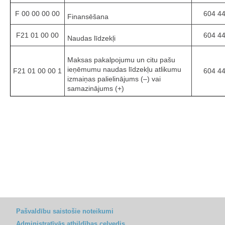
F 00 00 00 00
604 4
Finansēšana
F21 01 00 00
604 4
Naudas līdzekļi
Maksas pakalpojumu un citu pašu
ieņēmumu naudas līdzekļu atlikumu
F21 01 00 00 1
604 4
izmaiņas palielinājums (–) vai
samazinājums (+)
Pašvaldību saistošie noteikumi
Administratīvās atbildības ceļvedis