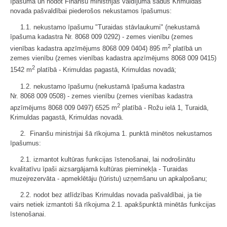
īpašumā un nodot Finanšu ministrijas valdījumā šādus Krimuldas
novada pašvaldībai piederošos nekustamos īpašumus:
1.1. nekustamo īpašumu "Turaidas stāvlaukumi" (nekustamā
īpašuma kadastra Nr. 8068 009 0292) - zemes vienību (zemes
2
vienības kadastra apzīmējums 8068 009 0404) 895 m
platībā un
zemes vienību (zemes vienības kadastra apzīmējums 8068 009 0415)
2
1542 m
platībā - Krimuldas pagastā, Krimuldas novadā;
1.2. nekustamo īpašumu (nekustamā īpašuma kadastra
Nr. 8068 009 0508) - zemes vienību (zemes vienības kadastra
2
apzīmējums 8068 009 0497) 6525 m
platībā - Rožu ielā 1, Turaidā,
Krimuldas pagastā, Krimuldas novadā.
2. Finanšu ministrijai šā rīkojuma 1. punktā minētos nekustamos
īpašumus:
2.1. izmantot kultūras funkcijas īstenošanai, lai nodrošinātu
kvalitatīvu īpaši aizsargājamā kultūras pieminekļa - Turaidas
muzejrezervāta - apmeklētāju (tūristu) uzņemšanu un apkalpošanu;
2.2. nodot bez atlīdzības Krimuldas novada pašvaldībai, ja tie
vairs netiek izmantoti šā rīkojuma 2.1. apakšpunktā minētās funkcijas
īstenošanai.