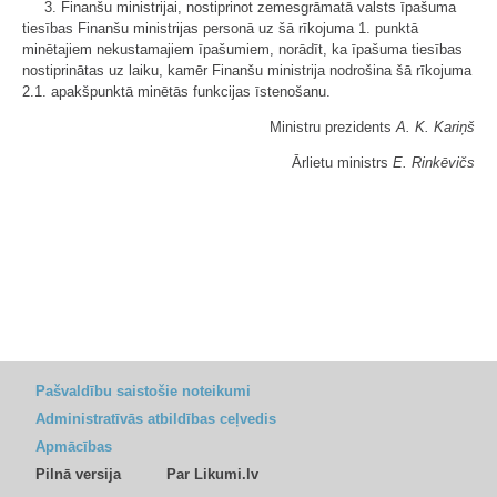
3. Finanšu ministrijai, nostiprinot zemesgrāmatā valsts īpašuma
tiesības Finanšu ministrijas personā uz šā rīkojuma 1. punktā
minētajiem nekustamajiem īpašumiem, norādīt, ka īpašuma tiesības
nostiprinātas uz laiku, kamēr Finanšu ministrija nodrošina šā rīkojuma
2.1. apakšpunktā minētās funkcijas īstenošanu.
Ministru prezidents
A. K. Kariņš
Ārlietu ministrs
E. Rinkēvičs
Pašvaldību saistošie noteikumi
Administratīvās atbildības ceļvedis
Apmācības
Pilnā versija
Par Likumi.lv