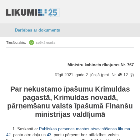
Darbības ar dokumentu
Tiesību akts:
spēkā esošs
Ministru kabineta rīkojums Nr. 367
Rīgā 2021. gada 2. jūnijā (prot. Nr. 45 12. §)
Par nekustamo īpašumu Krimuldas
pagastā, Krimuldas novadā,
pārņemšanu valsts īpašumā Finanšu
ministrijas valdījumā
1. Saskaņā ar
Publiskas personas mantas atsavināšanas likuma
42.
panta otro daļu un
43.
pantu pārņemt bez atlīdzības valsts