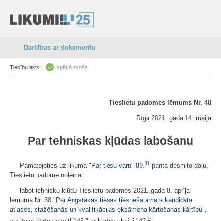
Darbības ar dokumentu
Tiesību akts:
spēkā esošs
Tieslietu padomes lēmums Nr. 48
Rīgā 2021. gada 14. maijā
Par tehniskas kļūdas labošanu
11
Pamatojoties uz likuma "
Par tiesu varu
"
89.
panta
desmito daļu,
Tieslietu padome nolēma:
labot tehnisku kļūdu Tieslietu padomes 2021. gada 8. aprīļa
lēmumā Nr. 38 "
Par Augstākās tiesas tiesneša amata kandidāta
atlases, stažēšanās un kvalifikācijas eksāmena kārtošanas kārtību
",
1