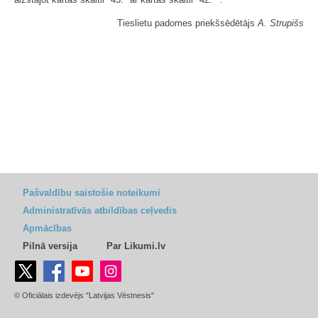
aizstājot kārtas skaitli "43." ar kārtas skaitli "42.
".
Tieslietu padomes priekšsēdētājs
A. Strupišs
Pašvaldību saistošie noteikumi
Administratīvās atbildības ceļvedis
Apmācības
Pilnā versija
Par Likumi.lv
© Oficiālais izdevējs "Latvijas Vēstnesis"