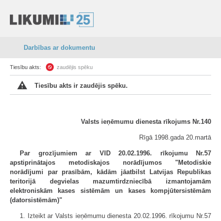
Darbības ar dokumentu
Tiesību akts:
zaudējis spēku
Tiesību akts ir zaudējis spēku.
Valsts ieņēmumu dienesta rīkojums Nr.140
Rīgā 1998.gada 20.martā
Par grozījumiem ar VID 20.02.1996. rīkojumu Nr.57
apstiprinātajos metodiskajos norādījumos "Metodiskie
norādījumi par prasībām, kādām jāatbilst Latvijas Republikas
teritorijā degvielas mazumtirdzniecībā izmantojamām
elektroniskām kases sistēmām un kases kompjūtersistēmām
(datorsistēmām)"
1. Izteikt ar Valsts ieņēmumu dienesta 20.02.1996. rīkojumu Nr.57