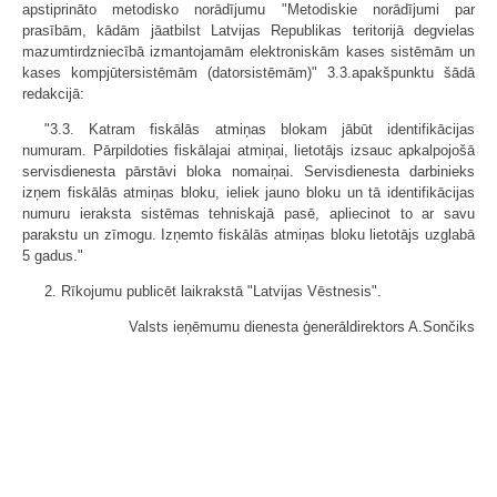
apstiprināto metodisko norādījumu "Metodiskie norādījumi par
prasībām, kādām jāatbilst Latvijas Republikas teritorijā degvielas
mazumtirdzniecībā izmantojamām elektroniskām kases sistēmām un
kases kompjūtersistēmām (datorsistēmām)" 3.3.apakšpunktu šādā
redakcijā:
"3.3. Katram fiskālās atmiņas blokam jābūt identifikācijas
numuram. Pārpildoties fiskālajai atmiņai, lietotājs izsauc apkalpojošā
servisdienesta pārstāvi bloka nomaiņai. Servisdienesta darbinieks
izņem fiskālās atmiņas bloku, ieliek jauno bloku un tā identifikācijas
numuru ieraksta sistēmas tehniskajā pasē, apliecinot to ar savu
parakstu un zīmogu. Izņemto fiskālās atmiņas bloku lietotājs uzglabā
5 gadus."
2. Rīkojumu publicēt laikrakstā "Latvijas Vēstnesis".
Valsts ieņēmumu dienesta ģenerāldirektors A.Sončiks