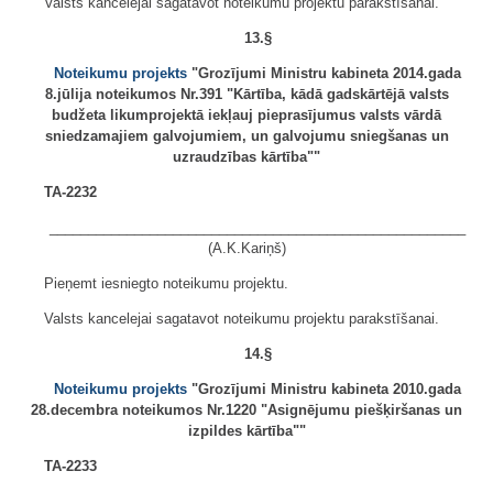
Valsts kancelejai sagatavot noteikumu projektu parakstīšanai.
13.§
Noteikumu projekts
"Grozījumi Ministru kabineta 2014.gada
8.jūlija noteikumos Nr.391 "Kārtība, kādā gadskārtējā valsts
budžeta likumprojektā iekļauj pieprasījumus valsts vārdā
sniedzamajiem galvojumiem, un galvojumu sniegšanas un
uzraudzības kārtība""
TA-2232
______________________________________________________
(A.K.Kariņš)
Pieņemt iesniegto noteikumu projektu.
Valsts kancelejai sagatavot noteikumu projektu parakstīšanai.
14.§
Noteikumu projekts
"Grozījumi Ministru kabineta 2010.gada
28.decembra noteikumos Nr.1220 "Asignējumu piešķiršanas un
izpildes kārtība""
TA-2233