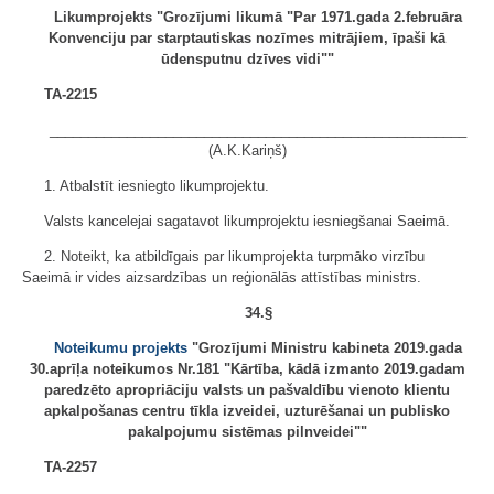
Likumprojekts "Grozījumi likumā "Par 1971.gada 2.februāra
Konvenciju par starptautiskas nozīmes mitrājiem, īpaši kā
ūdensputnu dzīves vidi""
TA-2215
______________________________________________________
(A.K.Kariņš)
1. Atbalstīt iesniegto likumprojektu.
Valsts kancelejai sagatavot likumprojektu iesniegšanai Saeimā.
2. Noteikt, ka atbildīgais par likumprojekta turpmāko virzību
Saeimā ir vides aizsardzības un reģionālās attīstības ministrs.
34.§
Noteikumu projekts
"Grozījumi Ministru kabineta 2019.gada
30.aprīļa noteikumos Nr.181 "Kārtība, kādā izmanto 2019.gadam
paredzēto apropriāciju valsts un pašvaldību vienoto klientu
apkalpošanas centru tīkla izveidei, uzturēšanai un publisko
pakalpojumu sistēmas pilnveidei""
TA-2257