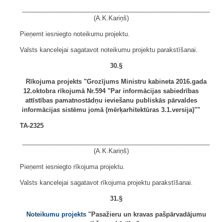
______________________________________________________
(A.K.Kariņš)
Pieņemt iesniegto noteikumu projektu.
Valsts kancelejai sagatavot noteikumu projektu parakstīšanai.
30.§
Rīkojuma projekts "Grozījums Ministru kabineta 2016.gada
12.oktobra rīkojumā Nr.594 "Par informācijas sabiedrības
attīstības pamatnostādņu ieviešanu publiskās pārvaldes
informācijas sistēmu jomā (mērķarhitektūras 3.1.versija)""
TA-2325
______________________________________________________
(A.K.Kariņš)
Pieņemt iesniegto rīkojuma projektu.
Valsts kancelejai sagatavot rīkojuma projektu parakstīšanai.
31.§
Noteikumu projekts
"Pasažieru un kravas pašpārvadājumu