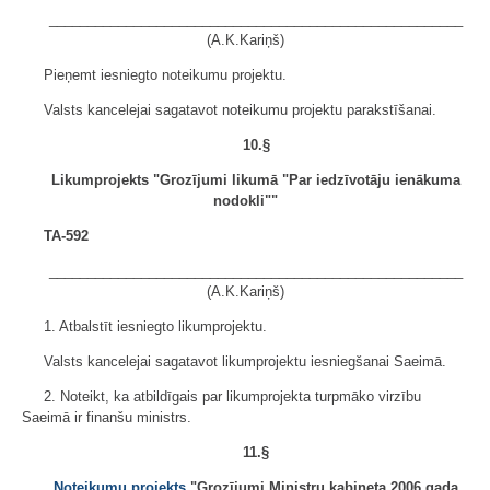
______________________________________________________
(A.K.Kariņš)
Pieņemt iesniegto noteikumu projektu.
Valsts kancelejai sagatavot noteikumu projektu parakstīšanai.
10.§
Likumprojekts "Grozījumi likumā "Par iedzīvotāju ienākuma
nodokli""
TA-592
______________________________________________________
(A.K.Kariņš)
1. Atbalstīt iesniegto likumprojektu.
Valsts kancelejai sagatavot likumprojektu iesniegšanai Saeimā.
2. Noteikt, ka atbildīgais par likumprojekta turpmāko virzību
Saeimā ir finanšu ministrs.
11.§
Noteikumu projekts
"Grozījumi Ministru kabineta 2006.gada