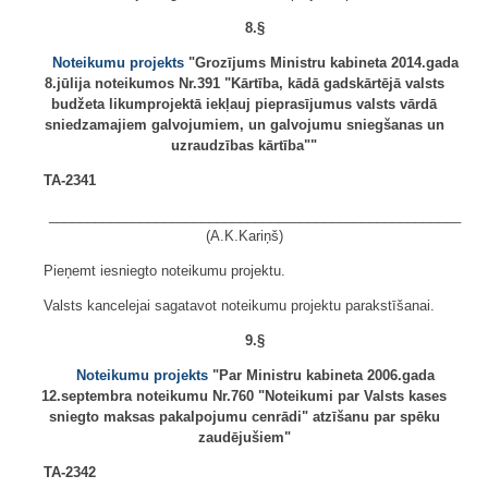
8.§
Noteikumu projekts
"Grozījums Ministru kabineta 2014.gada
8.jūlija noteikumos Nr.391 "Kārtība, kādā gadskārtējā valsts
budžeta likumprojektā iekļauj pieprasījumus valsts vārdā
sniedzamajiem galvojumiem, un galvojumu sniegšanas un
uzraudzības kārtība""
TA-2341
______________________________________________________
(A.K.Kariņš)
Pieņemt iesniegto noteikumu projektu.
Valsts kancelejai sagatavot noteikumu projektu parakstīšanai.
9.§
Noteikumu projekts
"Par Ministru kabineta 2006.gada
12.septembra noteikumu Nr.760 "Noteikumi par Valsts kases
sniegto maksas pakalpojumu cenrādi" atzīšanu par spēku
zaudējušiem"
TA-2342