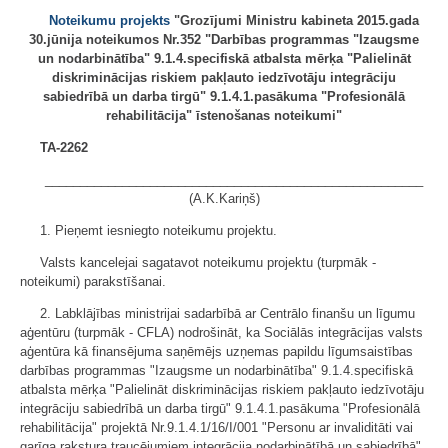
Noteikumu projekts
"Grozījumi Ministru kabineta 2015.gada
30.jūnija noteikumos Nr.352 "Darbības programmas "Izaugsme
un nodarbinātība" 9.1.4.specifiskā atbalsta mērķa "Palielināt
diskriminācijas riskiem pakļauto iedzīvotāju integrāciju
sabiedrībā un darba tirgū" 9.1.4.1.pasākuma "Profesionālā
rehabilitācija" īstenošanas noteikumi"
TA-2262
______________________________________________________
(A.K.Kariņš)
1. Pieņemt iesniegto noteikumu projektu.
Valsts kancelejai sagatavot noteikumu projektu (turpmāk -
noteikumi) parakstīšanai.
2. Labklājības ministrijai sadarbībā ar Centrālo finanšu un līgumu
aģentūru (turpmāk - CFLA) nodrošināt, ka Sociālās integrācijas valsts
aģentūra kā finansējuma saņēmējs uzņemas papildu līgumsaistības
darbības programmas "Izaugsme un nodarbinātība" 9.1.4.specifiskā
atbalsta mērķa "Palielināt diskriminācijas riskiem pakļauto iedzīvotāju
integrāciju sabiedrībā un darba tirgū" 9.1.4.1.pasākuma "Profesionālā
rehabilitācija" projektā Nr.9.1.4.1/16/I/001 "Personu ar invaliditāti vai
garīga rakstura traucējumiem integrācija nodarbinātībā un sabiedrībā",