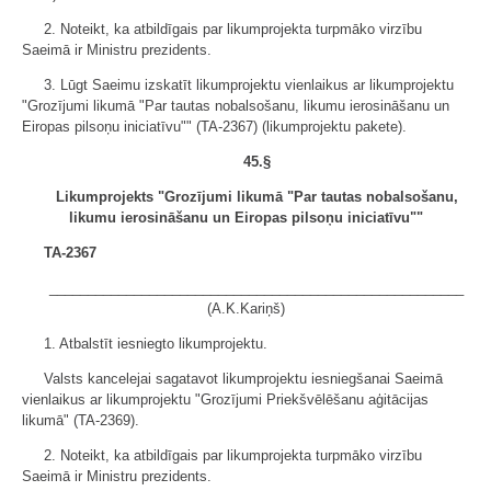
2. Noteikt, ka atbildīgais par likumprojekta turpmāko virzību
Saeimā ir Ministru prezidents.
3. Lūgt Saeimu izskatīt likumprojektu vienlaikus ar likumprojektu
"Grozījumi likumā "Par tautas nobalsošanu, likumu ierosināšanu un
Eiropas pilsoņu iniciatīvu"" (TA-2367) (likumprojektu pakete).
45.§
Likumprojekts "Grozījumi likumā "Par tautas nobalsošanu,
likumu ierosināšanu un Eiropas pilsoņu iniciatīvu""
TA-2367
______________________________________________________
(A.K.Kariņš)
1. Atbalstīt iesniegto likumprojektu.
Valsts kancelejai sagatavot likumprojektu iesniegšanai Saeimā
vienlaikus ar likumprojektu "Grozījumi Priekšvēlēšanu aģitācijas
likumā" (TA-2369).
2. Noteikt, ka atbildīgais par likumprojekta turpmāko virzību
Saeimā ir Ministru prezidents.