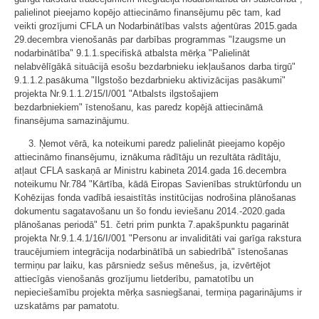
palielinot pieejamo kopējo attiecināmo finansējumu pēc tam, kad
veikti grozījumi CFLA un Nodarbinātības valsts aģentūras 2015.gada
29.decembra vienošanās par darbības programmas "Izaugsme un
nodarbinātība" 9.1.1.specifiskā atbalsta mērķa "Palielināt
nelabvēlīgākā situācijā esošu bezdarbnieku iekļaušanos darba tirgū"
9.1.1.2.pasākuma "Ilgstošo bezdarbnieku aktivizācijas pasākumi"
projekta Nr.9.1.1.2/15/I/001 "Atbalsts ilgstošajiem
bezdarbniekiem" īstenošanu, kas paredz kopējā attiecināmā
finansējuma samazinājumu.
3. Ņemot vērā, ka noteikumi paredz palielināt pieejamo kopējo
attiecināmo finansējumu, iznākuma rādītāju un rezultāta rādītāju,
atļaut CFLA saskaņā ar Ministru kabineta 2014.gada 16.decembra
noteikumu Nr.784 "Kārtība, kādā Eiropas Savienības struktūrfondu un
Kohēzijas fonda vadībā iesaistītās institūcijas nodrošina plānošanas
dokumentu sagatavošanu un šo fondu ieviešanu 2014.-2020.gada
plānošanas periodā" 51. četri prim punkta 7.apakšpunktu pagarināt
projekta Nr.9.1.4.1/16/I/001 "Personu ar invaliditāti vai garīga rakstura
traucējumiem integrācija nodarbinātībā un sabiedrībā" īstenošanas
termiņu par laiku, kas pārsniedz sešus mēnešus, ja, izvērtējot
attiecīgās vienošanās grozījumu lietderību, pamatotību un
nepieciešamību projekta mērķa sasniegšanai, termiņa pagarinājums ir
uzskatāms par pamatotu.