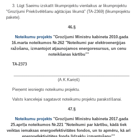
3. Lūgt Saeimu izskatīt likumprojektu vienlaikus ar likumprojektu
"Grozījumi Priekšvēlēšanu aģitācijas likumā" (TA-2369) (likumprojektu
pakete).
46.§
Noteikumu projekts
"Grozījumi Ministru kabineta 2010.gada
16.marta noteikumos Nr.262 "Noteikumi par elektroenerģijas
ražošanu, izmantojot atjaunojamos energoresursus, un cenu
noteikšanas kārtību""
TA-2373
______________________________________________________
(A.K.Kariņš)
Pieņemt iesniegto noteikumu projektu.
Valsts kancelejai sagatavot noteikumu projektu parakstīšanai.
47.§
Noteikumu projekts
"Grozījumi Ministru kabineta 2017.gada
25.aprīļa noteikumos Nr.221 "Noteikumi par kārtību, kādā tiek
veiktas iemaksas energoefektivitātes fondos, un to apmēru, kā arī
energoefektivitātes fonda līdzekļu izmantošanu""