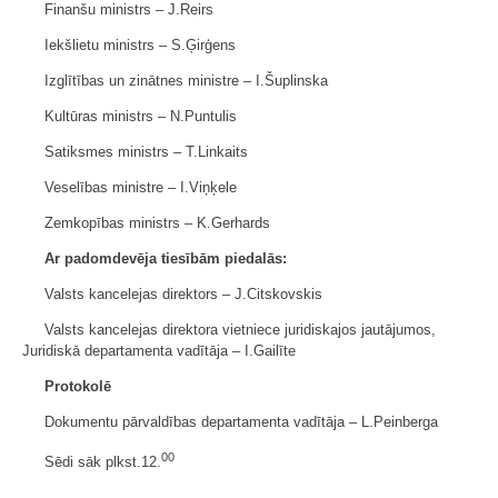
Finanšu ministrs ‒ J.Reirs
Iekšlietu ministrs ‒ S.Ģirģens
Izglītības un zinātnes ministre ‒ I.Šuplinska
Kultūras ministrs ‒ N.Puntulis
Satiksmes ministrs ‒ T.Linkaits
Veselības ministre ‒ I.Viņķele
Zemkopības ministrs ‒ K.Gerhards
Ar padomdevēja tiesībām piedalās:
Valsts kancelejas direktors ‒ J.Citskovskis
Valsts kancelejas direktora vietniece juridiskajos jautājumos,
Juridiskā departamenta vadītāja ‒ I.Gailīte
Protokolē
Dokumentu pārvaldības departamenta vadītāja ‒ L.Peinberga
00
Sēdi sāk plkst.12.