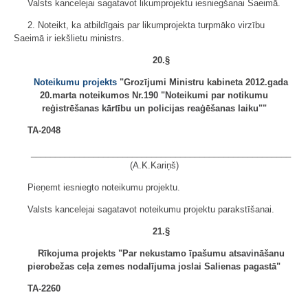
Valsts kancelejai sagatavot likumprojektu iesniegšanai Saeimā.
2. Noteikt, ka atbildīgais par likumprojekta turpmāko virzību
Saeimā ir iekšlietu ministrs.
20.§
Noteikumu projekts
"Grozījumi Ministru kabineta 2012.gada
20.marta noteikumos Nr.190 "Noteikumi par notikumu
reģistrēšanas kārtību un policijas reaģēšanas laiku""
TA-2048
______________________________________________________
(A.K.Kariņš)
Pieņemt iesniegto noteikumu projektu.
Valsts kancelejai sagatavot noteikumu projektu parakstīšanai.
21.§
Rīkojuma projekts "Par nekustamo īpašumu atsavināšanu
pierobežas ceļa zemes nodalījuma joslai Salienas pagastā"
TA-2260