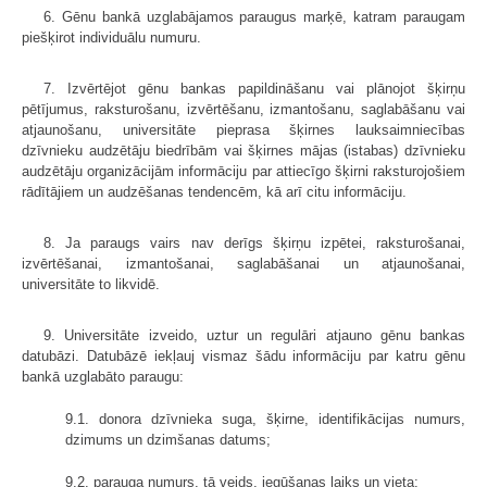
6. Gēnu bankā uzglabājamos paraugus marķē, katram paraugam
piešķirot individuālu numuru.
7. Izvērtējot gēnu bankas papildināšanu vai plānojot šķirņu
pētījumus, raksturošanu, izvērtēšanu, izmantošanu, saglabāšanu vai
atjaunošanu, universitāte pieprasa šķirnes lauksaimniecības
dzīvnieku audzētāju biedrībām vai šķirnes mājas (istabas) dzīvnieku
audzētāju organizācijām informāciju par attiecīgo šķirni raksturojošiem
rādītājiem un audzēšanas tendencēm, kā arī citu informāciju.
8. Ja paraugs vairs nav derīgs šķirņu izpētei, raksturošanai,
izvērtēšanai, izmantošanai, saglabāšanai un atjaunošanai,
universitāte to likvidē.
9. Universitāte izveido, uztur un regulāri atjauno gēnu bankas
datubāzi. Datubāzē iekļauj vismaz šādu informāciju par katru gēnu
bankā uzglabāto paraugu:
9.1. donora dzīvnieka suga, šķirne, identifikācijas numurs,
dzimums un dzimšanas datums;
9.2. parauga numurs, tā veids, iegūšanas laiks un vieta;