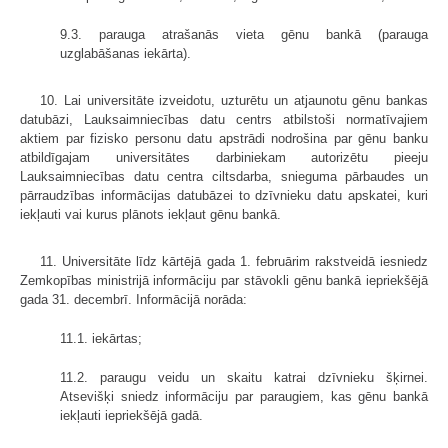
9.3. parauga atrašanās vieta gēnu bankā (parauga
uzglabāšanas iekārta).
10. Lai universitāte izveidotu, uzturētu un atjaunotu gēnu bankas
datubāzi, Lauksaimniecības datu centrs atbilstoši normatīvajiem
aktiem par fizisko personu datu apstrādi nodrošina par gēnu banku
atbildīgajam universitātes darbiniekam autorizētu pieeju
Lauksaimniecības datu centra ciltsdarba, snieguma pārbaudes un
pārraudzības informācijas datubāzei to dzīvnieku datu apskatei, kuri
iekļauti vai kurus plānots iekļaut gēnu bankā.
11. Universitāte līdz kārtējā gada 1. februārim rakstveidā iesniedz
Zemkopības ministrijā informāciju par stāvokli gēnu bankā iepriekšējā
gada 31. decembrī. Informācijā norāda:
11.1. iekārtas;
11.2. paraugu veidu un skaitu katrai dzīvnieku šķirnei.
Atsevišķi sniedz informāciju par paraugiem, kas gēnu bankā
iekļauti iepriekšējā gadā.