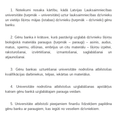
1. Noteikumi nosaka kārtību, kādā Latvijas Lauksaimniecības
universitāte (turpmāk – universitāte) uztur lauksaimniecības dzīvnieku
un vietējo šķirņu mājas (istabas) dzīvnieku (turpmāk – dzīvnieki) gēnu
banku.
2. Gēnu banka ir krātuve, kurā pastāvīgi uzglabā dzīvnieku šķirņu
bioloģiskā materiāla paraugus (turpmāk – paraugi) – asinis, audus,
matus, spermu, olšūnas, embrijus un citu materiālu – šķirņu izpētei,
raksturošanai, izvērtēšanai, izmantošanai, saglabāšanai un
atjaunošanai.
3. Gēnu bankas uzturēšanai universitāte nodrošina atbilstošas
kvalifikācijas darbiniekus, telpas, iekārtas un materiālus.
4. Universitāte nodrošina atbilstošus uzglabāšanas apstākļus
katram gēnu bankā uzglabātajam parauga veidam.
5. Universitāte atbilstoši pieejamiem finanšu līdzekļiem papildina
gēnu banku ar paraugiem, kas iegūti no veseliem dzīvniekiem.