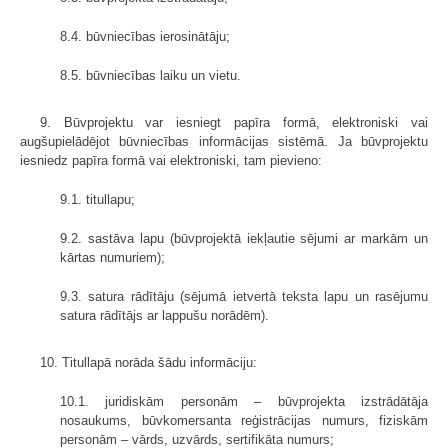
8.4. būvniecības ierosinātāju;
8.5. būvniecības laiku un vietu.
9. Būvprojektu var iesniegt papīra formā, elektroniski vai
augšupielādējot būvniecības informācijas sistēmā. Ja būvprojektu
iesniedz papīra formā vai elektroniski, tam pievieno:
9.1. titullapu;
9.2. sastāva lapu (būvprojektā iekļautie sējumi ar markām un
kārtas numuriem);
9.3. satura rādītāju (sējumā ietvertā teksta lapu un rasējumu
satura rādītājs ar lappušu norādēm).
10. Titullapā norāda šādu informāciju:
10.1. juridiskām personām – būvprojekta izstrādātāja
nosaukums, būvkomersanta reģistrācijas numurs, fiziskām
personām – vārds, uzvārds, sertifikāta numurs;