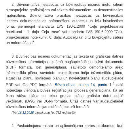
2. Būvnormatīvs neattiecas uz būvniecības ieceres metu, citiem
pirmsprojekta grafiskajiem vai teksta dokumentiem un demonstrācijas
materiāliem. Būvnormatīva prasības neattiecas uz būvniecības
ieceres dokumentācijas noformēšanu autoceļu un ielu būvniecības
jomā, piemērojot standartu LVS 190-1:2000 "Ceļu projektēšanas
noteikumi – 1. daļa: Ceļa trase" vai standartu LVS 190-6:2009 "Ceļu
projektēšanas noteikumi. 6. daļa: Autoceļu un tiltu būvprojektu saturs
un noformēšana".
3. Būvniecības ieceres dokumentācijas teksta un grafiskās datnes
būvniecības informācijas sistēmā augšupielādē portatīvā dokumenta
(PDF) formātā, bet ģenerālplānu, savietoto demontējamo ārējo
inženiertīklu plānu, savietoto projektējamo ārējo inženiertīklu plānu,
situācijas plānu, novietnes plānu un novietojuma plānu augšupielādē
4
PDF vai GeoPDF formātā.
Būvniecības likuma
14. panta
1.
daļā
noteiktajā vienotajā būves reģistrācijas procesā ģenerālplāna, kā arī
ēkas stāva plāna un telpu grupas plāna grafisko datni dublē
vektordatu (DWG vai DGN) formātā. Citas datnes var augšupielādēt
būvniecības informācijas sistēmā jebkurā formātā.
(MK
16.12.2025.
noteikumu Nr. 762 redakcijā)
4. Paskaidrojuma raksta un apliecinājuma kartes pielikumus, kuri