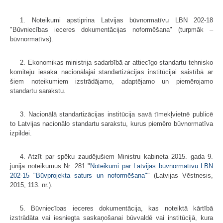
1. Noteikumi apstiprina Latvijas būvnormatīvu LBN 202-18
"Būvniecības ieceres dokumentācijas noformēšana" (turpmāk –
būvnormatīvs).
2. Ekonomikas ministrija sadarbībā ar attiecīgo standartu tehnisko
komiteju iesaka nacionālajai standartizācijas institūcijai saistībā ar
šiem noteikumiem izstrādājamo, adaptējamo un piemērojamo
standartu sarakstu.
3. Nacionālā standartizācijas institūcija savā tīmekļvietnē publicē
to Latvijas nacionālo standartu sarakstu, kurus piemēro būvnormatīva
izpildei.
4. Atzīt par spēku zaudējušiem Ministru kabineta 2015. gada 9.
jūnija noteikumus Nr. 281 "
Noteikumi par Latvijas būvnormatīvu LBN
202-15 "Būvprojekta saturs un noformēšana"
" (Latvijas Vēstnesis,
2015, 113. nr.).
5. Būvniecības ieceres dokumentācija, kas noteiktā kārtībā
izstrādāta vai iesniegta saskaņošanai būvvaldē vai institūcijā, kura