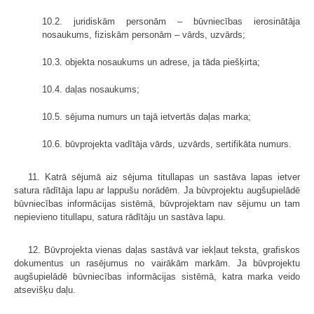
10.2. juridiskām personām – būvniecības ierosinātāja
nosaukums, fiziskām personām – vārds, uzvārds;
10.3. objekta nosaukums un adrese, ja tāda piešķirta;
10.4. daļas nosaukums;
10.5. sējuma numurs un tajā ietvertās daļas marka;
10.6. būvprojekta vadītāja vārds, uzvārds, sertifikāta numurs.
11. Katrā sējumā aiz sējuma titullapas un sastāva lapas ietver
satura rādītāja lapu ar lappušu norādēm. Ja būvprojektu augšupielādē
būvniecības informācijas sistēmā, būvprojektam nav sējumu un tam
nepievieno titullapu, satura rādītāju un sastāva lapu.
12. Būvprojekta vienas daļas sastāvā var iekļaut teksta, grafiskos
dokumentus un rasējumus no vairākām markām. Ja būvprojektu
augšupielādē būvniecības informācijas sistēmā, katra marka veido
atsevišķu daļu.