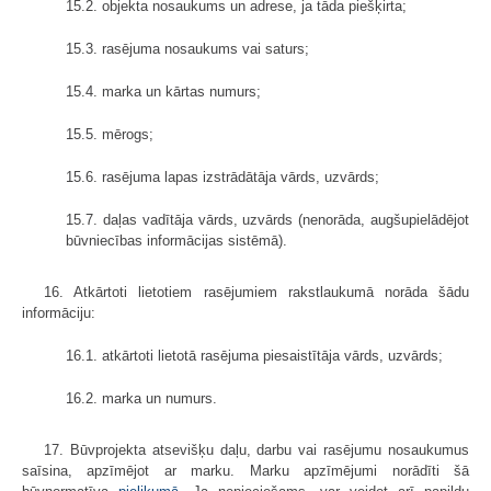
15.2. objekta nosaukums un adrese, ja tāda piešķirta;
15.3. rasējuma nosaukums vai saturs;
15.4. marka un kārtas numurs;
15.5. mērogs;
15.6. rasējuma lapas izstrādātāja vārds, uzvārds;
15.7. daļas vadītāja vārds, uzvārds (nenorāda, augšupielādējot
būvniecības informācijas sistēmā).
16. Atkārtoti lietotiem rasējumiem rakstlaukumā norāda šādu
informāciju:
16.1. atkārtoti lietotā rasējuma piesaistītāja vārds, uzvārds;
16.2. marka un numurs.
17. Būvprojekta atsevišķu daļu, darbu vai rasējumu nosaukumus
saīsina, apzīmējot ar marku. Marku apzīmējumi norādīti šā