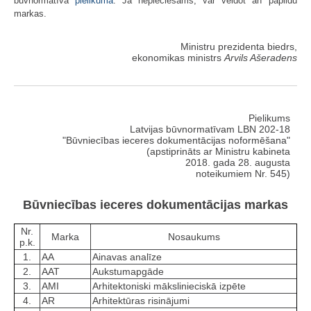
būvnormatīva
pielikumā
. Ja nepieciešams, var veidot arī papildu
markas.
Ministru prezidenta biedrs,
ekonomikas ministrs
Arvils Ašeradens
Pielikums
Latvijas būvnormatīvam LBN 202-18
"Būvniecības ieceres dokumentācijas noformēšana"
(apstiprināts ar Ministru kabineta
2018. gada 28. augusta
noteikumiem Nr. 545)
Būvniecības ieceres dokumentācijas markas
Nr.
Marka
Nosaukums
p.k.
1.
AA
Ainavas analīze
2.
AAT
Aukstumapgāde
3.
AMI
Arhitektoniski mākslinieciskā izpēte
4.
AR
Arhitektūras risinājumi