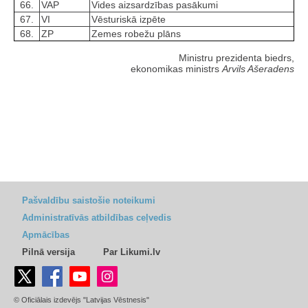
66.
VAP
Vides aizsardzības pasākumi
67.
VI
Vēsturiskā izpēte
68.
ZP
Zemes robežu plāns
Ministru prezidenta biedrs,
ekonomikas ministrs
Arvils Ašeradens
Pašvaldību saistošie noteikumi
Administratīvās atbildības ceļvedis
Apmācības
Pilnā versija
Par Likumi.lv
© Oficiālais izdevējs "Latvijas Vēstnesis"