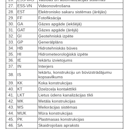
27.
ESS-VN
Videonovērošana
28.
EST
Elektronisko sakaru sistēmas (ārējās)
29.
FF
Fotofiksācija
30.
GA
Gāzes apgāde (iekšējā)
31.
GAT
Gāzes apgāde (ārējā)
32.
GI
Ģeotehniskā izpēte
33.
GP
Ģenerālplāns
34.
HB
Hidrotehniskās būves
35.
HI
Hidrometeoroloģiskā izpēte
36.
IE
Iekārtu izvietojums
37.
IN
Interjers
Iekārtu, konstrukciju un būvizstrādājumu
38.
IS
kopsavilkums
39.
KK
Koka konstrukcijas
40.
KT
Dzelzceļa kontakttīkli
41.
LKT
Lietus ūdens kanalizācijas tīkli
42.
MK
Metāla konstrukcijas
43.
MS
Meliorācijas sistēmas
44.
MUK
Mūra konstrukcijas
45.
PK
Plastmasas konstrukcijas
46.
SA
Skaidrojošais apraksts