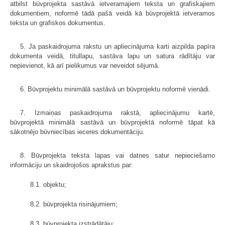
atbilst būvprojekta sastāvā ietveramajiem teksta un grafiskajiem
dokumentiem, noformē tādā pašā veidā kā būvprojektā ietveramos
teksta un grafiskos dokumentus.
5. Ja paskaidrojuma rakstu un apliecinājuma karti aizpilda papīra
dokumenta veidā, titullapu, sastāva lapu un satura rādītāju var
nepievienot, kā arī pielikumus var neveidot sējumā.
6. Būvprojektu minimālā sastāvā un būvprojektu noformē vienādi.
7. Izmaiņas paskaidrojuma rakstā, apliecinājumu kartē,
būvprojektā minimālā sastāvā un būvprojektā noformē tāpat kā
sākotnējo būvniecības ieceres dokumentāciju.
8. Būvprojekta teksta lapas vai datnes satur nepieciešamo
informāciju un skaidrojošos aprakstus par:
8.1. objektu;
8.2. būvprojekta risinājumiem;
8.3. būvprojekta izstrādātāju;