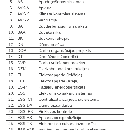
5.
AS
Apūdeņošanas sistēmas
6.
AVK-A
Apkure
7.
AVK-K
Klimata kontroles sistēma
8.
AVK-V
Ventilācija
9.
BA
Būvdarbu apjomu saraksts
10.
BAA
Būvakustika
11.
BK
Būvkonstrukcijas
12.
DN
Dūmu nosūce
13.
DOP
Darbu organizācijas projekts
14.
DT
Drenāžas inženiertīkli
15.
DVP
Darbu veikšanas projekts
16.
DZK
Dzelzsbetona konstrukcijas
17.
EL
Elektroapgāde (iekšējā)
18.
ELT
Elektroapgāde (ārējā)
19.
ES-P
Pagaidu energosertifikāts
20.
ESS
Elektronisko sakaru sistēmas
21.
ESS- CI
Centralizētā izziņošanas sistēma
22.
ESS-DA
Dūmu aizsardzība
23.
ESS- PK
Piekļuves kontrole
24.
ESS-AS
Apsardzes signalizācija
25.
ESS-TK
Elektronisko sakaru inženiertīkli
26.
ESS-VAS
Vadības un automatizācijas sistēmas