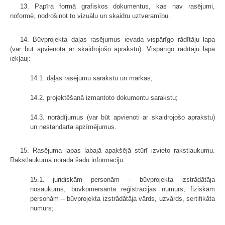
13. Papīra formā grafiskos dokumentus, kas nav rasējumi,
noformē, nodrošinot to vizuālu un skaidru uztveramību.
14. Būvprojekta daļas rasējumus ievada vispārīgo rādītāju lapa
(var būt apvienota ar skaidrojošo aprakstu). Vispārīgo rādītāju lapā
iekļauj:
14.1. daļas rasējumu sarakstu un markas;
14.2. projektēšanā izmantoto dokumentu sarakstu;
14.3. norādījumus (var būt apvienoti ar skaidrojošo aprakstu)
un nestandarta apzīmējumus.
15. Rasējuma lapas labajā apakšējā stūrī izvieto rakstlaukumu.
Rakstlaukumā norāda šādu informāciju:
15.1. juridiskām personām – būvprojekta izstrādātāja
nosaukums, būvkomersanta reģistrācijas numurs, fiziskām
personām – būvprojekta izstrādātāja vārds, uzvārds, sertifikāta
numurs;