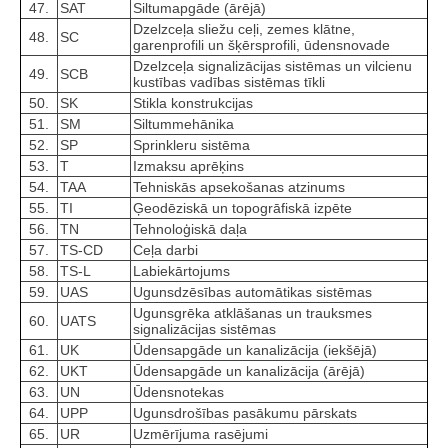
47.
SAT
Siltumapgāde (ārējā)
Dzelzceļa sliežu ceļi, zemes klātne,
48.
SC
garenprofili un šķērsprofili, ūdensnovade
Dzelzceļa signalizācijas sistēmas un vilcienu
49.
SCB
kustības vadības sistēmas tīkli
50.
SK
Stikla konstrukcijas
51.
SM
Siltummehānika
52.
SP
Sprinkleru sistēma
53.
T
Izmaksu aprēķins
54.
TAA
Tehniskās apsekošanas atzinums
55.
TI
Ģeodēziskā un topogrāfiskā izpēte
56.
TN
Tehnoloģiskā daļa
57.
TS-CD
Ceļa darbi
58.
TS-L
Labiekārtojums
59.
UAS
Ugunsdzēsības automātikas sistēmas
Ugunsgrēka atklāšanas un trauksmes
60.
UATS
signalizācijas sistēmas
61.
UK
Ūdensapgāde un kanalizācija (iekšējā)
62.
UKT
Ūdensapgāde un kanalizācija (ārējā)
63.
UN
Ūdensnotekas
64.
UPP
Ugunsdrošības pasākumu pārskats
65.
UR
Uzmērījuma rasējumi