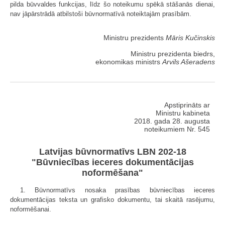
pilda būvvaldes funkcijas, līdz šo noteikumu spēkā stāšanās dienai,
nav jāpārstrādā atbilstoši būvnormatīvā noteiktajām prasībām.
Ministru prezidents
Māris Kučinskis
Ministru prezidenta biedrs,
ekonomikas ministrs
Arvils Ašeradens
Apstiprināts ar
Ministru kabineta
2018. gada 28. augusta
noteikumiem Nr. 545
Latvijas būvnormatīvs LBN 202-18
"Būvniecības ieceres dokumentācijas
noformēšana"
1. Būvnormatīvs nosaka prasības būvniecības ieceres
dokumentācijas teksta un grafisko dokumentu, tai skaitā rasējumu,
noformēšanai.