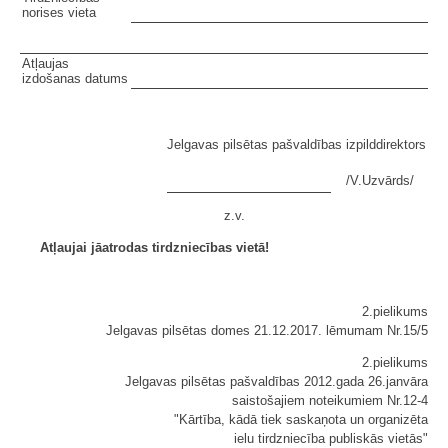
norises vieta
Atļaujas
izdošanas datums
Jelgavas pilsētas pašvaldības izpilddirektors
/V.Uzvārds/
z.v.
Atļaujai jāatrodas tirdzniecības vietā!
2.pielikums
Jelgavas pilsētas domes 21.12.2017. lēmumam Nr.15/5
2.pielikums
Jelgavas pilsētas pašvaldības 2012.gada 26.janvāra
saistošajiem noteikumiem Nr.12-4
"Kārtība, kādā tiek saskaņota un organizēta
ielu tirdzniecība publiskās vietās"