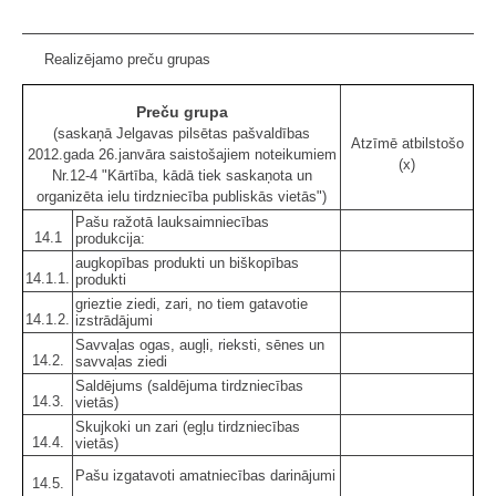
Realizējamo preču grupas
Preču grupa
(saskaņā Jelgavas pilsētas pašvaldības
Atzīmē atbilstošo
2012.gada 26.janvāra saistošajiem noteikumiem
(x)
Nr.12-4 "Kārtība, kādā tiek saskaņota un
organizēta ielu tirdzniecība publiskās vietās")
Pašu ražotā lauksaimniecības
14.1
produkcija:
augkopības produkti un biškopības
14.1.1.
produkti
grieztie ziedi, zari, no tiem gatavotie
14.1.2.
izstrādājumi
Savvaļas ogas, augļi, rieksti, sēnes un
14.2.
savvaļas ziedi
Saldējums (saldējuma tirdzniecības
14.3.
vietās)
Skujkoki un zari (egļu tirdzniecības
14.4.
vietās)
Pašu izgatavoti amatniecības darinājumi
14.5.