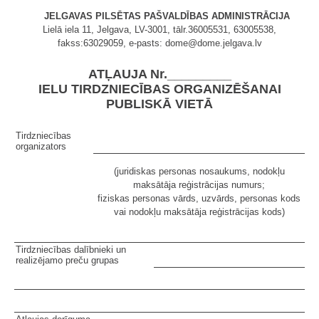
JELGAVAS PILSĒTAS PAŠVALDĪBAS ADMINISTRĀCIJA
Lielā iela 11, Jelgava, LV-3001, tālr.36005531, 63005538,
fakss:63029059, e-pasts: dome@dome.jelgava.lv
ATĻAUJA Nr._________
IELU TIRDZNIECĪBAS ORGANIZĒŠANAI
PUBLISKĀ VIETĀ
Tirdzniecības
organizators
(juridiskas personas nosaukums, nodokļu
maksātāja reģistrācijas numurs;
fiziskas personas vārds, uzvārds, personas kods
vai nodokļu maksātāja reģistrācijas kods)
Tirdzniecības dalībnieki un
realizējamo preču grupas