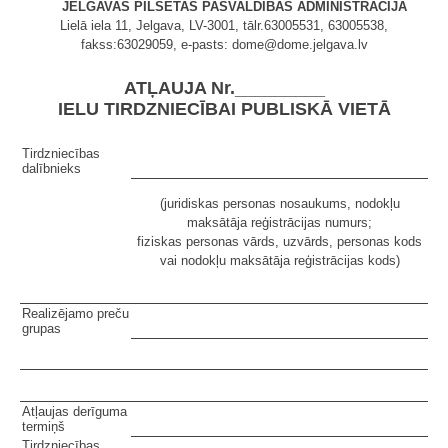
JELGAVAS PILSĒTAS PAŠVALDĪBAS ADMINISTRĀCIJA
Lielā iela 11, Jelgava, LV-3001, tālr.63005531, 63005538,
fakss:63029059, e-pasts: dome@dome.jelgava.lv
ATĻAUJA Nr._________
IELU TIRDZNIECĪBAI PUBLISKĀ VIETĀ
Tirdzniecības
dalībnieks
(juridiskas personas nosaukums, nodokļu
maksātāja reģistrācijas numurs;
fiziskas personas vārds, uzvārds, personas kods
vai nodokļu maksātāja reģistrācijas kods)
Realizējamo preču
grupas
Atļaujas derīguma
termiņš
Tirdzniecības