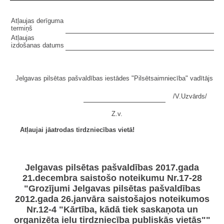
Atļaujas derīguma
termiņš
Atļaujas
izdošanas datums
Jelgavas pilsētas pašvaldības iestādes "Pilsētsaimniecība" vadītājs
/V.Uzvārds/
Z.v.
Atļaujai jāatrodas tirdzniecības vietā!
Jelgavas pilsētas pašvaldības 2017.gada
21.decembra saistošo noteikumu Nr.17-28
"Grozījumi Jelgavas pilsētas pašvaldības
2012.gada 26.janvāra saistošajos noteikumos
Nr.12-4 "Kārtība, kādā tiek saskaņota un
organizēta ielu tirdzniecība publiskās vietās""