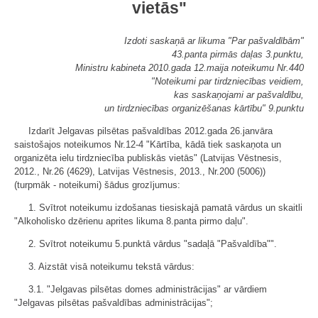
vietās"
Izdoti saskaņā ar likuma "Par pašvaldībām"
43.panta pirmās daļas 3.punktu,
Ministru kabineta 2010.gada 12.maija noteikumu Nr.440
"Noteikumi par tirdzniecības veidiem,
kas saskaņojami ar pašvaldību,
un tirdzniecības organizēšanas kārtību" 9.punktu
Izdarīt Jelgavas pilsētas pašvaldības 2012.gada 26.janvāra
saistošajos noteikumos Nr.12-4 "Kārtība, kādā tiek saskaņota un
organizēta ielu tirdzniecība publiskās vietās" (Latvijas Vēstnesis,
2012., Nr.26 (4629), Latvijas Vēstnesis, 2013., Nr.200 (5006))
(turpmāk - noteikumi) šādus grozījumus:
1. Svītrot noteikumu izdošanas tiesiskajā pamatā vārdus un skaitli
"Alkoholisko dzērienu aprites likuma 8.panta pirmo daļu".
2. Svītrot noteikumu 5.punktā vārdus "sadaļā "Pašvaldība"".
3. Aizstāt visā noteikumu tekstā vārdus:
3.1. "Jelgavas pilsētas domes administrācijas" ar vārdiem
"Jelgavas pilsētas pašvaldības administrācijas";