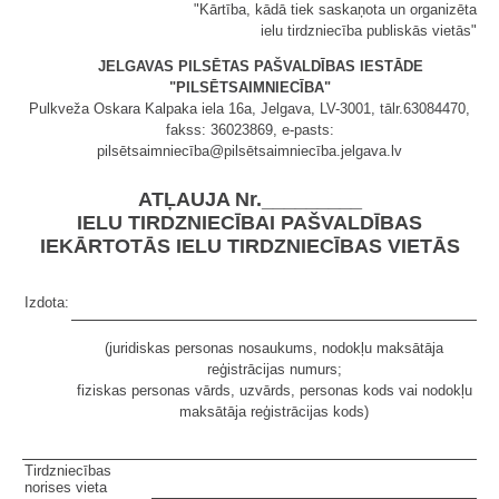
"Kārtība, kādā tiek saskaņota un organizēta
ielu tirdzniecība publiskās vietās"
JELGAVAS PILSĒTAS PAŠVALDĪBAS IESTĀDE
"PILSĒTSAIMNIECĪBA"
Pulkveža Oskara Kalpaka iela 16a, Jelgava, LV-3001, tālr.63084470,
fakss: 36023869, e-pasts:
pilsētsaimniecība@pilsētsaimniecība.jelgava.lv
ATĻAUJA Nr._________
IELU TIRDZNIECĪBAI PAŠVALDĪBAS
IEKĀRTOTĀS IELU TIRDZNIECĪBAS VIETĀS
Izdota:
(juridiskas personas nosaukums, nodokļu maksātāja
reģistrācijas numurs;
fiziskas personas vārds, uzvārds, personas kods vai nodokļu
maksātāja reģistrācijas kods)
Tirdzniecības
norises vieta