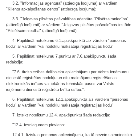
3.2. "Informācijas aģentūra" (attiecīgā locījumā) ar vārdiem
"Klientu apkalpošanas centrs" (attiecīgā locījumā);
3.3. "Jelgavas pilsētas pašvaldības aģentūra "Pilsētsaimniecība"
(attiecīgā locījumā) ar vārdiem "Jelgavas pilsētas pašvaldības iestāde
"Pilsētsaimniecība" (attiecīgā locījumā).
4. Papildināt noteikumu 6.1.apakšpunktā aiz vārdiem "personas
kodu" ar vārdiem "vai nodokļu maksātāja reģistrācijas kodu".
5. Papildināt noteikumu 7.punktu ar 7.6.apakšpunktu šādā
redakcijā:
"7.6. tirdzniecības dalībnieka apliecinājumu par Valsts ieņēmumu
dienestā reģistrētas nodokļu un citu maksājumu reģistrēšanas
elektroniskās ierīces vai iekārtas tehniskās pases vai Valsts
ieņēmumu dienestā reģistrētu kvīšu esību.".
6. Papildināt noteikumu 12.1.apakšpunktā aiz vārdiem "personas
kodu" ar vārdiem "vai nodokļu maksātāja reģistrācijas kodu".
7. Izteikt noteikumu 12.4. apakšpunktu šādā redakcijā:
"12.4. iesniegumam pievieno:
12.4.1. fiziskas personas apliecinājumu, ka tā neveic saimniecisko