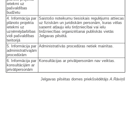
ietekmi uz
pašvaldības
budžetu
4. Informācija par
Saistošo noteikumu tiesiskais regulējums attiecas
plānoto projekta
uz fiziskām un juridiskām personām, kuras vēlas
ietekmi uz
saņemt atļauju ielu tirdzniecībai vai ielu
uzņēmējdarbības
tirdzniecības organizēšanai publiskās vietās
vidi pašvaldības
Jelgavas pilsētā.
teritorijā
5. Informācija par
Administratīvās procedūras netiek mainītas.
administratīvajām
procedūrām
6. Informācija par
Konsultācijas ar privātpersonām nav veiktas.
konsultācijām ar
privātpersonām
Jelgavas pilsētas domes priekšsēdētājs
A.Rāviņš