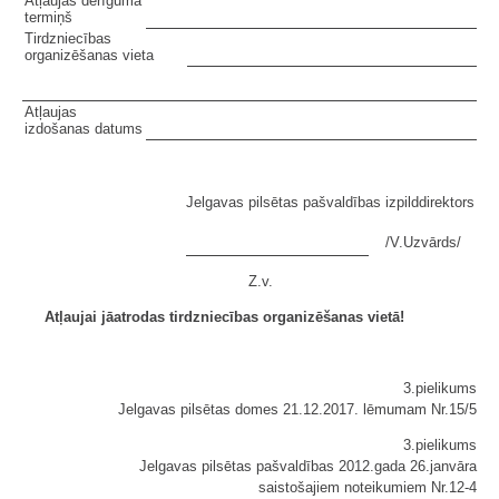
Atļaujas derīguma
termiņš
Tirdzniecības
organizēšanas vieta
Atļaujas
izdošanas datums
Jelgavas pilsētas pašvaldības izpilddirektors
/V.Uzvārds/
Z.v.
Atļaujai jāatrodas tirdzniecības organizēšanas vietā!
3.pielikums
Jelgavas pilsētas domes 21.12.2017. lēmumam Nr.15/5
3.pielikums
Jelgavas pilsētas pašvaldības 2012.gada 26.janvāra
saistošajiem noteikumiem Nr.12-4