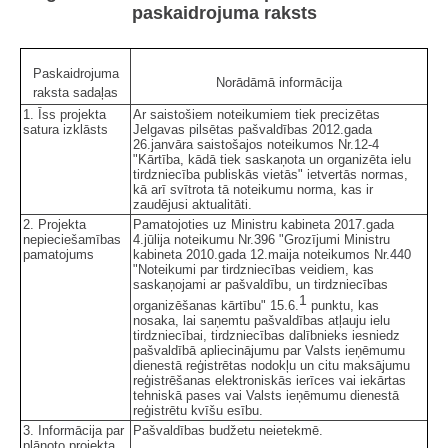
paskaidrojuma raksts
Paskaidrojuma
Norādāmā informācija
raksta sadaļas
1. Īss projekta
Ar saistošiem noteikumiem tiek precizētas
satura izklāsts
Jelgavas pilsētas pašvaldības 2012.gada
26.janvāra saistošajos noteikumos Nr.12-4
"Kārtība, kādā tiek saskaņota un organizēta ielu
tirdzniecība publiskās vietās" ietvertās normas,
kā arī svītrota tā noteikumu norma, kas ir
zaudējusi aktualitāti.
2. Projekta
Pamatojoties uz Ministru kabineta 2017.gada
nepieciešamības
4.jūlija noteikumu Nr.396 "Grozījumi Ministru
pamatojums
kabineta 2010.gada 12.maija noteikumos Nr.440
"Noteikumi par tirdzniecības veidiem, kas
saskaņojami ar pašvaldību, un tirdzniecības
1
organizēšanas kārtību" 15.6.
punktu, kas
nosaka, lai saņemtu pašvaldības atļauju ielu
tirdzniecībai, tirdzniecības dalībnieks iesniedz
pašvaldībā apliecinājumu par Valsts ieņēmumu
dienestā reģistrētas nodokļu un citu maksājumu
reģistrēšanas elektroniskās ierīces vai iekārtas
tehniskā pases vai Valsts ieņēmumu dienestā
reģistrētu kvīšu esību.
3. Informācija par
Pašvaldības budžetu neietekmē.
plānoto projekta