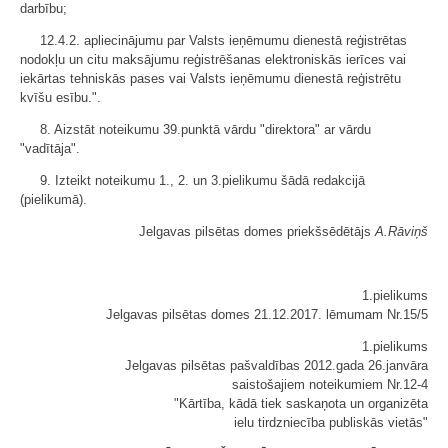
darbību;
12.4.2. apliecinājumu par Valsts ieņēmumu dienestā reģistrētas
nodokļu un citu maksājumu reģistrēšanas elektroniskās ierīces vai
iekārtas tehniskās pases vai Valsts ieņēmumu dienestā reģistrētu
kvīšu esību.".
8. Aizstāt noteikumu 39.punktā vārdu "direktora" ar vārdu
"vadītāja".
9. Izteikt noteikumu 1., 2. un 3.pielikumu šādā redakcijā
(pielikumā).
Jelgavas pilsētas domes priekšsēdētājs
A.Rāviņš
1.pielikums
Jelgavas pilsētas domes 21.12.2017. lēmumam Nr.15/5
1.pielikums
Jelgavas pilsētas pašvaldības 2012.gada 26.janvāra
saistošajiem noteikumiem Nr.12-4
"Kārtība, kādā tiek saskaņota un organizēta
ielu tirdzniecība publiskās vietās"