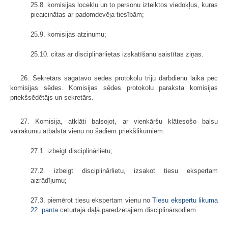
25.8. komisijas locekļu un to personu izteiktos viedokļus, kuras
pieaicinātas ar padomdevēja tiesībām;
25.9. komisijas atzinumu;
25.10. citas ar disciplinārlietas izskatīšanu saistītas ziņas.
26. Sekretārs sagatavo sēdes protokolu triju darbdienu laikā pēc
komisijas sēdes. Komisijas sēdes protokolu paraksta komisijas
priekšsēdētājs un sekretārs.
27. Komisija, atklāti balsojot, ar vienkāršu klātesošo balsu
vairākumu atbalsta vienu no šādiem priekšlikumiem:
27.1. izbeigt disciplinārlietu;
27.2. izbeigt disciplinārlietu, izsakot tiesu ekspertam
aizrādījumu;
27.3. piemērot tiesu ekspertam vienu no
Tiesu ekspertu likuma
22. panta
ceturtajā daļā paredzētajiem disciplinārsodiem.