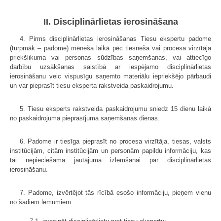
II. Disciplinārlietas ierosināšana
4. Pirms disciplinārlietas ierosināšanas Tiesu ekspertu padome
(turpmāk – padome) mēneša laikā pēc tiesneša vai procesa virzītāja
priekšlikuma vai personas sūdzības saņemšanas, vai attiecīgo
darbību uzsākšanas saistībā ar iespējamo disciplinārlietas
ierosināšanu veic vispusīgu saņemto materiālu iepriekšējo pārbaudi
un var pieprasīt tiesu eksperta rakstveida paskaidrojumu.
5. Tiesu eksperts rakstveida paskaidrojumu sniedz 15 dienu laikā
no paskaidrojuma pieprasījuma saņemšanas dienas.
6. Padome ir tiesīga pieprasīt no procesa virzītāja, tiesas, valsts
institūcijām, citām institūcijām un personām papildu informāciju, kas
tai nepieciešama jautājuma izlemšanai par disciplinārlietas
ierosināšanu.
7. Padome, izvērtējot tās rīcībā esošo informāciju, pieņem vienu
no šādiem lēmumiem: