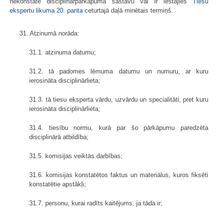
nekonstatē disciplinārpārkāpuma sastāvu vai ir iestājies
Tiesu
ekspertu likuma
20. panta
ceturtajā daļā minētais termiņš.
31. Atzinumā norāda:
31.1. atzinuma datumu;
31.2. tā padomes lēmuma datumu un numuru, ar kuru
ierosināta disciplinārlieta;
31.3. tā tiesu eksperta vārdu, uzvārdu un specialitāti, pret kuru
ierosināta disciplinārlieta;
31.4. tiesību normu, kurā par šo pārkāpumu paredzēta
disciplinārā atbildība;
31.5. komisijas veiktās darbības;
31.6. komisijas konstatētos faktus un materiālus, kuros fiksēti
konstatētie apstākļi;
31.7. personu, kurai radīts kaitējums, ja tāda ir;