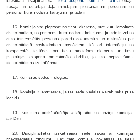
ierosināta disciplinārlieta,
Tiesu ekspertu likuma
21. panta
otrajā,
trešajā un ceturtajā daļā minētajām pieaicināmām personām un
personai, kurai nodarīts kaitējums, ja tāda ir.
16. Komisija var pieprasīt no tiesu eksperta, pret kuru ierosināta
disciplinārlieta, no personas, kurai nodarīts kaitējums, ja tāda ir, vai no
citas ieinteresētās personas papildu dokumentus un materiālus par
disciplinārlietā noskaidrotiem apstākļiem, kā arī informāciju no
kompetentās iestādes par tiesu medicīnas eksperta un tiesu
psihiatrijas eksperta profesionālo darbību, ja tas nepieciešams
disciplinārlietas izskatīšanai.
17. Komisijas sēdes ir slēgtas.
18. Komisija ir lemttiesīga, ja tās sēdē piedalās vairāk nekā puse
locekļu.
19. Komisijas priekšsēdētājs atklāj sēdi un paziņo komisijas
sastāvu.
20. Disciplinārlietas izskatīšanas sēde sākas ar komisijas
priekšsēdētāja ziņojumu. Pēc tam komisija noklausās tā tiesu