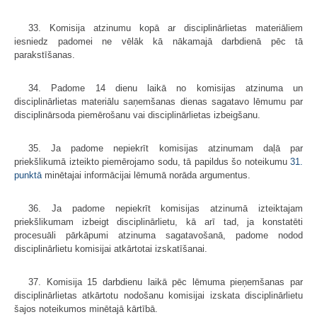
33. Komisija atzinumu kopā ar disciplinārlietas materiāliem
iesniedz padomei ne vēlāk kā nākamajā darbdienā pēc tā
parakstīšanas.
34. Padome 14 dienu laikā no komisijas atzinuma un
disciplinārlietas materiālu saņemšanas dienas sagatavo lēmumu par
disciplinārsoda piemērošanu vai disciplinārlietas izbeigšanu.
35. Ja padome nepiekrīt komisijas atzinumam daļā par
priekšlikumā izteikto piemērojamo sodu, tā papildus šo noteikumu
31.
punktā
minētajai informācijai lēmumā norāda argumentus.
36. Ja padome nepiekrīt komisijas atzinumā izteiktajam
priekšlikumam izbeigt disciplinārlietu, kā arī tad, ja konstatēti
procesuāli pārkāpumi atzinuma sagatavošanā, padome nodod
disciplinārlietu komisijai atkārtotai izskatīšanai.
37. Komisija 15 darbdienu laikā pēc lēmuma pieņemšanas par
disciplinārlietas atkārtotu nodošanu komisijai izskata disciplinārlietu
šajos noteikumos minētajā kārtībā.