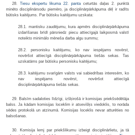
28.
Tiesu ekspertu likuma
22. panta
ceturtās daļas 2. punktā
minēto disciplinārsodu piemēro, ja disciplinārpārkāpuma dēļ ir radīts
būtisks kaitējums. Par būtisku kaitējumu uzskata:
28.1. mantisku zaudējumu, kura apmērs disciplinārpārkāpuma
izdarīšanas brīdī pārsniedz piecu attiecīgajā laikposmā valstī
noteikto minimālo mēneša darba algu summu;
28.2. personisku kaitējumu, ko nav iespējams novērst,
novēršot attiecīgā disciplinārpārkāpuma tiešās sekas. Tas
uzskatāms par būtisku personisku kaitējumu;
28.3. kaitējumu svarīgām valsts vai sabiedrības interesēm, ko
nav iespējams novērst, novēršot attiecīgā
disciplinārpārkāpuma tiešās sekas.
29. Balsīm sadaloties līdzīgi, izšķirošā ir komisijas priekšsēdētāja
balss. Ja kādam komisijas loceklim ir atsevišķs viedoklis, to norāda
sēdes protokolā un atzinumā. Komisijas loceklis nevar atturēties no
balsošanas.
30. Komisija lemj par priekšlikumu izbeigt disciplinārlietu, ja tā