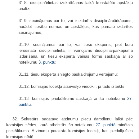
31.8. disciplinārlietas izskatīšanas laikā konstatēto apstākļu
analīzi;
31.9. secinājumus par to, vai ir izdarīts disciplinārpārkāpums,
norādot tiesību normas un apstākļus, kas pamato izdarītos
secinājumus;
31.10. secinājumus par to, vai tiesu eksperts, pret kuru
ierosināta disciplinārlieta, ir vainojams disciplinārpārkāpuma
izdarīšanā, un tiesu eksperta vainas formu saskaņā ar šo
noteikumu
3. punktu
;
31.11. tiesu eksperta sniegto paskaidrojumu vērtējumu;
31.12. komisijas locekļa atsevišķo viedokli, ja tāds izteikts;
31.13. komisijas priekšlikumu saskaņā ar šo noteikumu
27.
punktu
.
32. Sekretārs sagatavo atzinumu piecu darbdienu laikā pēc
komisijas sēdes, kurā atbalstīts šo noteikumu
27. punktā
minētais
priekšlikums. Atzinumu paraksta komisijas locekļi, kas piedalījušies
komisijas sēdē.