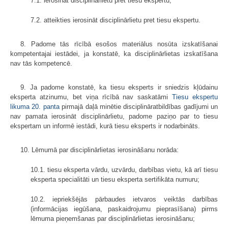
7.1. ierosināt disciplinārlietu pret tiesu ekspertu;
7.2. atteikties ierosināt disciplinārlietu pret tiesu ekspertu.
8. Padome tās rīcībā esošos materiālus nosūta izskatīšanai
kompetentajai iestādei, ja konstatē, ka disciplinārlietas izskatīšana
nav tās kompetencē.
9. Ja padome konstatē, ka tiesu eksperts ir sniedzis kļūdainu
eksperta atzinumu, bet viņa rīcībā nav saskatāmi
Tiesu ekspertu
likuma
20. panta
pirmajā daļā minētie disciplināratbildības gadījumi un
nav pamata ierosināt disciplinārlietu, padome paziņo par to tiesu
ekspertam un informē iestādi, kurā tiesu eksperts ir nodarbināts.
10. Lēmumā par disciplinārlietas ierosināšanu norāda:
10.1. tiesu eksperta vārdu, uzvārdu, darbības vietu, kā arī tiesu
eksperta specialitāti un tiesu eksperta sertifikāta numuru;
10.2. iepriekšējās pārbaudes ietvaros veiktās darbības
(informācijas iegūšana, paskaidrojumu pieprasīšana) pirms
lēmuma pieņemšanas par disciplinārlietas ierosināšanu;