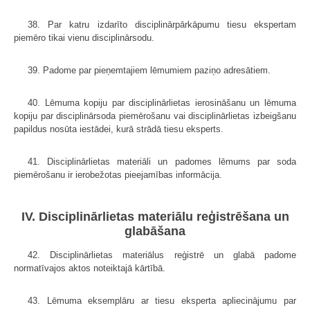
38. Par katru izdarīto disciplinārpārkāpumu tiesu ekspertam
piemēro tikai vienu disciplinārsodu.
39. Padome par pieņemtajiem lēmumiem paziņo adresātiem.
40. Lēmuma kopiju par disciplinārlietas ierosināšanu un lēmuma
kopiju par disciplinārsoda piemērošanu vai disciplinārlietas izbeigšanu
papildus nosūta iestādei, kurā strādā tiesu eksperts.
41. Disciplinārlietas materiāli un padomes lēmums par soda
piemērošanu ir ierobežotas pieejamības informācija.
IV. Disciplinārlietas materiālu reģistrēšana un
glabāšana
42. Disciplinārlietas materiālus reģistrē un glabā padome
normatīvajos aktos noteiktajā kārtībā.
43. Lēmuma eksemplāru ar tiesu eksperta apliecinājumu par