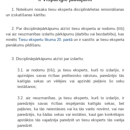
1. Noteikumi nosaka tiesu eksperta disciplinārlietas ierosināšanas
un izskatīšanas kārtību.
2. Par disciplinārpārkāpumu atzīst tiesu eksperta ar nodomu (tīši)
vai aiz neuzmanības izdarītu pārkāpumu (darbību vai bezdarbību), kas
minēts
Tiesu ekspertu likuma
20. pantā
un ir saistīts ar tiesu eksperta
pienākumu pildīšanu.
3. Disciplinārpārkāpumu atzīst par izdarītu:
3.1. ar nodomu (tīši), ja tiesu eksperts, kurš to izdarījis, ir
apzinājies savas rīcības prettiesisko raksturu, paredzējis tās
kaitīgās sekas un vēlējies vai apzināti pieļāvis šo seku
iestāšanos;
3.2. aiz neuzmanības, ja tiesu eksperts, kurš to izdarījis, ir
paredzējis savas rīcības iespējamās kaitīgās sekas, bet
paļāvies, ka tās neiestāsies vai ka tās varēs novērst, vai nav
paredzējis, ka šādas sekas var iestāties, kaut gan konkrētajos
apstākļos tās vajadzēja paredzēt un tiesu eksperts tās varēja
paredzēt.