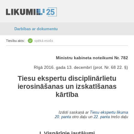
Darbības ar dokumentu
Tiesību akts:
spēkā esošs
Ministru kabineta noteikumi Nr. 782
Rīgā 2016. gada 13. decembrī (prot. Nr. 68 22. §)
Tiesu ekspertu disciplinārlietu
ierosināšanas un izskatīšanas
kārtība
Izdoti saskaņā ar
Tiesu ekspertu likuma
20. panta
otro daļu un
22. panta
trešo daļu
I. Vispārīgie jautājumi