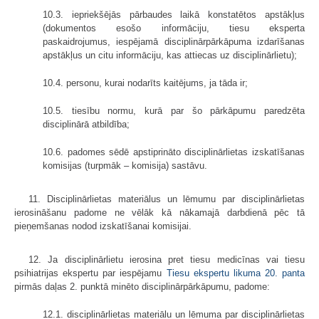
10.3. iepriekšējās pārbaudes laikā konstatētos apstākļus
(dokumentos esošo informāciju, tiesu eksperta
paskaidrojumus, iespējamā disciplinārpārkāpuma izdarīšanas
apstākļus un citu informāciju, kas attiecas uz disciplinārlietu);
10.4. personu, kurai nodarīts kaitējums, ja tāda ir;
10.5. tiesību normu, kurā par šo pārkāpumu paredzēta
disciplinārā atbildība;
10.6. padomes sēdē apstiprināto disciplinārlietas izskatīšanas
komisijas (turpmāk – komisija) sastāvu.
11. Disciplinārlietas materiālus un lēmumu par disciplinārlietas
ierosināšanu padome ne vēlāk kā nākamajā darbdienā pēc tā
pieņemšanas nodod izskatīšanai komisijai.
12. Ja disciplinārlietu ierosina pret tiesu medicīnas vai tiesu
psihiatrijas ekspertu par iespējamu
Tiesu ekspertu likuma
20. panta
pirmās daļas 2. punktā minēto disciplinārpārkāpumu, padome:
12.1. disciplinārlietas materiālu un lēmuma par disciplinārlietas