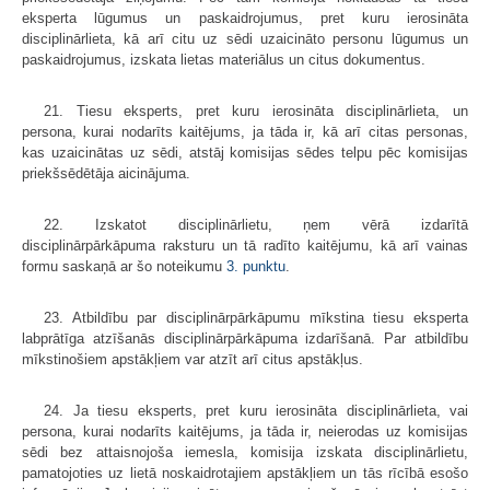
eksperta lūgumus un paskaidrojumus, pret kuru ierosināta
disciplinārlieta, kā arī citu uz sēdi uzaicināto personu lūgumus un
paskaidrojumus, izskata lietas materiālus un citus dokumentus.
21. Tiesu eksperts, pret kuru ierosināta disciplinārlieta, un
persona, kurai nodarīts kaitējums, ja tāda ir, kā arī citas personas,
kas uzaicinātas uz sēdi, atstāj komisijas sēdes telpu pēc komisijas
priekšsēdētāja aicinājuma.
22. Izskatot disciplinārlietu, ņem vērā izdarītā
disciplinārpārkāpuma raksturu un tā radīto kaitējumu, kā arī vainas
formu saskaņā ar šo noteikumu
3. punktu
.
23. Atbildību par disciplinārpārkāpumu mīkstina tiesu eksperta
labprātīga atzīšanās disciplinārpārkāpuma izdarīšanā. Par atbildību
mīkstinošiem apstākļiem var atzīt arī citus apstākļus.
24. Ja tiesu eksperts, pret kuru ierosināta disciplinārlieta, vai
persona, kurai nodarīts kaitējums, ja tāda ir, neierodas uz komisijas
sēdi bez attaisnojoša iemesla, komisija izskata disciplinārlietu,
pamatojoties uz lietā noskaidrotajiem apstākļiem un tās rīcībā esošo