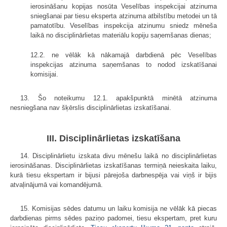
ierosināšanu kopijas nosūta Veselības inspekcijai atzinuma
sniegšanai par tiesu eksperta atzinuma atbilstību metodei un tā
pamatotību. Veselības inspekcija atzinumu sniedz mēneša
laikā no disciplinārlietas materiālu kopiju saņemšanas dienas;
12.2. ne vēlāk kā nākamajā darbdienā pēc Veselības
inspekcijas atzinuma saņemšanas to nodod izskatīšanai
komisijai.
13. Šo noteikumu 12.1. apakšpunktā minētā atzinuma
nesniegšana nav šķērslis disciplinārlietas izskatīšanai.
III. Disciplinārlietas izskatīšana
14. Disciplinārlietu izskata divu mēnešu laikā no disciplinārlietas
ierosināšanas. Disciplinārlietas izskatīšanas termiņā neieskaita laiku,
kurā tiesu ekspertam ir bijusi pārejoša darbnespēja vai viņš ir bijis
atvaļinājumā vai komandējumā.
15. Komisijas sēdes datumu un laiku komisija ne vēlāk kā piecas
darbdienas pirms sēdes paziņo padomei, tiesu ekspertam, pret kuru