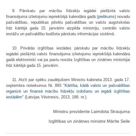
9. Pārskatu par mācību līdzekļu iegādei piešķirtā valsts
finansējuma izlietojumu iepriekšējā kalendāra gadā (
pielikums
) novadu
pašvaldības, republikas pilsētu pašvaldības un valsts augstskolas
līdz kārtējā gada 15. janvārim aizpilda ministriju, centrālo valsts
iestāžu un pašvaldību budžeta pārskatu informācijas sistēmā.
10. Privātās izglītības iestādes pārskatu par mācību līdzekļu
iegādei piešķirtā valsts finansējuma izlietojumu iepriekšējā kalendāra
gadā elektroniski vai pa pastu nosūta Izglītības un zinātnes ministrijai
līdz kārtējā gada 15. janvārim.
11. Atzīt par spēku zaudējušiem Ministru kabineta 2013. gada 17.
septembra noteikumus Nr. 893 "
Kārtība, kādā valsts un pašvaldības
organizē un finansē mācību līdzekļu izdošanu un iegādi izglītības
iestādēm
" (Latvijas Vēstnesis, 2013, 188. nr.).
Ministru prezidente Laimdota Straujuma
Izglītības un zinātnes ministre Mārīte Seile