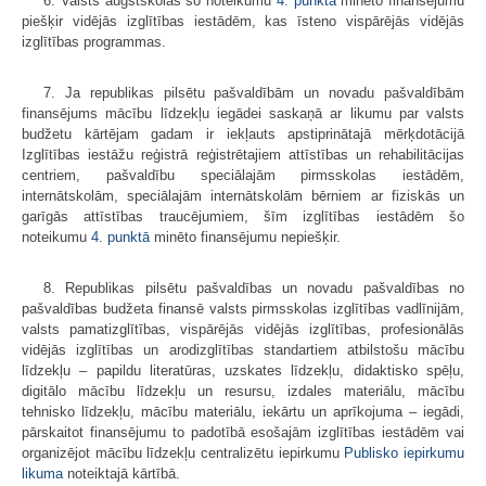
6. Valsts augstskolas šo noteikumu
4. punktā
minēto finansējumu
piešķir vidējās izglītības iestādēm, kas īsteno vispārējās vidējās
izglītības programmas.
7. Ja republikas pilsētu pašvaldībām un novadu pašvaldībām
finansējums mācību līdzekļu iegādei saskaņā ar likumu par valsts
budžetu kārtējam gadam ir iekļauts apstiprinātajā mērķdotācijā
Izglītības iestāžu reģistrā reģistrētajiem attīstības un rehabilitācijas
centriem, pašvaldību speciālajām pirmsskolas iestādēm,
internātskolām, speciālajām internātskolām bērniem ar fiziskās un
garīgās attīstības traucējumiem, šīm izglītības iestādēm šo
noteikumu
4. punktā
minēto finansējumu nepiešķir.
8. Republikas pilsētu pašvaldības un novadu pašvaldības no
pašvaldības budžeta finansē valsts pirmsskolas izglītības vadlīnijām,
valsts pamatizglītības, vispārējās vidējās izglītības, profesionālās
vidējās izglītības un arodizglītības standartiem atbilstošu mācību
līdzekļu – papildu literatūras, uzskates līdzekļu, didaktisko spēļu,
digitālo mācību līdzekļu un resursu, izdales materiālu, mācību
tehnisko līdzekļu, mācību materiālu, iekārtu un aprīkojuma – iegādi,
pārskaitot finansējumu to padotībā esošajām izglītības iestādēm vai
organizējot mācību līdzekļu centralizētu iepirkumu
Publisko iepirkumu
likuma
noteiktajā kārtībā.