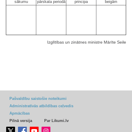
sākumu
pārskata periodā
principa
beigām
Izglītības un zinātnes ministre Mārīte Seile
Pašvaldību saistošie noteikumi
Administratīvās atbildības ceļvedis
Apmācības
Pilnā versija
Par Likumi.lv