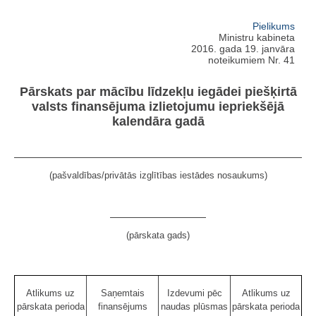
Pielikums
Ministru kabineta
2016. gada 19. janvāra
noteikumiem Nr. 41
Pārskats par mācību līdzekļu iegādei piešķirtā
valsts finansējuma izlietojumu iepriekšējā
kalendāra gadā
(pašvaldības/privātās izglītības iestādes nosaukums)
(pārskata gads)
Atlikums uz
Saņemtais
Izdevumi pēc
Atlikums uz
pārskata perioda
finansējums
naudas plūsmas
pārskata perioda