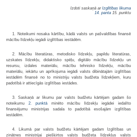
Izdoti saskaņā ar
Izglītības likuma
14. panta
15. punktu
1. Noteikumi nosaka kārtību, kādā valsts un pašvaldības finansē
mācību līdzekļu iegādi izglītības iestādēm.
2. Mācību literatūras, metodisko līdzekļu, papildu literatūras,
uzskates līdzekļu, didaktisko spēļu, digitālo mācību līdzekļu un
resursu, izdales materiālu, mācību tehnisko līdzekļu, mācību
materiālu, iekārtu un aprīkojuma iegādi valsts dibinātajām izglītības
iestādēm finansē no to ministriju valsts budžeta līdzekļiem, kuru
padotībā ir attiecīgās izglītības iestādes.
3. Saskaņā ar likumu par valsts budžetu kārtējam gadam šo
noteikumu
2. punktā
minēto mācību līdzekļu iegādei iedalīto
finansējumu ministrijas sadala to padotībā esošajām izglītības
iestādēm.
4. Likumā par valsts budžetu kārtējam gadam Izglītības un
zinātnes ministrijai piešķirtos valsts budžeta līdzekļus valsts