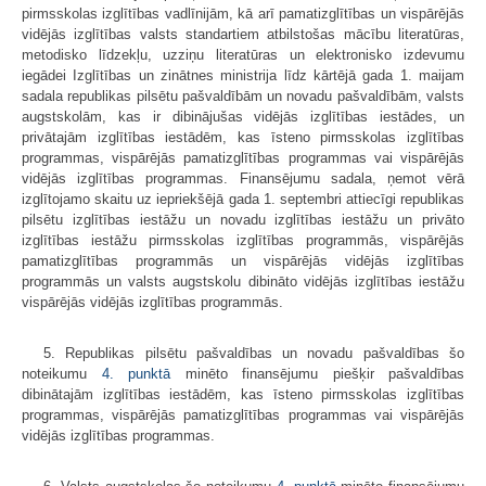
pirmsskolas izglītības vadlīnijām, kā arī pamatizglītības un vispārējās
vidējās izglītības valsts standartiem atbilstošas mācību literatūras,
metodisko līdzekļu, uzziņu literatūras un elektronisko izdevumu
iegādei Izglītības un zinātnes ministrija līdz kārtējā gada 1. maijam
sadala republikas pilsētu pašvaldībām un novadu pašvaldībām, valsts
augstskolām, kas ir dibinājušas vidējās izglītības iestādes, un
privātajām izglītības iestādēm, kas īsteno pirmsskolas izglītības
programmas, vispārējās pamatizglītības programmas vai vispārējās
vidējās izglītības programmas. Finansējumu sadala, ņemot vērā
izglītojamo skaitu uz iepriekšējā gada 1. septembri attiecīgi republikas
pilsētu izglītības iestāžu un novadu izglītības iestāžu un privāto
izglītības iestāžu pirmsskolas izglītības programmās, vispārējās
pamatizglītības programmās un vispārējās vidējās izglītības
programmās un valsts augstskolu dibināto vidējās izglītības iestāžu
vispārējās vidējās izglītības programmās.
5. Republikas pilsētu pašvaldības un novadu pašvaldības šo
noteikumu
4. punktā
minēto finansējumu piešķir pašvaldības
dibinātajām izglītības iestādēm, kas īsteno pirmsskolas izglītības
programmas, vispārējās pamatizglītības programmas vai vispārējās
vidējās izglītības programmas.