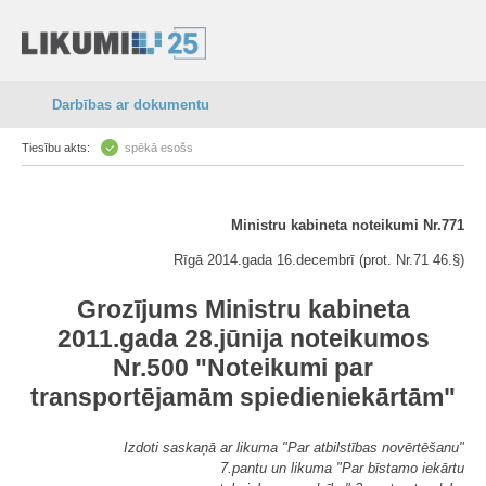
Darbības ar dokumentu
Tiesību akts:
spēkā esošs
Ministru kabineta noteikumi Nr.771
Rīgā 2014.gada 16.decembrī (prot. Nr.71 46.§)
Grozījums Ministru kabineta
2011.gada 28.jūnija noteikumos
Nr.500 "Noteikumi par
transportējamām spiedieniekārtām"
Izdoti saskaņā ar likuma "Par atbilstības novērtēšanu"
7.pantu un likuma "Par bīstamo iekārtu