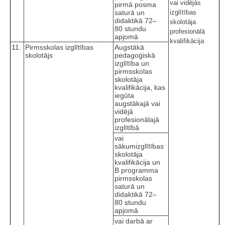
vai vidējās
pirmā posma
saturā un
izglītības
didaktikā 72–
skolotāja
80 stundu
profesionālā
apjomā
kvalifikācija
11.
Pirmsskolas izglītības
Augstākā
skolotājs
pedagoģiskā
izglītība un
pirmsskolas
skolotāja
kvalifikācija, kas
iegūta
augstākajā vai
vidējā
profesionālajā
izglītībā
vai
sākumizglītības
skolotāja
kvalifikācija un
B programma
pirmsskolas
saturā un
didaktikā 72–
80 stundu
apjomā
vai darbā ar