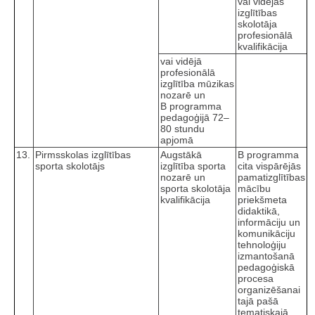
vai vidējās
izglītības
skolotāja
profesionālā
kvalifikācija
vai vidējā
profesionālā
izglītība mūzikas
nozarē un
B programma
pedagoģijā 72–
80 stundu
apjomā
13.
Pirmsskolas izglītības
Augstākā
B programma
sporta skolotājs
izglītība sporta
cita vispārējās
nozarē un
pamatizglītības
sporta skolotāja
mācību
kvalifikācija
priekšmeta
didaktikā,
informāciju un
komunikāciju
tehnoloģiju
izmantošanā
pedagoģiskā
procesa
organizēšanai
tajā pašā
tematiskajā