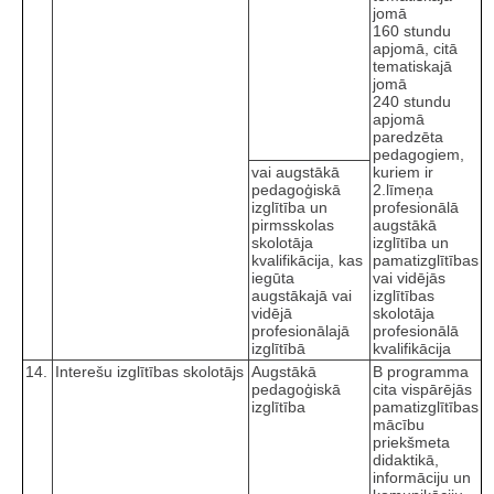
jomā
160 stundu
apjomā, citā
tematiskajā
jomā
240 stundu
apjomā
paredzēta
pedagogiem,
vai augstākā
kuriem ir
pedagoģiskā
2.līmeņa
izglītība un
profesionālā
pirmsskolas
augstākā
skolotāja
izglītība un
kvalifikācija, kas
pamatizglītības
iegūta
vai vidējās
augstākajā vai
izglītības
vidējā
skolotāja
profesionālajā
profesionālā
izglītībā
kvalifikācija
14.
Interešu izglītības skolotājs
Augstākā
B programma
pedagoģiskā
cita vispārējās
izglītība
pamatizglītības
mācību
priekšmeta
didaktikā,
informāciju un