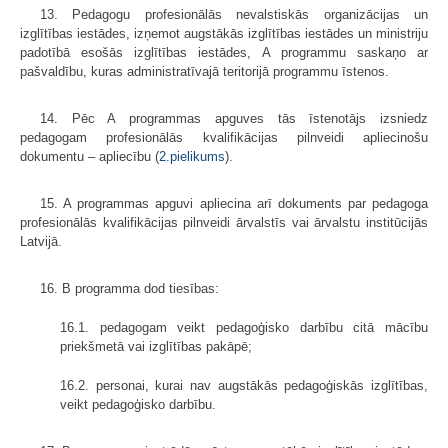
13. Pedagogu profesionālās nevalstiskās organizācijas un
izglītības iestādes, izņemot augstākās izglītības iestādes un ministriju
padotībā esošās izglītības iestādes, A programmu saskaņo ar
pašvaldību, kuras administratīvajā teritorijā programmu īstenos.
14. Pēc A programmas apguves tās īstenotājs izsniedz
pedagogam profesionālās kvalifikācijas pilnveidi apliecinošu
dokumentu – apliecību (
2.pielikums
).
15. A programmas apguvi apliecina arī dokuments par pedagoga
profesionālās kvalifikācijas pilnveidi ārvalstīs vai ārvalstu institūcijās
Latvijā.
16. B programma dod tiesības:
16.1. pedagogam veikt pedagoģisko darbību citā mācību
priekšmetā vai izglītības pakāpē;
16.2. personai, kurai nav augstākās pedagoģiskās izglītības,
veikt pedagoģisko darbību.