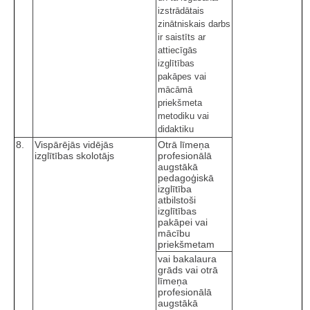
izstrādātais
zinātniskais darbs
ir saistīts ar
attiecīgās
izglītības
pakāpes vai
mācāmā
priekšmeta
metodiku vai
didaktiku
8.
Vispārējās vidējās
Otrā līmeņa
izglītības skolotājs
profesionālā
augstākā
pedagoģiskā
izglītība
atbilstoši
izglītības
pakāpei vai
mācību
priekšmetam
vai bakalaura
grāds vai otrā
līmeņa
profesionālā
augstākā