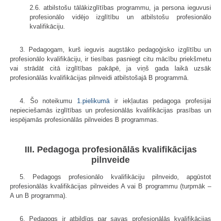
2.6. atbilstošu tālākizglītības programmu, ja persona ieguvusi
profesionālo vidējo izglītību un atbilstošu profesionālo
kvalifikāciju.
3. Pedagogam, kurš ieguvis augstāko pedagoģisko izglītību un
profesionālo kvalifikāciju, ir tiesības pasniegt citu mācību priekšmetu
vai strādāt citā izglītības pakāpē, ja viņš gada laikā uzsāk
profesionālās kvalifikācijas pilnveidi atbilstošajā B programmā.
4. Šo noteikumu
1.pielikumā
ir iekļautas pedagoga profesijai
nepieciešamās izglītības un profesionālās kvalifikācijas prasības un
iespējamās profesionālās pilnveides B programmas.
III. Pedagoga profesionālās kvalifikācijas
pilnveide
5. Pedagogs profesionālo kvalifikāciju pilnveido, apgūstot
profesionālās kvalifikācijas pilnveides A vai B programmu (turpmāk –
A un B programma).
6. Pedagogs ir atbildīgs par savas profesionālās kvalifikācijas