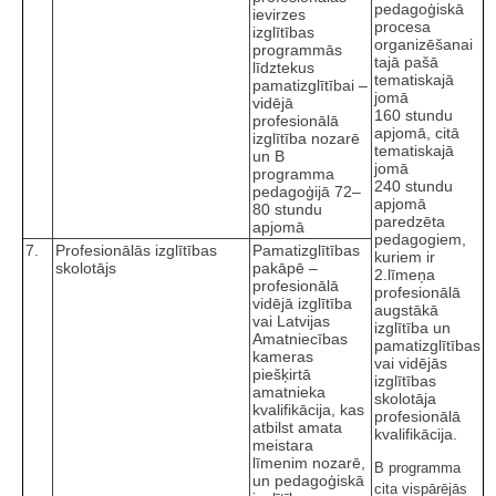
pedagoģiskā
ievirzes
procesa
izglītības
organizēšanai
programmās
tajā pašā
līdztekus
tematiskajā
pamatizglītībai –
jomā
vidējā
160 stundu
profesionālā
apjomā, citā
izglītība nozarē
tematiskajā
un B
jomā
programma
240 stundu
pedagoģijā 72–
apjomā
80 stundu
paredzēta
apjomā
pedagogiem,
7.
Profesionālās izglītības
Pamatizglītības
kuriem ir
skolotājs
pakāpē –
2.līmeņa
profesionālā
profesionālā
vidējā izglītība
augstākā
vai Latvijas
izglītība un
Amatniecības
pamatizglītības
kameras
vai vidējās
piešķirtā
izglītības
amatnieka
skolotāja
kvalifikācija, kas
profesionālā
atbilst amata
kvalifikācija.
meistara
līmenim nozarē,
B programma
un pedagoģiskā
cita vispārējās