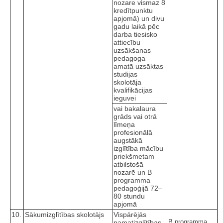
nozare vismaz 8
kredītpunktu
apjomā) un divu
gadu laikā pēc
darba tiesisko
attiecību
uzsākšanas
pedagoga
amatā uzsāktas
studijas
skolotāja
kvalifikācijas
ieguvei
vai bakalaura
grāds vai otrā
līmeņa
profesionālā
augstākā
izglītība mācību
priekšmetam
atbilstošā
nozarē un B
programma
pedagoģijā 72–
80 stundu
apjomā
10.
Sākumizglītības skolotājs
Vispārējās
B programma
pamatizglītības