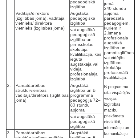
pedagoģiskā
jomā
izglītība
240 stundu
Vadītājs/direktors
Augstākā
apjomā
(izglītības jomā), vadītāja
pedagoģiskā
paredzēta
vietnieks/ direktora
izglītība
pedagogiem,
vietnieks (izglītības jomā)
kuriem ir
vai augstākā
2.līmeņa
pedagoģiskā
profesionālā
izglītība un
augstākā
pirmsskolas
izglītība un
skolotāja
pamatizglītības
kvalifikācija, kas
vai vidējās
iegūta
izglītības
augstākajā vai
skolotāja
vidējā
profesionālā
profesionālajā
kvalifikācija.
izglītībā
2.
Pamatdarbības
Augstākā
B programma
struktūrvienības
izglītība un B
cita vispārējās
vadītājs/direktors (izglītības
programma
vidējās
jomā)
pedagoģijā 72–
izglītības
80 stundu
apjomā
mācību
priekšmeta
vai augstākā
pedagoģiskā
didaktikā,
izglītība
informāciju un
3.
Pamatdarbības
Augstākā
komunikāciju
struktūrvienības vadītāja
izglītība un B