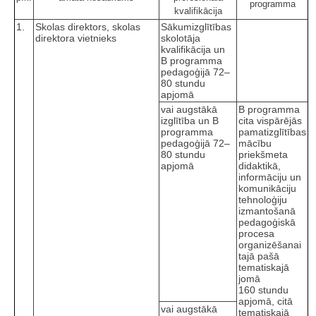
programma
kvalifikācija
1.
Skolas direktors, skolas
Sākumizglītības
direktora vietnieks
skolotāja
kvalifikācija un
B programma
pedagoģijā 72–
80 stundu
apjomā
vai augstākā
B programma
izglītība un B
cita vispārējās
programma
pamatizglītības
pedagoģijā 72–
mācību
80 stundu
priekšmeta
apjomā
didaktikā,
informāciju un
komunikāciju
tehnoloģiju
izmantošanā
pedagoģiskā
procesa
organizēšanai
tajā pašā
tematiskajā
jomā
160 stundu
apjomā, citā
vai augstākā
tematiskajā