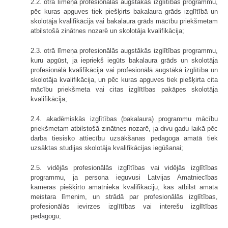
2.2. otrā līmeņa profesionālās augstākās izglītības programmu,
pēc kuras apguves tiek piešķirts bakalaura grāds izglītībā un
skolotāja kvalifikācija vai bakalaura grāds mācību priekšmetam
atbilstošā zinātnes nozarē un skolotāja kvalifikācija;
2.3. otrā līmeņa profesionālās augstākās izglītības programmu,
kuru apgūst, ja iepriekš iegūts bakalaura grāds un skolotāja
profesionālā kvalifikācija vai profesionālā augstākā izglītība un
skolotāja kvalifikācija, un pēc kuras apguves tiek piešķirta cita
mācību priekšmeta vai citas izglītības pakāpes skolotāja
kvalifikācija;
2.4. akadēmiskās izglītības (bakalaura) programmu mācību
priekšmetam atbilstošā zinātnes nozarē, ja divu gadu laikā pēc
darba tiesisko attiecību uzsākšanas pedagoga amatā tiek
uzsāktas studijas skolotāja kvalifikācijas iegūšanai;
2.5. vidējās profesionālās izglītības vai vidējās izglītības
programmu, ja persona ieguvusi Latvijas Amatniecības
kameras piešķirto amatnieka kvalifikāciju, kas atbilst amata
meistara līmenim, un strādā par profesionālās izglītības,
profesionālās ievirzes izglītības vai interešu izglītības
pedagogu;