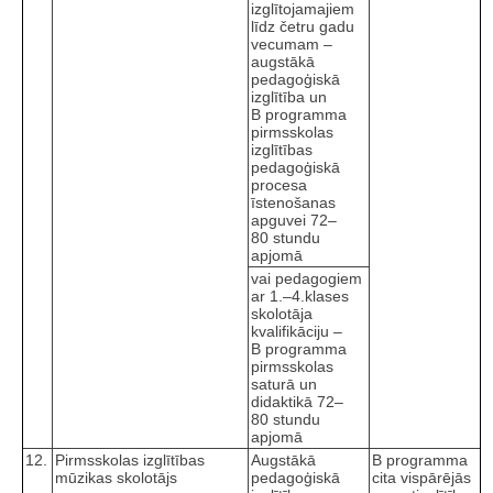
izglītojamajiem
līdz četru gadu
vecumam –
augstākā
pedagoģiskā
izglītība un
B programma
pirmsskolas
izglītības
pedagoģiskā
procesa
īstenošanas
apguvei 72–
80 stundu
apjomā
vai pedagogiem
ar 1.–4.klases
skolotāja
kvalifikāciju –
B programma
pirmsskolas
saturā un
didaktikā 72–
80 stundu
apjomā
12.
Pirmsskolas izglītības
Augstākā
B programma
mūzikas skolotājs
pedagoģiskā
cita vispārējās