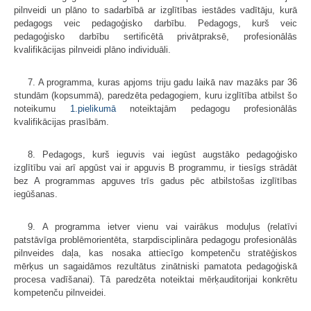
pilnveidi un plāno to sadarbībā ar izglītības iestādes vadītāju, kurā
pedagogs veic pedagoģisko darbību. Pedagogs, kurš veic
pedagoģisko darbību sertificētā privātpraksē, profesionālās
kvalifikācijas pilnveidi plāno individuāli.
7. A programma, kuras apjoms triju gadu laikā nav mazāks par 36
stundām (kopsummā), paredzēta pedagogiem, kuru izglītība atbilst šo
noteikumu
1.pielikumā
noteiktajām pedagogu profesionālās
kvalifikācijas prasībām.
8. Pedagogs, kurš ieguvis vai iegūst augstāko pedagoģisko
izglītību vai arī apgūst vai ir apguvis B programmu, ir tiesīgs strādāt
bez A programmas apguves trīs gadus pēc atbilstošas izglītības
iegūšanas.
9. A programma ietver vienu vai vairākus moduļus (relatīvi
patstāvīga problēmorientēta, starpdisciplināra pedagogu profesionālās
pilnveides daļa, kas nosaka attiecīgo kompetenču stratēģiskos
mērķus un sagaidāmos rezultātus zinātniski pamatota pedagoģiskā
procesa vadīšanai). Tā paredzēta noteiktai mērķauditorijai konkrētu
kompetenču pilnveidei.