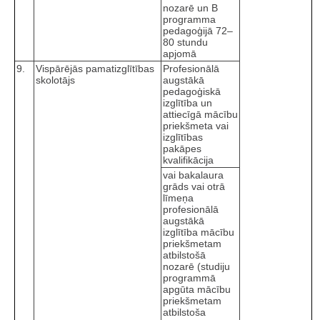
nozarē un B
programma
pedagoģijā 72–
80 stundu
apjomā
9.
Vispārējās pamatizglītības
Profesionālā
skolotājs
augstākā
pedagoģiskā
izglītība un
attiecīgā mācību
priekšmeta vai
izglītības
pakāpes
kvalifikācija
vai bakalaura
grāds vai otrā
līmeņa
profesionālā
augstākā
izglītība mācību
priekšmetam
atbilstošā
nozarē (studiju
programmā
apgūta mācību
priekšmetam
atbilstoša