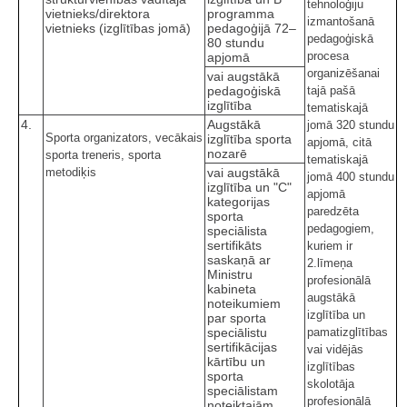
tehnoloģiju
vietnieks/direktora
programma
izmantošanā
vietnieks (izglītības jomā)
pedagoģijā 72–
pedagoģiskā
80 stundu
procesa
apjomā
organizēšanai
vai augstākā
pedagoģiskā
tajā pašā
izglītība
tematiskajā
4.
Augstākā
jomā 320 stundu
Sporta organizators, vecākais
izglītība sporta
apjomā, citā
nozarē
sporta treneris, sporta
tematiskajā
metodiķis
vai augstākā
jomā 400 stundu
izglītība un "C"
apjomā
kategorijas
paredzēta
sporta
pedagogiem,
speciālista
sertifikāts
kuriem ir
saskaņā ar
2.līmeņa
Ministru
profesionālā
kabineta
augstākā
noteikumiem
izglītība un
par sporta
speciālistu
pamatizglītības
sertifikācijas
vai vidējās
kārtību un
izglītības
sporta
skolotāja
speciālistam
profesionālā
noteiktajām