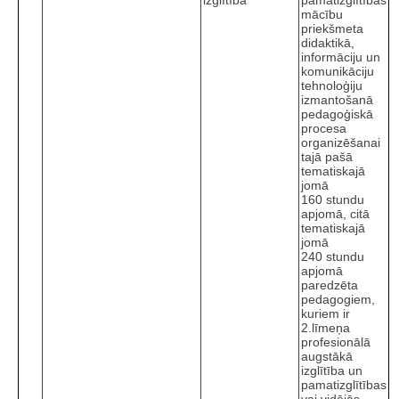
mācību
priekšmeta
didaktikā,
informāciju un
komunikāciju
tehnoloģiju
izmantošanā
pedagoģiskā
procesa
organizēšanai
tajā pašā
tematiskajā
jomā
160 stundu
apjomā, citā
tematiskajā
jomā
240 stundu
apjomā
paredzēta
pedagogiem,
kuriem ir
2.līmeņa
profesionālā
augstākā
izglītība un
pamatizglītības
vai vidējās