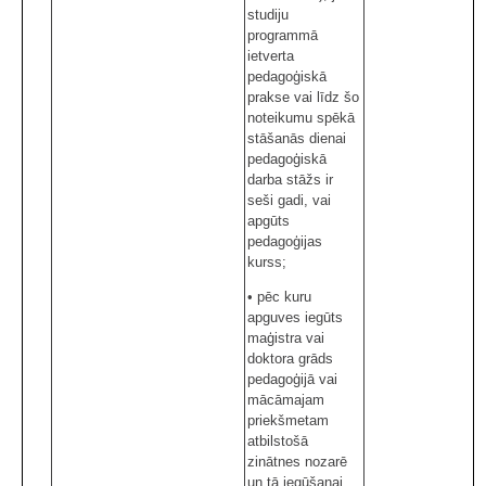
studiju
programmā
ietverta
pedagoģiskā
prakse vai līdz šo
noteikumu spēkā
stāšanās dienai
pedagoģiskā
darba stāžs ir
seši gadi, vai
apgūts
pedagoģijas
kurss;
• pēc kuru
apguves iegūts
maģistra vai
doktora grāds
pedagoģijā vai
mācāmajam
priekšmetam
atbilstošā
zinātnes nozarē
un tā iegūšanai