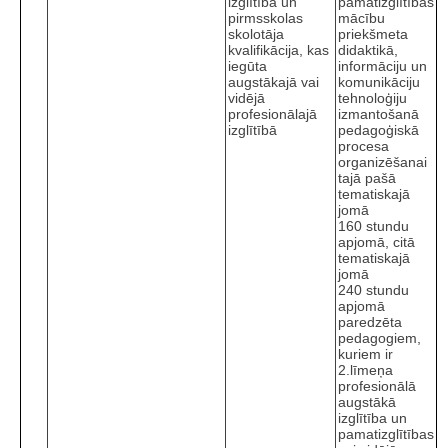
izglītība un
pamatizglītības
pirmsskolas
mācību
skolotāja
priekšmeta
kvalifikācija, kas
didaktikā,
iegūta
informāciju un
augstākajā vai
komunikāciju
vidējā
tehnoloģiju
profesionālajā
izmantošanā
izglītībā
pedagoģiskā
procesa
organizēšanai
tajā pašā
tematiskajā
jomā
160 stundu
apjomā, citā
tematiskajā
jomā
240 stundu
apjomā
paredzēta
pedagogiem,
kuriem ir
2.līmeņa
profesionālā
augstākā
izglītība un
pamatizglītības