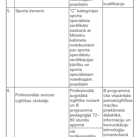
kvalifikācija
prasībām
5.
Sporta treneris
"C" kategorijas
sporta
speciālista
sertifikāts
saskaņā ar
Ministru
kabineta
noteikumiem
par sporta
speciālistu
sertifikācijas
kārtību un
sporta
speciālistam
noteiktajām
prasībām
6.
Profesionālā
B programma
Profesionālās ievirzes
augstākā
cita vispārējās
izglītība nozarē
pamatizglītības
izglītības skolotājs
un B
mācību
programma
priekšmeta
pedagoģijā 72–
didaktikā,
80 stundu
informāciju un
apjomā
komunikāciju
tehnoloģiju
vai
izmantošanā
profesionālās