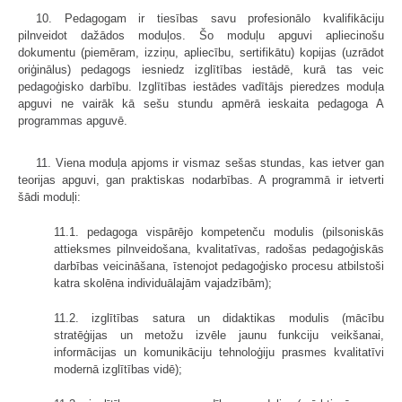
10. Pedagogam ir tiesības savu profesionālo kvalifikāciju
pilnveidot dažādos moduļos. Šo moduļu apguvi apliecinošu
dokumentu (piemēram, izziņu, apliecību, sertifikātu) kopijas (uzrādot
oriģinālus) pedagogs iesniedz izglītības iestādē, kurā tas veic
pedagoģisko darbību. Izglītības iestādes vadītājs pieredzes moduļa
apguvi ne vairāk kā sešu stundu apmērā ieskaita pedagoga A
programmas apguvē.
11. Viena moduļa apjoms ir vismaz sešas stundas, kas ietver gan
teorijas apguvi, gan praktiskas nodarbības. A programmā ir ietverti
šādi moduļi:
11.1. pedagoga vispārējo kompetenču modulis (pilsoniskās
attieksmes pilnveidošana, kvalitatīvas, radošas pedagoģiskās
darbības veicināšana, īstenojot pedagoģisko procesu atbilstoši
katra skolēna individuālajām vajadzībām);
11.2. izglītības satura un didaktikas modulis (mācību
stratēģijas un metožu izvēle jaunu funkciju veikšanai,
informācijas un komunikāciju tehnoloģiju prasmes kvalitatīvi
modernā izglītības vidē);