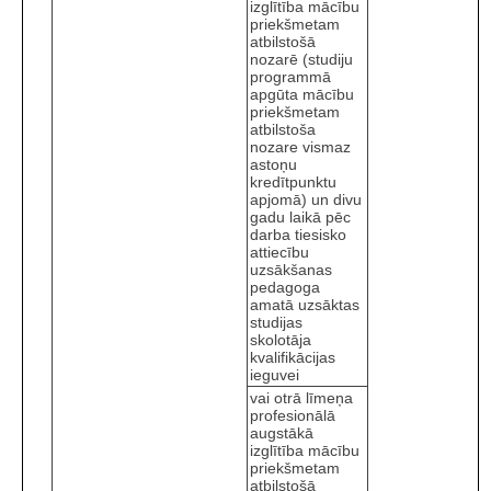
izglītība mācību
priekšmetam
atbilstošā
nozarē (studiju
programmā
apgūta mācību
priekšmetam
atbilstoša
nozare vismaz
astoņu
kredītpunktu
apjomā) un divu
gadu laikā pēc
darba tiesisko
attiecību
uzsākšanas
pedagoga
amatā uzsāktas
studijas
skolotāja
kvalifikācijas
ieguvei
vai otrā līmeņa
profesionālā
augstākā
izglītība mācību
priekšmetam
atbilstošā