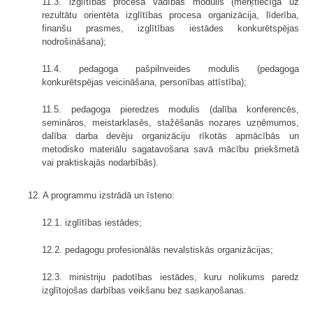
11.3. izglītības procesa vadības modulis (mērķtiecīga uz
rezultātu orientēta izglītības procesa organizācija, līderība,
finanšu prasmes, izglītības iestādes konkurētspējas
nodrošināšana);
11.4. pedagoga pašpilnveides modulis (pedagoga
konkurētspējas veicināšana, personības attīstība);
11.5. pedagoga pieredzes modulis (dalība konferencēs,
semināros, meistarklasēs, stažēšanās nozares uzņēmumos,
dalība darba devēju organizāciju rīkotās apmācībās un
metodisko materiālu sagatavošana savā mācību priekšmetā
vai praktiskajās nodarbībās).
12. A programmu izstrādā un īsteno:
12.1. izglītības iestādes;
12.2. pedagogu profesionālās nevalstiskās organizācijas;
12.3. ministriju padotības iestādes, kuru nolikums paredz
izglītojošas darbības veikšanu bez saskaņošanas.