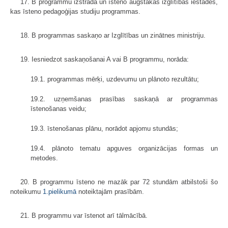
17. B programmu izstrādā un īsteno augstākās izglītības iestādes,
kas īsteno pedagoģijas studiju programmas.
18. B programmas saskaņo ar Izglītības un zinātnes ministriju.
19. Iesniedzot saskaņošanai A vai B programmu, norāda:
19.1. programmas mērķi, uzdevumu un plānoto rezultātu;
19.2. uzņemšanas prasības saskaņā ar programmas
īstenošanas veidu;
19.3. īstenošanas plānu, norādot apjomu stundās;
19.4. plānoto tematu apguves organizācijas formas un
metodes.
20. B programmu īsteno ne mazāk par 72 stundām atbilstoši šo
noteikumu
1.pielikumā
noteiktajām prasībām.
21. B programmu var īstenot arī tālmācībā.