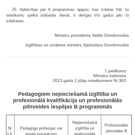
25. Apliecības par A programmas apguvi, kas izdotas līdz šo
noteikumu spēkā stāšanās dienai, ir derīgas trīs gadus pēc to
izdošanas.
Ministru prezidents Valdis Dombrovskis
Izglītības un zinātnes ministrs Vjačeslavs Dombrovskis
1.pielikums
Ministru kabineta
2013.gada 2.jūlija noteikumiem Nr.363
Pedagogiem nepieciešamā izglītība un
profesionālā kvalifikācija un profesionālās
pilnveides iespējas B programmās
Nepieciešamā
Profesionālās
Nr.
Pedagoga profesijas vai
izglītība un
pilnveides B
p.k.
amata nosaukums
profesionālā