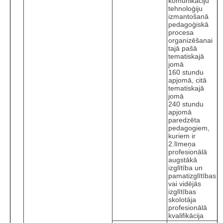
komunikāciju
tehnoloģiju
izmantošanā
pedagoģiskā
procesa
organizēšanai
tajā pašā
tematiskajā
jomā
160 stundu
apjomā, citā
tematiskajā
jomā
240 stundu
apjomā
paredzēta
pedagogiem,
kuriem ir
2.līmeņa
profesionālā
augstākā
izglītība un
pamatizglītības
vai vidējās
izglītības
skolotāja
profesionālā
kvalifikācija