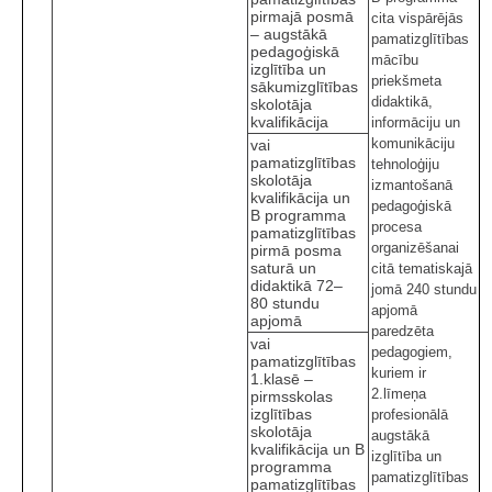
pirmajā posmā
cita vispārējās
– augstākā
pamatizglītības
pedagoģiskā
mācību
izglītība un
priekšmeta
sākumizglītības
didaktikā,
skolotāja
kvalifikācija
informāciju un
komunikāciju
vai
pamatizglītības
tehnoloģiju
skolotāja
izmantošanā
kvalifikācija un
pedagoģiskā
B programma
procesa
pamatizglītības
organizēšanai
pirmā posma
saturā un
citā tematiskajā
didaktikā 72–
jomā 240 stundu
80 stundu
apjomā
apjomā
paredzēta
vai
pedagogiem,
pamatizglītības
kuriem ir
1.klasē –
2.līmeņa
pirmsskolas
izglītības
profesionālā
skolotāja
augstākā
kvalifikācija un B
izglītība un
programma
pamatizglītības
pamatizglītības