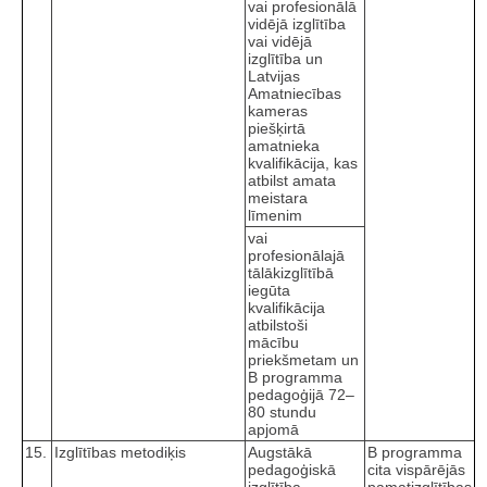
vai profesionālā
vidējā izglītība
vai vidējā
izglītība un
Latvijas
Amatniecības
kameras
piešķirtā
amatnieka
kvalifikācija, kas
atbilst amata
meistara
līmenim
vai
profesionālajā
tālākizglītībā
iegūta
kvalifikācija
atbilstoši
mācību
priekšmetam un
B programma
pedagoģijā 72–
80 stundu
apjomā
15.
Izglītības metodiķis
Augstākā
B programma
pedagoģiskā
cita vispārējās
izglītība
pamatizglītības