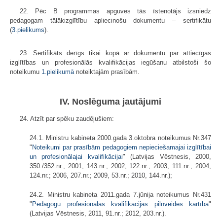
22. Pēc B programmas apguves tās īstenotājs izsniedz
pedagogam tālākizglītību apliecinošu dokumentu – sertifikātu
(
3.pielikums
).
23. Sertifikāts derīgs tikai kopā ar dokumentu par attiecīgas
izglītības un profesionālās kvalifikācijas iegūšanu atbilstoši šo
noteikumu
1.pielikumā
noteiktajām prasībām.
IV. Noslēguma jautājumi
24. Atzīt par spēku zaudējušiem:
24.1. Ministru kabineta 2000.gada 3.oktobra noteikumus Nr.347
"
Noteikumi par prasībām pedagogiem nepieciešamajai izglītībai
un profesionālajai kvalifikācijai
" (Latvijas Vēstnesis, 2000,
350./352.nr.; 2001, 143.nr.; 2002, 122.nr.; 2003, 111.nr.; 2004,
124.nr.; 2006, 207.nr.; 2009, 53.nr.; 2010, 144.nr.);
24.2. Ministru kabineta 2011.gada 7.jūnija noteikumus Nr.431
"
Pedagogu profesionālās kvalifikācijas pilnveides kārtība
"
(Latvijas Vēstnesis, 2011, 91.nr.; 2012, 203.nr.).