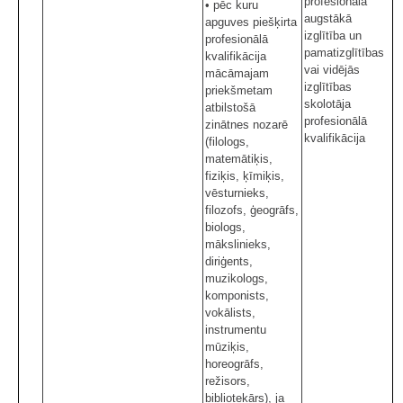
profesionālā
• pēc kuru
augstākā
apguves piešķirta
izglītība un
profesionālā
pamatizglītības
kvalifikācija
vai vidējās
mācāmajam
izglītības
priekšmetam
skolotāja
atbilstošā
profesionālā
zinātnes nozarē
kvalifikācija
(filologs,
matemātiķis,
fiziķis, ķīmiķis,
vēsturnieks,
filozofs, ģeogrāfs,
biologs,
mākslinieks,
diriģents,
muzikologs,
komponists,
vokālists,
instrumentu
mūziķis,
horeogrāfs,
režisors,
bibliotekārs), ja