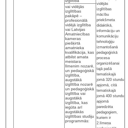
izglītība
vidējās
vai vidējās
izglītības
izglītības
mācību
pakāpē –
priekšmeta
profesionālā
vidējā izglītība
didaktikā,
vai Latvijas
informāciju un
Amatniecības
komunikāciju
kameras
tehnoloģiju
piešķirtā
izmantošanā
amatnieka
kvalifikācija, kas
pedagoģiskā
atbilst amata
procesa
meistara
organizēšanai
līmenim nozarē,
tajā pašā
un pedagoģiskā
tematiskajā
izglītība,
augstākā
jomā 320 stundu
izglītība nozarē
apjomā, citā
un pedagoģiskā
tematiskajā
izglītība vai
jomā 400 stundu
augstākā
apjomā
izglītība, kas
paredzēta
iegūta arī
augstākās
pedagogiem,
izglītības studiju
kuriem ir
programmās:
2.līmeņa