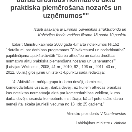
praktiska piemērošana nozarēs un
uzņēmumos""
Izdoti saskaņā ar Eiropas Savienības struktūrfondu un
Kohēzijas fonda vadības likuma 18.panta 10.punktu
Izdarīt Ministru kabineta 2008.gada 4.marta noteikumos Nr.152
"Noteikumi par darbības programmas "Cilvēkresursi un nodarbinātība"
papildinājuma apakšaktivitāti "Darba attiecību un darba drošības
normatīvo aktu praktiska piemērošana nozarēs un uzņēmumos""
(Latvijas Vēstnesis, 2008, 41.nr.; 2010, 92., 196.nr.; 2011, 40.nr.;
2012, 85.nr.) grozījumu un izteikt 4.punktu šādā redakcijā:
"4. Aktivitātes mērķa grupa ir darba devēji, darbinieki,
komercdarbības uzsācēji, darba devēji, uz kuriem attiecas prasības,
kas noteiktas normatīvajā aktā par komercdarbības veidiem, kuros
darba devējs iesaista kompetentu institūciju, kā arī potenciālie darba
ņēmēji (tai skaitā jaunieši vecumā no 13 līdz 25 gadiem)."
Ministru prezidents
V.Dombrovskis
Labklājības ministre
I.Vi
ņķele