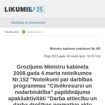
Darbības ar dokumentu
Tiesību akts:
spēkā esošs
Ministru kabineta noteikumi Nr.145
Rīgā 2013.gada 19.martā (prot. Nr.15 9.§)
Grozījums Ministru kabineta
2008.gada 4.marta noteikumos
Nr.152 "Noteikumi par darbības
programmas "Cilvēkresursi un
nodarbinātība" papildinājuma
apakšaktivitāti "Darba attiecību un
darba drošības normatīvo aktu