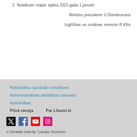
2. Noteikumi stājas spēkā 2013.gada 1.janvārī.
Ministru prezidents
V.Dombrovskis
Izglītības un zinātnes ministrs
R.Ķīlis
Pašvaldību saistošie noteikumi
Administratīvās atbildības ceļvedis
Apmācības
Pilnā versija
Par Likumi.lv
© Oficiālais izdevējs "Latvijas Vēstnesis"