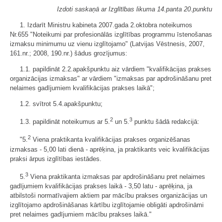
Izdoti saskaņā ar Izglītības likuma 14.panta 20.punktu
1. Izdarīt Ministru kabineta 2007.gada 2.oktobra noteikumos
Nr.655 "Noteikumi par profesionālās izglītības programmu īstenošanas
izmaksu minimumu uz vienu izglītojamo" (Latvijas Vēstnesis, 2007,
161.nr.; 2008, 190.nr.) šādus grozījumus:
1.1. papildināt 2.2.apakšpunktu aiz vārdiem "kvalifikācijas prakses
organizācijas izmaksas" ar vārdiem "izmaksas par apdrošināšanu pret
nelaimes gadījumiem kvalifikācijas prakses laikā";
1.2. svītrot 5.4.apakšpunktu;
2
3
1.3. papildināt noteikumus ar 5.
un 5.
punktu šādā redakcijā:
2
"5.
Viena praktikanta kvalifikācijas prakses organizēšanas
izmaksas - 5,00 lati dienā - aprēķina, ja praktikants veic kvalifikācijas
praksi ārpus izglītības iestādes.
3
5.
Viena praktikanta izmaksas par apdrošināšanu pret nelaimes
gadījumiem kvalifikācijas prakses laikā - 3,50 latu - aprēķina, ja
atbilstoši normatīvajiem aktiem par mācību prakses organizācijas un
izglītojamo apdrošināšanas kārtību izglītojamie obligāti apdrošināmi
pret nelaimes gadījumiem mācību prakses laikā."