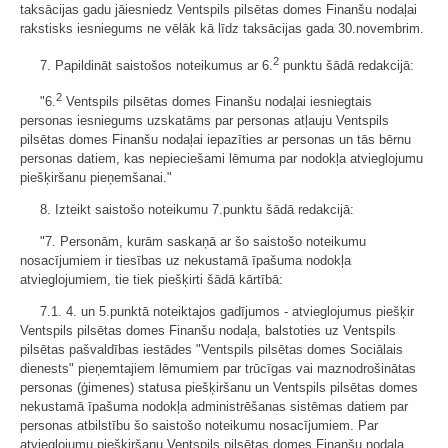
taksācijas gadu jāiesniedz Ventspils pilsētas domes Finanšu nodaļai
rakstisks iesniegums ne vēlāk kā līdz taksācijas gada 30.novembrim.
2
7. Papildināt saistošos noteikumus ar 6.
punktu šādā redakcijā:
2
"6.
Ventspils pilsētas domes Finanšu nodaļai iesniegtais
personas iesniegums uzskatāms par personas atļauju Ventspils
pilsētas domes Finanšu nodaļai iepazīties ar personas un tās bērnu
personas datiem, kas nepieciešami lēmuma par nodokļa atvieglojumu
piešķiršanu pieņemšanai."
8. Izteikt saistošo noteikumu 7.punktu šādā redakcijā:
"7. Personām, kurām saskaņā ar šo saistošo noteikumu
nosacījumiem ir tiesības uz nekustamā īpašuma nodokļa
atvieglojumiem, tie tiek piešķirti šādā kārtībā:
7.1. 4. un 5.punktā noteiktajos gadījumos - atvieglojumus piešķir
Ventspils pilsētas domes Finanšu nodaļa, balstoties uz Ventspils
pilsētas pašvaldības iestādes "Ventspils pilsētas domes Sociālais
dienests" pieņemtajiem lēmumiem par trūcīgas vai maznodrošinātas
personas (ģimenes) statusa piešķiršanu un Ventspils pilsētas domes
nekustamā īpašuma nodokļa administrēšanas sistēmas datiem par
personas atbilstību šo saistošo noteikumu nosacījumiem. Par
atvieglojumu piešķiršanu Ventspils pilsētas domes Finanšu nodaļa