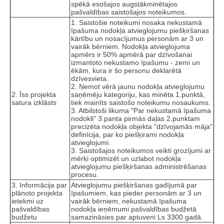
spēkā esošajos augstākminētajos
pašvaldības saistošajos noteikumos.
1. Saistošie noteikumi nosaka nekustamā
īpašuma nodokļa atvieglojumu piešķiršanas
kārtību un nosacījumus personām ar 3 un
vairāk bērniem. Nodokļa atvieglojuma
apmērs ir 50% apmērā par dzīvošanai
izmantoto nekustamo īpašumu - zemi un
ēkām, kura ir šo personu deklarētā
dzīvesvieta.
2. Ņemot vērā jaunu nodokļa atvieglojumu
2. Īss projekta
saņēmēju kategoriju, kas minēta 1.punktā,
satura izklāsts
tiek mainīts saistošo noteikumu nosaukums.
3. Atbilstoši likuma "Par nekustamā īpašuma
nodokli" 3.panta pirmās daļas 2.punktam
precizēta nodokļa objekta "dzīvojamās māja"
definīcija, par ko piešķirami nodokļa
atvieglojumi.
3. Saistošajos noteikumos veikti grozījumi ar
mērķi optimizēt un uzlabot nodokļa
atvieglojumu piešķiršanas administrēšanas
procesu.
3. Informācija par
Atvieglojumu piešķiršanas gadījumā par
plānoto projekta
īpašumiem, kas pieder personām ar 3 un
ietekmi uz
vairāk bērniem, nekustamā īpašuma
pašvaldības
nodokļa ieņēmumi pašvaldības budžetā
budžetu
samazināsies par aptuveni Ls 3300 gadā.