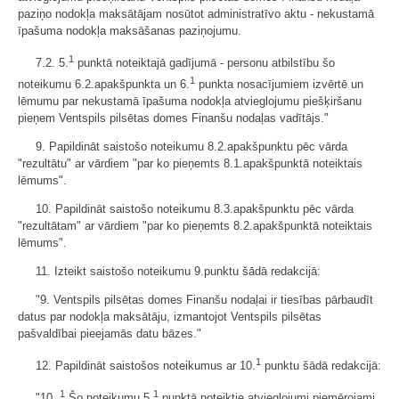
paziņo nodokļa maksātājam nosūtot administratīvo aktu - nekustamā
īpašuma nodokļa maksāšanas paziņojumu.
1
7.2. 5.
punktā noteiktajā gadījumā - personu atbilstību šo
1
noteikumu 6.2.apakšpunkta un 6.
punkta nosacījumiem izvērtē un
lēmumu par nekustamā īpašuma nodokļa atvieglojumu piešķiršanu
pieņem Ventspils pilsētas domes Finanšu nodaļas vadītājs."
9. Papildināt saistošo noteikumu 8.2.apakšpunktu pēc vārda
"rezultātu" ar vārdiem "par ko pieņemts 8.1.apakšpunktā noteiktais
lēmums".
10. Papildināt saistošo noteikumu 8.3.apakšpunktu pēc vārda
"rezultātam" ar vārdiem "par ko pieņemts 8.2.apakšpunktā noteiktais
lēmums".
11. Izteikt saistošo noteikumu 9.punktu šādā redakcijā:
"9. Ventspils pilsētas domes Finanšu nodaļai ir tiesības pārbaudīt
datus par nodokļa maksātāju, izmantojot Ventspils pilsētas
pašvaldībai pieejamās datu bāzes."
1
12. Papildināt saistošos noteikumus ar 10.
punktu šādā redakcijā:
1
1
"10.
Šo noteikumu 5.
punktā noteiktie atvieglojumi piemērojami