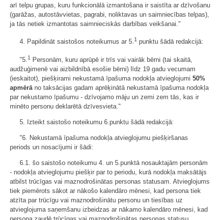
arī telpu grupas, kuru funkcionālā izmantošana ir saistīta ar dzīvošanu
(garāžas, autostāvvietas, pagrabi, noliktavas un saimniecības telpas),
ja tās netiek izmantotas saimnieciskās darbības veikšanai."
1
4. Papildināt saistošos noteikumus ar 5.
punktu šādā redakcijā:
1
"5.
Personām, kuru aprūpē ir trīs vai vairāk bērni (tai skaitā,
audžuģimenē vai aizbildnībā esošie bērni) līdz 19 gadu vecumam
(ieskaitot), piešķirami nekustamā īpašuma nodokļa atvieglojumi
50%
apmērā
no taksācijas gadam aprēķinātā nekustamā īpašuma nodokļa
par nekustamo īpašumu - dzīvojamo māju un zemi zem tās, kas ir
minēto personu deklarētā dzīvesvieta."
5. Izteikt saistošo noteikumu 6.punktu šādā redakcijā:
"6. Nekustamā īpašuma nodokļa atvieglojumu piešķiršanas
periods un nosacījumi ir šādi:
6.1. šo saistošo noteikumu 4. un 5.punktā nosauktajām personām
- nodokļa atvieglojumu piešķir par to periodu, kurā nodokļa maksātājs
atbilst trūcīgas vai maznodrošinātas personas statusam. Atvieglojums
tiek piemērots sākot ar nākošo kalendāro mēnesi, kad persona tiek
atzīta par trūcīgu vai maznodrošinātu personu un tiesības uz
atvieglojuma saņemšanu izbeidzas ar nākamo kalendāro mēnesi, kad
persona zaudē trūcīgas vai maznodrošinātas personas statusu.