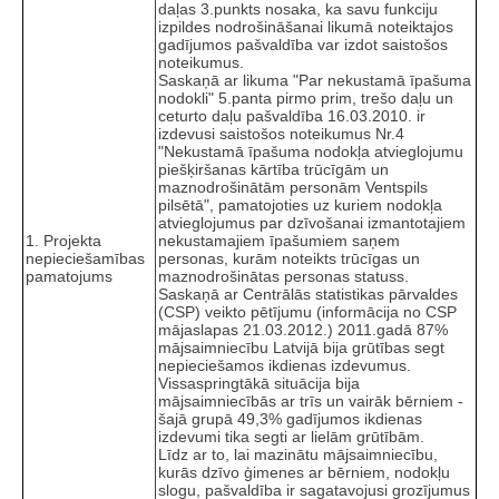
daļas 3.punkts nosaka, ka savu funkciju
izpildes nodrošināšanai likumā noteiktajos
gadījumos pašvaldība var izdot saistošos
noteikumus.
Saskaņā ar likuma "Par nekustamā īpašuma
nodokli" 5.panta pirmo prim, trešo daļu un
ceturto daļu pašvaldība 16.03.2010. ir
izdevusi saistošos noteikumus Nr.4
"Nekustamā īpašuma nodokļa atvieglojumu
piešķiršanas kārtība trūcīgām un
maznodrošinātām personām Ventspils
pilsētā", pamatojoties uz kuriem nodokļa
atvieglojumus par dzīvošanai izmantotajiem
1. Projekta
nekustamajiem īpašumiem saņem
nepieciešamības
personas, kurām noteikts trūcīgas un
pamatojums
maznodrošinātas personas statuss.
Saskaņā ar Centrālās statistikas pārvaldes
(CSP) veikto pētījumu (informācija no CSP
mājaslapas 21.03.2012.) 2011.gadā 87%
mājsaimniecību Latvijā bija grūtības segt
nepieciešamos ikdienas izdevumus.
Vissaspringtākā situācija bija
mājsaimniecībās ar trīs un vairāk bērniem -
šajā grupā 49,3% gadījumos ikdienas
izdevumi tika segti ar lielām grūtībām.
Līdz ar to, lai mazinātu mājsaimniecību,
kurās dzīvo ģimenes ar bērniem, nodokļu
slogu, pašvaldība ir sagatavojusi grozījumus