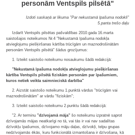
personām Ventspils pilsētā"
Izdoti saskaņā ar likuma "Par nekustamā īpašuma nodokli"
5.panta trešo daļu
Izdarīt Ventspils pilsētas pašvaldības 2010.gada 16.marta
saistošajos noteikumos Nr.4 "Nekustamā īpašuma nodokļa
atvieglojumu piešķiršanas kārtība trūcīgām un maznodrošinātām
personām Ventspils pilsētā" šādus grozījumus:
1. Izteikt saistošo noteikumu nosaukumu šādā redakcijā:
"Nekustamā īpašuma nodokļa atvieglojumu piešķiršanas
kārtība Ventspils pilsētā fiziskām personām par īpašumiem,
kuros netiek veikta saimnieciskā darbība"
2. Aizstāt saistošo noteikumu 1.punktā vārdus "trūcīgām vai
maznodrošinātām" ar vārdu "fiziskām";
3. Izteikt saistošo noteikumu 2.punktu šādā redakcijā:
"2. Ar terminu
"dzīvojamā māja"
šo noteikumu izpratnē saprot
dzīvojamās mājas neatkarīgi no tā, vai tās ir vai nav sadalītas
dzīvokļu īpašumos, dzīvojamo māju daļas, dzīvokļi, telpu grupas
nedzīvojamās ēkās, kuru funkcionālā izmantošana ir dzīvošana, kā