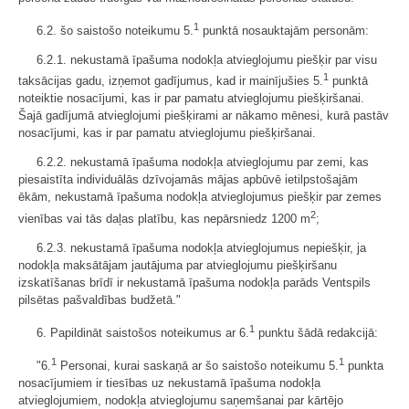
1
6.2. šo saistošo noteikumu 5.
punktā nosauktajām personām:
6.2.1. nekustamā īpašuma nodokļa atvieglojumu piešķir par visu
1
taksācijas gadu, izņemot gadījumus, kad ir mainījušies 5.
punktā
noteiktie nosacījumi, kas ir par pamatu atvieglojumu piešķiršanai.
Šajā gadījumā atvieglojumi piešķirami ar nākamo mēnesi, kurā pastāv
nosacījumi, kas ir par pamatu atvieglojumu piešķiršanai.
6.2.2. nekustamā īpašuma nodokļa atvieglojumu par zemi, kas
piesaistīta individuālās dzīvojamās mājas apbūvē ietilpstošajām
ēkām, nekustamā īpašuma nodokļa atvieglojumus piešķir par zemes
2
vienības vai tās daļas platību, kas nepārsniedz 1200 m
;
6.2.3. nekustamā īpašuma nodokļa atvieglojumus nepiešķir, ja
nodokļa maksātājam jautājuma par atvieglojumu piešķiršanu
izskatīšanas brīdī ir nekustamā īpašuma nodokļa parāds Ventspils
pilsētas pašvaldības budžetā."
1
6. Papildināt saistošos noteikumus ar 6.
punktu šādā redakcijā:
1
1
"6.
Personai, kurai saskaņā ar šo saistošo noteikumu 5.
punkta
nosacījumiem ir tiesības uz nekustamā īpašuma nodokļa
atvieglojumiem, nodokļa atvieglojumu saņemšanai par kārtējo