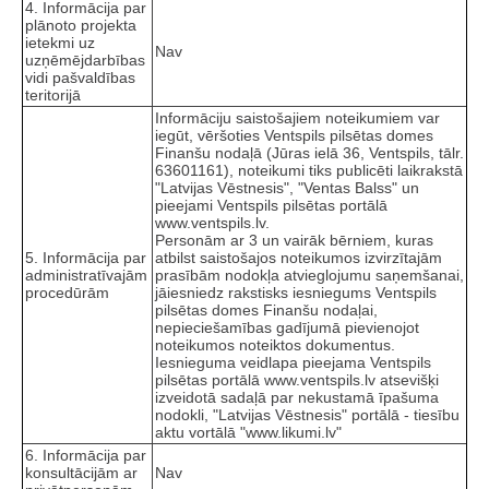
4. Informācija par
plānoto projekta
ietekmi uz
Nav
uzņēmējdarbības
vidi pašvaldības
teritorijā
Informāciju saistošajiem noteikumiem var
iegūt, vēršoties Ventspils pilsētas domes
Finanšu nodaļā (Jūras ielā 36, Ventspils, tālr.
63601161), noteikumi tiks publicēti laikrakstā
"Latvijas Vēstnesis", "Ventas Balss" un
pieejami Ventspils pilsētas portālā
www.ventspils.lv.
Personām ar 3 un vairāk bērniem, kuras
5. Informācija par
atbilst saistošajos noteikumos izvirzītajām
administratīvajām
prasībām nodokļa atvieglojumu saņemšanai,
procedūrām
jāiesniedz rakstisks iesniegums Ventspils
pilsētas domes Finanšu nodaļai,
nepieciešamības gadījumā pievienojot
noteikumos noteiktos dokumentus.
Iesnieguma veidlapa pieejama Ventspils
pilsētas portālā www.ventspils.lv atsevišķi
izveidotā sadaļā par nekustamā īpašuma
nodokli, "Latvijas Vēstnesis" portālā - tiesību
aktu vortālā "www.likumi.lv"
6. Informācija par
konsultācijām ar
Nav