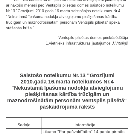
ar nākošo mēnesi pēc Ventspils pilsētas domes saistošo noteikumu
Nr.13 "Grozījumi 2010.gada 16.marta saistošajos noteikumos Nr.4
"Nekustamā īpašuma nodokļa atvieglojumu piešķiršanas kārtība
trūcīgām un maznodrošinātām personām Ventspils pilsētā" spēkā
stāšanās brīža."
Ventspils pilsētas domes priekšsēdētāja
1.vietnieks infrastruktūras jautājumos
J.Vītoliņš
Saistošo noteikumu Nr.13 "Grozījumi
2010.gada 16.marta noteikumos Nr.4
"Nekustamā īpašuma nodokļa atvieglojumu
piešķiršanas kārtība trūcīgām un
maznodrošinātām personām Ventspils pilsētā"
paskaidrojuma raksts
Sadaļa
Informācija
Likuma "Par pašvaldībām" 14.panta pirmās