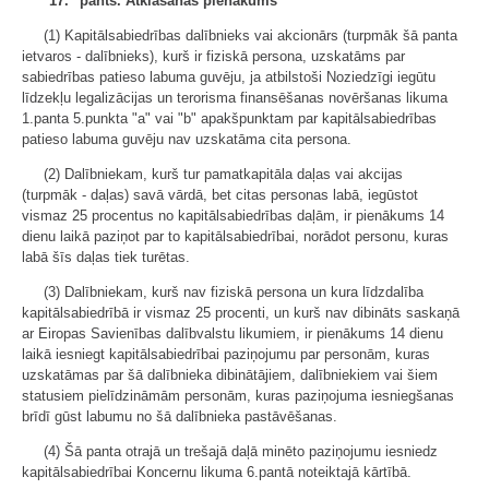
"
17.
pants. Atklāšanas pienākums
(1) Kapitālsabiedrības dalībnieks vai akcionārs (turpmāk šā panta
ietvaros - dalībnieks), kurš ir fiziskā persona, uzskatāms par
sabiedrības patieso labuma guvēju, ja atbilstoši Noziedzīgi iegūtu
līdzekļu legalizācijas un terorisma finansēšanas novēršanas likuma
1.panta 5.punkta "a" vai "b" apakšpunktam par kapitālsabiedrības
patieso labuma guvēju nav uzskatāma cita persona.
(2) Dalībniekam, kurš tur pamatkapitāla daļas vai akcijas
(turpmāk - daļas) savā vārdā, bet citas personas labā, iegūstot
vismaz 25 procentus no kapitālsabiedrības daļām, ir pienākums 14
dienu laikā paziņot par to kapitālsabiedrībai, norādot personu, kuras
labā šīs daļas tiek turētas.
(3) Dalībniekam, kurš nav fiziskā persona un kura līdzdalība
kapitālsabiedrībā ir vismaz 25 procenti, un kurš nav dibināts saskaņā
ar Eiropas Savienības dalībvalstu likumiem, ir pienākums 14 dienu
laikā iesniegt kapitālsabiedrībai paziņojumu par personām, kuras
uzskatāmas par šā dalībnieka dibinātājiem, dalībniekiem vai šiem
statusiem pielīdzināmām personām, kuras paziņojuma iesniegšanas
brīdī gūst labumu no šā dalībnieka pastāvēšanas.
(4) Šā panta otrajā un trešajā daļā minēto paziņojumu iesniedz
kapitālsabiedrībai Koncernu likuma 6.pantā noteiktajā kārtībā.