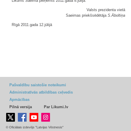
Likums Saeimā pieņemts 2011.gada 8.jūlijā.
Valsts prezidenta vietā
Saeimas priekšsēdētāja
S.Āboltiņa
Rīgā 2011.gada 12.jūlijā
Pašvaldību saistošie noteikumi
Administratīvās atbildības ceļvedis
Apmācības
Pilnā versija
Par Likumi.lv
© Oficiālais izdevējs "Latvijas Vēstnesis"