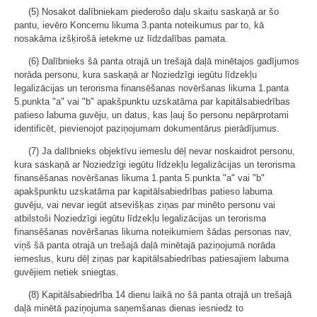
(5) Nosakot dalībniekam piederošo daļu skaitu saskaņā ar šo
pantu, ievēro Koncernu likuma 3.panta noteikumus par to, kā
nosakāma izšķirošā ietekme uz līdzdalības pamata.
(6) Dalībnieks šā panta otrajā un trešajā daļā minētajos gadījumos
norāda personu, kura saskaņā ar Noziedzīgi iegūtu līdzekļu
legalizācijas un terorisma finansēšanas novēršanas likuma 1.panta
5.punkta "a" vai "b" apakšpunktu uzskatāma par kapitālsabiedrības
patieso labuma guvēju, un datus, kas ļauj šo personu nepārprotami
identificēt, pievienojot paziņojumam dokumentārus pierādījumus.
(7) Ja dalībnieks objektīvu iemeslu dēļ nevar noskaidrot personu,
kura saskaņā ar Noziedzīgi iegūtu līdzekļu legalizācijas un terorisma
finansēšanas novēršanas likuma 1.panta 5.punkta "a" vai "b"
apakšpunktu uzskatāma par kapitālsabiedrības patieso labuma
guvēju, vai nevar iegūt atsevišķas ziņas par minēto personu vai
atbilstoši Noziedzīgi iegūtu līdzekļu legalizācijas un terorisma
finansēšanas novēršanas likuma noteikumiem šādas personas nav,
viņš šā panta otrajā un trešajā daļā minētajā paziņojumā norāda
iemeslus, kuru dēļ ziņas par kapitālsabiedrības patiesajiem labuma
guvējiem netiek sniegtas.
(8) Kapitālsabiedrība 14 dienu laikā no šā panta otrajā un trešajā
daļā minētā paziņojuma saņemšanas dienas iesniedz to