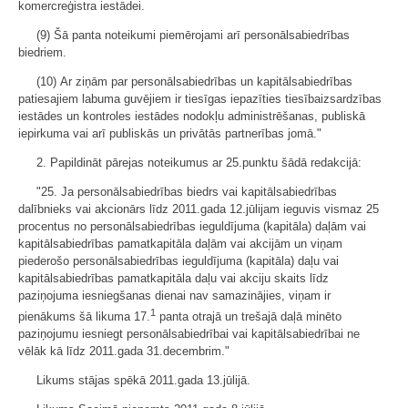
komercreģistra iestādei.
(9) Šā panta noteikumi piemērojami arī personālsabiedrības
biedriem.
(10) Ar ziņām par personālsabiedrības un kapitālsabiedrības
patiesajiem labuma guvējiem ir tiesīgas iepazīties tiesībaizsardzības
iestādes un kontroles iestādes nodokļu administrēšanas, publiskā
iepirkuma vai arī publiskās un privātās partnerības jomā."
2. Papildināt pārejas noteikumus ar 25.punktu šādā redakcijā:
"25. Ja personālsabiedrības biedrs vai kapitālsabiedrības
dalībnieks vai akcionārs līdz 2011.gada 12.jūlijam ieguvis vismaz 25
procentus no personālsabiedrības ieguldījuma (kapitāla) daļām vai
kapitālsabiedrības pamatkapitāla daļām vai akcijām un viņam
piederošo personālsabiedrības ieguldījuma (kapitāla) daļu vai
kapitālsabiedrības pamatkapitāla daļu vai akciju skaits līdz
paziņojuma iesniegšanas dienai nav samazinājies, viņam ir
1
pienākums šā likuma 17.
panta otrajā un trešajā daļā minēto
paziņojumu iesniegt personālsabiedrībai vai kapitālsabiedrībai ne
vēlāk kā līdz 2011.gada 31.decembrim."
Likums stājas spēkā 2011.gada 13.jūlijā.